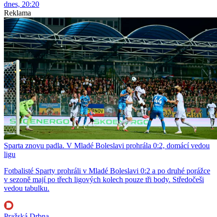
dnes, 20:20
Reklama
Sparta znovu padla. V Mladé Boleslavi prohrála 0:2, domácí vedou
ligu
Fotbalisté Sparty prohráli v Mladé Boleslavi 0:2 a po druhé porážce
v sezoně mají po třech ligových kolech pouze tři body. Středočeši
vedou tabulku.
Pražská Drbna