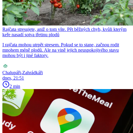
Rajčata stresujete, aniž o tom víte. Pět běžných chyb, kvůli kterým
keře nasadí sotva třetinu plodů
I rajčata mohou utrpět stresem. Pokud se to stane, začnou rodit
mnohem méně plodů. Ale na vině jejich neuspokojivého stavu
mohou být i jiné faktory.
Chalupáři-Zahrádkáři
dnes, 21:51
2 min