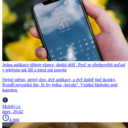
Jedna aplikace slibuje slunce, druhá déšť. Proč se předpovědi počasí
v telefonu tak liší a která má pravdu
Stejné město, stejný den, dvě aplikace, a dvě úplně jiné ikonky.
Rozdíl nevzniká tím, že by jedna „kecala“. Vzniká hluboko pod
kapotou.
Mobify.cz
dnes, 20:42
4 min