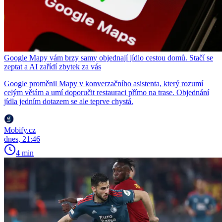
Google Mapy vám brzy samy objednají jídlo cestou domů. Stačí se
zeptat a AI zařídí zbytek za vás
Google proměnil Mapy v konverzačního asistenta, který rozumí
celým větám a umí doporučit restauraci přímo na trase. Objednání
jídla jedním dotazem se ale teprve chystá.
Mobify.cz
dnes, 21:46
4 min