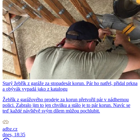
Starý žebřík z garáže za stopadesát korun. Pár ho natřel, přidal prkna
a obývák vypadá jako z katalogu
Žebřík z garážového prodeje za korun přetvořil pár v nádhernou
polici. Zabralo jim to jen chvilku a stálo je to pár korun. Navíc se
teď každé návštěvě svým dílem můžou pochlubit.
adbz.cz
dnes, 18:35