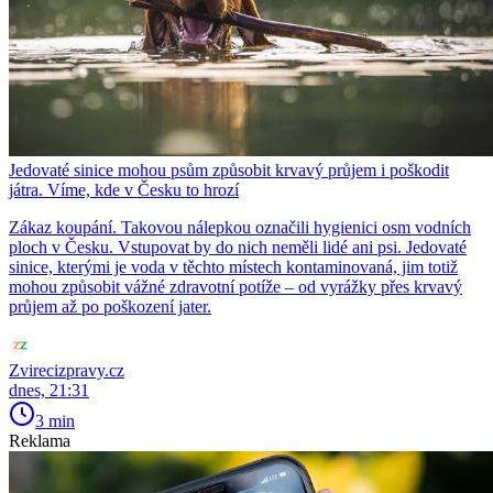
Jedovaté sinice mohou psům způsobit krvavý průjem i poškodit
játra. Víme, kde v Česku to hrozí
Zákaz koupání. Takovou nálepkou označili hygienici osm vodních
ploch v Česku. Vstupovat by do nich neměli lidé ani psi. Jedovaté
sinice, kterými je voda v těchto místech kontaminovaná, jim totiž
mohou způsobit vážné zdravotní potíže – od vyrážky přes krvavý
průjem až po poškození jater.
Zvirecizpravy.cz
dnes, 21:31
3 min
Reklama