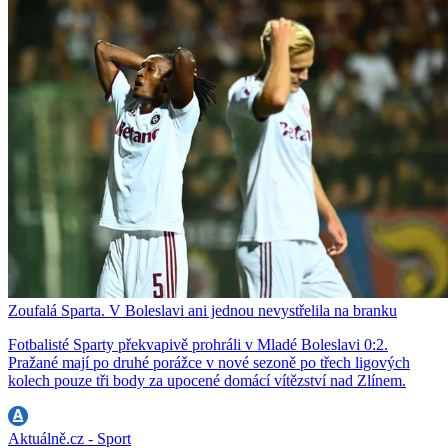
Zoufalá Sparta. V Boleslavi ani jednou nevystřelila na branku
Fotbalisté Sparty překvapivě prohráli v Mladé Boleslavi 0:2.
Pražané mají po druhé porážce v nové sezoně po třech ligových
kolech pouze tři body za upocené domácí vítězství nad Zlínem.
Aktuálně.cz - Sport