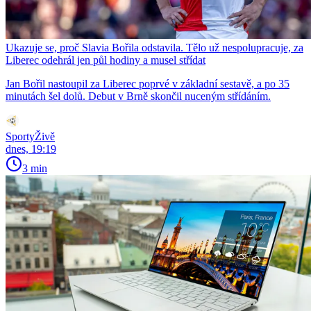
Ukazuje se, proč Slavia Bořila odstavila. Tělo už nespolupracuje, za
Liberec odehrál jen půl hodiny a musel střídat
Jan Bořil nastoupil za Liberec poprvé v základní sestavě, a po 35
minutách šel dolů. Debut v Brně skončil nuceným střídáním.
SportyŽivě
dnes, 19:19
3 min