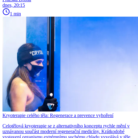
dnes, 20:15
1 min
Kryoterapie celého těla: Regenerace a prevence vyhoření
Celotělová kryoterapie se z alternativního konceptu rychle mění v
uznávanou součást moderní regenerační medicíny. Krátkodobé
vystavení organismu extrémnímu suchému chladu vyvolává v těle