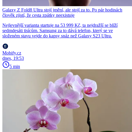
Galaxy Z Fold8 Ultra stojí jmění, ale stojí za to. Po pár hodinách
člověk zjistí, že cesta zpátky neexistuje
Nejlevnější varianta startuje na 53 999 Kč, ta nejdražší se blíží
sedmdesáti tisícům. Samsung za to dává telefon, který se ve
složeném stavu vejde do kapsy snáz než Galaxy S23 Ultra.
Mobify.cz
dnes, 19:53
5 min