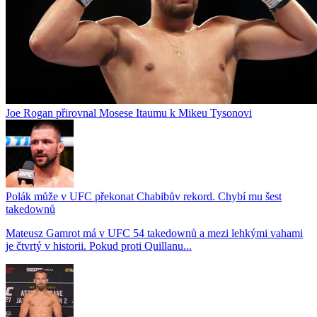
Joe Rogan přirovnal Mosese Itaumu k Mikeu Tysonovi
Polák může v UFC překonat Chabibův rekord. Chybí mu šest
takedownů
Mateusz Gamrot má v UFC 54 takedownů a mezi lehkými vahami
je čtvrtý v historii. Pokud proti Quillanu...