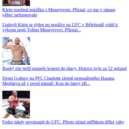
Klein rozebral porážku s Musayevem. Přiznal, co mu v zápase
vůbec nefungovalo
Ľudovít Klein se týden po porážce na UFC v Bělehradě vrátil k
výkonu proti Tofiqu Musayevovi. Přiznal...
Ruský obr trefil soupeře kopem do hlavy. Hotovo bylo za 52 sekund
Denis Goltsov na PFL Charlotte zlomil neporaženého Hasana
Mezhieva už v první minutě. Kop do hlavy při...
Fedor nikdy nevstoupil do UFC. Přesto zůstal měřítkem těžké váhy