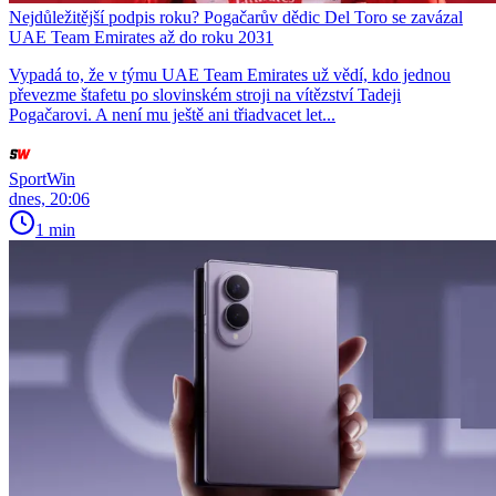
Nejdůležitější podpis roku? Pogačarův dědic Del Toro se zavázal
UAE Team Emirates až do roku 2031
Vypadá to, že v týmu UAE Team Emirates už vědí, kdo jednou
převezme štafetu po slovinském stroji na vítězství Tadeji
Pogačarovi. A není mu ještě ani třiadvacet let...
SportWin
dnes, 20:06
1 min