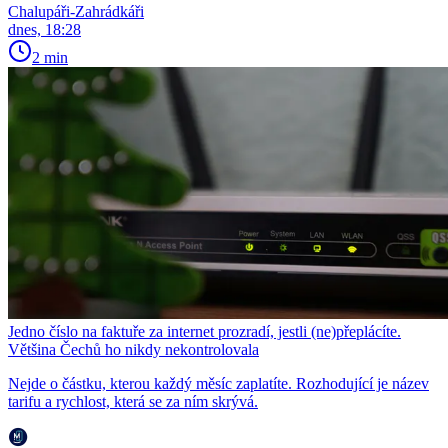
Chalupáři-Zahrádkáři
dnes, 18:28
2 min
Jedno číslo na faktuře za internet prozradí, jestli (ne)přeplácíte.
Většina Čechů ho nikdy nekontrolovala
Nejde o částku, kterou každý měsíc zaplatíte. Rozhodující je název
tarifu a rychlost, která se za ním skrývá.