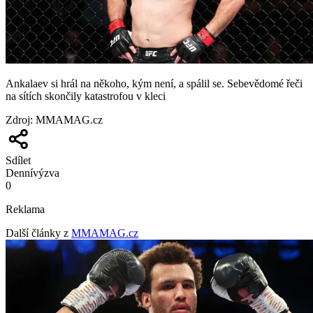
Ankalaev si hrál na někoho, kým není, a spálil se. Sebevědomé řeči
na sítích skončily katastrofou v kleci
Zdroj
:
MMAMAG.cz
Sdílet
Denní
výzva
0
Reklama
Další články z
MMAMAG.cz