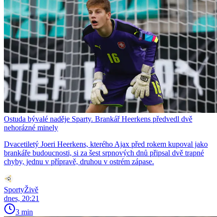
Ostuda bývalé naděje Sparty. Brankář Heerkens předvedl dvě
nehorázné minely
Dvacetiletý Joeri Heerkens, kterého Ajax před rokem kupoval jako
brankáře budoucnosti, si za šest srpnových dnů připsal dvě trapné
chyby, jednu v přípravě, druhou v ostrém zápase.
SportyŽivě
dnes, 20:21
3 min