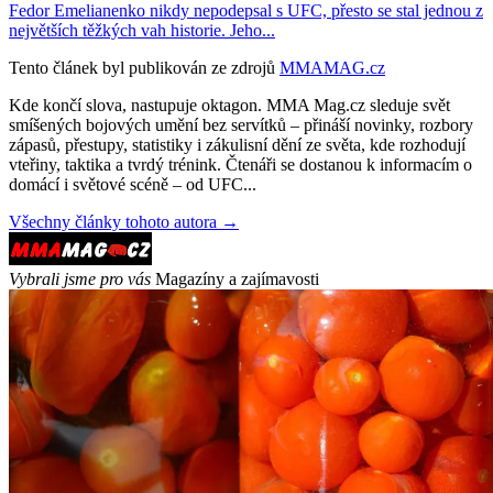
Fedor Emelianenko nikdy nepodepsal s UFC, přesto se stal jednou z
největších těžkých vah historie. Jeho...
Tento článek byl publikován ze zdrojů
MMAMAG.cz
Kde končí slova, nastupuje oktagon. MMA Mag.cz sleduje svět
smíšených bojových umění bez servítků – přináší novinky, rozbory
zápasů, přestupy, statistiky i zákulisní dění ze světa, kde rozhodují
vteřiny, taktika a tvrdý trénink. Čtenáři se dostanou k informacím o
domácí i světové scéně – od UFC...
Všechny články tohoto autora →
Vybrali jsme pro vás
Magazíny a zajímavosti