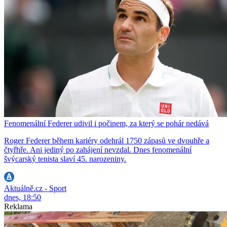
Fenomenální Federer udivil i počinem, za který se pohár nedává
Roger Federer během kariéry odehrál 1750 zápasů ve dvouhře a
čtyřhře. Ani jediný po zahájení nevzdal. Dnes fenomenální
švýcarský tenista slaví 45. narozeniny.
Aktuálně.cz - Sport
dnes, 18:50
Reklama