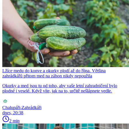
Lžíce medu do konve a okurky plodí až do října. Většina
zahrádkářů přitom med na záhon nikdy nepoužila
Okurky a med jsou tu od toho, aby vaše letní zahradničení bylo
plodné i veselé. Když víte, jak na to, určitě nešlápnete vedle.
Chalupáři-Zahrádkáři
dnes, 20:38
2 min