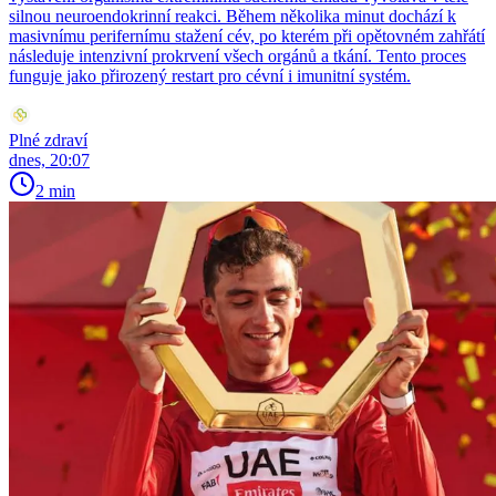
silnou neuroendokrinní reakci. Během několika minut dochází k
masivnímu perifernímu stažení cév, po kterém při opětovném zahřátí
následuje intenzivní prokrvení všech orgánů a tkání. Tento proces
funguje jako přirozený restart pro cévní i imunitní systém.
Plné zdraví
dnes, 20:07
2 min