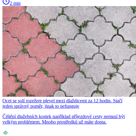
2 min
Ocet se solí rozežere plevel mezi dlaždicemi za 12 hodin. Stačí
jeden správný poměr, jinak to nefunguje
Čištění dlažebních kostek například příjezdové cesty nemusí být
velkým problémem. Mnoho prostředků už máte doma.