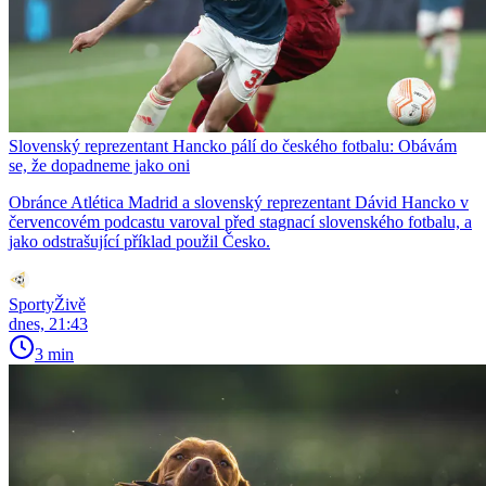
Slovenský reprezentant Hancko pálí do českého fotbalu: Obávám
se, že dopadneme jako oni
Obránce Atlética Madrid a slovenský reprezentant Dávid Hancko v
červencovém podcastu varoval před stagnací slovenského fotbalu, a
jako odstrašující příklad použil Česko.
SportyŽivě
dnes, 21:43
3 min