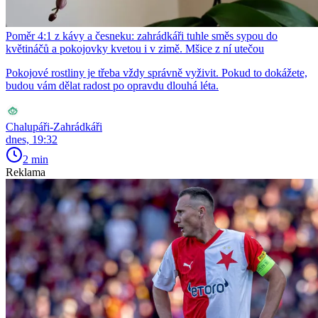
Poměr 4:1 z kávy a česneku: zahrádkáři tuhle směs sypou do
květináčů a pokojovky kvetou i v zimě. Mšice z ní utečou
Pokojové rostliny je třeba vždy správně vyživit. Pokud to dokážete,
budou vám dělat radost po opravdu dlouhá léta.
Chalupáři-Zahrádkáři
dnes, 19:32
2 min
Reklama