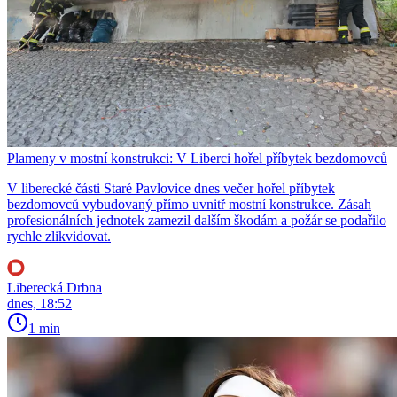
Plameny v mostní konstrukci: V Liberci hořel příbytek bezdomovců
V liberecké části Staré Pavlovice dnes večer hořel příbytek
bezdomovců vybudovaný přímo uvnitř mostní konstrukce. Zásah
profesionálních jednotek zamezil dalším škodám a požár se podařilo
rychle zlikvidovat.
Liberecká Drbna
dnes, 18:52
1 min