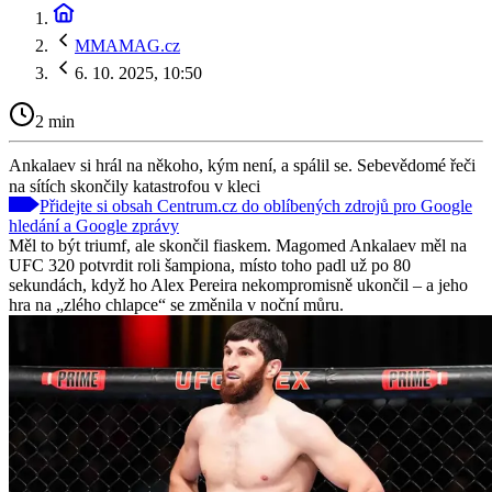
MMAMAG.cz
6. 10. 2025, 10:50
2 min
Ankalaev si hrál na někoho, kým není, a spálil se. Sebevědomé řeči
na sítích skončily katastrofou v kleci
Přidejte si obsah Centrum.cz do oblíbených zdrojů pro Google
hledání a Google zprávy
Měl to být triumf, ale skončil fiaskem. Magomed Ankalaev měl na
UFC 320 potvrdit roli šampiona, místo toho padl už po 80
sekundách, když ho Alex Pereira nekompromisně ukončil – a jeho
hra na „zlého chlapce“ se změnila v noční můru.