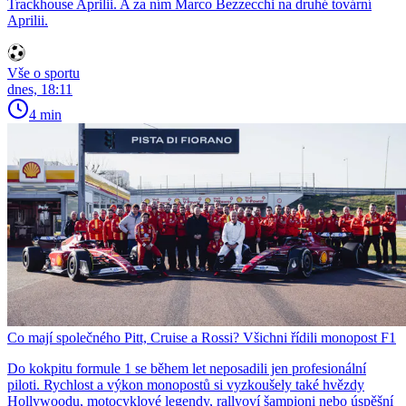
Trackhouse Aprilii. A za ním Marco Bezzecchi na druhé tovární
Aprilii.
Vše o sportu
dnes, 18:11
4 min
Co mají společného Pitt, Cruise a Rossi? Všichni řídili monopost F1
Do kokpitu formule 1 se během let neposadili jen profesionální
piloti. Rychlost a výkon monopostů si vyzkoušely také hvězdy
Hollywoodu, motocyklové legendy, rallyoví šampioni nebo úspěšní