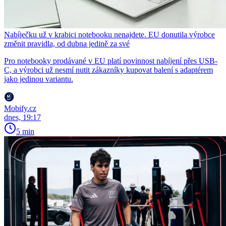
Nabíječku už v krabici notebooku nenajdete. EU donutila výrobce
změnit pravidla, od dubna jedině za své
Pro notebooky prodávané v EU platí povinnost nabíjení přes USB-
C, a výrobci už nesmí nutit zákazníky kupovat balení s adaptérem
jako jedinou variantu.
Mobify.cz
dnes, 19:17
5 min