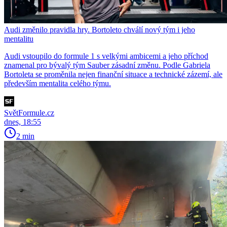
Audi změnilo pravidla hry. Bortoleto chválí nový tým i jeho
mentalitu
Audi vstoupilo do formule 1 s velkými ambicemi a jeho příchod
znamenal pro bývalý tým Sauber zásadní změnu. Podle Gabriela
Bortoleta se proměnila nejen finanční situace a technické zázemí, ale
především mentalita celého týmu.
SvětFormule.cz
dnes, 18:55
2 min