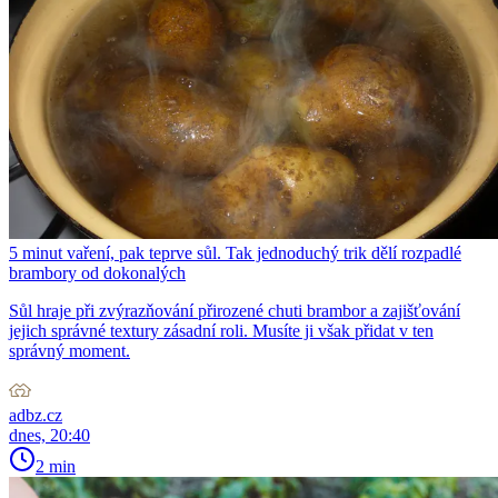
5 minut vaření, pak teprve sůl. Tak jednoduchý trik dělí rozpadlé
brambory od dokonalých
Sůl hraje při zvýrazňování přirozené chuti brambor a zajišťování
jejich správné textury zásadní roli. Musíte ji však přidat v ten
správný moment.
adbz.cz
dnes, 20:40
2 min