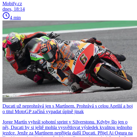
Mobify.cz
dnes, 18:14
4 min
Ducati už neprohrává jen s Martínem. Prohrává s celou Aprilií a boj
o titul MotoGP začíná vypadat úplně jinak
Jorge Martín vyhrál sobotní sprint v Silverstonu. Kdyby šlo jen o
něj, Ducati by si ještě mohla vysvětlovat výsledek kvalitou jednoho
jezdce. Jenže za Martínem nepřijela další Ducati. Přijel Ai Ogura na