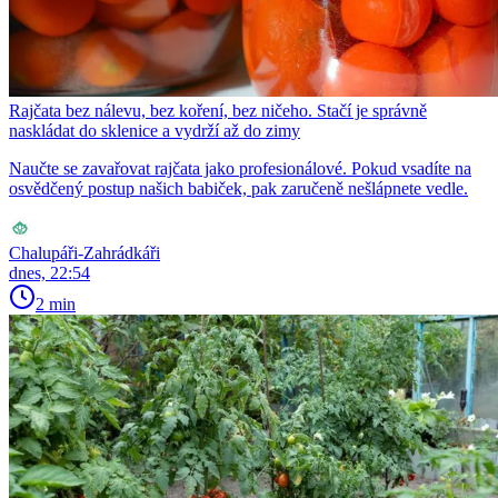
Rajčata bez nálevu, bez koření, bez ničeho. Stačí je správně
naskládat do sklenice a vydrží až do zimy
Naučte se zavařovat rajčata jako profesionálové. Pokud vsadíte na
osvědčený postup našich babiček, pak zaručeně nešlápnete vedle.
Chalupáři-Zahrádkáři
dnes, 22:54
2 min