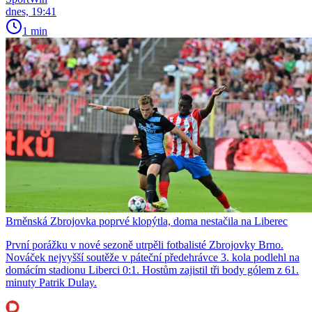
dnes, 19:41
1 min
Brněnská Zbrojovka poprvé klopýtla, doma nestačila na Liberec
První porážku v nové sezoně utrpěli fotbalisté Zbrojovky Brno.
Nováček nejvyšší soutěže v páteční předehrávce 3. kola podlehl na
domácím stadionu Liberci 0:1. Hostům zajistil tři body gólem z 61.
minuty Patrik Dulay.