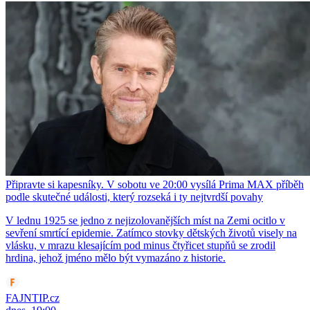
Připravte si kapesníky. V sobotu ve 20:00 vysílá Prima MAX příběh
podle skutečné události, který rozseká i ty nejtvrdší povahy
V lednu 1925 se jedno z nejizolovanějších míst na Zemi ocitlo v
sevření smrtící epidemie. Zatímco stovky dětských životů visely na
vlásku, v mrazu klesajícím pod minus čtyřicet stupňů se zrodil
hrdina, jehož jméno mělo být vymazáno z historie.
FAJNTIP.cz