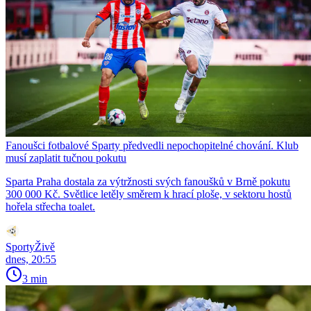
Fanoušci fotbalové Sparty předvedli nepochopitelné chování. Klub
musí zaplatit tučnou pokutu
Sparta Praha dostala za výtržnosti svých fanoušků v Brně pokutu
300 000 Kč. Světlice letěly směrem k hrací ploše, v sektoru hostů
hořela střecha toalet.
SportyŽivě
dnes, 20:55
3 min