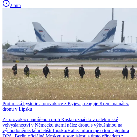
2 min
Protiruská hysterie a provokace z Kyjeva, reaguje Kreml na nález
dronu v Lipsku
Za provokaci namířenou proti Rusku označilo v pátek ruské
velvyslanectví v Německu úterní nález dronu s výbušninou na
východoněmeckém letišti Lipsko/Halle. Informuje o tom agentura
DPA. Berlín oficiálně Moskvu v souvislosti s tímto případem z