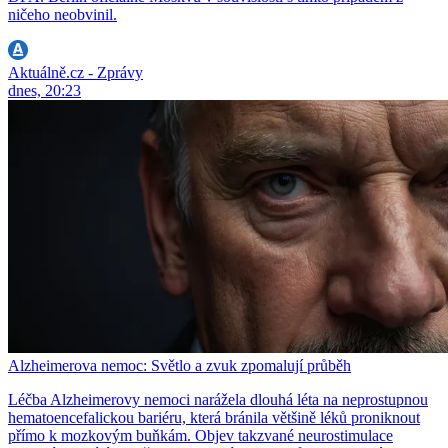
ničeho neobvinil.
Aktuálně.cz - Zprávy
dnes, 20:23
Alzheimerova nemoc: Světlo a zvuk zpomalují průběh
Léčba Alzheimerovy nemoci narážela dlouhá léta na neprostupnou
hematoencefalickou bariéru, která bránila většině léků proniknout
přímo k mozkovým buňkám. Objev takzvané neurostimulace