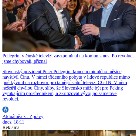
Pellegrini v čínské televizi zavzpomínal na komunismus. Po revoluci
jsme chybovali, přiznal
Slovenský prezident Peter Pellegrini koncem minulého měsíce
navštívil Čínu. V rámci třídenního pobytu v lidové republice mimo
jiné kývnul na rozhovor pro tamější státní televizi CGTN. V něm
nešetřil chválou Číny, sliby, že Slovensko může být pro Peking
vynikajícím prostředníkem, a zkritizoval vývoj po sametové
revoluci.
Aktuálně.cz - Zprávy
dnes, 18:11
Reklama