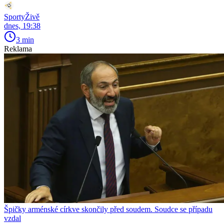
SportyŽivě
dnes, 19:38
3 min
Reklama
Špičky arménské církve skončily před soudem. Soudce se případu
vzdal