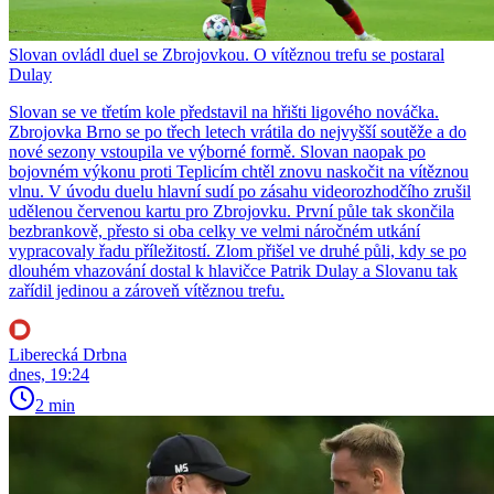
Slovan ovládl duel se Zbrojovkou. O vítěznou trefu se postaral
Dulay
Slovan se ve třetím kole představil na hřišti ligového nováčka.
Zbrojovka Brno se po třech letech vrátila do nejvyšší soutěže a do
nové sezony vstoupila ve výborné formě. Slovan naopak po
bojovném výkonu proti Teplicím chtěl znovu naskočit na vítěznou
vlnu. V úvodu duelu hlavní sudí po zásahu videorozhodčího zrušil
udělenou červenou kartu pro Zbrojovku. První půle tak skončila
bezbrankově, přesto si oba celky ve velmi náročném utkání
vypracovaly řadu příležitostí. Zlom přišel ve druhé půli, kdy se po
dlouhém vhazování dostal k hlavičce Patrik Dulay a Slovanu tak
zařídil jedinou a zároveň vítěznou trefu.
Liberecká Drbna
dnes, 19:24
2 min