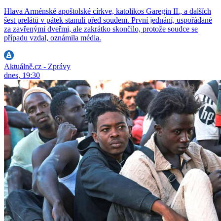
Hlava Arménské apoštolské církve, katolikos Garegin II., a dalších
šest prelátů v pátek stanuli před soudem. První jednání, uspořádané
za zavřenými dveřmi, ale zakrátko skončilo, protože soudce se
případu vzdal, oznámila média.
Aktuálně.cz - Zprávy
dnes, 19:30