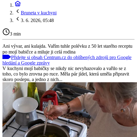
Bruneta v kuchyni
3. 6. 2026, 05:48
3 min
Ani vývar, ani kulajda. Vařím tuhle polévku z 50 let starého receptu
po mojí babičce a miluje ji celá rodina
Přidejte si obsah Centrum.cz do oblíbených zdrojů pro Google
hledání a Google zprávy
V kuchyni mojí babičky se nikdy nic nevyhazovalo a vařilo se z
toho, co bylo zrovna po ruce. Měla pár jídel, která uměla připravit
skoro poslepu, a jedno z nich...