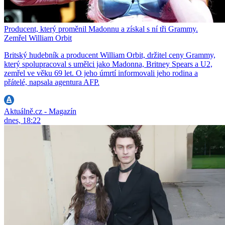
Producent, který proměnil Madonnu a získal s ní tři Grammy.
Zemřel William Orbit
Britský hudebník a producent William Orbit, držitel ceny Grammy,
který spolupracoval s umělci jako Madonna, Britney Spears a U2,
zemřel ve věku 69 let. O jeho úmrtí informovali jeho rodina a
přátelé, napsala agentura AFP.
Aktuálně.cz - Magazín
dnes, 18:22