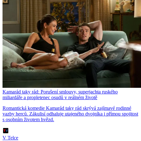
Kamarád taky rád: Porušení smlouvy, superjachta ruského
miliardáře a propletenec osudů v reálném životě
Romantická komedie Kamarád taky rád skrývá zajímavé rodinné
vazby herců. Zákulisí odhaluje utajeného dvojníka i přímou spojitost
s osobním životem hvězd.
V Telce