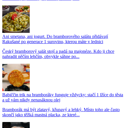
Ani smetana, ani jogurt. Do bramborového salátu přidávají
Rakušané po generace 1 surovinu, kterou máte v lednici
Český bramborový salát stojí a padá na majonéze. Kdo ji chce
nahradit něčím lehčím, obvykle sáhne po...
Babiččin trik na bramboráky funguje vždycky: stačí 1 lžíce do těsta
a už vám nikdy nenasáknou olej
Bramborák má být zlatavý, křupavý a lehký. Místo toho ale často
skončí jako těžká mastná placka, ze které...