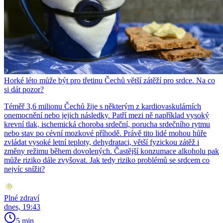
Horké léto může být pro třetinu Čechů větší zátěží pro srdce. Na co
si dát pozor?
Téměř 3,6 milionu Čechů žije s některým z kardiovaskulárních
onemocnění nebo jejich následky. Patří mezi ně například vysoký
krevní tlak, ischemická choroba srdeční, porucha srdečního rytmu
nebo stav po cévní mozkové příhodě. Právě tito lidé mohou hůře
zvládat vysoké letní teploty, dehydrataci, větší fyzickou zátěž i
změny režimu během dovolených. Častější konzumace alkoholu pak
může riziko dále zvyšovat. Jak tedy riziko problémů se srdcem co
nejvíc snížit?
Plné zdraví
dnes, 19:43
5 min