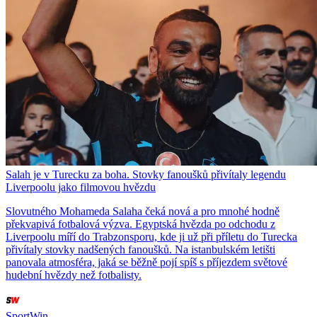
Salah je v Turecku za boha. Stovky fanoušků přivítaly legendu
Liverpoolu jako filmovou hvězdu
Slovutného Mohameda Salaha čeká nová a pro mnohé hodně
překvapivá fotbalová výzva. Egyptská hvězda po odchodu z
Liverpoolu míří do Trabzonsporu, kde ji už při příletu do Turecka
přivítaly stovky nadšených fanoušků. Na istanbulském letišti
panovala atmosféra, jaká se běžně pojí spíš s příjezdem světové
hudební hvězdy než fotbalisty.
SportWin