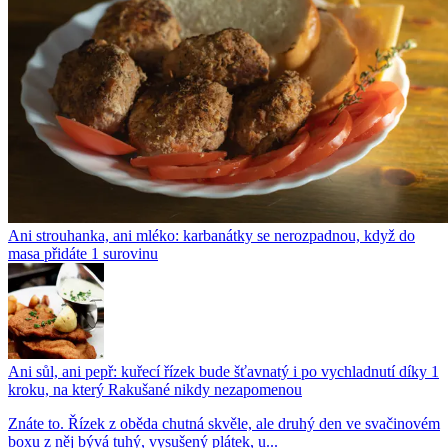
Ani strouhanka, ani mléko: karbanátky se nerozpadnou, když do
masa přidáte 1 surovinu
Ani sůl, ani pepř: kuřecí řízek bude šťavnatý i po vychladnutí díky 1
kroku, na který Rakušané nikdy nezapomenou
Znáte to. Řízek z oběda chutná skvěle, ale druhý den ve svačinovém
boxu z něj bývá tuhý, vysušený plátek, u...