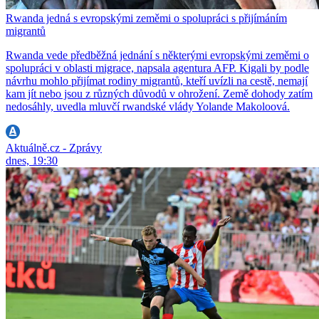
Rwanda jedná s evropskými zeměmi o spolupráci s přijímáním
migrantů
Rwanda vede předběžná jednání s některými evropskými zeměmi o
spolupráci v oblasti migrace, napsala agentura AFP. Kigali by podle
návrhu mohlo přijímat rodiny migrantů, kteří uvízli na cestě, nemají
kam jít nebo jsou z různých důvodů v ohrožení. Země dohody zatím
nedosáhly, uvedla mluvčí rwandské vlády Yolande Makoloová.
Aktuálně.cz - Zprávy
dnes, 19:30