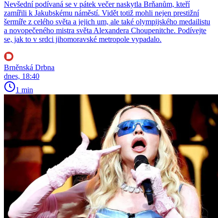
Nevšední podívaná se v pátek večer naskytla Brňanům, kteří
zamířili k Jakubskému náměstí. Vidět totiž mohli nejen prestižní
šermíře z celého světa a jejich um, ale také olympijského medailistu
a novopečeného mistra světa Alexandera Choupenitche. Podívejte
se, jak to v srdci jihomoravské metropole vypadalo.
Brněnská Drbna
dnes, 18:40
1 min