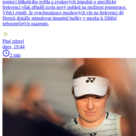
pomocí blikajícího světla a zvukových impulsů o specifické
frekvenci však přináší zcela nový pohled na možnost regenerace.
Vědci zjistili, že synchronizace mozkových vln na frekvenci 40
Hertzů dokáže stimulovat imunitní buňky v mozku k čištění
nebezpečných usazenin.
Plné zdraví
dnes, 19:44
2 min