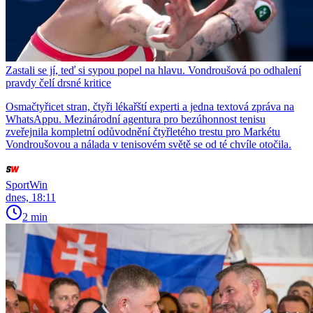
Zastali se jí, teď si sypou popel na hlavu. Vondroušová po odhalení
pravdy čelí drsné kritice
Osmačtyřicet stran, čtyři lékařští experti a jedna textová zpráva na
WhatsAppu. Mezinárodní agentura pro bezúhonnost tenisu
zveřejnila kompletní odůvodnění čtyřletého trestu pro Markétu
Vondroušovou a nálada v tenisovém světě se od té chvíle otočila.
SportWin
dnes, 18:11
2 min