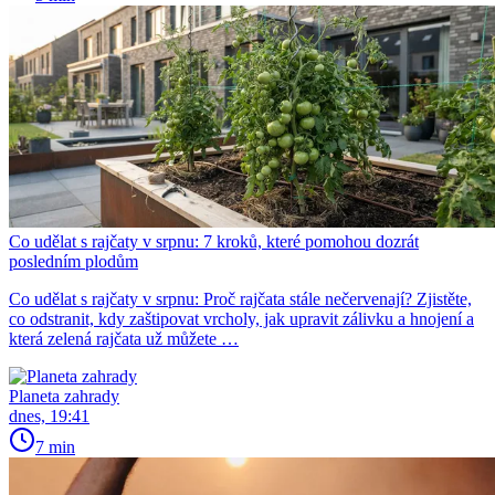
Co udělat s rajčaty v srpnu: 7 kroků, které pomohou dozrát
posledním plodům
Co udělat s rajčaty v srpnu: Proč rajčata stále nečervenají? Zjistěte,
co odstranit, kdy zaštipovat vrcholy, jak upravit zálivku a hnojení a
která zelená rajčata už můžete …
Planeta zahrady
dnes, 19:41
7 min