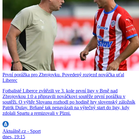
První porážka pro Zbrojovku. Povedený rozjezd nováčka uťal
Liberec
Fotbalisté Liberce zvítězili ve 3. kole první ligy v Brně nad
Zbrojovkou 1:0 a připravili nováčkovi soutěže první porážku v
soutěži. O výhře Slovanu rozhodl po hodině hry slovenský záložník
Patrik Dulay. Brňané tak nenavázali na výtečný start do ligy, kdy
zdolali Spartu a remizovali v Plzni.
Aktuálně.cz - Sport
dnes, 19:15