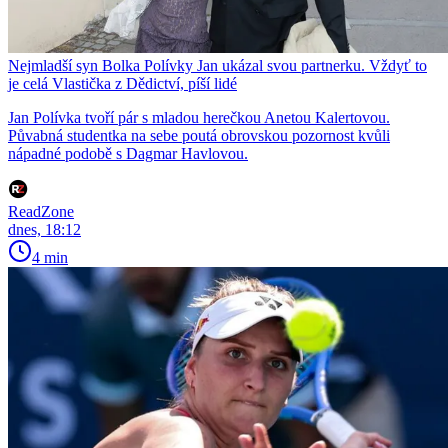
Nejmladší syn Bolka Polívky Jan ukázal svou partnerku. Vždyť to
je celá Vlastička z Dědictví, píší lidé
Jan Polívka tvoří pár s mladou herečkou Anetou Kalertovou.
Půvabná studentka na sebe poutá obrovskou pozornost kvůli
nápadné podobě s Dagmar Havlovou.
ReadZone
dnes, 18:12
4 min