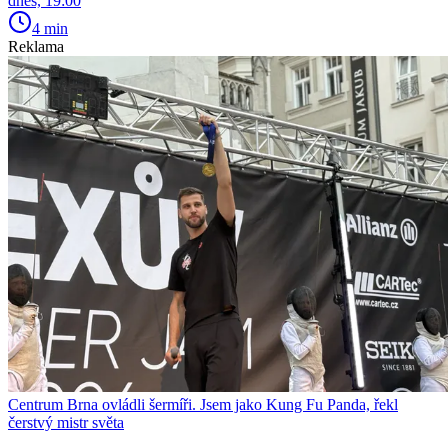
dnes, 19:00
4 min
Reklama
Centrum Brna ovládli šermíři. Jsem jako Kung Fu Panda, řekl
čerstvý mistr světa