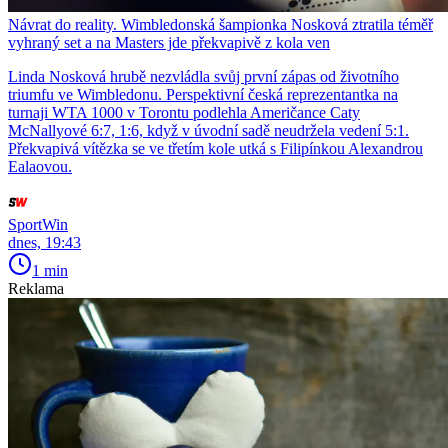
Návrat do reality. Wimbledonská šampionka Nosková ztratila téměř
vyhraný set a na Masters jde překvapivě z kola ven
Linda Nosková hrubě nezvládla svůj první zápas od životního
triumfu ve Wimbledonu. Perspektivní česká reprezentantka na
turnaji WTA 1000 v Torontu podlehla Američance Caty
McNallyové 6:7, 1:6, když v úvodní sadě neudržela vedení 5:1.
Překvapivá vítězka se ve třetím kole utká s Filipínkou Alexandrou
Ealaovou.
SportWin
dnes, 19:43
1 min
Reklama