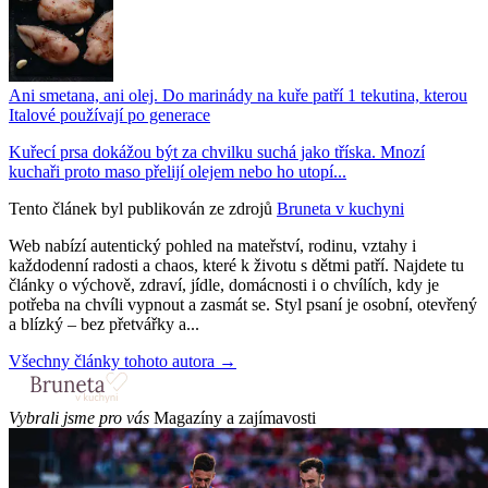
Ani smetana, ani olej. Do marinády na kuře patří 1 tekutina, kterou
Italové používají po generace
Kuřecí prsa dokážou být za chvilku suchá jako tříska. Mnozí
kuchaři proto maso přelijí olejem nebo ho utopí...
Tento článek byl publikován ze zdrojů
Bruneta v kuchyni
Web nabízí autentický pohled na mateřství, rodinu, vztahy i
každodenní radosti a chaos, které k životu s dětmi patří. Najdete tu
články o výchově, zdraví, jídle, domácnosti i o chvílích, kdy je
potřeba na chvíli vypnout a zasmát se. Styl psaní je osobní, otevřený
a blízký – bez přetvářky a...
Všechny články tohoto autora →
Vybrali jsme pro vás
Magazíny a zajímavosti