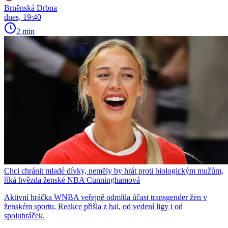
Brněnská Drbna
dnes, 19:40
2 min
Chci chránit mladé dívky, neměly by hrát proti biologickým mužům,
říká hvězda ženské NBA Cunninghamová
Aktivní hráčka WNBA veřejně odmítla účast transgender žen v
ženském sportu. Reakce přišla z hal, od vedení ligy i od
spoluhráček.