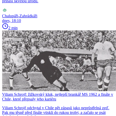
přináší skvělou úrodu.
Chalupáři-Zahrádkáři
dnes, 18:10
2 min
Viliam Schrojf: žižkovský kluk, nejlepší brankář MS 1962 a finále v
Chile, které přepsaly jeho kariéru
Viliam Schrojf odchytal v Chile pět zápasů jako neprůstřelná zeď.
Pak mu těsně před finále vtiskli do rukou trofej, a začalo se psát