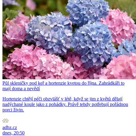
Půl skleničky pod keř a hortenzie kvetou do října. Zahrádkáři to
mají doma a nevědí
Hortenzie chtějí péči obzvlášť v létě, když se jim z květů dělají
nadýchané koule jako z pohádky. Právě tehdy potřebují pořádnou
porci živin.
adbz.cz
dnes, 20:50