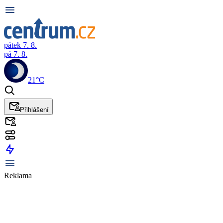
pátek 7. 8.
pá 7. 8.
21°C
Přihlášení
Reklama