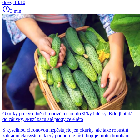
dnes, 18:10
3 min
Okurky po kyselině citronové rostou do šířky i délky. Kdo ji přidá
do zálivky, sklízí baculaté plody celé léto
S kyselinou citronovou nepěstujete jen okurky, ale také robustní
zahradní ekosystém, který podporuje růst, bojuje proti chorobám a