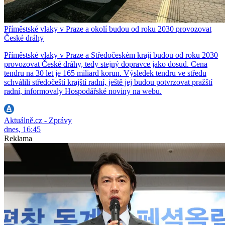
Příměstské vlaky v Praze a okolí budou od roku 2030 provozovat
České dráhy
Příměstské vlaky v Praze a Středočeském kraji budou od roku 2030
provozovat České dráhy, tedy stejný dopravce jako dosud. Cena
tendru na 30 let je 165 miliard korun. Výsledek tendru ve středu
schválili středočeští krajští radní, ještě jej budou potvrzovat pražští
radní, informovaly Hospodářské noviny na webu.
Aktuálně.cz - Zprávy
dnes, 16:45
Reklama