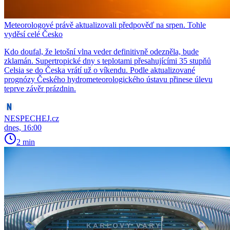
Meteorologové právě aktualizovali předpověď na srpen. Tohle
vyděsí celé Česko
Kdo doufal, že letošní vlna veder definitivně odezněla, bude
zklamán. Supertropické dny s teplotami přesahujícími 35 stupňů
Celsia se do Česka vrátí už o víkendu. Podle aktualizované
prognózy Českého hydrometeorologického ústavu přinese úlevu
teprve závěr prázdnin.
NESPECHEJ.cz
dnes, 16:00
2 min