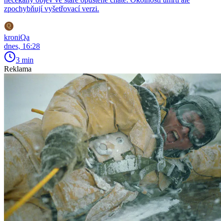
zpochybňují vyšetřovací verzi.
kroniQa
dnes, 16:28
3 min
Reklama