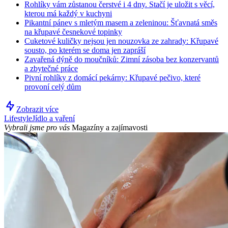
Rohlíky vám zůstanou čerstvé i 4 dny. Stačí je uložit s věcí,
kterou má každý v kuchyni
Pikantní pánev s mletým masem a zeleninou: Šťavnatá směs
na křupavé česnekové topinky
Cuketové kuličky nejsou jen nouzovka ze zahrady: Křupavé
sousto, po kterém se doma jen zapráší
Zavařená dýně do moučníků: Zimní zásoba bez konzervantů
a zbytečné práce
Pivní rohlíky z domácí pekárny: Křupavé pečivo, které
provoní celý dům
Zobrazit více
Lifestyle
Jídlo a vaření
Vybrali jsme pro vás
Magazíny a zajímavosti