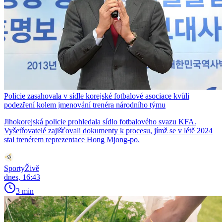
Policie zasahovala v sídle korejské fotbalové asociace kvůli
podezření kolem jmenování trenéra národního týmu
Jihokorejská policie prohledala sídlo fotbalového svazu KFA.
Vyšetřovatelé zajišťovali dokumenty k procesu, jímž se v létě 2024
stal trenérem reprezentace Hong Mjong-po.
SportyŽivě
dnes, 16:43
3 min