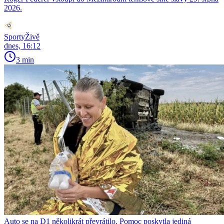
2026.
SportyŽivě
dnes, 16:12
3 min
Auto se na D1 několikrát převrátilo. Pomoc poskytla jediná