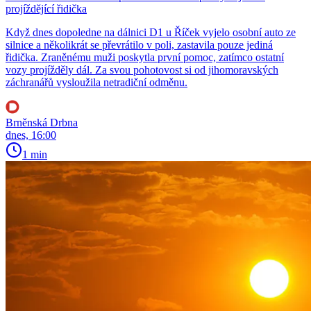
projíždějící řidička
Když dnes dopoledne na dálnici D1 u Říček vyjelo osobní auto ze
silnice a několikrát se převrátilo v poli, zastavila pouze jediná
řidička. Zraněnému muži poskytla první pomoc, zatímco ostatní
vozy projížděly dál. Za svou pohotovost si od jihomoravských
záchranářů vysloužila netradiční odměnu.
Brněnská Drbna
dnes, 16:00
1 min