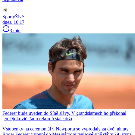
SportyŽivě
dnes, 16:17
3 min
Federer bude uveden do Síně slávy. V grandslamech ho překonal
jen Djokovič, řadu rekordů stále drží
Vstupenky na ceremoniál v Newportu se vyprodaly za dvě minuty.
Roger Federer vstoupí do Mezinárodní tenisové síně slávy 29. srpna