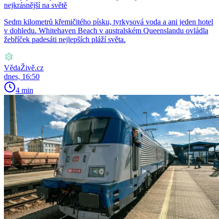
nejkrásnější na světě
Sedm kilometrů křemičitého písku, tyrkysová voda a ani jeden hotel
v dohledu. Whitehaven Beach v australském Queenslandu ovládla
žebříček padesáti nejlepších pláží světa.
VědaŽivě.cz
dnes, 16:50
4 min