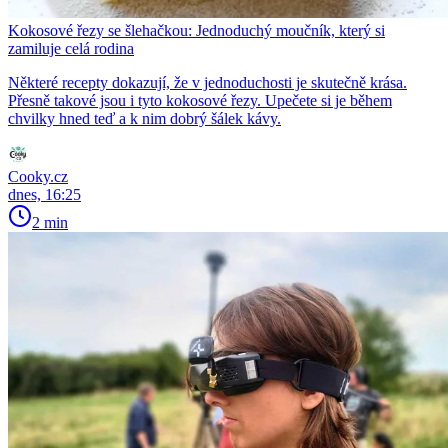
Kokosové řezy se šlehačkou: Jednoduchý moučník, který si
zamiluje celá rodina
Některé recepty dokazují, že v jednoduchosti je skutečně krása.
Přesně takové jsou i tyto kokosové řezy. Upečete si je během
chvilky hned teď a k nim dobrý šálek kávy.
Cooky.cz
dnes, 16:25
2 min