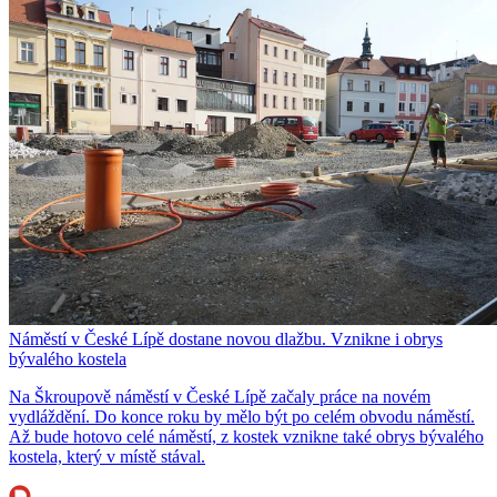
Náměstí v České Lípě dostane novou dlažbu. Vznikne i obrys
bývalého kostela
Na Škroupově náměstí v České Lípě začaly práce na novém
vydláždění. Do konce roku by mělo být po celém obvodu náměstí.
Až bude hotovo celé náměstí, z kostek vznikne také obrys bývalého
kostela, který v místě stával.