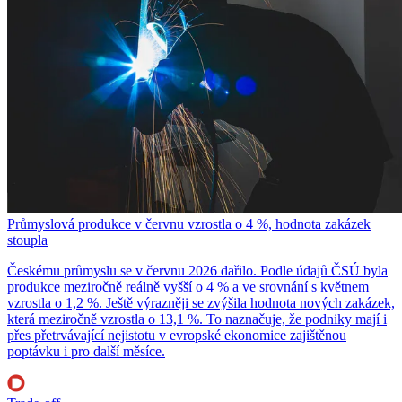
Průmyslová produkce v červnu vzrostla o 4 %, hodnota zakázek
stoupla
Českému průmyslu se v červnu 2026 dařilo. Podle údajů ČSÚ byla
produkce meziročně reálně vyšší o 4 % a ve srovnání s květnem
vzrostla o 1,2 %. Ještě výrazněji se zvýšila hodnota nových zakázek,
která meziročně vzrostla o 13,1 %. To naznačuje, že podniky mají i
přes přetrvávající nejistotu v evropské ekonomice zajištěnou
poptávku i pro další měsíce.