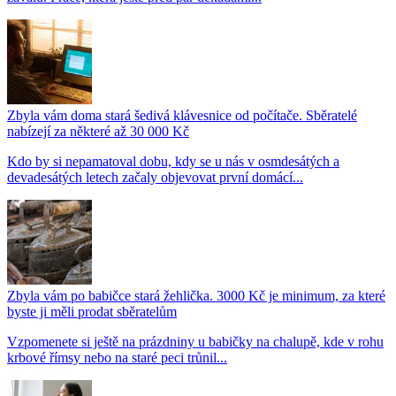
Zbyla vám doma stará šedivá klávesnice od počítače. Sběratelé
nabízejí za některé až 30 000 Kč
Kdo by si nepamatoval dobu, kdy se u nás v osmdesátých a
devadesátých letech začaly objevovat první domácí...
Zbyla vám po babičce stará žehlička. 3000 Kč je minimum, za které
byste ji měli prodat sběratelům
Vzpomenete si ještě na prázdniny u babičky na chalupě, kde v rohu
krbové římsy nebo na staré peci trůnil...