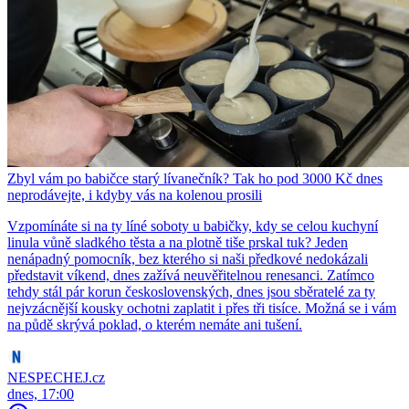
Zbyl vám po babičce starý lívanečník? Tak ho pod 3000 Kč dnes
neprodávejte, i kdyby vás na kolenou prosili
Vzpomínáte si na ty líné soboty u babičky, kdy se celou kuchyní
linula vůně sladkého těsta a na plotně tiše prskal tuk? Jeden
nenápadný pomocník, bez kterého si naši předkové nedokázali
představit víkend, dnes zažívá neuvěřitelnou renesanci. Zatímco
tehdy stál pár korun československých, dnes jsou sběratelé za ty
nejvzácnější kousky ochotni zaplatit i přes tři tisíce. Možná se i vám
na půdě skrývá poklad, o kterém nemáte ani tušení.
NESPECHEJ.cz
dnes, 17:00