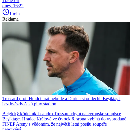
Trade-off
dnes, 16:22
1 min
Reklama
Trossard proti Hradci hrát nebude a Darida si oddechl. Beşiktaş i
bez hvězdy čeká plný stadion
Belgický křídelník Leandro Trossard chybí na evropské soupisce
Beşiktaşe. Hradec Králové ve čtvrtek 6. srpna vybíhá do vyprodané
FINEP Areny s vědomím, že největší letní posilu soupeře
nepotkává.