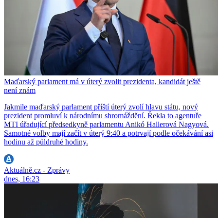
Maďarský parlament má v úterý zvolit prezidenta, kandidát ještě
není znám
Jakmile maďarský parlament příští úterý zvolí hlavu státu, nový
prezident promluví k národnímu shromáždění. Řekla to agentuře
MTI úřadující předsedkyně parlamentu Anikó Hallerová Nagyová.
Samotné volby mají začít v úterý 9:40 a potrvají podle očekávání asi
hodinu až půldruhé hodiny.
Aktuálně.cz - Zprávy
dnes, 16:23