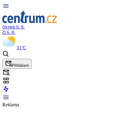
čtvrtek 6. 8.
čt 6. 8.
31°C
Přihlášení
Reklama