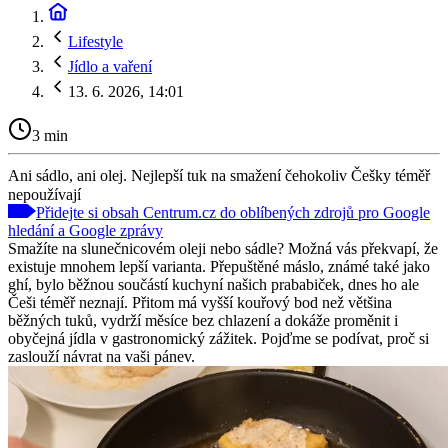
Lifestyle
Jídlo a vaření
13. 6. 2026, 14:01
3 min
Ani sádlo, ani olej. Nejlepší tuk na smažení čehokoliv Češky téměř
nepoužívají
Přidejte si obsah Centrum.cz do oblíbených zdrojů pro Google
hledání a Google zprávy
Smažíte na slunečnicovém oleji nebo sádle? Možná vás překvapí, že
existuje mnohem lepší varianta. Přepuštěné máslo, známé také jako
ghí, bylo běžnou součástí kuchyní našich prababiček, dnes ho ale
Češi téměř neznají. Přitom má vyšší kouřový bod než většina
běžných tuků, vydrží měsíce bez chlazení a dokáže proměnit i
obyčejná jídla v gastronomický zážitek. Pojďme se podívat, proč si
zaslouží návrat na vaši pánev.