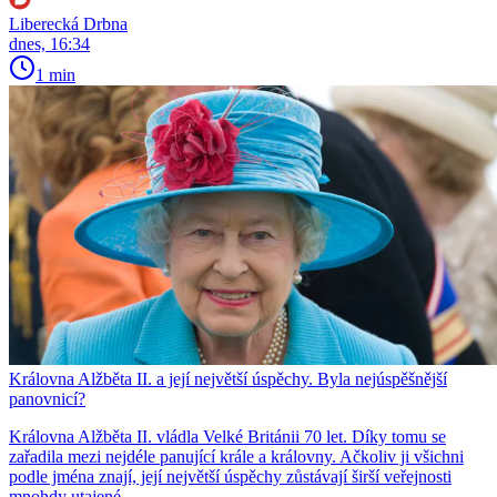
Liberecká Drbna
dnes, 16:34
1 min
Královna Alžběta II. a její největší úspěchy. Byla nejúspěšnější
panovnicí?
Královna Alžběta II. vládla Velké Británii 70 let. Díky tomu se
zařadila mezi nejdéle panující krále a královny. Ačkoliv ji všichni
podle jména znají, její největší úspěchy zůstávají širší veřejnosti
mnohdy utajené.