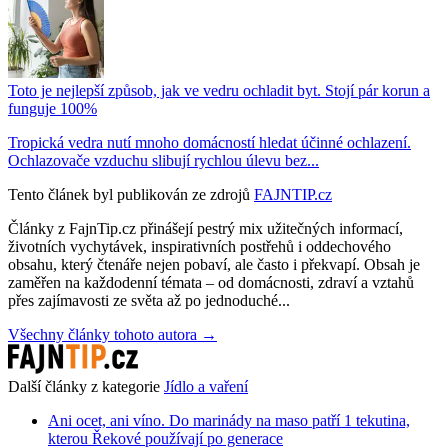
Toto je nejlepší způsob, jak ve vedru ochladit byt. Stojí pár korun a
funguje 100%
Tropická vedra nutí mnoho domácností hledat účinné ochlazení.
Ochlazovače vzduchu slibují rychlou úlevu bez...
Tento článek byl publikován ze zdrojů
FAJNTIP.cz
Články z FajnTip.cz přinášejí pestrý mix užitečných informací,
životních vychytávek, inspirativních postřehů i oddechového
obsahu, který čtenáře nejen pobaví, ale často i překvapí. Obsah je
zaměřen na každodenní témata – od domácnosti, zdraví a vztahů
přes zajímavosti ze světa až po jednoduché...
Všechny články tohoto autora →
Další články z kategorie
Jídlo a vaření
Ani ocet, ani víno. Do marinády na maso patří 1 tekutina,
kterou Řekové používají po generace