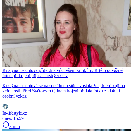
Kristýna Leichtová přitvrdila vůči všem kritikům: K této odvážné
fotce při kojení připsala ostrý vzkaz
Kristýna Leichtová se na sociálních sítích zastala žen, které kojí na
veřejnosti. Před Světovým týdnem kojení přidala fotku z vlaku i
osobní vzkaz.
In-lifestyle.cz
dnes, 15:59
3 min