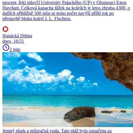
procent, řekl mluvčí Univerzity Palackého (UP) v Olomouci Egon
Havrlant. Celková kapacita lůžek na kolejích je letos zhruba 4300, o
dalších přibližně 500 míst se tento počet navýší příští rok po
přestavbě bloku kolejí J. L. Fischera.
Hanácká Drbna
dnes, 16:51
2 min
Jemný písek a průzračná voda. Tato pláž byla označena za