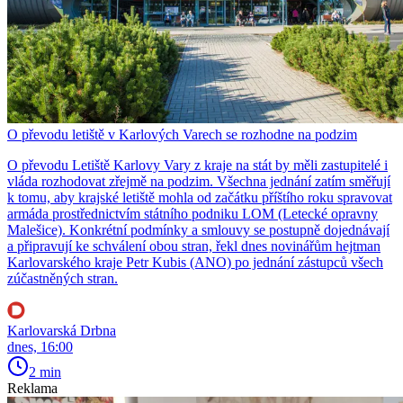
O převodu letiště v Karlových Varech se rozhodne na podzim
O převodu Letiště Karlovy Vary z kraje na stát by měli zastupitelé i
vláda rozhodovat zřejmě na podzim. Všechna jednání zatím směřují
k tomu, aby krajské letiště mohla od začátku příštího roku spravovat
armáda prostřednictvím státního podniku LOM (Letecké opravny
Malešice). Konkrétní podmínky a smlouvy se postupně dojednávají
a připravují ke schválení obou stran, řekl dnes novinářům hejtman
Karlovarského kraje Petr Kubis (ANO) po jednání zástupců všech
zúčastněných stran.
Karlovarská Drbna
dnes, 16:00
2 min
Reklama