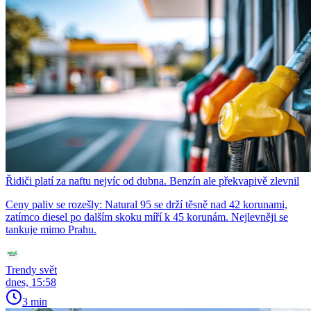
Řidiči platí za naftu nejvíc od dubna. Benzín ale překvapivě zlevnil
Ceny paliv se rozešly: Natural 95 se drží těsně nad 42 korunami,
zatímco diesel po dalším skoku míří k 45 korunám. Nejlevněji se
tankuje mimo Prahu.
Trendy svět
dnes, 15:58
3 min