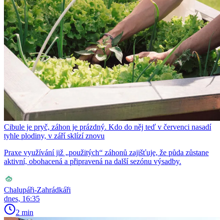
Cibule je pryč, záhon je prázdný. Kdo do něj teď v červenci nasadí
tyhle plodiny, v září sklízí znovu
Praxe využívání již „použitých“ záhonů zajišťuje, že půda zůstane
aktivní, obohacená a připravená na další sezónu výsadby.
Chalupáři-Zahrádkáři
dnes, 16:35
2 min