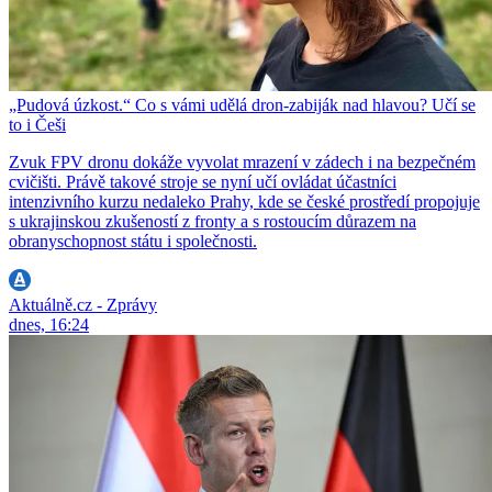
„Pudová úzkost.“ Co s vámi udělá dron-zabiják nad hlavou? Učí se
to i Češi
Zvuk FPV dronu dokáže vyvolat mrazení v zádech i na bezpečném
cvičišti. Právě takové stroje se nyní učí ovládat účastníci
intenzivního kurzu nedaleko Prahy, kde se české prostředí propojuje
s ukrajinskou zkušeností z fronty a s rostoucím důrazem na
obranyschopnost státu i společnosti.
Aktuálně.cz - Zprávy
dnes, 16:24