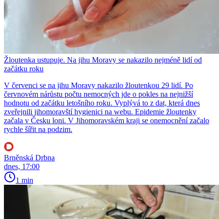
Žloutenka ustupuje. Na jihu Moravy se nakazilo nejméně lidí od
začátku roku
V červenci se na jihu Moravy nakazilo žloutenkou 29 lidí. Po
červnovém nárůstu počtu nemocných jde o pokles na nejnižší
hodnotu od začátku letošního roku. Vyplývá to z dat, která dnes
zveřejnili jihomoravští hygienici na webu. Epidemie žloutenky
začala v Česku loni. V Jihomoravském kraji se onemocnění začalo
rychle šířit na podzim.
Brněnská Drbna
dnes, 17:00
1 min