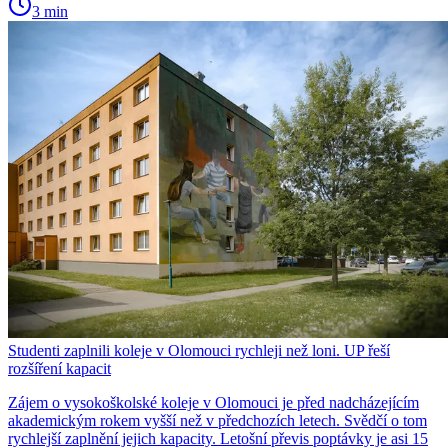
3 min
Studenti zaplnili koleje v Olomouci rychleji než loni. UP řeší
rozšíření kapacit
Zájem o vysokoškolské koleje v Olomouci je před nadcházejícím
akademickým rokem vyšší než v předchozích letech. Svědčí o tom
rychlejší zaplnění jejich kapacity. Letošní převis poptávky je asi 15