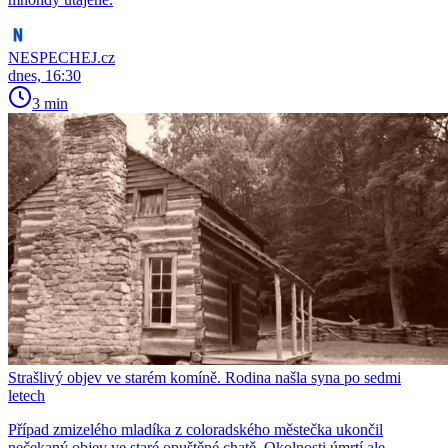
NESPECHEJ.cz
dnes, 16:30
3 min
Strašlivý objev ve starém komíně. Rodina našla syna po sedmi
letech
Případ zmizelého mladíka z coloradského městečka ukončil
nečekaný objev ve staré opuštěné chatě. Okolnosti úmrtí ale