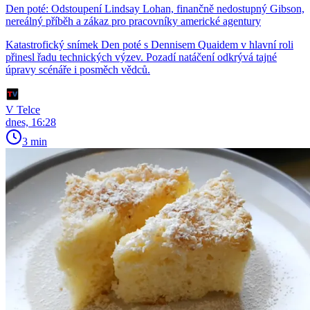
Den poté: Odstoupení Lindsay Lohan, finančně nedostupný Gibson,
nereálný příběh a zákaz pro pracovníky americké agentury
Katastrofický snímek Den poté s Dennisem Quaidem v hlavní roli
přinesl řadu technických výzev. Pozadí natáčení odkrývá tajné
úpravy scénáře i posměch vědců.
V Telce
dnes, 16:28
3 min