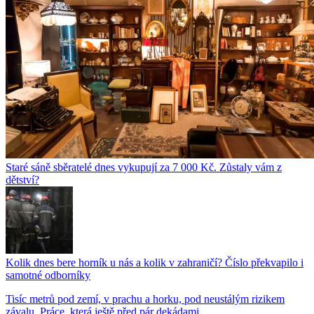
Staré sáně sběratelé dnes vykupují za 7 000 Kč. Zůstaly vám z
dětství?
Kolik dnes bere horník u nás a kolik v zahraničí? Číslo překvapilo i
samotné odborníky
Tisíc metrů pod zemí, v prachu a horku, pod neustálým rizikem
závalu. Práce, která ještě před pár dekádami...