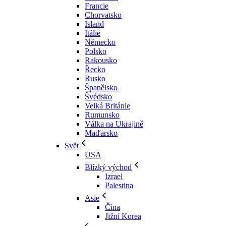
Francie
Chorvatsko
Island
Itálie
Německo
Polsko
Rakousko
Řecko
Rusko
Španělsko
Švédsko
Velká Británie
Rumunsko
Válka na Ukrajině
Maďarsko
Svět
USA
Blízký východ
Izrael
Palestina
Asie
Čína
Jižní Korea