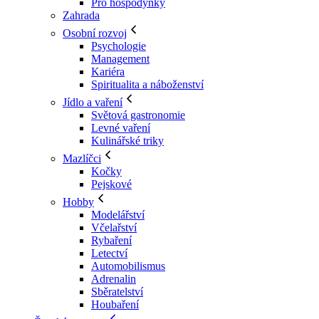
Pro hospodyňky
Zahrada
Osobní rozvoj
Psychologie
Management
Kariéra
Spiritualita a náboženství
Jídlo a vaření
Světová gastronomie
Levné vaření
Kulinářské triky
Mazlíčci
Kočky
Pejskové
Hobby
Modelářství
Včelařství
Rybaření
Letectví
Automobilismus
Adrenalin
Sběratelství
Houbaření