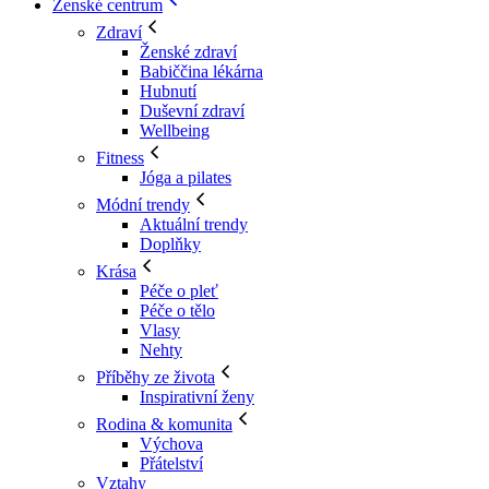
Ženské centrum
Zdraví
Ženské zdraví
Babiččina lékárna
Hubnutí
Duševní zdraví
Wellbeing
Fitness
Jóga a pilates
Módní trendy
Aktuální trendy
Doplňky
Krása
Péče o pleť
Péče o tělo
Vlasy
Nehty
Příběhy ze života
Inspirativní ženy
Rodina & komunita
Výchova
Přátelství
Vztahy