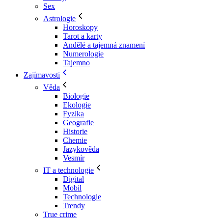
Sex
Astrologie
Horoskopy
Tarot a karty
Andělé a tajemná znamení
Numerologie
Tajemno
Zajímavosti
Věda
Biologie
Ekologie
Fyzika
Geografie
Historie
Chemie
Jazykověda
Vesmír
IT a technologie
Digital
Mobil
Technologie
Trendy
True crime