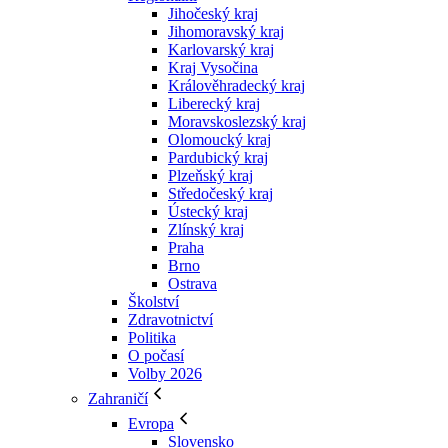
Jihočeský kraj
Jihomoravský kraj
Karlovarský kraj
Kraj Vysočina
Králověhradecký kraj
Liberecký kraj
Moravskoslezský kraj
Olomoucký kraj
Pardubický kraj
Plzeňský kraj
Středočeský kraj
Ústecký kraj
Zlínský kraj
Praha
Brno
Ostrava
Školství
Zdravotnictví
Politika
O počasí
Volby 2026
Zahraničí
Evropa
Slovensko