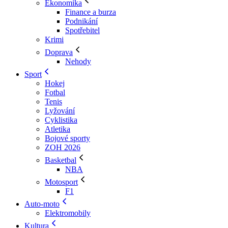
Ekonomika
Finance a burza
Podnikání
Spotřebitel
Krimi
Doprava
Nehody
Sport
Hokej
Fotbal
Tenis
Lyžování
Cyklistika
Atletika
Bojové sporty
ZOH 2026
Basketbal
NBA
Motosport
F1
Auto-moto
Elektromobily
Kultura