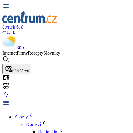
čtvrtek 6. 8.
čt 6. 8.
30°C
Internet
Firmy
Recepty
Slovníky
Přihlášení
Zprávy
Domácí
Regionální