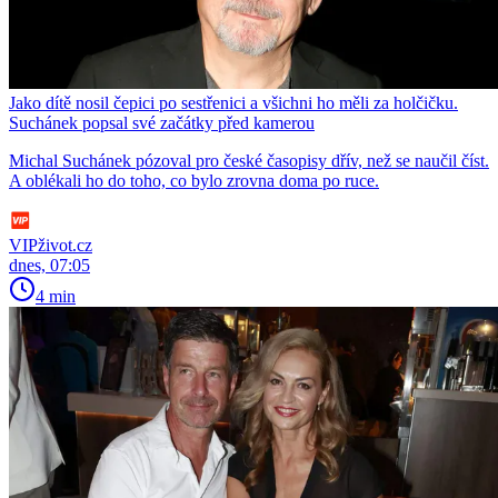
Jako dítě nosil čepici po sestřenici a všichni ho měli za holčičku.
Suchánek popsal své začátky před kamerou
Michal Suchánek pózoval pro české časopisy dřív, než se naučil číst.
A oblékali ho do toho, co bylo zrovna doma po ruce.
VIPživot.cz
dnes, 07:05
4 min