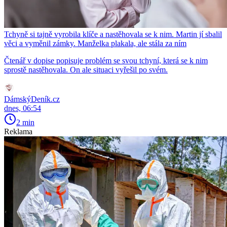
Tchyně si tajně vyrobila klíče a nastěhovala se k nim. Martin jí sbalil
věci a vyměnil zámky. Manželka plakala, ale stála za ním
Čtenář v dopise popisuje problém se svou tchyní, která se k nim
sprostě nastěhovala. On ale situaci vyřešil po svém.
DámskýDeník.cz
dnes, 06:54
2 min
Reklama