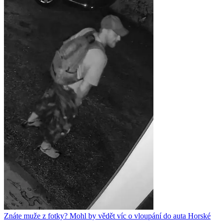
Znáte muže z fotky? Mohl by vědět víc o vloupání do auta Horské