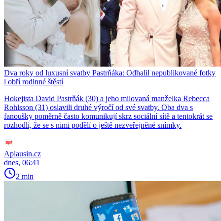
Dva roky od luxusní svatby Pastrňáka: Odhalil nepublikované fotky
i obří rodinné štěstí
Hokejista David Pastrňák (30) a jeho milovaná manželka Rebecca
Rohlsson (31) oslavili druhé výročí od své svatby. Oba dva s
fanoušky poměrně často komunikují skrz sociální sítě a tentokrát se
rozhodli, že se s nimi podělí o ještě nezveřejněné snímky.
Aplausin.cz
dnes, 06:41
2 min