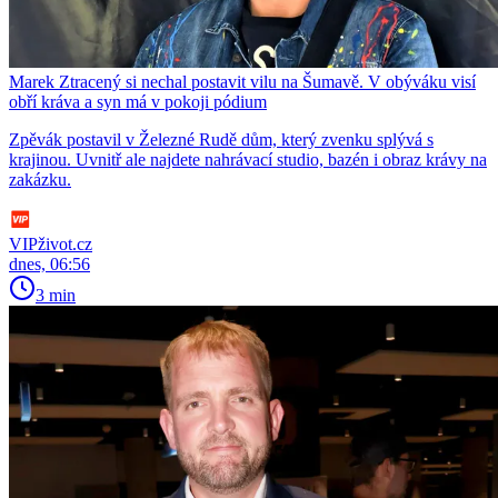
Marek Ztracený si nechal postavit vilu na Šumavě. V obýváku visí
obří kráva a syn má v pokoji pódium
Zpěvák postavil v Železné Rudě dům, který zvenku splývá s
krajinou. Uvnitř ale najdete nahrávací studio, bazén i obraz krávy na
zakázku.
VIPživot.cz
dnes, 06:56
3 min