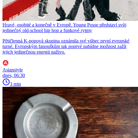
Hravé, osobité a konečně v Evropě. Young Posse představí svůj
jedinečný old-school hip hop a funkové rytmy
Pětičlenná K-popová skupina oznámila své vůbec první evropské
turné. Evropským fanouškům tak poprvé nabídne možnost zažít
jejich jedinečnou energii naživo.
Asianstyle
dnes, 06:30
3 min