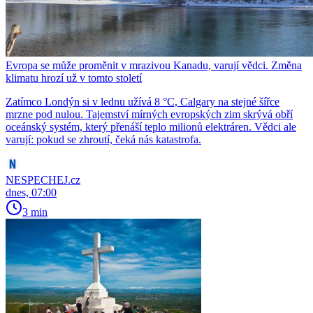
Evropa se může proměnit v mrazivou Kanadu, varují vědci. Změna
klimatu hrozí už v tomto století
Zatímco Londýn si v lednu užívá 8 °C, Calgary na stejné šířce
mrzne pod nulou. Tajemství mírných evropských zim skrývá obří
oceánský systém, který přenáší teplo milionů elektráren. Vědci ale
varují: pokud se zhroutí, čeká nás katastrofa.
NESPECHEJ.cz
dnes, 07:00
3 min