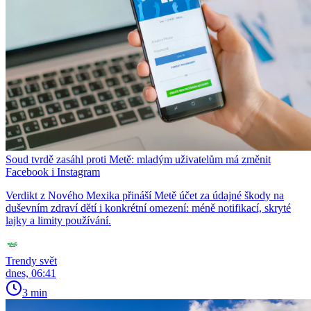
Soud tvrdě zasáhl proti Metě: mladým uživatelům má změnit
Facebook i Instagram
Verdikt z Nového Mexika přináší Metě účet za údajné škody na
duševním zdraví dětí i konkrétní omezení: méně notifikací, skryté
lajky a limity používání.
Trendy svět
dnes, 06:41
3 min