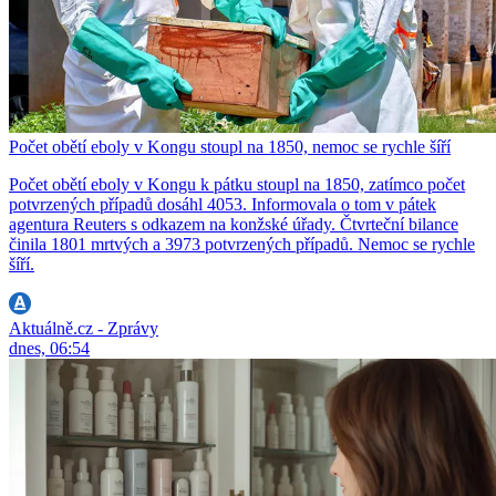
Počet obětí eboly v Kongu stoupl na 1850, nemoc se rychle šíří
Počet obětí eboly v Kongu k pátku stoupl na 1850, zatímco počet
potvrzených případů dosáhl 4053. Informovala o tom v pátek
agentura Reuters s odkazem na konžské úřady. Čtvrteční bilance
činila 1801 mrtvých a 3973 potvrzených případů. Nemoc se rychle
šíří.
Aktuálně.cz - Zprávy
dnes, 06:54