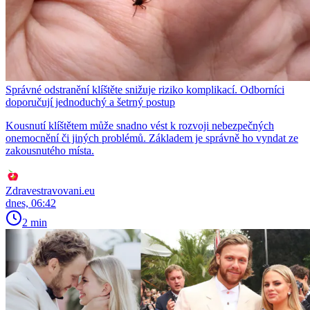
Správné odstranění klíštěte snižuje riziko komplikací. Odborníci
doporučují jednoduchý a šetrný postup
Kousnutí klíštětem může snadno vést k rozvoji nebezpečných
onemocnění či jiných problémů. Základem je správně ho vyndat ze
zakousnutého místa.
Zdravestravovani.eu
dnes, 06:42
2 min