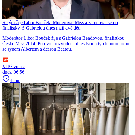
S kým žije Libor Bouček: Moderoval Miss a zamiloval se do
finalistky. S Gabrielou dnes mají dvě děti
Moderátor Libor Bouček žije s Gabrielou Bendovou, finalistkou
České Miss 2014. Po dvou rozvodech dnes tvoří čtyřčlennou rodinu
se synem Albertem a dcerou Beátou.
VIPživot.cz
dnes, 06:56
4 min