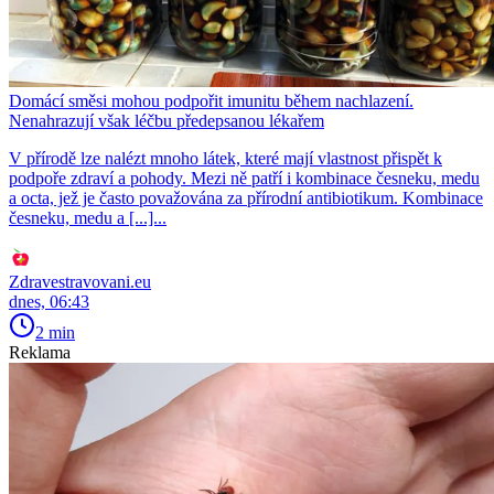
Domácí směsi mohou podpořit imunitu během nachlazení.
Nenahrazují však léčbu předepsanou lékařem
V přírodě lze nalézt mnoho látek, které mají vlastnost přispět k
podpoře zdraví a pohody. Mezi ně patří i kombinace česneku, medu
a octa, jež je často považována za přírodní antibiotikum. Kombinace
česneku, medu a [...]...
Zdravestravovani.eu
dnes, 06:43
2 min
Reklama