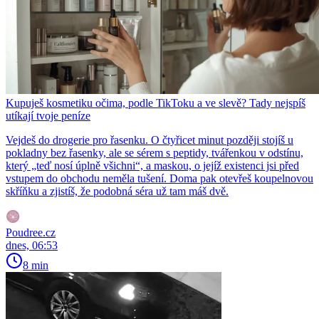
Kupuješ kosmetiku očima, podle TikToku a ve slevě? Tady nejspíš
utíkají tvoje peníze
Vejdeš do drogerie pro řasenku. O čtyřicet minut později stojíš u
pokladny bez řasenky, ale se sérem s peptidy, tvářenkou v odstínu,
který „teď nosí úplně všichni“, a maskou, o jejíž existenci jsi před
vstupem do obchodu neměla tušení. Doma pak otevřeš koupelnovou
skříňku a zjistíš, že podobná séra už tam máš dvě.
Poudree.cz
dnes, 06:53
8 min