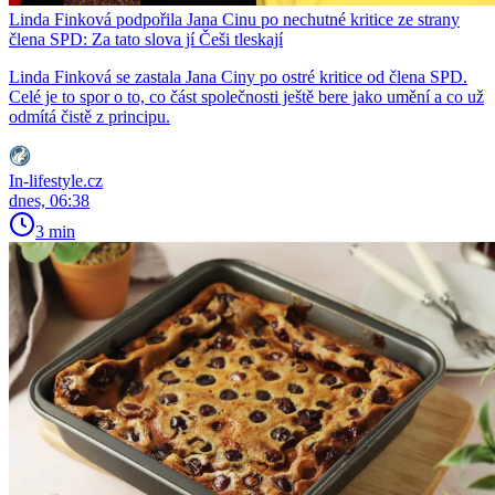
Linda Finková podpořila Jana Cinu po nechutné kritice ze strany
člena SPD: Za tato slova jí Češi tleskají
Linda Finková se zastala Jana Ciny po ostré kritice od člena SPD.
Celé je to spor o to, co část společnosti ještě bere jako umění a co už
odmítá čistě z principu.
In-lifestyle.cz
dnes, 06:38
3 min