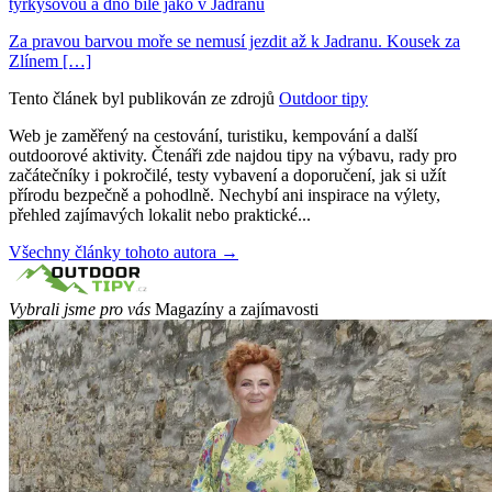
tyrkysovou a dno bílé jako v Jadranu
Za pravou barvou moře se nemusí jezdit až k Jadranu. Kousek za
Zlínem […]
Tento článek byl publikován ze zdrojů
Outdoor tipy
Web je zaměřený na cestování, turistiku, kempování a další
outdoorové aktivity. Čtenáři zde najdou tipy na výbavu, rady pro
začátečníky i pokročilé, testy vybavení a doporučení, jak si užít
přírodu bezpečně a pohodlně. Nechybí ani inspirace na výlety,
přehled zajímavých lokalit nebo praktické...
Všechny články tohoto autora →
Vybrali jsme pro vás
Magazíny a zajímavosti