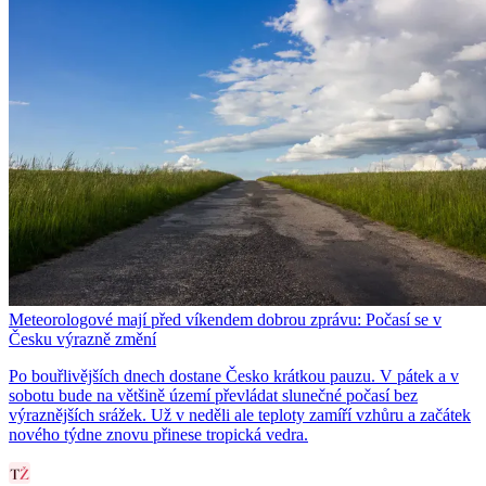
Meteorologové mají před víkendem dobrou zprávu: Počasí se v
Česku výrazně změní
Po bouřlivějších dnech dostane Česko krátkou pauzu. V pátek a v
sobotu bude na většině území převládat slunečné počasí bez
výraznějších srážek. Už v neděli ale teploty zamíří vzhůru a začátek
nového týdne znovu přinese tropická vedra.