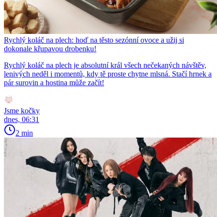
Rychlý koláč na plech: hoď na těsto sezónní ovoce a užij si
dokonale křupavou drobenku!
Rychlý koláč na plech je absolutní král všech nečekaných návštěv,
lenivých neděl i momentů, kdy tě proste chytne mlsná. Stačí hrnek a
pár surovin a hostina může začít!
Jsme kočky
dnes, 06:31
2 min