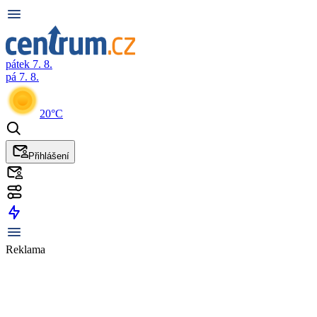
pátek 7. 8.
pá 7. 8.
20°C
Přihlášení
Reklama