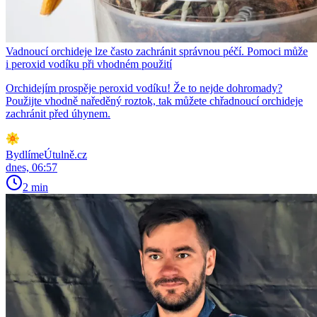
Vadnoucí orchideje lze často zachránit správnou péčí. Pomoci může
i peroxid vodíku při vhodném použití
Orchidejím prospěje peroxid vodíku! Že to nejde dohromady?
Použijte vhodně naředěný roztok, tak můžete chřadnoucí orchideje
zachránit před úhynem.
BydlímeÚtulně.cz
dnes, 06:57
2 min