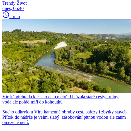
Trendy Život
dnes, 06:40
2 min
Vírská přehrada klesla o osm metrů: Ukázala staré cesty i ruiny,
voda ale pořád míří do kohoutků
Sucho odkrylo u Víru kamenné obruby cest, pařezy i zbytky staveb.
Přítok do nádrže je velmi slabý, zásobování pitnou vodou ale zatím
omezené není.