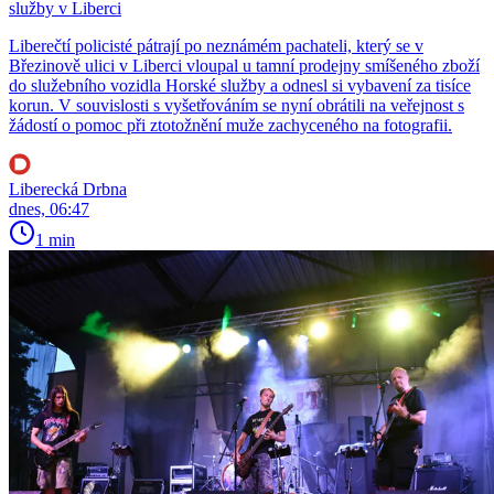
služby v Liberci
Liberečtí policisté pátrají po neznámém pachateli, který se v
Březinově ulici v Liberci vloupal u tamní prodejny smíšeného zboží
do služebního vozidla Horské služby a odnesl si vybavení za tisíce
korun. V souvislosti s vyšetřováním se nyní obrátili na veřejnost s
žádostí o pomoc při ztotožnění muže zachyceného na fotografii.
Liberecká Drbna
dnes, 06:47
1 min