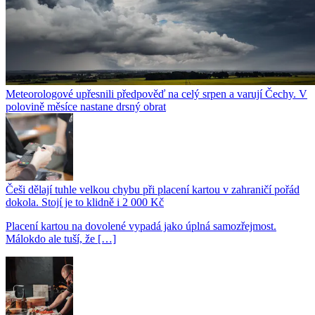
Meteorologové upřesnili předpověď na celý srpen a varují Čechy. V
polovině měsíce nastane drsný obrat
Češi dělají tuhle velkou chybu při placení kartou v zahraničí pořád
dokola. Stojí je to klidně i 2 000 Kč
Placení kartou na dovolené vypadá jako úplná samozřejmost.
Málokdo ale tuší, že […]