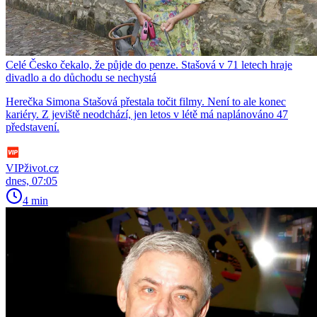
Celé Česko čekalo, že půjde do penze. Stašová v 71 letech hraje
divadlo a do důchodu se nechystá
Herečka Simona Stašová přestala točit filmy. Není to ale konec
kariéry. Z jeviště neodchází, jen letos v létě má naplánováno 47
představení.
VIPživot.cz
dnes, 07:05
4 min