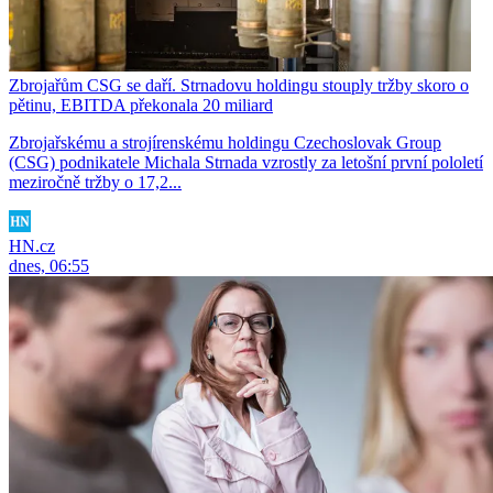
Zbrojařům CSG se daří. Strnadovu holdingu stouply tržby skoro o
pětinu, EBITDA překonala 20 miliard
Zbrojařskému a strojírenskému holdingu Czechoslovak Group
(CSG) podnikatele Michala Strnada vzrostly za letošní první pololetí
meziročně tržby o 17,2...
HN.cz
dnes, 06:55