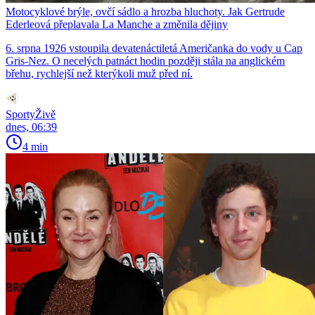
Motocyklové brýle, ovčí sádlo a hrozba hluchoty. Jak Gertrude
Ederleová přeplavala La Manche a změnila dějiny
6. srpna 1926 vstoupila devatenáctiletá Američanka do vody u Cap
Gris-Nez. O necelých patnáct hodin později stála na anglickém
břehu, rychlejší než kterýkoli muž před ní.
SportyŽivě
dnes, 06:39
4 min