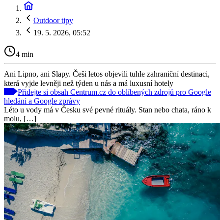
Outdoor tipy
19. 5. 2026, 05:52
4 min
Ani Lipno, ani Slapy. Češi letos objevili tuhle zahraniční destinaci,
která vyjde levněji než týden u nás a má luxusní hotely
Přidejte si obsah Centrum.cz do oblíbených zdrojů pro Google
hledání a Google zprávy
Léto u vody má v Česku své pevné rituály. Stan nebo chata, ráno k
molu, […]