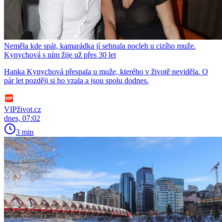
Neměla kde spát, kamarádka jí sehnala nocleh u cizího muže.
Kynychová s ním žije už přes 30 let
Hanka Kynychová přespala u muže, kterého v životě neviděla. O
pár let později si ho vzala a jsou spolu dodnes.
VIPživot.cz
dnes, 07:02
3 min