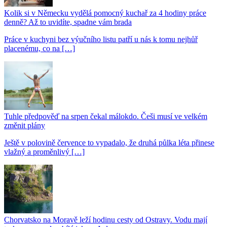
Kolik si v Německu vydělá pomocný kuchař za 4 hodiny práce
denně? Až to uvidíte, spadne vám brada
Práce v kuchyni bez výučního listu patří u nás k tomu nejhůř
placenému, co na […]
Tuhle předpověď na srpen čekal málokdo. Češi musí ve velkém
změnit plány
Ještě v polovině července to vypadalo, že druhá půlka léta přinese
vlažný a proměnlivý […]
Chorvatsko na Moravě leží hodinu cesty od Ostravy. Vodu mají