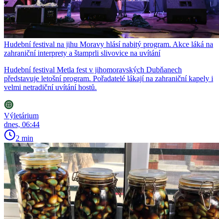
Hudební festival na jihu Moravy hlásí nabitý program. Akce láká na
zahraniční interprety a štamprli slivovice na uvítání
Hudební festival Metla fest v jihomoravských Dubňanech
představuje letošní program. Pořadatelé lákají na zahraniční kapely i
velmi netradiční uvítání hostů.
Výletárium
dnes, 06:44
2 min