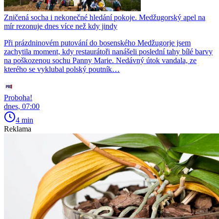
Zničená socha i nekonečné hledání pokoje. Medžugorský apel na
mír rezonuje dnes více než kdy jindy
Při prázdninovém putování do bosenského Medžugorje jsem
zachytila moment, kdy restaurátoři nanášeli poslední tahy bílé barvy
na poškozenou sochu Panny Marie. Nedávný útok vandala, ze
kterého se vyklubal polský poutník…
Proboha!
dnes, 07:00
4 min
Reklama