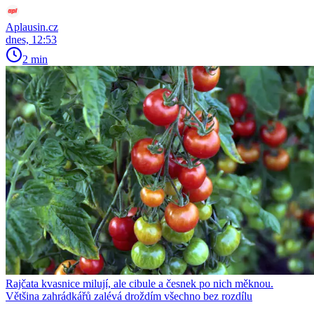
Aplausin.cz
dnes, 12:53
2 min
Rajčata kvasnice milují, ale cibule a česnek po nich měknou.
Většina zahrádkářů zalévá droždím všechno bez rozdílu