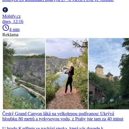
Mobify.cz
dnes, 12:16
4 min
Reklama
Český Grand Canyon láká na velkolepou podívanou: Ukrývá
hloubku 80 metrů a tyrkysovou vodu, z Prahy jste tam za 40 minut
U hradu Karlštejn se nachází stezka, která vás dovede k