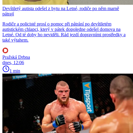
Devítiletý autista odešel z bytu na Letné, rodiče po něm marně
pátrají
Rodiče a policisté prosí o pomoc při pátrání po devítiletém
autistickém chlapci, který v pátek dopoledne odešel domova na
Letné. Od té doby ho neviděli. Rád jezdí dopravními prostředky a
také výtahem.
Pražská Drbna
dnes, 12:06
1 min