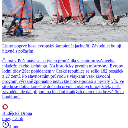
Lipno poprvé hostí evropský šampionát jachtařů. Závodníci bojují
hlavně s počasím
Černá v Pošumaví se na týden proměnila v centrum světového
mládežnického jachtingu. Na historicky prvním mistrovství Evropy
lodní třídy 29er pořádaném v České republice se sešlo 182 posádek
z 27 zemí. Po slavnostním průvodu s vlajkami však závodní
program výrazně zpomalilo nezvykle horké počasí a nestálý vítr. Ve
středu se flotila konečně dočkala prvních platných rozjížděk, další
závodění ale dál připomíná hledání krátkých oken mezi bezvětřím a
bouřkami.
Budějcká Drbna
dnes, 12:56
4 min