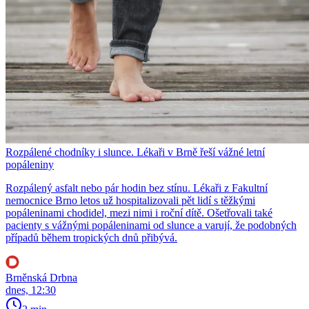
Rozpálené chodníky i slunce. Lékaři v Brně řeší vážné letní
popáleniny
Rozpálený asfalt nebo pár hodin bez stínu. Lékaři z Fakultní
nemocnice Brno letos už hospitalizovali pět lidí s těžkými
popáleninami chodidel, mezi nimi i roční dítě. Ošetřovali také
pacienty s vážnými popáleninami od slunce a varují, že podobných
případů během tropických dnů přibývá.
Brněnská Drbna
dnes, 12:30