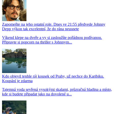
Zapomeňte na jeho ostatní role. Dnes ve 21:55 předvede Johnny
Depp výkon tak excelentní, že do rána neusnete
Víkend klepe na dveře a vy si zasloužíte pořádnou podívanou.
Připravte si popcorn na thriller s Johnnym...
Kdo objevil tenhle ráj kousek od Prahy, už nechce do Karibiku.
Koupání je zdarma
Tajemná voda sevřená vysokými skalami, průzračná hladina a místo,
kde si budete připadat jako na dovolené u...