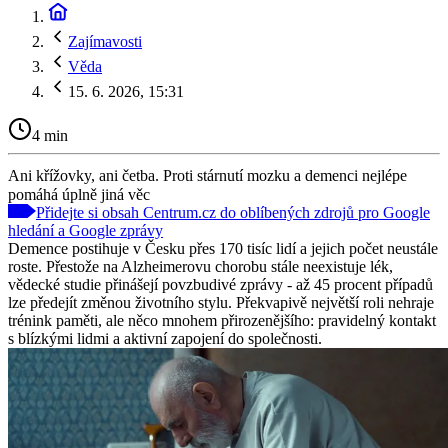
Zajímavosti
Věda
15. 6. 2026, 15:31
4 min
Ani křížovky, ani četba. Proti stárnutí mozku a demenci nejlépe
pomáhá úplně jiná věc
Přidejte si obsah Centrum.cz do oblíbených zdrojů pro Google
hledání a Google zprávy
Demence postihuje v Česku přes 170 tisíc lidí a jejich počet neustále
roste. Přestože na Alzheimerovu chorobu stále neexistuje lék,
vědecké studie přinášejí povzbudivé zprávy - až 45 procent případů
lze předejít změnou životního stylu. Překvapivě největší roli nehraje
trénink paměti, ale něco mnohem přirozenějšího: pravidelný kontakt
s blízkými lidmi a aktivní zapojení do společnosti.