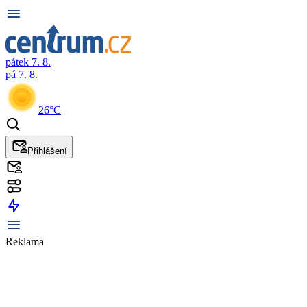
pátek 7. 8.
pá 7. 8.
26°C
Přihlášení
Reklama