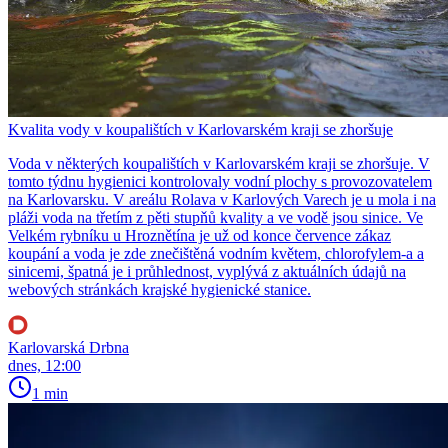
Kvalita vody v koupalištích v Karlovarském kraji se zhoršuje
Voda v některých koupalištích v Karlovarském kraji se zhoršuje. V
tomto týdnu hygienici kontrolovaly vodní plochy s provozovatelem
na Karlovarsku. V areálu Rolava v Karlových Varech je u mola i na
pláži voda na třetím z pěti stupňů kvality a ve vodě jsou sinice. Ve
Velkém rybníku u Hroznětína je už od konce července zákaz
koupání a voda je zde znečištěná vodním květem, chlorofylem-a a
sinicemi, špatná je i průhlednost, vyplývá z aktuálních údajů na
webových stránkách krajské hygienické stanice.
Karlovarská Drbna
dnes, 12:00
1 min