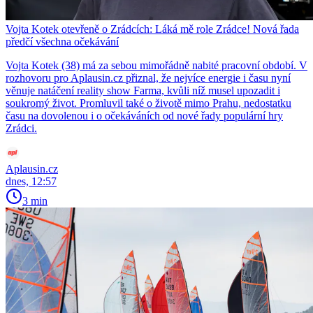
Vojta Kotek otevřeně o Zrádcích: Láká mě role Zrádce! Nová řada
předčí všechna očekávání
Vojta Kotek (38) má za sebou mimořádně nabité pracovní období. V
rozhovoru pro Aplausin.cz přiznal, že nejvíce energie i času nyní
věnuje natáčení reality show Farma, kvůli níž musel upozadit i
soukromý život. Promluvil také o životě mimo Prahu, nedostatku
času na dovolenou i o očekáváních od nové řady populární hry
Zrádci.
Aplausin.cz
dnes, 12:57
3 min