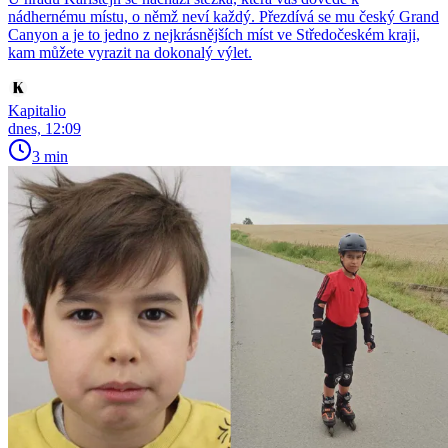
nádhernému místu, o němž neví každý. Přezdívá se mu český Grand
Canyon a je to jedno z nejkrásnějších míst ve Středočeském kraji,
kam můžete vyrazit na dokonalý výlet.
Kapitalio
dnes, 12:09
3 min