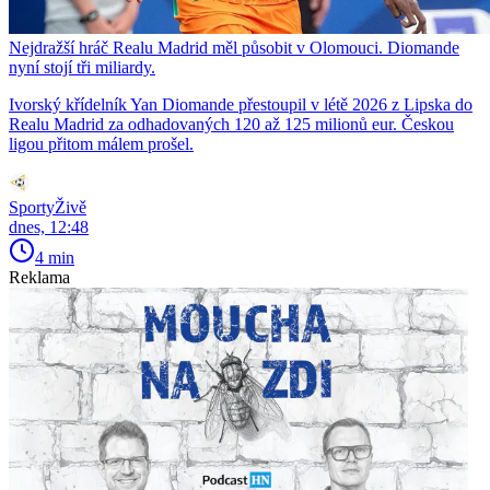
Nejdražší hráč Realu Madrid měl působit v Olomouci. Diomande
nyní stojí tři miliardy.
Ivorský křídelník Yan Diomande přestoupil v létě 2026 z Lipska do
Realu Madrid za odhadovaných 120 až 125 milionů eur. Českou
ligou přitom málem prošel.
SportyŽivě
dnes, 12:48
4 min
Reklama