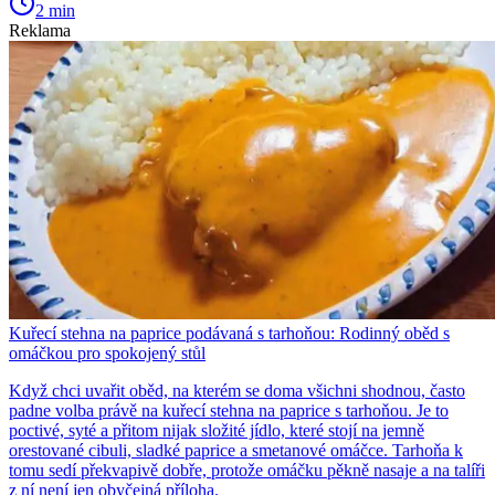
2 min
Reklama
Kuřecí stehna na paprice podávaná s tarhoňou: Rodinný oběd s
omáčkou pro spokojený stůl
Když chci uvařit oběd, na kterém se doma všichni shodnou, často
padne volba právě na kuřecí stehna na paprice s tarhoňou. Je to
poctivé, syté a přitom nijak složité jídlo, které stojí na jemně
orestované cibuli, sladké paprice a smetanové omáčce. Tarhoňa k
tomu sedí překvapivě dobře, protože omáčku pěkně nasaje a na talíři
z ní není jen obyčejná příloha.