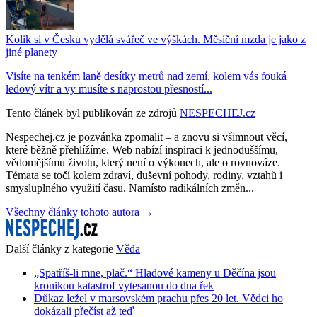
Kolik si v Česku vydělá svářeč ve výškách. Měsíční mzda je jako z
jiné planety
Visíte na tenkém laně desítky metrů nad zemí, kolem vás fouká
ledový vítr a vy musíte s naprostou přesností...
Tento článek byl publikován ze zdrojů
NESPECHEJ.cz
Nespechej.cz je pozvánka zpomalit – a znovu si všimnout věcí,
které běžně přehlížíme. Web nabízí inspiraci k jednoduššímu,
vědomějšímu životu, který není o výkonech, ale o rovnováze.
Témata se točí kolem zdraví, duševní pohody, rodiny, vztahů i
smysluplného využití času. Namísto radikálních změn...
Všechny články tohoto autora →
Další články z kategorie
Věda
„Spatříš-li mne, plač.“ Hladové kameny u Děčína jsou
kronikou katastrof vytesanou do dna řek
Důkaz ležel v marsovském prachu přes 20 let. Vědci ho
dokázali přečíst až teď