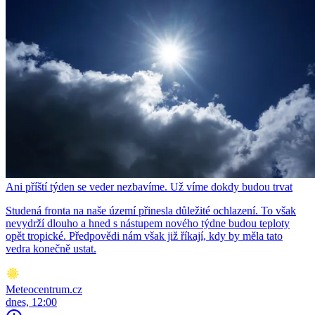
Ani příští týden se veder nezbavíme. Už víme dokdy budou trvat
Studená fronta na naše území přinesla důležité ochlazení. To však
nevydrží dlouho a hned s nástupem nového týdne budou teploty
opět tropické. Předpovědi nám však již říkají, kdy by měla tato
vedra konečně ustat.
Meteocentrum.cz
dnes, 12:00