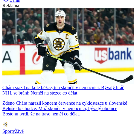
2 min
Reklama
Chára srazil na kole běžce, ten skončil v nemocnici. Bývalý hráč
NHL se brání: Neměl na stezce co dělat
Zdeno Chára narazil koncem července na cyklostezce u slovenské
Beluše do chodce. Muž skončil v nemocnici, bývalý obránce
Bostonu tvrdí, že na trase neměl co dělat.
SportyŽivě