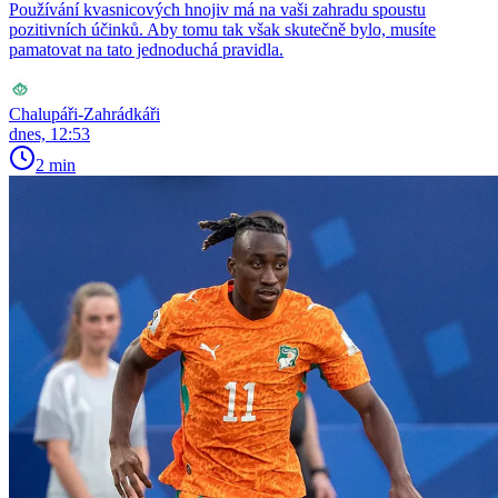
Používání kvasnicových hnojiv má na vaši zahradu spoustu
pozitivních účinků. Aby tomu tak však skutečně bylo, musíte
pamatovat na tato jednoduchá pravidla.
Chalupáři-Zahrádkáři
dnes, 12:53
2 min