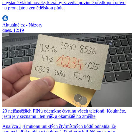
chystané vládní novele, která by zavedla povinné předkupní právo
na pronajatou zemědělskou půdu.
Aktuálně.cz - Názory
dnes, 12:19
20 nejčastějších PINů odemkne čtvrtinu všech telefonů. Koukněte,
jestli je v seznamu i ten váš, a okamžitě ho změňte
Analýza 3,4 milionu uniklých čtyřmístných kódů odhalila, že
pouhých 20 kombinací pokrývá 27 % všech PINů ve vzorku.