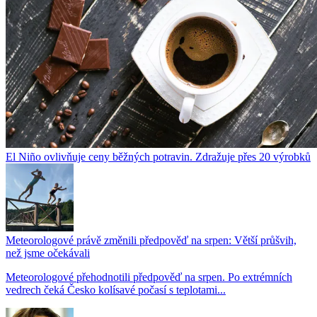
El Niño ovlivňuje ceny běžných potravin. Zdražuje přes 20 výrobků
Meteorologové právě změnili předpověď na srpen: Větší průšvih,
než jsme očekávali
Meteorologové přehodnotili předpověď na srpen. Po extrémních
vedrech čeká Česko kolísavé počasí s teplotami...