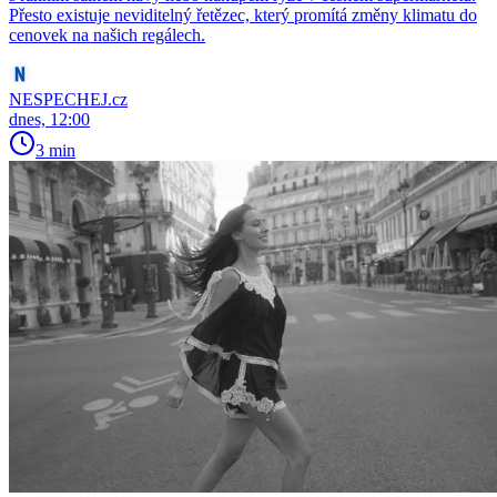
Přesto existuje neviditelný řetězec, který promítá změny klimatu do
cenovek na našich regálech.
NESPECHEJ.cz
dnes, 12:00
3 min