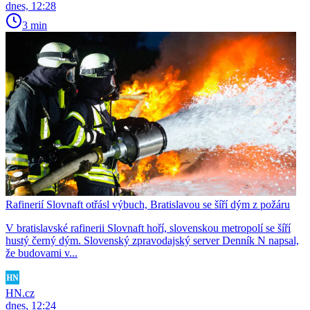
dnes, 12:28
3 min
Rafinerií Slovnaft otřásl výbuch, Bratislavou se šíří dým z požáru
V bratislavské rafinerii Slovnaft hoří, slovenskou metropolí se šíří
hustý černý dým. Slovenský zpravodajský server Denník N napsal,
že budovami v...
HN.cz
dnes, 12:24