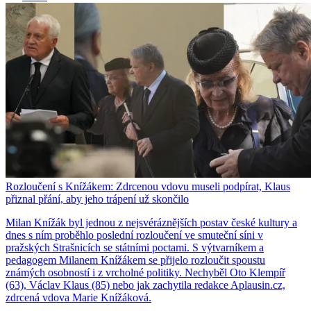
Rozloučení s Knížákem: Zdrcenou vdovu museli podpírat, Klaus
přiznal přání, aby jeho trápení už skončilo
Milan Knížák byl jednou z nejsvéráznějších postav české kultury a
dnes s ním proběhlo poslední rozloučení ve smuteční síni v
pražských Strašnicích se státními poctami. S výtvarníkem a
pedagogem Milanem Knížákem se přijelo rozloučit spoustu
známých osobností i z vrcholné politiky. Nechyběl Oto Klempíř
(63), Václav Klaus (85) nebo jak zachytila redakce Aplausin.cz,
zdrcená vdova Marie Knížáková.