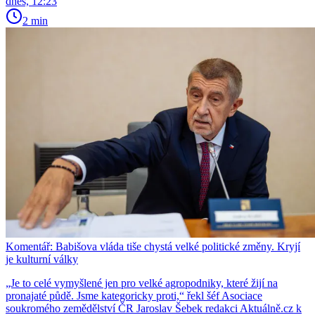
dnes, 12:23
2 min
Komentář: Babišova vláda tiše chystá velké politické změny. Kryjí
je kulturní války
„Je to celé vymyšlené jen pro velké agropodniky, které žijí na
pronajaté půdě. Jsme kategoricky proti,“ řekl šéf Asociace
soukromého zemědělství ČR Jaroslav Šebek redakci Aktuálně.cz k