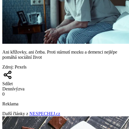
Ani křížovky, ani četba. Proti stárnutí mozku a demenci nejlépe
pomáhá sociální život
Zdroj
:
Pexels
Sdílet
Denní
výzva
0
Reklama
Další články z
NESPECHEJ.cz