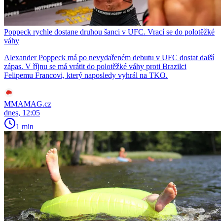
Poppeck rychle dostane druhou šanci v UFC. Vrací se do polotěžké
váhy
Alexander Poppeck má po nevydařeném debutu v UFC dostat další
zápas. V říjnu se má vrátit do polotěžké váhy proti Brazilci
Felipemu Francovi, který naposledy vyhrál na TKO.
MMAMAG.cz
dnes, 12:05
1 min