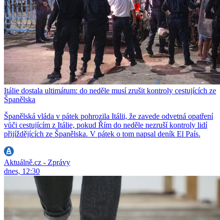
Itálie dostala ultimátum: do neděle musí zrušit kontroly cestujících ze
Španělska
Španělská vláda v pátek pohrozila Itálii, že zavede odvetná opatření
vůči cestujícím z Itálie, pokud Řím do neděle nezruší kontroly lidí
přijíždějících ze Španělska. V pátek o tom napsal deník El País.
Aktuálně.cz - Zprávy
dnes, 12:30