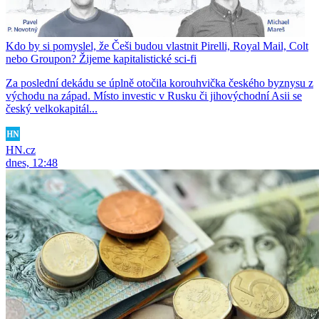
Kdo by si pomyslel, že Češi budou vlastnit Pirelli, Royal Mail, Colt
nebo Groupon? Žijeme kapitalistické sci-fi
Za poslední dekádu se úplně otočila korouhvička českého byznysu z
východu na západ. Místo investic v Rusku či jihovýchodní Asii se
český velkokapitál...
HN.cz
dnes, 12:48