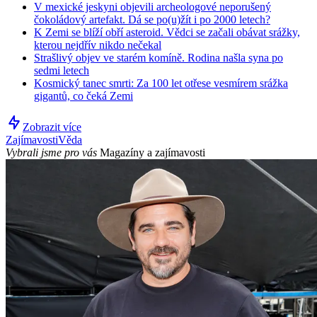
V mexické jeskyni objevili archeologové neporušený
čokoládový artefakt. Dá se po(u)žít i po 2000 letech?
K Zemi se blíží obří asteroid. Vědci se začali obávat srážky,
kterou nejdřív nikdo nečekal
Strašlivý objev ve starém komíně. Rodina našla syna po
sedmi letech
Kosmický tanec smrti: Za 100 let otřese vesmírem srážka
gigantů, co čeká Zemi
Zobrazit více
Zajímavosti
Věda
Vybrali jsme pro vás
Magazíny a zajímavosti