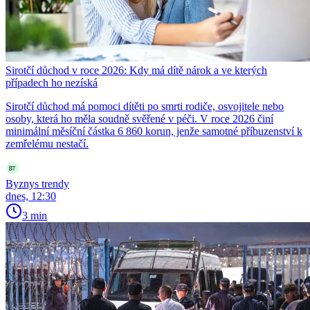
Sirotčí důchod v roce 2026: Kdy má dítě nárok a ve kterých
případech ho nezíská
Sirotčí důchod má pomoci dítěti po smrti rodiče, osvojitele nebo
osoby, která ho měla soudně svěřené v péči. V roce 2026 činí
minimální měsíční částka 6 860 korun, jenže samotné příbuzenství k
zemřelému nestačí.
Byznys trendy
dnes, 12:30
3 min