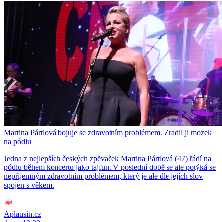
Martina Pártlová bojuje se zdravotním problémem. Zradil ji mozek
na pódiu
Jedna z nejlepších českých zpěvaček Martina Pártlová (47) řádí na
pódiu během koncertu jako tajfun. V poslední době se ale potýká se
nepříjemným zdravotním problémem, který je ale dle jejích slov
spojen s věkem.
Aplausin.cz