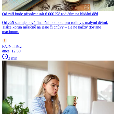
Od září bude přispívat stát 6 000 Kč rodičům na hlídání dětí
Od září startuje nová finanční podpora pro rodiny s malými dětmi.
Tisíce korun měsíčně na jesle či chůvy – ale ne každý dostane
maximum.
FAJNTIP.cz
dnes, 12:30
3 min