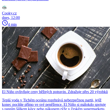
Cooky.cz
dnes, 12:00
4 min
El Niño ovlivňuje ceny běžných potravin. Zdražuje přes 20 výrobků
Teplá voda v Tichém oceánu rozehrává nebezpečnou partii, jejíž
konec pocítíte přímo ve své peněžence. El Niño si málokdo spojuje
s ranním šálkem kávy nebo nákupem rýže v českém supermarketu.