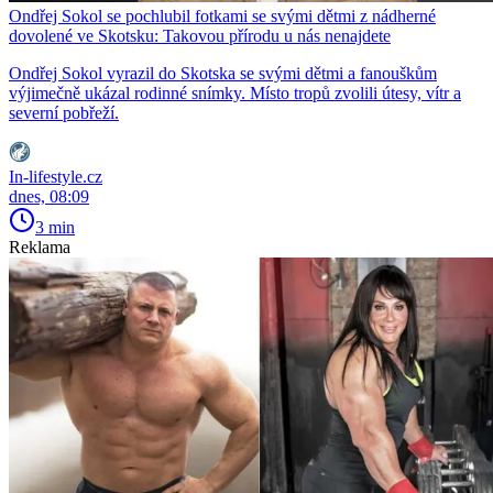
Ondřej Sokol se pochlubil fotkami se svými dětmi z nádherné
dovolené ve Skotsku: Takovou přírodu u nás nenajdete
Ondřej Sokol vyrazil do Skotska se svými dětmi a fanouškům
výjimečně ukázal rodinné snímky. Místo tropů zvolili útesy, vítr a
severní pobřeží.
In-lifestyle.cz
dnes, 08:09
3 min
Reklama