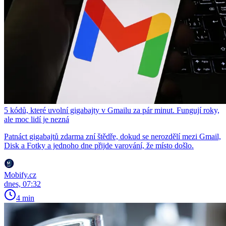
5 kódů, které uvolní gigabajty v Gmailu za pár minut. Fungují roky,
ale moc lidí je nezná
Patnáct gigabajtů zdarma zní štědře, dokud se nerozdělí mezi Gmail,
Disk a Fotky a jednoho dne přijde varování, že místo došlo.
Mobify.cz
dnes, 07:32
4 min