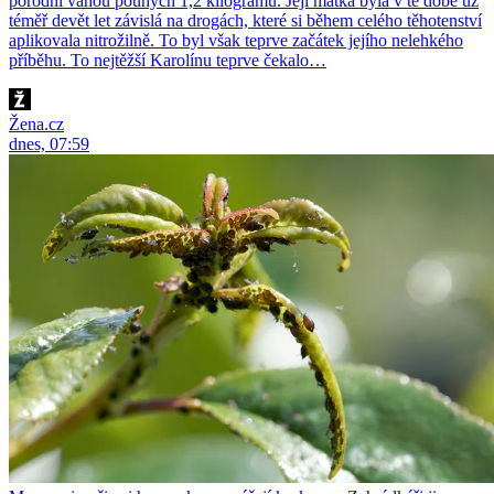
porodní váhou pouhých 1,2 kilogramu. Její matka byla v té době už
téměř devět let závislá na drogách, které si během celého těhotenství
aplikovala nitrožilně. To byl však teprve začátek jejího nelehkého
příběhu. To nejtěžší Karolínu teprve čekalo…
Žena.cz
dnes, 07:59