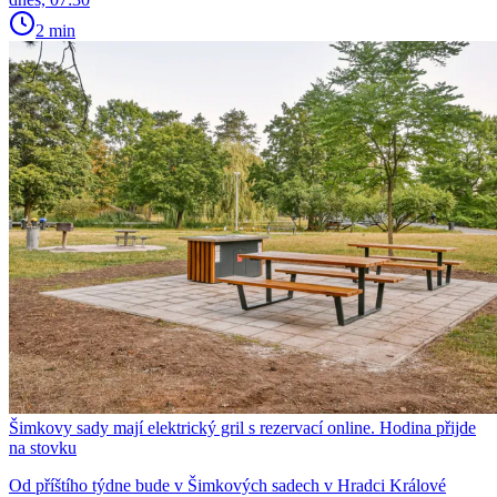
2 min
Šimkovy sady mají elektrický gril s rezervací online. Hodina přijde
na stovku
Od příštího týdne bude v Šimkových sadech v Hradci Králové