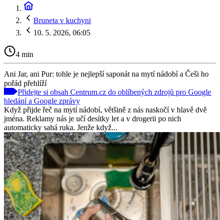
Bruneta v kuchyni
10. 5. 2026, 06:05
4 min
Ani Jar, ani Pur: tohle je nejlepší saponát na mytí nádobí a Češi ho
pořád přehlíží
Přidejte si obsah Centrum.cz do oblíbených zdrojů pro Google
hledání a Google zprávy
Když přijde řeč na mytí nádobí, většině z nás naskočí v hlavě dvě
jména. Reklamy nás je učí desítky let a v drogerii po nich
automaticky sahá ruka. Jenže když...