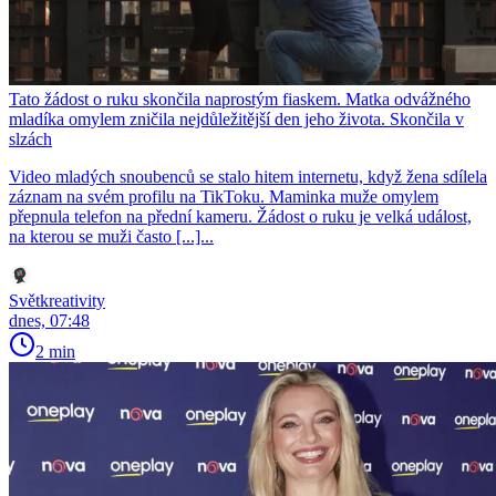
Tato žádost o ruku skončila naprostým fiaskem. Matka odvážného
mladíka omylem zničila nejdůležitější den jeho života. Skončila v
slzách
Video mladých snoubenců se stalo hitem internetu, když žena sdílela
záznam na svém profilu na TikToku. Maminka muže omylem
přepnula telefon na přední kameru. Žádost o ruku je velká událost,
na kterou se muži často [...]...
Světkreativity
dnes, 07:48
2 min