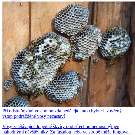
Při odstraňování vosího hnízda nedělejte tuto chybu: Uzavřený
vstup podrážděné vosy nezastaví
Vosy zalétávající do jedné škvíry pod střechou nemusí být jen
náhodnými návštěvníky. Za fasádou nebo ve stropě může fungovat