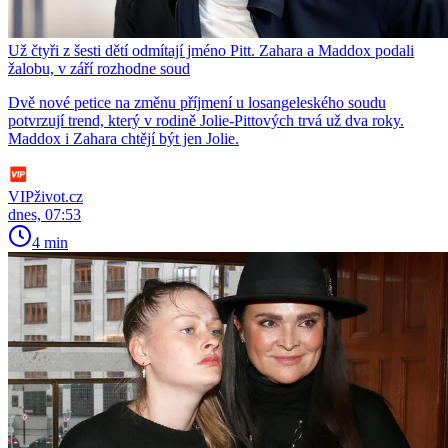
Už čtyři z šesti dětí odmítají jméno Pitt. Zahara a Maddox podali
žalobu, v září rozhodne soud
Dvě nové petice na změnu příjmení u losangeleského soudu
potvrzují trend, který v rodině Jolie-Pittových trvá už dva roky.
Maddox i Zahara chtějí být jen Jolie.
VIPživot.cz
dnes, 07:53
4 min