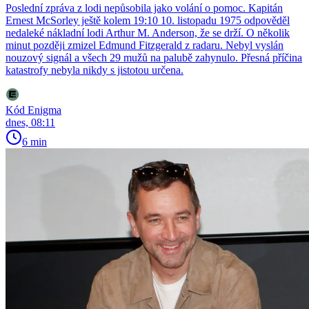
Poslední zpráva z lodi nepůsobila jako volání o pomoc. Kapitán
Ernest McSorley ještě kolem 19:10 10. listopadu 1975 odpověděl
nedaleké nákladní lodi Arthur M. Anderson, že se drží. O několik
minut později zmizel Edmund Fitzgerald z radaru. Nebyl vyslán
nouzový signál a všech 29 mužů na palubě zahynulo. Přesná příčina
katastrofy nebyla nikdy s jistotou určena.
Kód Enigma
dnes, 08:11
6 min