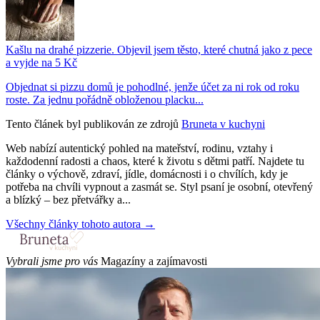
Kašlu na drahé pizzerie. Objevil jsem těsto, které chutná jako z pece
a vyjde na 5 Kč
Objednat si pizzu domů je pohodlné, jenže účet za ni rok od roku
roste. Za jednu pořádně obloženou placku...
Tento článek byl publikován ze zdrojů
Bruneta v kuchyni
Web nabízí autentický pohled na mateřství, rodinu, vztahy i
každodenní radosti a chaos, které k životu s dětmi patří. Najdete tu
články o výchově, zdraví, jídle, domácnosti i o chvílích, kdy je
potřeba na chvíli vypnout a zasmát se. Styl psaní je osobní, otevřený
a blízký – bez přetvářky a...
Všechny články tohoto autora →
Vybrali jsme pro vás
Magazíny a zajímavosti