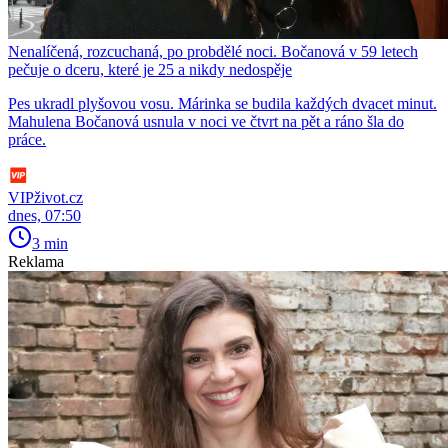
Nenalíčená, rozcuchaná, po probdělé noci. Bočanová v 59 letech
pečuje o dceru, které je 25 a nikdy nedospěje
Pes ukradl plyšovou vosu. Márinka se budila každých dvacet minut.
Mahulena Bočanová usnula v noci ve čtvrt na pět a ráno šla do
práce.
VIPživot.cz
dnes, 07:50
3 min
Reklama