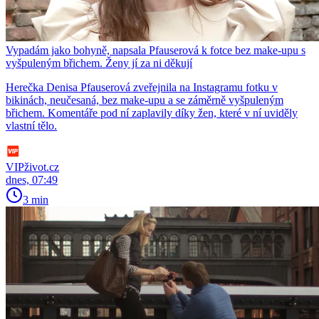
Vypadám jako bohyně, napsala Pfauserová k fotce bez make-upu s
vyšpuleným břichem. Ženy jí za ni děkují
Herečka Denisa Pfauserová zveřejnila na Instagramu fotku v
bikinách, neučesaná, bez make-upu a se záměrně vyšpuleným
břichem. Komentáře pod ní zaplavily díky žen, které v ní uviděly
vlastní tělo.
VIPživot.cz
dnes, 07:49
3 min