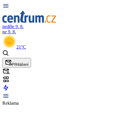
neděle 9. 8.
ne 9. 8.
21°C
Přihlášení
Reklama