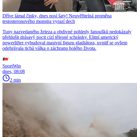
Dříve lámal činky, dnes nosí šaty! Neuvěřitelná proměna
testosteronového monstra vyrazí dech
Tuny nazvedaného železa a obdivné pohledy fanoušků nedokázaly
přehlušit drásavý pocit cizí tělesné schránky. Elitní americký
powerlifter vybudoval masivní figuru gladiátora, uvnitř se ovšem
odehrávala tichá válka o záchranu holého života.
SportWin
dnes, 08:08
2 min