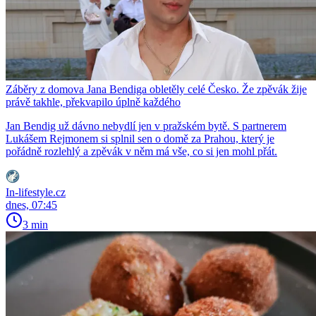
Záběry z domova Jana Bendiga obletěly celé Česko. Že zpěvák žije
právě takhle, překvapilo úplně každého
Jan Bendig už dávno nebydlí jen v pražském bytě. S partnerem
Lukášem Rejmonem si splnil sen o domě za Prahou, který je
pořádně rozlehlý a zpěvák v něm má vše, co si jen mohl přát.
In-lifestyle.cz
dnes, 07:45
3 min