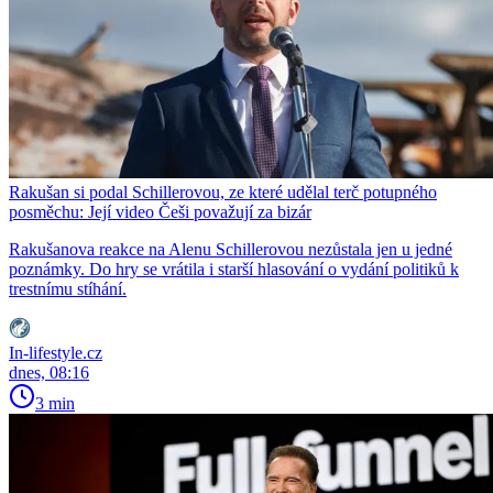
Rakušan si podal Schillerovou, ze které udělal terč potupného
posměchu: Její video Češi považují za bizár
Rakušanova reakce na Alenu Schillerovou nezůstala jen u jedné
poznámky. Do hry se vrátila i starší hlasování o vydání politiků k
trestnímu stíhání.
In-lifestyle.cz
dnes, 08:16
3 min