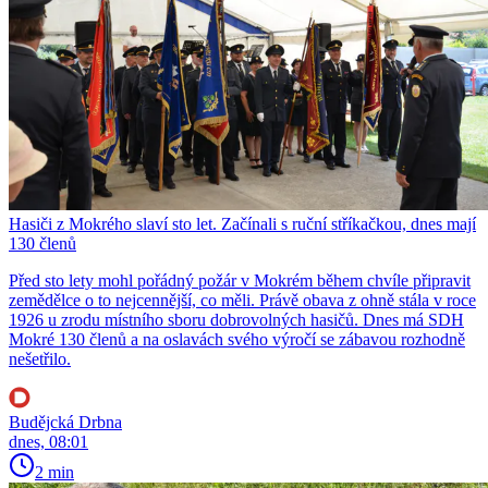
Hasiči z Mokrého slaví sto let. Začínali s ruční stříkačkou, dnes mají
130 členů
Před sto lety mohl pořádný požár v Mokrém během chvíle připravit
zemědělce o to nejcennější, co měli. Právě obava z ohně stála v roce
1926 u zrodu místního sboru dobrovolných hasičů. Dnes má SDH
Mokré 130 členů a na oslavách svého výročí se zábavou rozhodně
nešetřilo.
Budějcká Drbna
dnes, 08:01
2 min