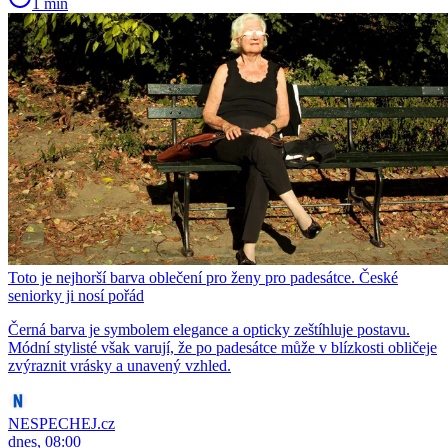
1 min
Toto je nejhorší barva oblečení pro ženy pro padesátce. České
seniorky ji nosí pořád
Černá barva je symbolem elegance a opticky zeštíhluje postavu.
Módní stylisté však varují, že po padesátce může v blízkosti obličeje
zvýraznit vrásky a unavený vzhled.
NESPECHEJ.cz
dnes, 08:00