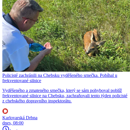
Policisté zachránili na Chebsku vyděšeného srnečka. Pobíhal u
frekventované silnice
Vyděšeného a zmateného srnečka, který se sám pohyboval poblíž
frekventované silnice na Chebsku, zachraňovali tento týden policisté
z chebského dopravního inspektorátu.
Karlovarská Drbna
dnes, 08:00