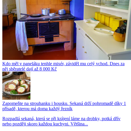
Kdo měl v paneláku tenhle mixér, záviděl mu celý vchod. Dnes za
něj sběratelé dají až 8 000 Kč
Zapomeňte na strouhanku i housku. Sekaná drží pohromadě díky 1
přísadě, kterou má doma každý řezník
Rozpadlá sekaná, která se při krájení láme na drobky, potká dřív
nebo později skoro každou kuchyni. Většina...