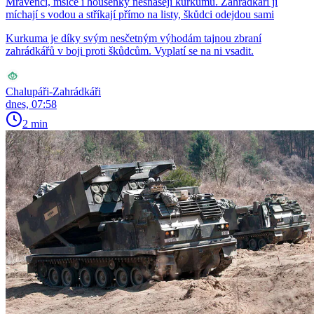
Mravenci, mšice i housenky nesnášejí kurkumu. Zahrádkáři ji
míchají s vodou a stříkají přímo na listy, škůdci odejdou sami
Kurkuma je díky svým nesčetným výhodám tajnou zbraní
zahrádkářů v boji proti škůdcům. Vyplatí se na ni vsadit.
Chalupáři-Zahrádkáři
dnes, 07:58
2 min