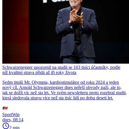
Schwarzenegger upozornil na studii se 103 tisíci účastníky, podle
níž kvalitní strava přidá až tři roky života
Sedm titulů Mr. Olympia, kardiostimulátor od roku 2024 a jeden
nový cíl. Arnold Schwarzenegger dnes neřeší obvody paží, ale to,
jak se dožít víc než sta let. Ve svém newsletteru proto rozebral studii,
která sledovala stravu více než sta tisíc lidí po dobu deseti let.
SportWin
dnes, 08:14
2 min