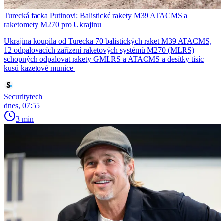
Turecká facka Putinovi: Balistické rakety M39 ATACMS a
raketomety M270 pro Ukrajinu
Ukrajina koupila od Turecka 70 balistických raket M39 ATACMS,
12 odpalovacích zařízení raketových systémů M270 (MLRS)
schopných odpalovat rakety GMLRS a ATACMS a desítky tisíc
kusů kazetové munice.
Securitytech
dnes, 07:55
3 min