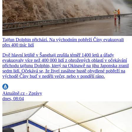
Tajfun Dolphin přichází. Na východním pobřeží Číny evakuovali
přes 400 tisíc lidí
Dvě hlavní letiště v Šanghaji zrušila téměř 1400 letů a úřady
evakuovaly více než 400 000 lidí z ohrožených oblastí v očekávání
příchodu tajfunu Dolphin, který na Okinawě na jihu Japonska zranil
sedm lidí. Očekává se, že živel zasáhne hustě obydlené pobřeží na
východě Číny buď v neděli večer, nebo v pondělí ráno.
Aktuálně.cz - Zprávy
dnes, 08:04