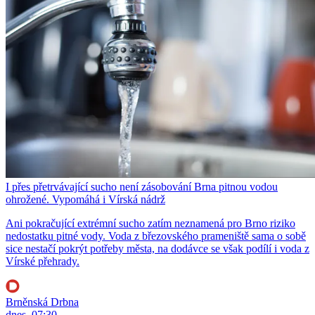
I přes přetrvávající sucho není zásobování Brna pitnou vodou
ohrožené. Vypomáhá i Vírská nádrž
Ani pokračující extrémní sucho zatím neznamená pro Brno riziko
nedostatku pitné vody. Voda z březovského prameniště sama o sobě
sice nestačí pokrýt potřeby města, na dodávce se však podílí i voda z
Vírské přehrady.
Brněnská Drbna
dnes, 07:30