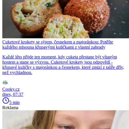
Cuketové krokety se sýrem, česnekem a majoránkou: Potěšte
každého mlsouna křupavými kuličkami z vlastní zahrady
Každé léto přijde ten moment, kdy cuketa přestane být vítaným
hostem a stane se výzvou. Cuketové krokety jsou odpovědí -
křupavé kuličky s majoránkou a česnekem, které zmizí z talíře dřív,
než vychladnou.
Cooky.cz
dnes, 07:37
5 min
Reklama