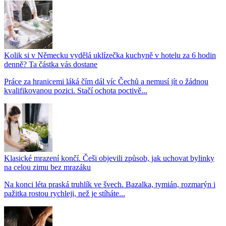
Kolik si v Německu vydělá uklízečka kuchyně v hotelu za 6 hodin
denně? Ta částka vás dostane
Práce za hranicemi láká čím dál víc Čechů a nemusí jít o žádnou
kvalifikovanou pozici. Stačí ochota poctivě...
Klasické mrazení končí. Češi objevili způsob, jak uchovat bylinky
na celou zimu bez mrazáku
Na konci léta praská truhlík ve švech. Bazalka, tymián, rozmarýn i
pažitka rostou rychleji, než je stíháte...