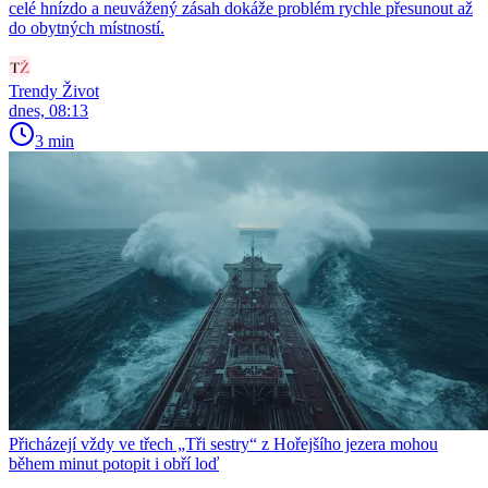
celé hnízdo a neuvážený zásah dokáže problém rychle přesunout až
do obytných místností.
Trendy Život
dnes, 08:13
3 min
Přicházejí vždy ve třech „Tři sestry“ z Hořejšího jezera mohou
během minut potopit i obří loď