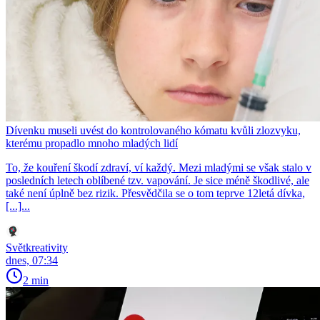
Dívenku museli uvést do kontrolovaného kómatu kvůli zlozvyku,
kterému propadlo mnoho mladých lidí
To, že kouření škodí zdraví, ví každý. Mezi mladými se však stalo v
posledních letech oblíbené tzv. vapování. Je sice méně škodlivé, ale
také není úplně bez rizik. Přesvědčila se o tom teprve 12letá dívka,
[...]...
Světkreativity
dnes, 07:34
2 min