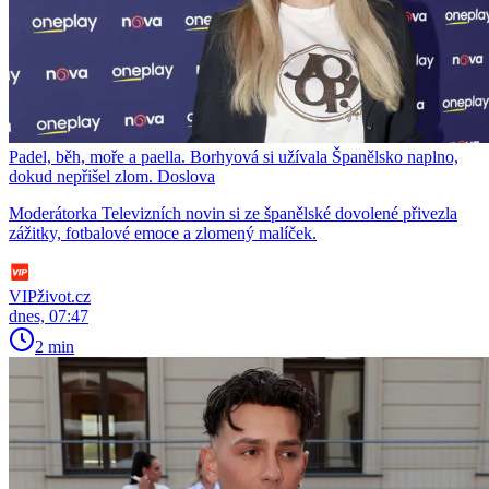
Padel, běh, moře a paella. Borhyová si užívala Španělsko naplno,
dokud nepřišel zlom. Doslova
Moderátorka Televizních novin si ze španělské dovolené přivezla
zážitky, fotbalové emoce a zlomený malíček.
VIPživot.cz
dnes, 07:47
2 min