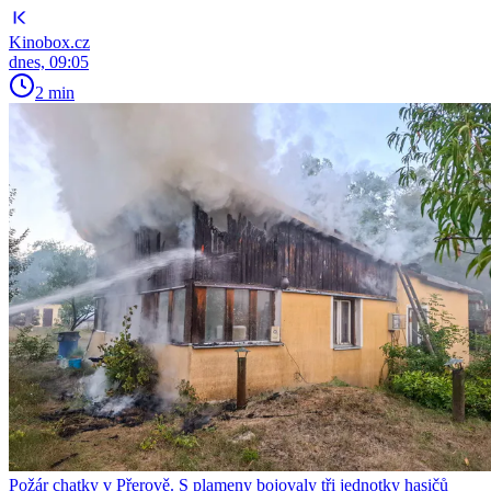
Kinobox.cz
dnes, 09:05
2 min
Požár chatky v Přerově. S plameny bojovaly tři jednotky hasičů