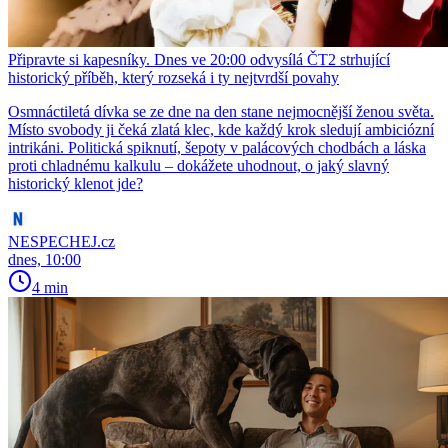
Připravte si kapesníky. Dnes ve 20:00 odvysílá ČT2 strhující
historický příběh, který rozseká i ty nejtvrdší povahy
Osmnáctiletá dívka se ze dne na den stane nejmocnější ženou světa.
Místo svobody ji čeká zlatá klec, kde každý krok sledují ambiciózní
intrikáni. Politická spiknutí, šepoty v palácových chodbách a láska
proti chladnému kalkulu – dokážete uhodnout, o jaký slavný
historický klenot jde?
NESPECHEJ.cz
dnes, 10:00
4 min