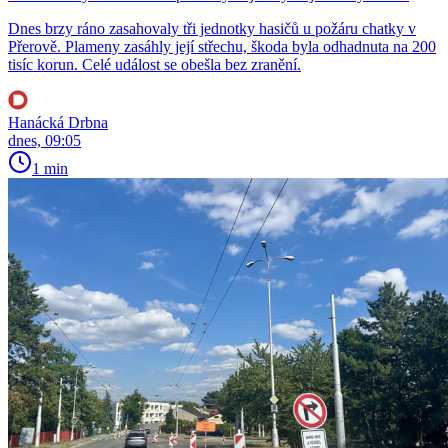
Dnes brzy ráno zasahovaly tři jednotky hasičů u požáru chatky v
Přerově. Plameny zasáhly její střechu, škoda byla odhadnuta na 200
tisíc korun. Celé událost se obešla bez zranění.
Hanácká Drbna
dnes, 09:05
1 min