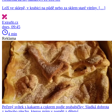
Leží ve sklepě, v krabici na půdě nebo za sklem staré vitríny. […]
Extrafit.cz
dnes, 09:45
4 min
Reklama
Pečený svítek s kakaem a cukrem podle prababičky: Sladká dobrota
z jednoho plechu, kterou mám v paměti z dětství