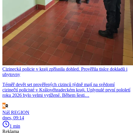
Cizinecká policie v kraji zpřísnila dohled. Prověřila tisíce dokladů i
ubytovny
Téměř devět set prověřených cizinců týdně mají na svědomí
cizinečtí policisté v Královéhradeckém kraji. Uplynulé první pololetí
roku 2026 bylo velmi vytížené. Během šesti…
Náš REGION
dnes, 09:14
1 min
Reklama