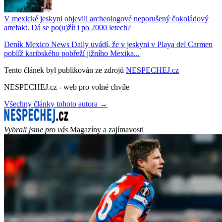
V mexické jeskyni objevili archeologové neporušený čokoládový
artefakt. Dá se po(u)žít i po 2000 letech?
Deník Mexico News Daily uvádí, že v jeskyni v Playa del Carmen
poblíž karibského pobřeží jižního Mexika...
Tento článek byl publikován ze zdrojů
NESPECHEJ.cz
NESPECHEJ.cz - web pro volné chvíle
Všechny články tohoto autora →
Vybrali jsme pro vás
Magazíny a zajímavosti