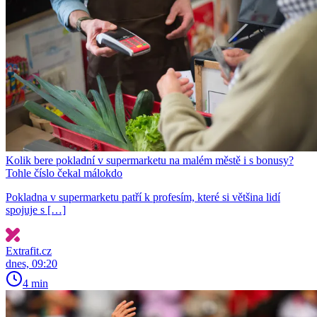
Kolik bere pokladní v supermarketu na malém městě i s bonusy?
Tohle číslo čekal málokdo
Pokladna v supermarketu patří k profesím, které si většina lidí
spojuje s […]
Extrafit.cz
dnes, 09:20
4 min