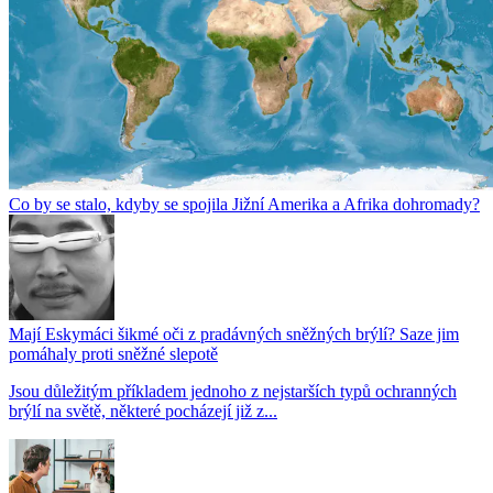
Co by se stalo, kdyby se spojila Jižní Amerika a Afrika dohromady?
Mají Eskymáci šikmé oči z pradávných sněžných brýlí? Saze jim
pomáhaly proti sněžné slepotě
Jsou důležitým příkladem jednoho z nejstarších typů ochranných
brýlí na světě, některé pocházejí již z...