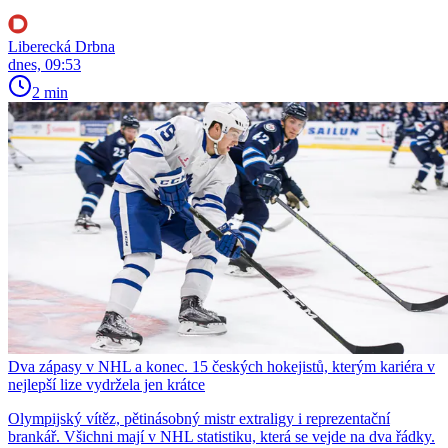
Liberecká Drbna
dnes, 09:53
2 min
Dva zápasy v NHL a konec. 15 českých hokejistů, kterým kariéra v
nejlepší lize vydržela jen krátce
Olympijský vítěz, pětinásobný mistr extraligy i reprezentační
brankář. Všichni mají v NHL statistiku, která se vejde na dva řádky.