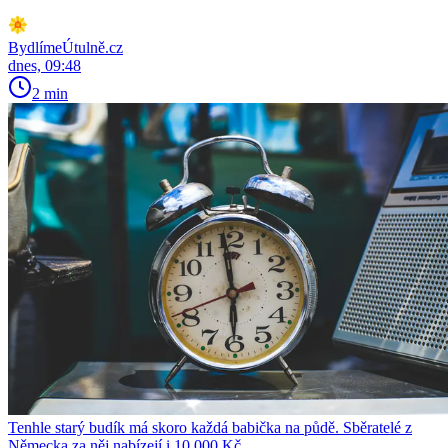
BydlímeÚtulně.cz
dnes, 09:48
2 min
Tenhle starý budík má skoro každá babička na půdě. Sběratelé z
Německa za něj nabízejí i 10 000 Kč