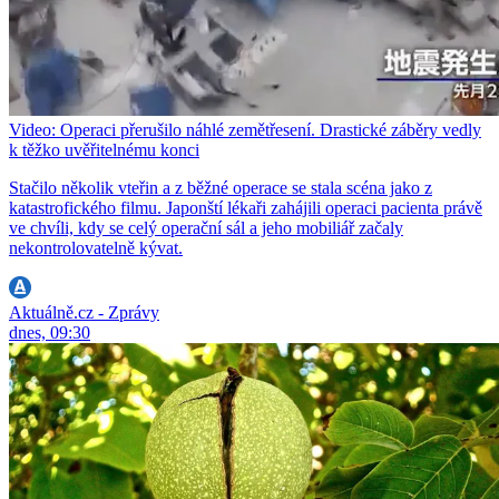
Video: Operaci přerušilo náhlé zemětřesení. Drastické záběry vedly
k těžko uvěřitelnému konci
Stačilo několik vteřin a z běžné operace se stala scéna jako z
katastrofického filmu. Japonští lékaři zahájili operaci pacienta právě
ve chvíli, kdy se celý operační sál a jeho mobiliář začaly
nekontrolovatelně kývat.
Aktuálně.cz - Zprávy
dnes, 09:30