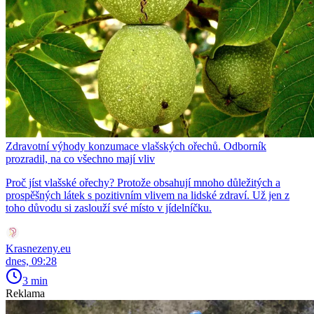
Zdravotní výhody konzumace vlašských ořechů. Odborník
prozradil, na co všechno mají vliv
Proč jíst vlašské ořechy? Protože obsahují mnoho důležitých a
prospěšných látek s pozitivním vlivem na lidské zdraví. Už jen z
toho důvodu si zaslouží své místo v jídelníčku.
Krasnezeny.eu
dnes, 09:28
3 min
Reklama