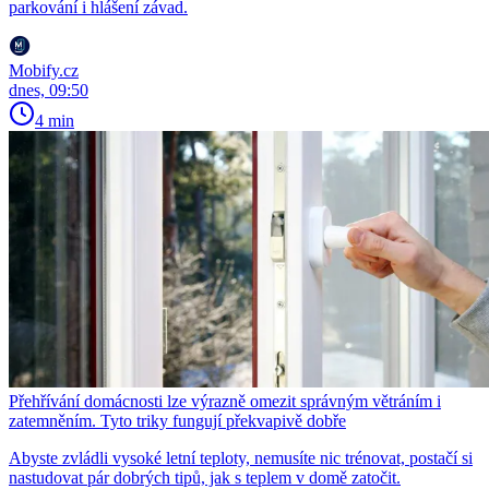
parkování i hlášení závad.
Mobify.cz
dnes, 09:50
4 min
Přehřívání domácnosti lze výrazně omezit správným větráním i
zatemněním. Tyto triky fungují překvapivě dobře
Abyste zvládli vysoké letní teploty, nemusíte nic trénovat, postačí si
nastudovat pár dobrých tipů, jak s teplem v domě zatočit.