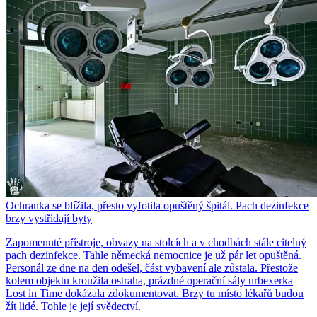
Ochranka se blížila, přesto vyfotila opuštěný špitál. Pach dezinfekce
brzy vystřídají byty
Zapomenuté přístroje, obvazy na stolcích a v chodbách stále citelný
pach dezinfekce. Tahle německá nemocnice je už pár let opuštěná.
Personál ze dne na den odešel, část vybavení ale zůstala. Přestože
kolem objektu kroužila ostraha, prázdné operační sály urbexerka
Lost in Time dokázala zdokumentovat. Brzy tu místo lékařů budou
žít lidé. Tohle je její svědectví.