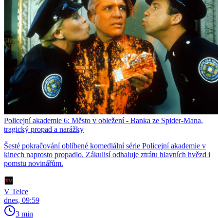
Policejní akademie 6: Město v obležení - Banka ze Spider-Mana,
tragický propad a narážky
Šesté pokračování oblíbené komediální série Policejní akademie v
kinech naprosto propadlo. Zákulisí odhaluje ztrátu hlavních hvězd i
pomstu novinářům.
V Telce
dnes, 09:59
3 min