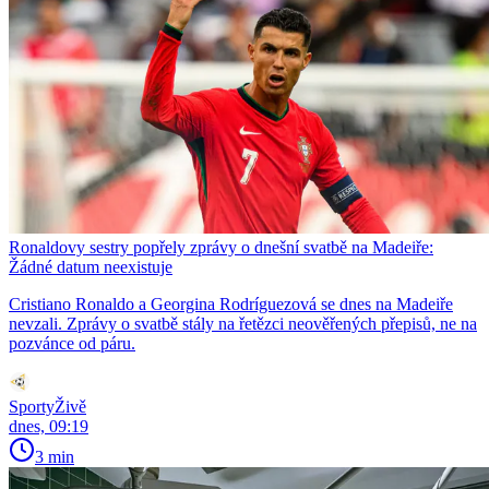
Ronaldovy sestry popřely zprávy o dnešní svatbě na Madeiře:
Žádné datum neexistuje
Cristiano Ronaldo a Georgina Rodríguezová se dnes na Madeiře
nevzali. Zprávy o svatbě stály na řetězci neověřených přepisů, ne na
pozvánce od páru.
SportyŽivě
dnes, 09:19
3 min