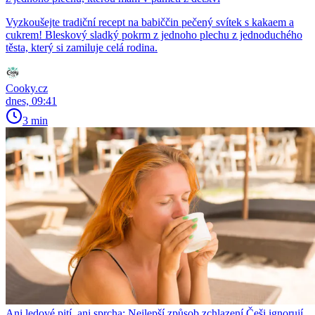
Vyzkoušejte tradiční recept na babiččin pečený svítek s kakaem a
cukrem! Bleskový sladký pokrm z jednoho plechu z jednoduchého
těsta, který si zamiluje celá rodina.
Cooky.cz
dnes, 09:41
3 min
Ani ledové pití, ani sprcha: Nejlepší způsob zchlazení Češi ignorují,