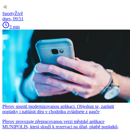
SportyŽivě
dnes, 09:51
3 min
Přerov spustil modernizovanou aplikaci. Objednat se, zaplatit
poplatky i nahlásit díru v chodníku zvládnete z gauče
Přerov provozuje přepracovanou verzi městské aplikace
MUNIPOLIS, která slouží k rezervaci na úřad, platbě poplatků,