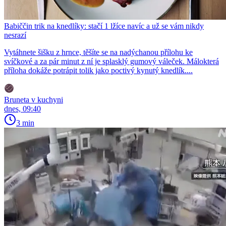
Babiččin trik na knedlíky: stačí 1 lžíce navíc a už se vám nikdy
nesrazí
Vytáhnete šišku z hrnce, těšíte se na nadýchanou přílohu ke
svíčkové a za pár minut z ní je splasklý gumový váleček. Málokterá
příloha dokáže potrápit tolik jako poctivý kynutý knedlík....
Bruneta v kuchyni
dnes, 09:40
3 min