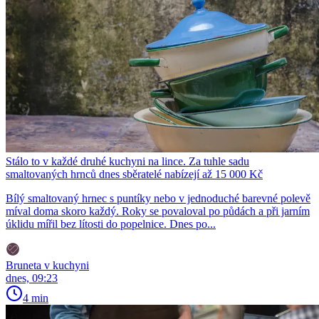
Stálo to v každé druhé kuchyni na lince. Za tuhle sadu
smaltovaných hrnců dnes sběratelé nabízejí až 15 000 Kč
Bílý smaltovaný hrnec s puntíky nebo v jednoduché barevné polevě
míval doma skoro každý. Roky se povaloval po půdách a při jarním
úklidu mířil bez lítosti do popelnice. Dnes po...
Bruneta v kuchyni
dnes, 09:23
4 min