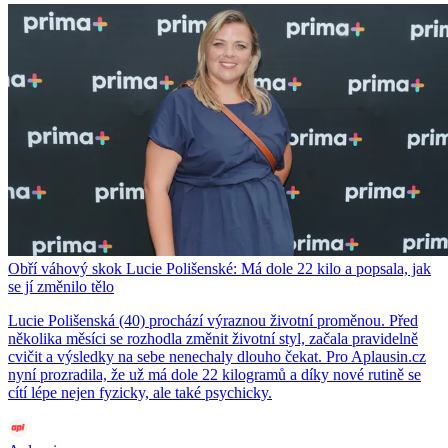
Obří váhový skok Lucie Polišenské: Má dole 22 kilo a popsala, jak
se jí změnilo tělo
Lucie Polišenská (40) prochází výraznou životní proměnou. Před
několika měsíci se rozhodla změnit životní styl, začala pravidelně
cvičit a výsledky na sebe nenechaly dlouho čekat. Pro Aplausin.cz
nyní prozradila, že už má dole 22 kilogramů a díky nové rutině se
cítí lépe nejen fyzicky, ale také psychicky.