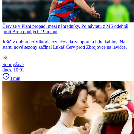
Červ se v Plzni propadl mezi náhradníky. Po návratu z MS odehrál
proti Brnu pouhých 19 minut
Ještě v dubnu ho Viktoria označovala za oporu a lídra kabiny. Na
startu nové sezony začínal Lukáš Červ proti Zbrojovce na lavičce.
SportyŽivě
dnes, 10:01
3 min