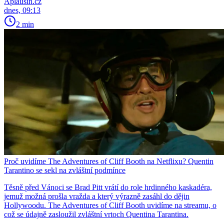
Aplausin.cz
dnes, 09:13
2 min
Proč uvidíme The Adventures of Cliff Booth na Netflixu? Quentin
Tarantino se sekl na zvláštní podmínce
Těsně před Vánoci se Brad Pitt vrátí do role hrdinného kaskadéra,
jemuž možná prošla vražda a který výrazně zasáhl do dějin
Hollywoodu. The Adventures of Cliff Booth uvidíme na streamu, o
což se údajně zasloužil zvláštní vrtoch Quentina Tarantina.