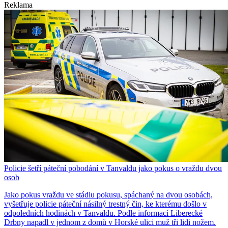
Reklama
Policie šetří páteční pobodání v Tanvaldu jako pokus o vraždu dvou
osob
Jako pokus vraždu ve stádiu pokusu, spáchaný na dvou osobách,
vyšetřuje policie páteční násilný trestný čin, ke kterému došlo v
odpoledních hodinách v Tanvaldu. Podle informací Liberecké
Drbny napadl v jednom z domů v Horské ulici muž tři lidi nožem.