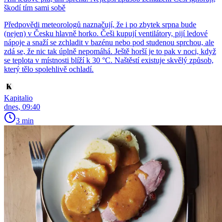
škodí tím sami sobě
Předpovědi meteorologů naznačují, že i po zbytek srpna bude
(nejen) v Česku hlavně horko. Češi kupují ventilátory, pijí ledové
nápoje a snaží se zchladit v bazénu nebo pod studenou sprchou, ale
zdá se, že nic tak úplně nepomáhá. Ještě horší je to pak v noci, když
se teplota v místnosti blíží k 30 °C. Naštěstí existuje skvělý způsob,
který tělo spolehlivě ochladí.
Kapitalio
dnes, 09:40
3 min