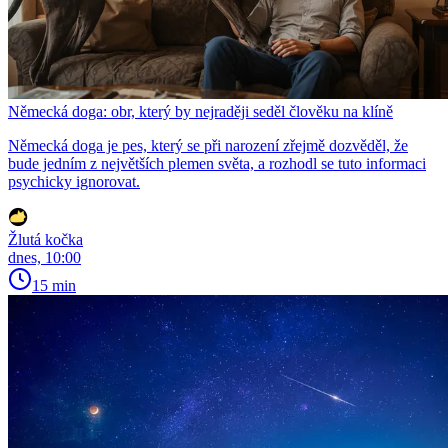
Německá doga: obr, který by nejraději seděl člověku na klíně
Německá doga je pes, který se při narození zřejmě dozvěděl, že
bude jedním z největších plemen světa, a rozhodl se tuto informaci
psychicky ignorovat.
Žlutá kočka
dnes, 10:00
15 min