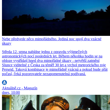
Nebe předvede něco mimořádného. Jediná noc spojí dva vzácné
úkazy
Středa 12. srpna nabídne jednu z opravdu výjimečných
astronomických nocí posledních let. Během několika hodin se na
obloze vystřídají hned dva mimořádné úkazy - největší zatmění
Slunce viditelné z Česka za téměř 30 let a vrchol meteorického roje
Perseid. Taková kombinace je mimořádně vzácná a pokud bude přát
počasí, čeká pozorovatele nezapomenutelná podívaná.
Aktuálně.cz - Magazín
dnes, 10:00