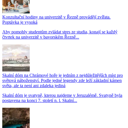
Konzultační hodiny na univerzitě v Řezně provádějí zvířata.
Poptávka je vysoká
Aby pomohly studentům zvládat stres ze studia, konají se každý
čtvrtek na univerzitě v bavorském Řezně...
Skalní dóm na Chrámové hoře je jedním z nejdůležitějších míst pro
světová náboženství. Podle jedné legendy zde leží základní kámen
světa, ale ta není ani zdaleka jediná
Skalní dóm je svatyně, kterou najdeme v Jeruzalémě. Svatyně byla
postavena na konci 7. století n. l. Skalní...