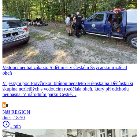
Vedoucí nedbal zákazu. S dětmi si v Českém Švýcarsku rozdělal
oheň
V jeskyni pod Pravčickou bránou nedaleko Hřenska na Děčínsku si
skupina nezletilých s vedoucím rozdělala oheň, který při odchodu
neuhasila. V národním parku České…
Náš REGION
dnes, 18:50
1 min