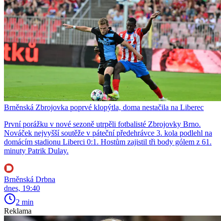
Brněnská Zbrojovka poprvé klopýtla, doma nestačila na Liberec
První porážku v nové sezoně utrpěli fotbalisté Zbrojovky Brno.
Nováček nejvyšší soutěže v páteční předehrávce 3. kola podlehl na
domácím stadionu Liberci 0:1. Hostům zajistil tři body gólem z 61.
minuty Patrik Dulay.
Brněnská Drbna
dnes, 19:40
2 min
Reklama