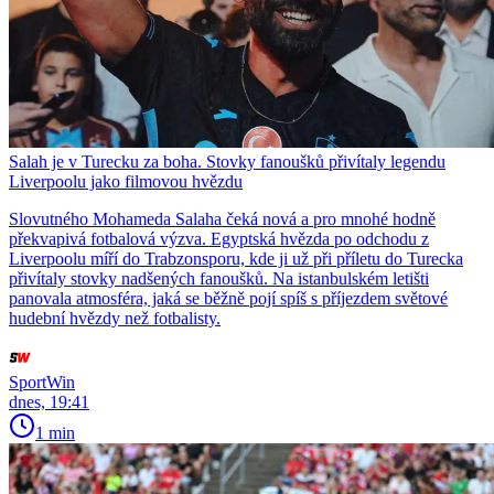
Salah je v Turecku za boha. Stovky fanoušků přivítaly legendu
Liverpoolu jako filmovou hvězdu
Slovutného Mohameda Salaha čeká nová a pro mnohé hodně
překvapivá fotbalová výzva. Egyptská hvězda po odchodu z
Liverpoolu míří do Trabzonsporu, kde ji už při příletu do Turecka
přivítaly stovky nadšených fanoušků. Na istanbulském letišti
panovala atmosféra, jaká se běžně pojí spíš s příjezdem světové
hudební hvězdy než fotbalisty.
SportWin
dnes, 19:41
1 min