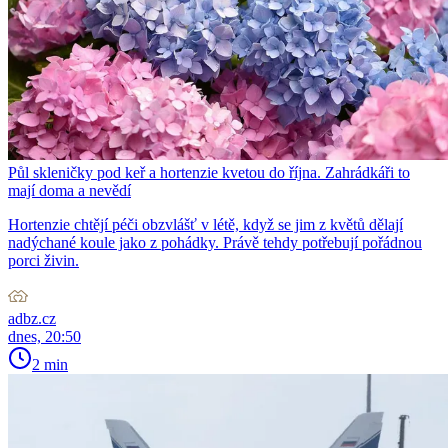
Půl skleničky pod keř a hortenzie kvetou do října. Zahrádkáři to
mají doma a nevědí
Hortenzie chtějí péči obzvlášť v létě, když se jim z květů dělají
nadýchané koule jako z pohádky. Právě tehdy potřebují pořádnou
porci živin.
adbz.cz
dnes, 20:50
2 min