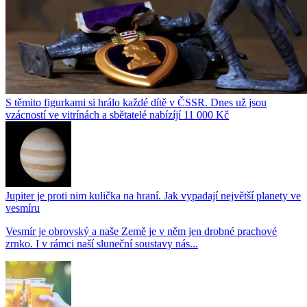
S těmito figurkami si hrálo každé dítě v ČSSR. Dnes už jsou
vzácností ve vitrínách a sbětatelé nabízíjí 11 000 Kč
Jupiter je proti nim kulička na hraní. Jak vypadají největší planety ve
vesmíru
Vesmír je obrovský a naše Země je v něm jen drobné prachové
zrnko. I v rámci naší sluneční soustavy nás...