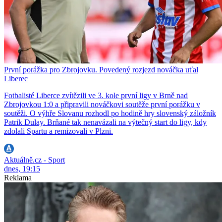
První porážka pro Zbrojovku. Povedený rozjezd nováčka uťal
Liberec
Fotbalisté Liberce zvítězili ve 3. kole první ligy v Brně nad
Zbrojovkou 1:0 a připravili nováčkovi soutěže první porážku v
soutěži. O výhře Slovanu rozhodl po hodině hry slovenský záložník
Patrik Dulay. Brňané tak nenavázali na výtečný start do ligy, kdy
zdolali Spartu a remizovali v Plzni.
Aktuálně.cz - Sport
dnes, 19:15
Reklama