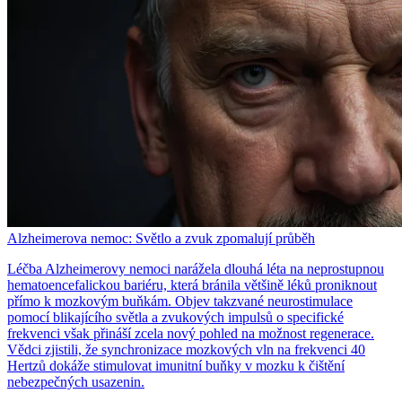
Alzheimerova nemoc: Světlo a zvuk zpomalují průběh
Léčba Alzheimerovy nemoci narážela dlouhá léta na neprostupnou
hematoencefalickou bariéru, která bránila většině léků proniknout
přímo k mozkovým buňkám. Objev takzvané neurostimulace
pomocí blikajícího světla a zvukových impulsů o specifické
frekvenci však přináší zcela nový pohled na možnost regenerace.
Vědci zjistili, že synchronizace mozkových vln na frekvenci 40
Hertzů dokáže stimulovat imunitní buňky v mozku k čištění
nebezpečných usazenin.