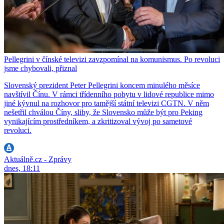
Pellegrini v čínské televizi zavzpomínal na komunismus. Po revoluci
jsme chybovali, přiznal
Slovenský prezident Peter Pellegrini koncem minulého měsíce
navštívil Čínu. V rámci třídenního pobytu v lidové republice mimo
jiné kývnul na rozhovor pro tamější státní televizi CGTN. V něm
nešetřil chválou Číny, sliby, že Slovensko může být pro Peking
vynikajícím prostředníkem, a zkritizoval vývoj po sametové
revoluci.
Aktuálně.cz - Zprávy
dnes, 18:11