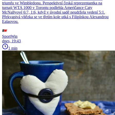
triumfu ve Wimbledonu. Perspektivní česká reprezentantka na
turnaji WTA 1000 v Torontu podlehla Američance Caty
McNallyové 6:7, 1:6, když v úvodní sadě neudržela vedení 5:1.
Překvapivá vítězka se ve třetím kole utká s Filipínkou Alexandrou
Ealaovou.
SportWin
dnes, 19:43
1 min