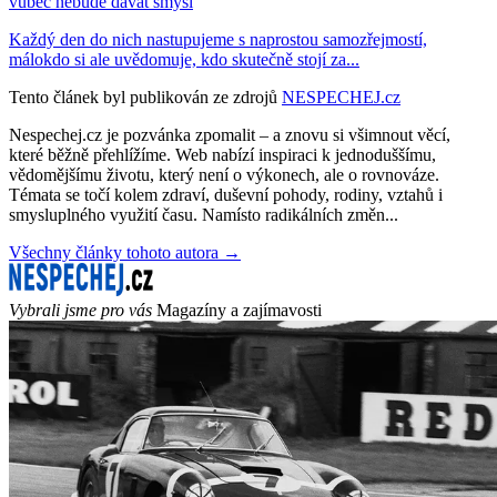
vůbec nebude dávat smysl
Každý den do nich nastupujeme s naprostou samozřejmostí,
málokdo si ale uvědomuje, kdo skutečně stojí za...
Tento článek byl publikován ze zdrojů
NESPECHEJ.cz
Nespechej.cz je pozvánka zpomalit – a znovu si všimnout věcí,
které běžně přehlížíme. Web nabízí inspiraci k jednoduššímu,
vědomějšímu životu, který není o výkonech, ale o rovnováze.
Témata se točí kolem zdraví, duševní pohody, rodiny, vztahů i
smysluplného využití času. Namísto radikálních změn...
Všechny články tohoto autora →
Vybrali jsme pro vás
Magazíny a zajímavosti