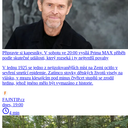
Připravte si kapesníky. V sobotu ve 20:00 vysílá Prima MAX příběh
podle skutečné události, který rozseká i ty nejtvrdší povahy
V lednu 1925 se jedno z nejizolovanějších míst na Zemi ocitlo v
sevření smrtící epidemie. Zatímco stovky dětských životů visely na
vlásku, v mrazu klesajícím pod minus čtyřicet stupňů se zrodil
hrdina, jehož jméno mělo být vymazáno z historie.
FAJNTIP.cz
dnes, 19:00
4 min