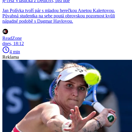
je celá Vlastička z Dědictví, píší lidé
Jan Polívka tvoří pár s mladou herečkou Anetou Kalertovou.
Půvabná studentka na sebe poutá obrovskou pozornost kvůli
nápadné podobě s Dagmar Havlovou.
ReadZone
dnes, 18:12
4 min
Reklama