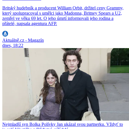
Britský hudebník a producent William Orbit, držitel ceny Grammy,
který spolupracoval s umělci jako Madonna, Britney Spears a U2,
zemřel ve věku 69 let. O jeho úmrtí informovali jeho rodina a
přátelé, napsala agentura AFP.
Aktuálně.cz - Magazín
dnes, 18:22
Nejmladší syn Bolka Polívky Jan ukázal svou partnerku. Vždyť to