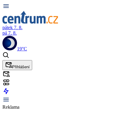
pátek 7. 8.
pá 7. 8.
19°C
Přihlášení
Reklama