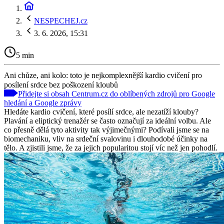
NESPECHEJ.cz
3. 6. 2026, 15:31
5 min
Ani chůze, ani kolo: toto je nejkomplexnější kardio cvičení pro
posílení srdce bez poškození kloubů
Přidejte si obsah Centrum.cz do oblíbených zdrojů pro Google
hledání a Google zprávy
Hledáte kardio cvičení, které posílí srdce, ale nezatíží klouby?
Plavání a eliptický trenažér se často označují za ideální volbu. Ale
co přesně dělá tyto aktivity tak výjimečnými? Podívali jsme se na
biomechaniku, vliv na srdeční svalovinu i dlouhodobé účinky na
tělo. A zjistili jsme, že za jejich popularitou stojí víc než jen pohodlí.