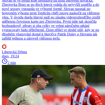
Slovan se ve třetím kole představil na hřišti ligového nováčka.
Zbrojovka Brno se po třech letech vrátila do nejvyšší soutěže a do
nové sezony vstoupila ve výborné formě. Slovan naopak po
bojovném výkonu proti Teplicím chtěl znovu naskočit na vítěznou
vlnu. V úvodu duelu hlavní sudí po zásahu videorozhodčího zrušil
udělenou červenou kartu pro Zbrojovku. První půle tak skončila
bezbrankově, přesto si oba celky ve velmi náročném utkání
vypracovaly řadu příležitostí. Zlom přišel ve druhé půli, kdy se po
dlouhém vhazování dostal k hlavičce Patrik Dulay a Slovanu tak
zařídil jedinou a zároveň vítěznou trefu.
Liberecká Drbna
dnes, 19:24
2 min