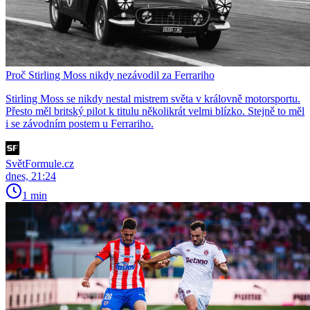
Proč Stirling Moss nikdy nezávodil za Ferrariho
Stirling Moss se nikdy nestal mistrem světa v královně motorsportu.
Přesto měl britský pilot k titulu několikrát velmi blízko. Stejně to měl
i se závodním postem u Ferrariho.
SvětFormule.cz
dnes, 21:24
1 min