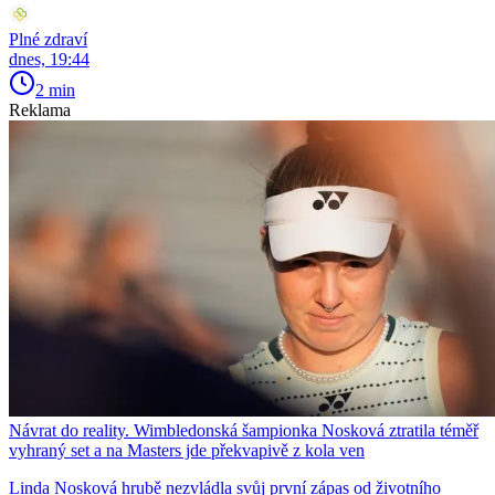
Plné zdraví
dnes, 19:44
2 min
Reklama
Návrat do reality. Wimbledonská šampionka Nosková ztratila téměř
vyhraný set a na Masters jde překvapivě z kola ven
Linda Nosková hrubě nezvládla svůj první zápas od životního