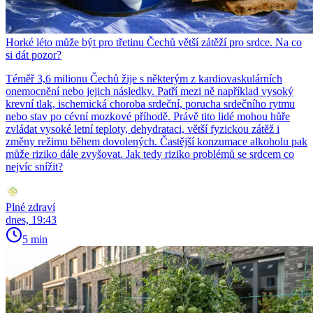
Horké léto může být pro třetinu Čechů větší zátěží pro srdce. Na co
si dát pozor?
Téměř 3,6 milionu Čechů žije s některým z kardiovaskulárních
onemocnění nebo jejich následky. Patří mezi ně například vysoký
krevní tlak, ischemická choroba srdeční, porucha srdečního rytmu
nebo stav po cévní mozkové příhodě. Právě tito lidé mohou hůře
zvládat vysoké letní teploty, dehydrataci, větší fyzickou zátěž i
změny režimu během dovolených. Častější konzumace alkoholu pak
může riziko dále zvyšovat. Jak tedy riziko problémů se srdcem co
nejvíc snížit?
Plné zdraví
dnes, 19:43
5 min