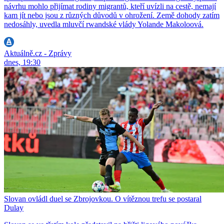
návrhu mohlo přijímat rodiny migrantů, kteří uvízli na cestě, nemají
kam jít nebo jsou z různých důvodů v ohrožení. Země dohody zatím
nedosáhly, uvedla mluvčí rwandské vlády Yolande Makoloová.
Aktuálně.cz - Zprávy
dnes, 19:30
Slovan ovládl duel se Zbrojovkou. O vítěznou trefu se postaral
Dulay