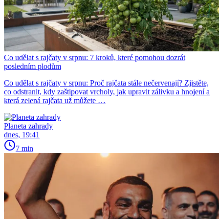
Co udělat s rajčaty v srpnu: 7 kroků, které pomohou dozrát
posledním plodům
Co udělat s rajčaty v srpnu: Proč rajčata stále nečervenají? Zjistěte,
co odstranit, kdy zaštipovat vrcholy, jak upravit zálivku a hnojení a
která zelená rajčata už můžete …
Planeta zahrady
dnes, 19:41
7 min