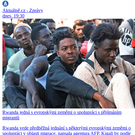
Aktuálně.cz - Zprávy
dnes, 19:30
Rwanda jedná s evropskými zeměmi o spolupráci s přijímáním
migrantů
Rwanda vede předběžná jednání s některými evropskými zeměmi o
spolupráci v oblasti migrace, napsala agentura AFP. Kigali by podle