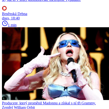
Brněnská Drbna
dnes, 18:40
1 min
Producent, který proměnil Madonnu a získal s ní tři Grammy.
Zemřel William Orbit