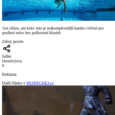
Ani chůze, ani kolo: toto je nejkomplexnější kardio cvičení pro
posílení srdce bez poškození kloubů
Zdroj
:
pexels
Sdílet
Denní
výzva
0
Reklama
Další články z
NESPECHEJ.cz