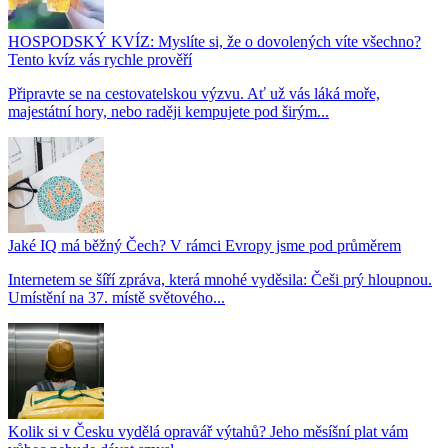
HOSPODSKÝ KVÍZ: Myslíte si, že o dovolených víte všechno?
Tento kvíz vás rychle prověří
Připravte se na cestovatelskou výzvu. Ať už vás láká moře,
majestátní hory, nebo raději kempujete pod širým...
Jaké IQ má běžný Čech? V rámci Evropy jsme pod průměrem
Internetem se šíří zpráva, která mnohé vyděsila: Češi prý hloupnou.
Umístění na 37. místě světového...
Kolik si v Česku vydělá opravář výtahů? Jeho měsíšní plat vám