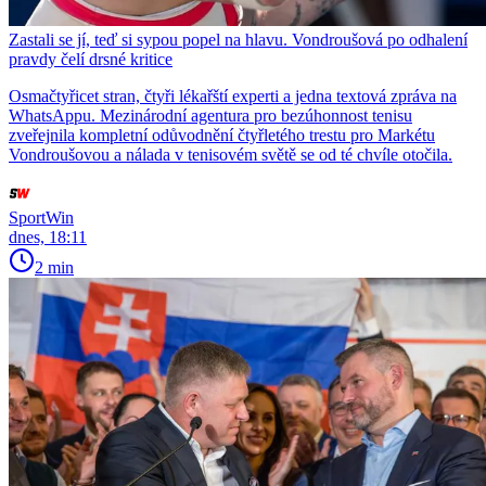
Zastali se jí, teď si sypou popel na hlavu. Vondroušová po odhalení
pravdy čelí drsné kritice
Osmačtyřicet stran, čtyři lékařští experti a jedna textová zpráva na
WhatsAppu. Mezinárodní agentura pro bezúhonnost tenisu
zveřejnila kompletní odůvodnění čtyřletého trestu pro Markétu
Vondroušovou a nálada v tenisovém světě se od té chvíle otočila.
SportWin
dnes, 18:11
2 min