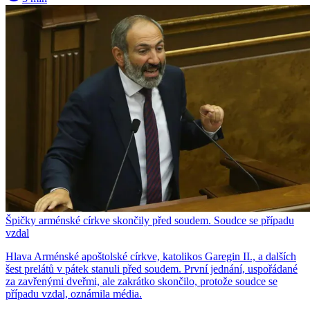
Špičky arménské církve skončily před soudem. Soudce se případu
vzdal
Hlava Arménské apoštolské církve, katolikos Garegin II., a dalších
šest prelátů v pátek stanuli před soudem. První jednání, uspořádané
za zavřenými dveřmi, ale zakrátko skončilo, protože soudce se
případu vzdal, oznámila média.