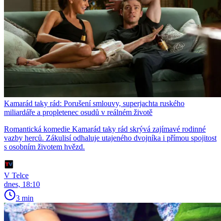
Kamarád taky rád: Porušení smlouvy, superjachta ruského
miliardáře a propletenec osudů v reálném životě
Romantická komedie Kamarád taky rád skrývá zajímavé rodinné
vazby herců. Zákulisí odhaluje utajeného dvojníka i přímou spojitost
s osobním životem hvězd.
V Telce
dnes, 18:10
3 min