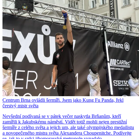
Centrum Brna ovládli šermíři. Jsem jako Kung Fu Panda, řekl
čerstvý mistr světa
Nevšední podívaná se v pátek večer naskytla Brňanům, kteří
zamířili k Jakubskému náměstí. Vidět totiž mohli nejen prestižní
šermíře z celého světa a jejich um, ale také olympijského medailistu
a novopečeného mistra světa Alexandera Choupenitche. Podívejte
se, jak to v srdci jihomoravské metropole vypadalo.