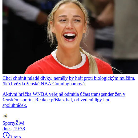
Chci chránit mladé dívky, neměly by hrát proti biologickým mužům,
říká hvězda ženské NBA Cunninghamová
Aktivní hráčka WNBA veřejně odmítla účast transgender žen v
ženském sportu. Reakce přišla z hal, od vedení ligy i od
spoluhráček.
SportyŽivě
dnes, 19:38
3 min