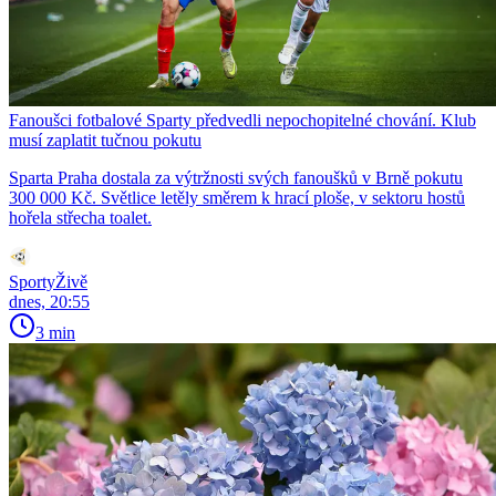
Fanoušci fotbalové Sparty předvedli nepochopitelné chování. Klub
musí zaplatit tučnou pokutu
Sparta Praha dostala za výtržnosti svých fanoušků v Brně pokutu
300 000 Kč. Světlice letěly směrem k hrací ploše, v sektoru hostů
hořela střecha toalet.
SportyŽivě
dnes, 20:55
3 min