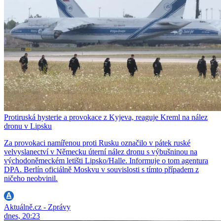
Protiruská hysterie a provokace z Kyjeva, reaguje Kreml na nález
dronu v Lipsku
Za provokaci namířenou proti Rusku označilo v pátek ruské
velvyslanectví v Německu úterní nález dronu s výbušninou na
východoněmeckém letišti Lipsko/Halle. Informuje o tom agentura
DPA. Berlín oficiálně Moskvu v souvislosti s tímto případem z
ničeho neobvinil.
Aktuálně.cz - Zprávy
dnes, 20:23