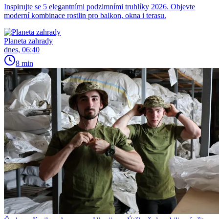
Inspirujte se 5 elegantními podzimními truhlíky 2026. Objevte
moderní kombinace rostlin pro balkon, okna i terasu.
Planeta zahrady
dnes, 06:40
8 min