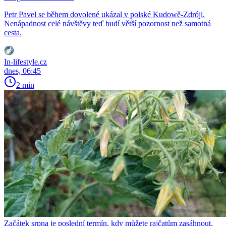
Petr Pavel se během dovolené ukázal v polské Kudowě-Zdróji.
Nenápadnost celé návštěvy teď budí větší pozornost než samotná
cesta.
In-lifestyle.cz
dnes, 06:45
2 min
Začátek srpna je poslední termín, kdy můžete rajčatům zasáhnout.