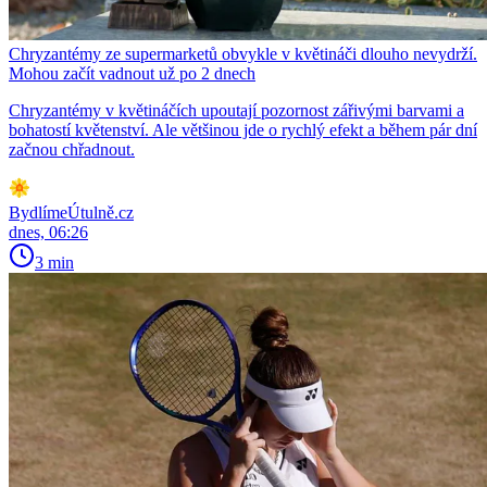
Chryzantémy ze supermarketů obvykle v květináči dlouho nevydrží.
Mohou začít vadnout už po 2 dnech
Chryzantémy v květináčích upoutají pozornost zářivými barvami a
bohatostí květenství. Ale většinou jde o rychlý efekt a během pár dní
začnou chřadnout.
BydlímeÚtulně.cz
dnes, 06:26
3 min