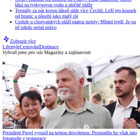
láká na tyrkysovou vodu a písčité pláže
Termály za pár korun lákají stále více Čechů: Leží jen kousek
od hranic a působí jako malý ráj
Cedule u chorvatských pláží matou turisty: Místní tvrdí, že na
ně nikdo nemá právo
Zobrazit více
Lifestyle
Cestování
Destinace
Vybrali jsme pro vás
Magazíny a zajímavosti
Prezident Pavel vyrazil na tajnou dovolenou: Prozradila ho však tato
fotografie z restaurace