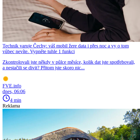
Technik varuje Čechy: váš mobil žere data i přes noc a vy o tom
vůbec nevíte. Vypněte tuhle 1 funkci
Zkontrolovali jste někdy v půlce měsíce, kolik dat jste spotřebovali,
a nestačili se divit? Přitom jste skoro nic...
FVE.info
dnes, 06:06
4 min
Reklama