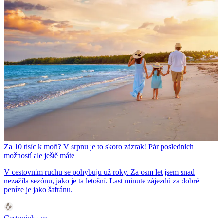
Za 10 tisíc k moři? V srpnu je to skoro zázrak! Pár posledních
možností ale ještě máte
V cestovním ruchu se pohybuju už roky. Za osm let jsem snad
nezažila sezónu, jako je ta letošní. Last minute zájezdů za dobré
peníze je jako šafránu.
Cestovinky.cz