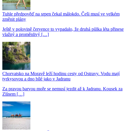
Tuhle předpověď na srpen čekal málokdo. Češi musí ve velkém
změnit plány
Ještě v polovině července to vypadalo, že druhá půlka léta přinese
vlažný a proměnlivý […]
Chorvatsko na Moravě leží hodinu cesty od Ostravy. Vodu mají
tyrkysovou a dno bílé jako v Jadranu
Za pravou barvou moře se nemusí jezdit až k Jadranu. Kousek za
Zlínem […]