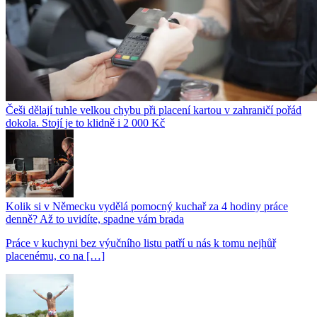
Češi dělají tuhle velkou chybu při placení kartou v zahraničí pořád
dokola. Stojí je to klidně i 2 000 Kč
Kolik si v Německu vydělá pomocný kuchař za 4 hodiny práce
denně? Až to uvidíte, spadne vám brada
Práce v kuchyni bez výučního listu patří u nás k tomu nejhůř
placenému, co na […]