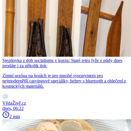
Sjezdovka z dob socialismu v kurzu: Staré retro lyže z půdy dnes
prodáte i za několik tisíc
Zimní sezóna na horách je pro mnohé synonymem pro
nejmodernější carvingové speciálky, helmy s bluetooth a oblečení z
kosmických materiálů.
VědaŽivě.cz
dnes, 06:22
2 min