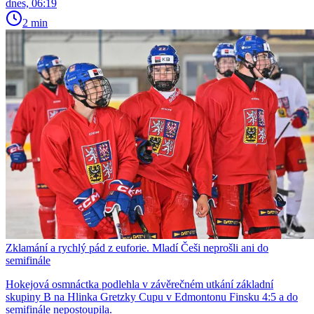
dnes, 06:19
2 min
Zklamání a rychlý pád z euforie. Mladí Češi neprošli ani do
semifinále
Hokejová osmnáctka podlehla v závěrečném utkání základní
skupiny B na Hlinka Gretzky Cupu v Edmontonu Finsku 4:5 a do
semifinále nepostoupila.