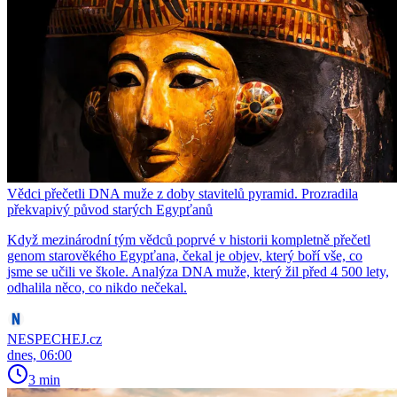
Vědci přečetli DNA muže z doby stavitelů pyramid. Prozradila
překvapivý původ starých Egypťanů
Když mezinárodní tým vědců poprvé v historii kompletně přečetl
genom starověkého Egypťana, čekal je objev, který boří vše, co
jsme se učili ve škole. Analýza DNA muže, který žil před 4 500 lety,
odhalila něco, co nikdo nečekal.
NESPECHEJ.cz
dnes, 06:00
3 min