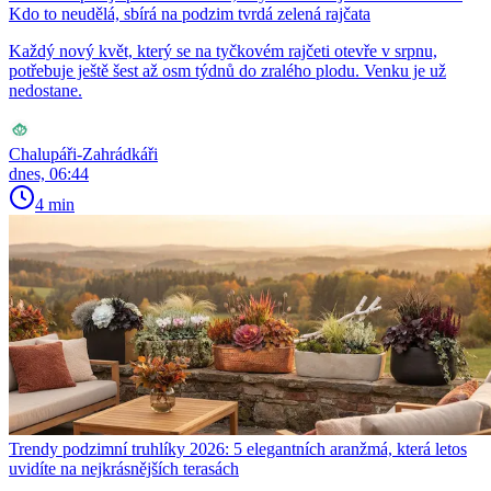
Kdo to neudělá, sbírá na podzim tvrdá zelená rajčata
Každý nový květ, který se na tyčkovém rajčeti otevře v srpnu,
potřebuje ještě šest až osm týdnů do zralého plodu. Venku je už
nedostane.
Chalupáři-Zahrádkáři
dnes, 06:44
4 min
Trendy podzimní truhlíky 2026: 5 elegantních aranžmá, která letos
uvidíte na nejkrásnějších terasách