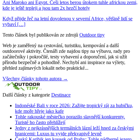
Ani Maroko ani Egypt. Češi letos berou útokem tuhle africkou zemi,
kde je ještě tepleji a jsou tam 2x hezčí hotely
Když přijde řeč na letní dovolenou v severní Africe, většině lidí se
vybaví […]
Tento článek byl publikován ze zdrojů
Outdoor tipy
Web je zaměřený na cestování, turistiku, kempování a další
outdoorové aktivity. Čtenáři zde najdou tipy na výbavu, rady pro
začátečníky i pokročilé, testy vybavení a doporučení, jak si užít
přírodu bezpečně a pohodlně. Nechybí ani inspirace na výlety,
přehled zajímavých lokalit nebo praktické...
Všechny články tohoto autora →
Další články z kategorie
Destinace
Indonéské Bali v roce 2026: Zažijte tropický ráj za hubičku,
kde moře hřeje jako kafe
Tohle rakouské městečko porazilo slavnější konkurenty.
Turisté ho často přehlížejí
Jedny z nejkrásnějších termálních lázní leží hned za českými
hranicemi: Luxus tu vyjde překvapivě levně
Český Karibik jen kousek od Prahy: Tohle nádherné jezero