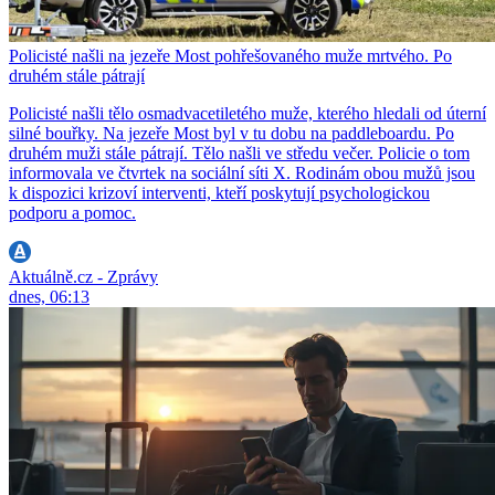
Policisté našli na jezeře Most pohřešovaného muže mrtvého. Po
druhém stále pátrají
Policisté našli tělo osmadvacetiletého muže, kterého hledali od úterní
silné bouřky. Na jezeře Most byl v tu dobu na paddleboardu. Po
druhém muži stále pátrají. Tělo našli ve středu večer. Policie o tom
informovala ve čtvrtek na sociální síti X. Rodinám obou mužů jsou
k dispozici krizoví interventi, kteří poskytují psychologickou
podporu a pomoc.
Aktuálně.cz - Zprávy
dnes, 06:13