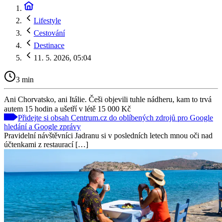
Lifestyle
Cestování
Destinace
11. 5. 2026, 05:04
3 min
Ani Chorvatsko, ani Itálie. Češi objevili tuhle nádheru, kam to trvá
autem 15 hodin a ušetří v létě 15 000 Kč
Přidejte si obsah Centrum.cz do oblíbených zdrojů pro Google
hledání a Google zprávy
Pravidelní návštěvníci Jadranu si v posledních letech mnou oči nad
účtenkami z restaurací […]