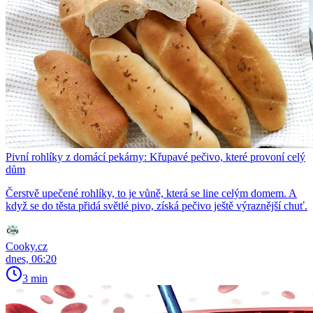
Pivní rohlíky z domácí pekárny: Křupavé pečivo, které provoní celý
dům
Čerstvě upečené rohlíky, to je vůně, která se line celým domem. A
když se do těsta přidá světlé pivo, získá pečivo ještě výraznější chuť.
Cooky.cz
dnes, 06:20
3 min