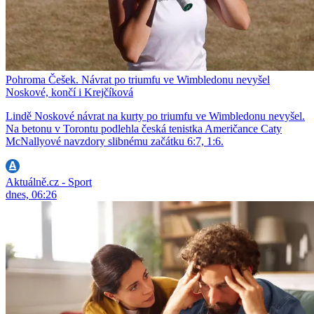
Pohroma Češek. Návrat po triumfu ve Wimbledonu nevyšel
Noskové, končí i Krejčíková
Lindě Noskové návrat na kurty po triumfu ve Wimbledonu nevyšel.
Na betonu v Torontu podlehla česká tenistka Američance Caty
McNallyové navzdory slibnému začátku 6:7, 1:6.
Aktuálně.cz - Sport
dnes, 06:26