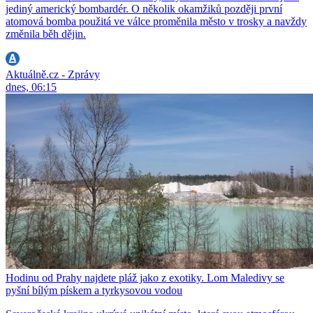
jediný americký bombardér. O několik okamžiků později první
atomová bomba použitá ve válce proměnila město v trosky a navždy
změnila běh dějin.
Aktuálně.cz - Zprávy
dnes, 06:15
Hodinu od Prahy najdete pláž jako z exotiky. Lom Maledivy se
pyšní bílým pískem a tyrkysovou vodou