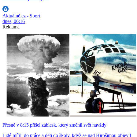
Aktuálně.cz - Sport
dnes, 06:16
Reklama
Přesně v 8:15 přišel záblesk, který změnil svět navždy
Lidé mířili do práce a děti do školy, když se nad Hirošimou objevil