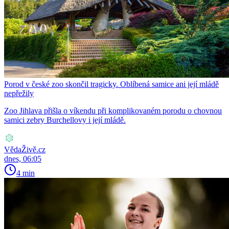
Porod v české zoo skončil tragicky. Oblíbená samice ani její mládě
nepřežily
Zoo Jihlava přišla o víkendu při komplikovaném porodu o chovnou
samici zebry Burchellovy i její mládě.
VědaŽivě.cz
dnes, 06:05
4 min