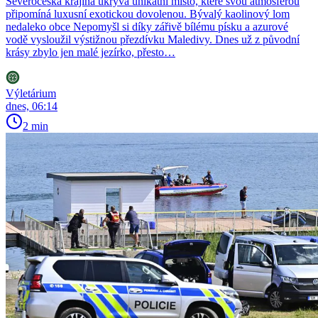
Severočeská krajina ukrývá unikátní místo, které svou atmosférou
připomíná luxusní exotickou dovolenou. Bývalý kaolinový lom
nedaleko obce Nepomyšl si díky zářivě bílému písku a azurové
vodě vysloužil výstižnou přezdívku Maledivy. Dnes už z původní
krásy zbylo jen malé jezírko, přesto…
Výletárium
dnes, 06:14
2 min