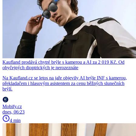
Kaufland prodává chytré brýle s kamerou a AI za 2 019 Kč. Od
obyčejných dioptrických je nerozeznáte
Na Kaufland.cz se letos na jaře objevily AI brýle INF s kamerou,
překladačem i hlasovým asistentem za cenu běžných slunečních
brýlí.
Mobify.cz
dnes, 06:23
4 min