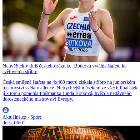
Neuvěřitelný finiš českého zázraku. Botková vytáhla štafetu ke
světovému stříbru
Česká smíšená štafeta na 4x400 metrů získala stříbro na juniorském
mistrovství světa v atletice. Nejrychlejším úsekem ze všech finalistek
jí k tomu pomohla finišmanka Linda Botková, hvězda nedávného
dorosteneckého mistrovství Evropy.
Aktuálně.cz - Sport
dnes, 06:01