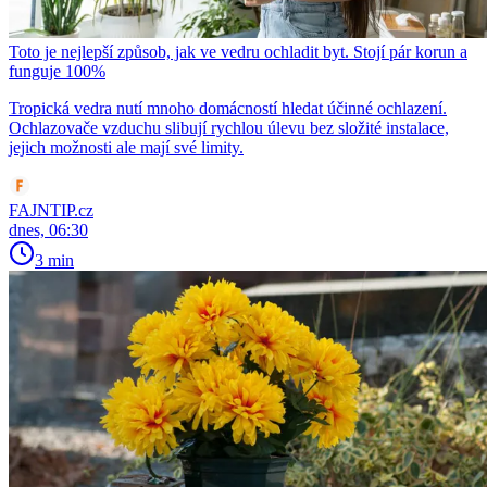
Toto je nejlepší způsob, jak ve vedru ochladit byt. Stojí pár korun a
funguje 100%
Tropická vedra nutí mnoho domácností hledat účinné ochlazení.
Ochlazovače vzduchu slibují rychlou úlevu bez složité instalace,
jejich možnosti ale mají své limity.
FAJNTIP.cz
dnes, 06:30
3 min