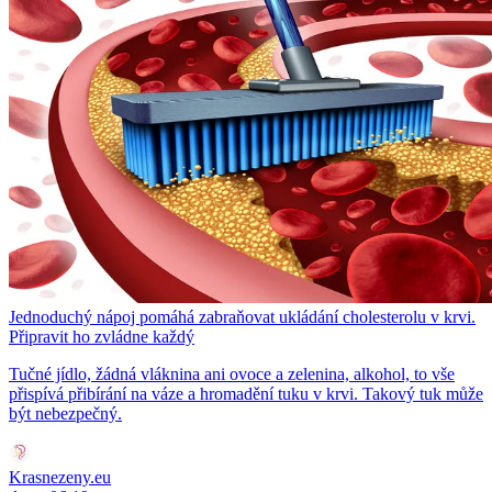
Jednoduchý nápoj pomáhá zabraňovat ukládání cholesterolu v krvi.
Připravit ho zvládne každý
Tučné jídlo, žádná vláknina ani ovoce a zelenina, alkohol, to vše
přispívá přibírání na váze a hromadění tuku v krvi. Takový tuk může
být nebezpečný.
Krasnezeny.eu