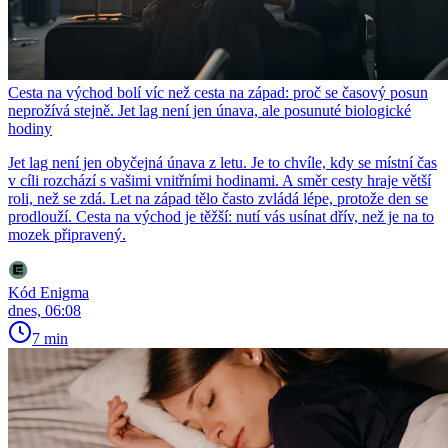
Cesta na východ bolí víc než cesta na západ: proč se časový posun
neprožívá stejně. Jet lag není jen únava, ale posunuté biologické
hodiny
Jet lag není jen obyčejná únava z letu. Je to chvíle, kdy se místní čas
v cíli rozchází s vašimi vnitřními hodinami. A směr cesty hraje větší
roli, než se zdá. Let na západ tělo často zvládá lépe, protože den se
prodlouží. Cesta na východ je těžší: nutí vás usínat dřív, než je na to
mozek připravený.
Kód Enigma
dnes, 06:08
7 min