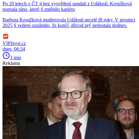
Po 20 letech v ČT ji bez vysvětlení sundali z Událostí. Kroužková
popsala ráno, které jí změnilo kariéru
Barbora Kroužková moderovala Události necelé tři roky. V prosinci
2025 jí vedení oznámilo, že končí, důvod prý nedostala dodnes.
VIPživot.cz
dnes, 06:34
3 min
Reklama