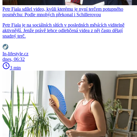
Petr Fiala sdílel video, kvůli kterému je nyní terčem potupného
posměchu: Podle mnohých překonal i Schillerovou
Petr Fiala je na sociálních sítích v posledních měsících viditelně
aktivnější. Jenže právě lehce odlehčená videa z něj často dělají
snadný terč.
In-lifestyle.cz
dnes, 06:32
3 min