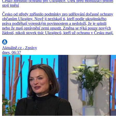
Česko zpřísnilo ochranu pro Ukrajince. Útěk před mobilizací přitom
stojí jmění
Česko od středy zpřísnilo podmínky pro udělování dočasné ochrany
občanům Ukrajiny. Nově ji nezískají ti, kteří podle ukrajinského
práva podléhají vojenským povinnostem a nedoloží, že je splnili
nebo že mají oprávnění zemi opustit. Změna se týká pouze nových
žádostí, nikoli stovek tisíc Ukrajinců, kteří už ochranu v Česku mají.
Aktuálně.cz - Zprávy
dnes, 06:37