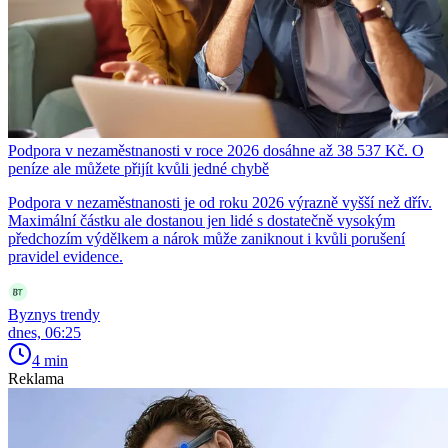
Podpora v nezaměstnanosti v roce 2026 dosáhne až 38 537 Kč. O
peníze ale můžete přijít kvůli jedné chybě
Podpora v nezaměstnanosti je od roku 2026 výrazně vyšší než dřív.
Maximální částku ale dostanou jen lidé s dostatečně vysokým
předchozím výdělkem a nárok může zaniknout i kvůli porušení
pravidel evidence.
Byznys trendy
dnes, 06:25
4 min
Reklama