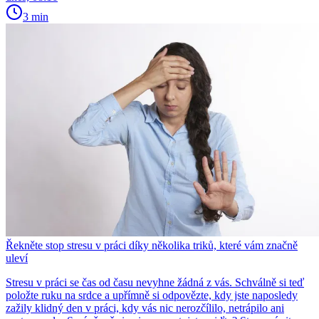
3 min
Řekněte stop stresu v práci díky několika triků, které vám značně
uleví
Stresu v práci se čas od času nevyhne žádná z vás. Schválně si teď
položte ruku na srdce a upřímně si odpovězte, kdy jste naposledy
zažily klidný den v práci, kdy vás nic nerozčílilo, netrápilo ani