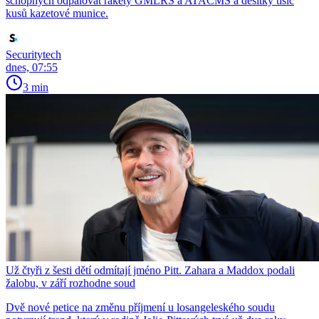
schopných odpalovat rakety GMLRS a ATACMS a desítky tisíc
kusů kazetové munice.
Securitytech
dnes, 07:55
3 min
Už čtyři z šesti dětí odmítají jméno Pitt. Zahara a Maddox podali
žalobu, v září rozhodne soud
Dvě nové petice na změnu příjmení u losangeleského soudu