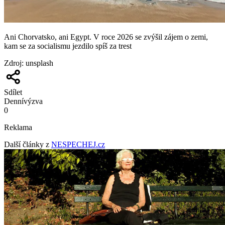
Ani Chorvatsko, ani Egypt. V roce 2026 se zvýšil zájem o zemi,
kam se za socialismu jezdilo spíš za trest
Zdroj
:
unsplash
Sdílet
Denní
výzva
0
Reklama
Další články z
NESPECHEJ.cz