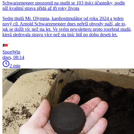
Schwarzenegger upozornil na studii se 103 tisíci účastníky, podle
níž kvalitní strava přidá až tři roky života
Sedm titulů Mr. Olympia, kardiostimulátor od roku 2024 a jeden
nový cíl. Arnold Schwarzenegger dnes neřeší obvody paží, ale to,
jak se dožít víc než sta let. Ve svém newsletteru proto rozebral studii,
která sledovala stravu více než sta tisíc lidí po dobu deseti let.
SportWin
dnes, 08:14
2 min