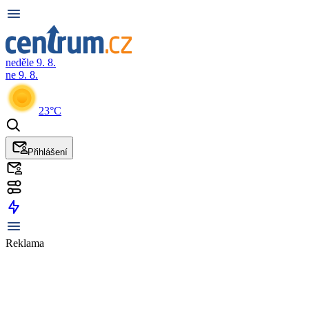
neděle 9. 8.
ne 9. 8.
23°C
Přihlášení
Reklama