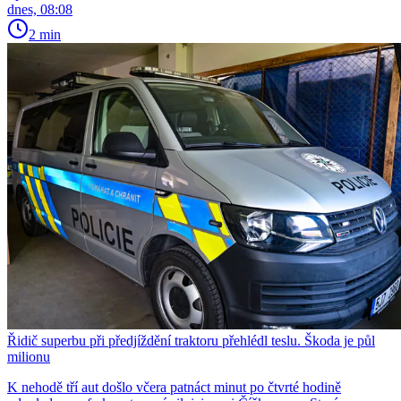
dnes, 08:08
2 min
Řidič superbu při předjíždění traktoru přehlédl teslu. Škoda je půl
milionu
K nehodě tří aut došlo včera patnáct minut po čtvrté hodině