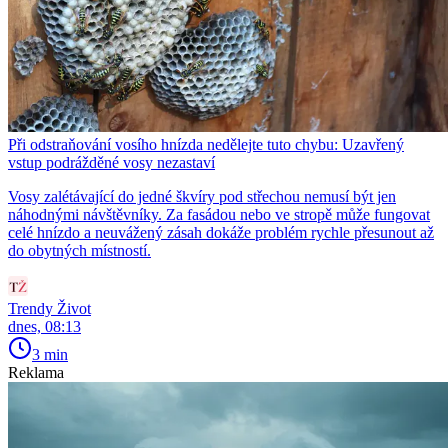
Při odstraňování vosího hnízda nedělejte tuto chybu: Uzavřený
vstup podrážděné vosy nezastaví
Vosy zalétávající do jedné škvíry pod střechou nemusí být jen
náhodnými návštěvníky. Za fasádou nebo ve stropě může fungovat
celé hnízdo a neuvážený zásah dokáže problém rychle přesunout až
do obytných místností.
Trendy Život
dnes, 08:13
3 min
Reklama