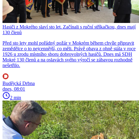
Hasiči z Mokrého slaví sto let. Začínali s ruční stříkačkou, dnes mají
130 členů
Před sto lety mohl pořádný požár v Mokrém během chvíle připravit
zemědělce o to nejcennější, co měli. Právě obava z ohně stála v roce
1926 u zrodu místního sboru dobrovolných hasičů. Dnes má SDH
Mokré 130 členů a na oslavách svého výročí se zábavou rozhodně
nešetřilo.
Budějcká Drbna
dnes, 08:01
2 min