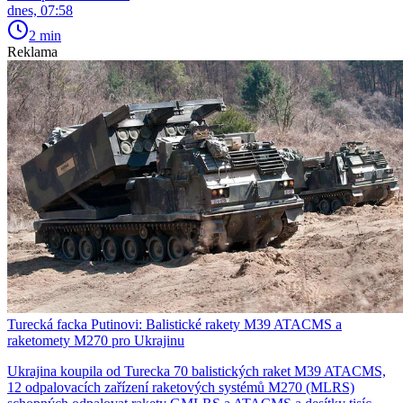
dnes, 07:58
2 min
Reklama
Turecká facka Putinovi: Balistické rakety M39 ATACMS a
raketomety M270 pro Ukrajinu
Ukrajina koupila od Turecka 70 balistických raket M39 ATACMS,
12 odpalovacích zařízení raketových systémů M270 (MLRS)