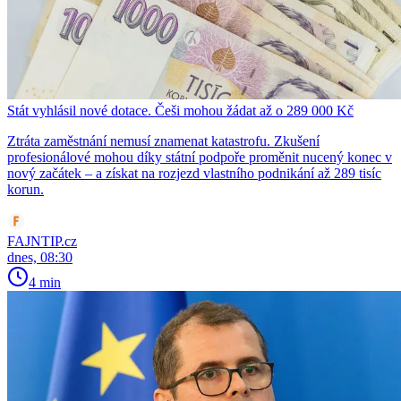
Stát vyhlásil nové dotace. Češi mohou žádat až o 289 000 Kč
Ztráta zaměstnání nemusí znamenat katastrofu. Zkušení
profesionálové mohou díky státní podpoře proměnit nucený konec v
nový začátek – a získat na rozjezd vlastního podnikání až 289 tisíc
korun.
FAJNTIP.cz
dnes, 08:30
4 min