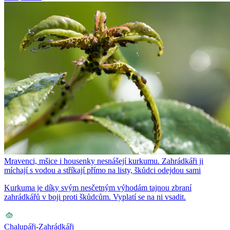
Mravenci, mšice i housenky nesnášejí kurkumu. Zahrádkáři ji
míchají s vodou a stříkají přímo na listy, škůdci odejdou sami
Kurkuma je díky svým nesčetným výhodám tajnou zbraní
zahrádkářů v boji proti škůdcům. Vyplatí se na ni vsadit.
Chalupáři-Zahrádkáři