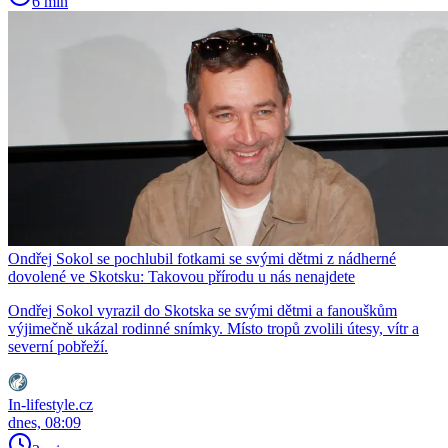
6 min
Ondřej Sokol se pochlubil fotkami se svými dětmi z nádherné
dovolené ve Skotsku: Takovou přírodu u nás nenajdete
Ondřej Sokol vyrazil do Skotska se svými dětmi a fanouškům
výjimečně ukázal rodinné snímky. Místo tropů zvolili útesy, vítr a
severní pobřeží.
In-lifestyle.cz
dnes, 08:09