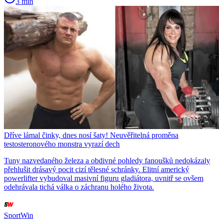
3 min
Dříve lámal činky, dnes nosí šaty! Neuvěřitelná proměna
testosteronového monstra vyrazí dech
Tuny nazvedaného železa a obdivné pohledy fanoušků nedokázaly
přehlušit drásavý pocit cizí tělesné schránky. Elitní americký
powerlifter vybudoval masivní figuru gladiátora, uvnitř se ovšem
odehrávala tichá válka o záchranu holého života.
SportWin