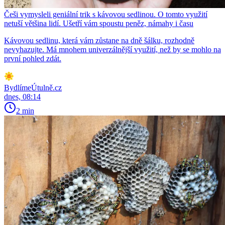
Češi vymysleli geniální trik s kávovou sedlinou. O tomto využití
netuší většina lidí. Ušetří vám spoustu peněz, námahy i času
Kávovou sedlinu, která vám zůstane na dně šálku, rozhodně
nevyhazujte. Má mnohem univerzálnější využití, než by se mohlo na
první pohled zdát.
BydlímeÚtulně.cz
dnes, 08:14
2 min