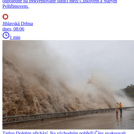
odpoledne na frekventované silnici mezi Čížkovem a Starým
Pelhřimovem.
Jihlavská Drbna
dnes, 08:06
1 min
Tajfun Dolphin přichází. Na východním pobřeží Číny evakuovali