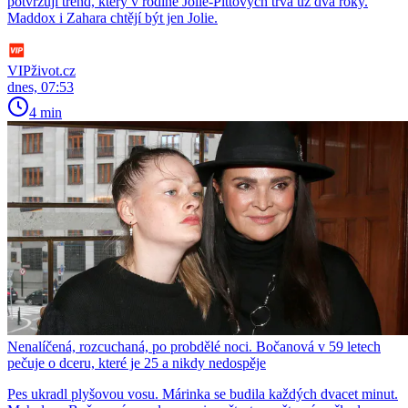
potvrzují trend, který v rodině Jolie-Pittových trvá už dva roky.
Maddox i Zahara chtějí být jen Jolie.
VIPživot.cz
dnes, 07:53
4 min
Nenalíčená, rozcuchaná, po probdělé noci. Bočanová v 59 letech
pečuje o dceru, které je 25 a nikdy nedospěje
Pes ukradl plyšovou vosu. Márinka se budila každých dvacet minut.