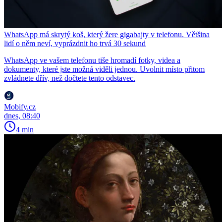
WhatsApp má skrytý koš, který žere gigabajty v telefonu. Většina
lidí o něm neví, vyprázdnit ho trvá 30 sekund
WhatsApp ve vašem telefonu tiše hromadí fotky, videa a
dokumenty, které jste možná viděli jednou. Uvolnit místo přitom
zvládnete dřív, než dočtete tento odstavec.
Mobify.cz
dnes, 08:40
4 min