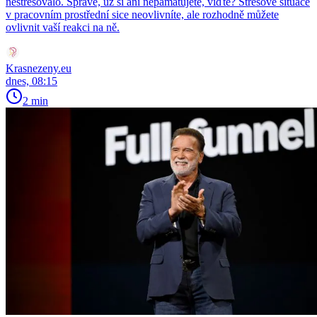
nestresovalo. Správě, už si ani nepamatujete, viďte? Stresové situace
v pracovním prostřední sice neovlivníte, ale rozhodně můžete
ovlivnit vaší reakci na ně.
Krasnezeny.eu
dnes, 08:15
2 min