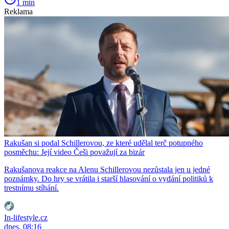
1 min
Reklama
Rakušan si podal Schillerovou, ze které udělal terč potupného
posměchu: Její video Češi považují za bizár
Rakušanova reakce na Alenu Schillerovou nezůstala jen u jedné
poznámky. Do hry se vrátila i starší hlasování o vydání politiků k
trestnímu stíhání.
In-lifestyle.cz
dnes, 08:16