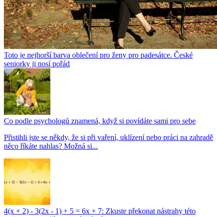
Toto je nejhorší barva oblečení pro ženy pro padesátce. České
seniorky ji nosí pořád
Co podle psychologů znamená, když si povídáte sami pro sebe
Přistihli jste se někdy, že si při vaření, uklízení nebo práci na zahradě
něco říkáte nahlas? Možná si...
4(x + 2) - 3(2x - 1) + 5 = 6x + 7: Zkuste překonat nástrahy této