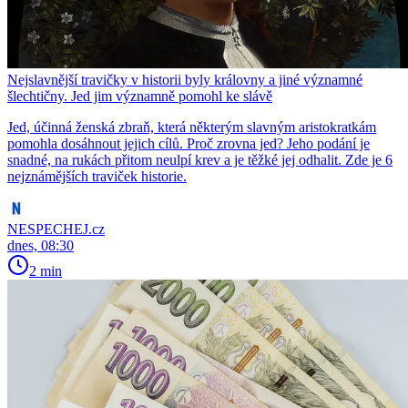
Nejslavnější travičky v historii byly královny a jiné významné
šlechtičny. Jed jim významně pomohl ke slávě
Jed, účinná ženská zbraň, která některým slavným aristokratkám
pomohla dosáhnout jejich cílů. Proč zrovna jed? Jeho podání je
snadné, na rukách přitom neulpí krev a je těžké jej odhalit. Zde je 6
nejznámějších traviček historie.
NESPECHEJ.cz
dnes, 08:30
2 min