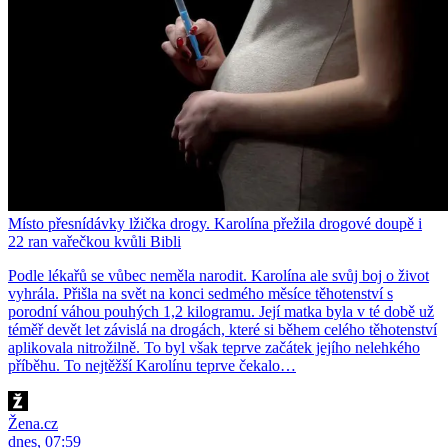
Místo přesnídávky lžička drogy. Karolína přežila drogové doupě i
22 ran vařečkou kvůli Bibli
Podle lékařů se vůbec neměla narodit. Karolína ale svůj boj o život
vyhrála. Přišla na svět na konci sedmého měsíce těhotenství s
porodní váhou pouhých 1,2 kilogramu. Její matka byla v té době už
téměř devět let závislá na drogách, které si během celého těhotenství
aplikovala nitrožilně. To byl však teprve začátek jejího nelehkého
příběhu. To nejtěžší Karolínu teprve čekalo…
Žena.cz
dnes, 07:59