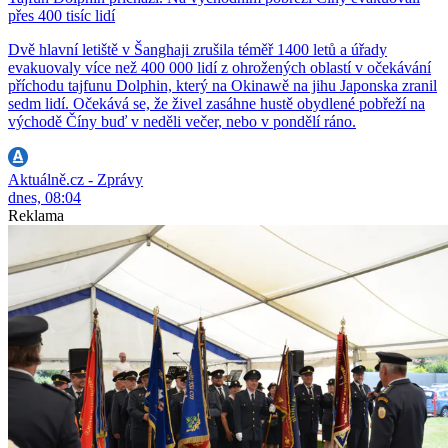
přes 400 tisíc lidí
Dvě hlavní letiště v Šanghaji zrušila téměř 1400 letů a úřady
evakuovaly více než 400 000 lidí z ohrožených oblastí v očekávání
příchodu tajfunu Dolphin, který na Okinawě na jihu Japonska zranil
sedm lidí. Očekává se, že živel zasáhne hustě obydlené pobřeží na
východě Číny buď v neděli večer, nebo v pondělí ráno.
Aktuálně.cz - Zprávy
dnes, 08:04
Reklama