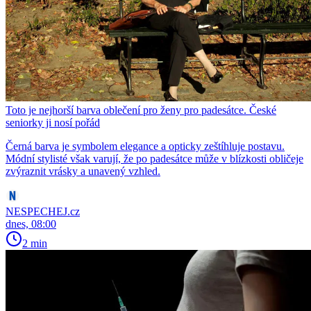
Toto je nejhorší barva oblečení pro ženy pro padesátce. České
seniorky ji nosí pořád
Černá barva je symbolem elegance a opticky zeštíhluje postavu.
Módní stylisté však varují, že po padesátce může v blízkosti obličeje
zvýraznit vrásky a unavený vzhled.
NESPECHEJ.cz
dnes, 08:00
2 min