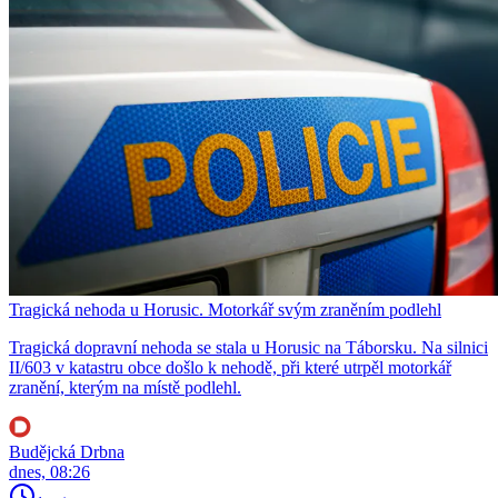
Tragická nehoda u Horusic. Motorkář svým zraněním podlehl
Tragická dopravní nehoda se stala u Horusic na Táborsku. Na silnici
II/603 v katastru obce došlo k nehodě, při které utrpěl motorkář
zranění, kterým na místě podlehl.
Budějcká Drbna
dnes, 08:26