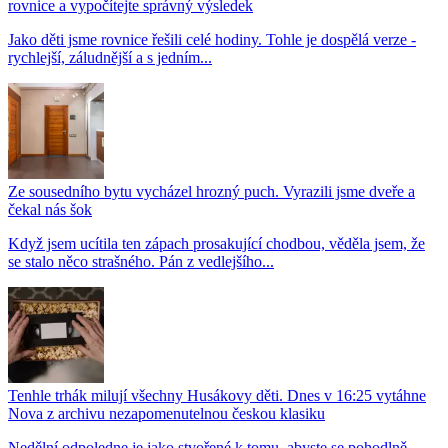
rovnice a vypočítejte správný výsledek
Jako děti jsme rovnice řešili celé hodiny. Tohle je dospělá verze -
rychlejší, záludnější a s jedním...
Ze sousedního bytu vycházel hrozný puch. Vyrazili jsme dveře a
čekal nás šok
Když jsem ucítila ten zápach prosakující chodbou, věděla jsem, že
se stalo něco strašného. Pán z vedlejšího...
Tenhle trhák milují všechny Husákovy děti. Dnes v 16:25 vytáhne
Nova z archivu nezapomenutelnou českou klasiku
Nedělní odpoledne je jako stvořené k tomu, abyste se pohodlně