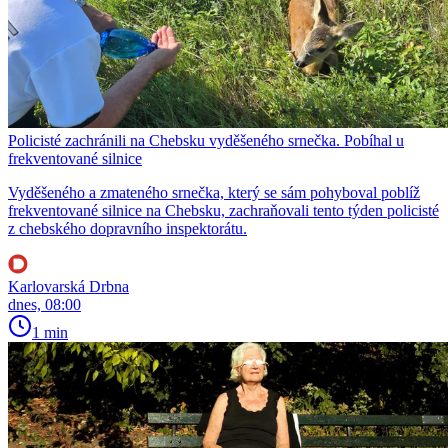
Policisté zachránili na Chebsku vyděšeného srnečka. Pobíhal u
frekventované silnice
Vyděšeného a zmateného srnečka, který se sám pohyboval poblíž
frekventované silnice na Chebsku, zachraňovali tento týden policisté
z chebského dopravního inspektorátu.
Karlovarská Drbna
dnes, 08:00
1 min