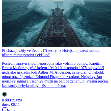
Přicházejí vždy ve třech „Tři sestry“ z Hořejšího jezera mohou
během minut potopit i obří loď
Poslední zpráva z lodi nepůsobila jako volání o pomoc. Kapitán
Ernest McSorley ještě kolem 19:10 10. listopadu 1975 odpověděl
nedaleké nákladní lodi Arthur M. Anderson, že se drží. O několik
minut později zmizel Edmund Fitzgerald z radaru. Nebyl vyslán
nouzový signál a všech 29 mužů na palubě zahynulo. Přesná příčina
katastrofy nebyla nikdy s jistotou určena.
Kód Enigma
dnes, 08:11