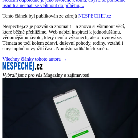
usadili a nechali se vtáhnout do příběhu,...
Tento článek byl publikován ze zdrojů
NESPECHEJ.cz
Nespechej.cz je pozvánka zpomalit – a znovu si všimnout věcí,
které běžně přehlížíme. Web nabízí inspiraci k jednoduššímu,
vědomějšímu životu, který není o výkonech, ale o rovnováze.
Témata se točí kolem zdraví, duševní pohody, rodiny, vztahů i
smysluplného využití času. Namísto radikálních změn...
Všechny články tohoto autora →
Vybrali jsme pro vás
Magazíny a zajímavosti