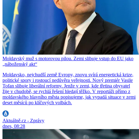
Moldavský muž s motorovou pilou. Zemi slibuje vstup do EU jako
„náboženský akt“
Moldavsko, nejchudší země Evropy, znovu svírá energetická krize,
politické spory i rostoucí nedůvěra veřejnosti. Nový premiér Vasile
Tofan slibuje liberální reformy. Jenže v zemi, kde třetina obyvatel
žije v chudobě, se rychlá řešení hledají těžko. V reportáži přímo z
moldavského hlavního města popisujeme, jak vypadá situace v zemi
deset měsíců po klíčových volbách.
Aktuálně.cz - Zprávy
dnes, 08:28