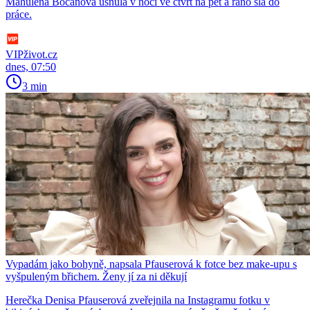
Mahulena Bočanová usnula v noci ve čtvrt na pět a ráno šla do
práce.
VIPživot.cz
dnes, 07:50
3 min
Vypadám jako bohyně, napsala Pfauserová k fotce bez make-upu s
vyšpuleným břichem. Ženy jí za ni děkují
Herečka Denisa Pfauserová zveřejnila na Instagramu fotku v