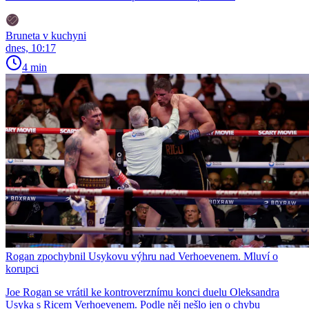
Bruneta v kuchyni
dnes, 10:17
4 min
Rogan zpochybnil Usykovu výhru nad Verhoevenem. Mluví o
korupci
Joe Rogan se vrátil ke kontroverznímu konci duelu Oleksandra
Usyka s Ricem Verhoevenem. Podle něj nešlo jen o chybu