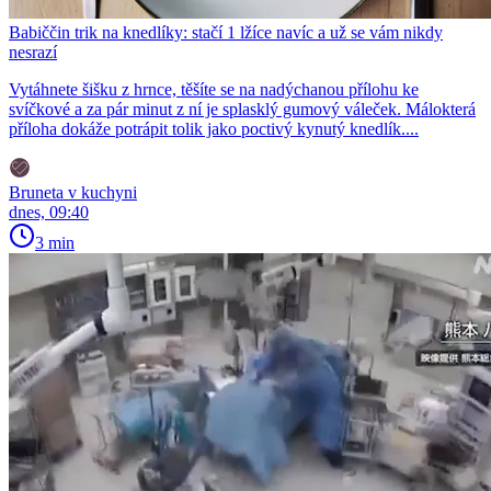
Babiččin trik na knedlíky: stačí 1 lžíce navíc a už se vám nikdy
nesrazí
Vytáhnete šišku z hrnce, těšíte se na nadýchanou přílohu ke
svíčkové a za pár minut z ní je splasklý gumový váleček. Málokterá
příloha dokáže potrápit tolik jako poctivý kynutý knedlík....
Bruneta v kuchyni
dnes, 09:40
3 min