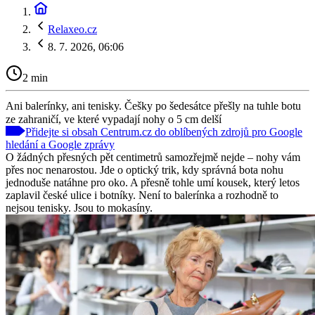
Relaxeo.cz
8. 7. 2026, 06:06
2 min
Ani balerínky, ani tenisky. Češky po šedesátce přešly na tuhle botu
ze zahraničí, ve které vypadají nohy o 5 cm delší
Přidejte si obsah Centrum.cz do oblíbených zdrojů pro Google
hledání a Google zprávy
O žádných přesných pět centimetrů samozřejmě nejde – nohy vám
přes noc nenarostou. Jde o optický trik, kdy správná bota nohu
jednoduše natáhne pro oko. A přesně tohle umí kousek, který letos
zaplavil české ulice i botníky. Není to balerínka a rozhodně to
nejsou tenisky. Jsou to mokasíny.