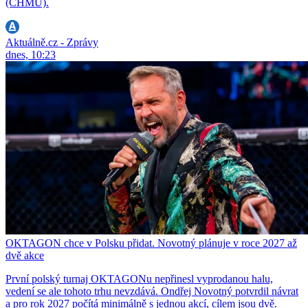
(ČHMÚ).
Aktuálně.cz - Zprávy
dnes, 10:23
OKTAGON chce v Polsku přidat. Novotný plánuje v roce 2027 až
dvě akce
První polský turnaj OKTAGONu nepřinesl vyprodanou halu,
vedení se ale tohoto trhu nevzdává. Ondřej Novotný potvrdil návrat
a pro rok 2027 počítá minimálně s jednou akcí, cílem jsou dvě.