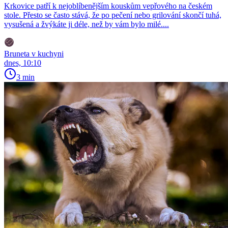
Krkovice patří k nejoblíbenějším kouskům vepřového na českém
stole. Přesto se často stává, že po pečení nebo grilování skončí tuhá,
vysušená a žvýkáte ji déle, než by vám bylo milé....
Bruneta v kuchyni
dnes, 10:10
3 min