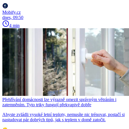
Mobify.cz
dnes, 09:50
4 min
Přehřívání domácnosti lze výrazně omezit správným větráním i
zatemněním. Tyto triky fungují překvapivě dobře
Abyste zvládli vysoké letní teploty, nemusíte nic trénovat, postačí si
nastudovat pár dobrých tipů, jak s teplem v domě zatočit.