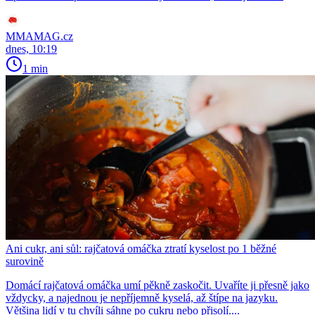
MMAMAG.cz
dnes, 10:19
1 min
Ani cukr, ani sůl: rajčatová omáčka ztratí kyselost po 1 běžné
surovině
Domácí rajčatová omáčka umí pěkně zaskočit. Uvaříte ji přesně jako
vždycky, a najednou je nepříjemně kyselá, až štípe na jazyku.
Většina lidí v tu chvíli sáhne po cukru nebo přisolí....