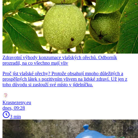
Zdravotní výhody konzumace vlašských ořechů. Odborník
prozradil, na co všechno mají vliv
Proč jíst vlašské ořechy? Protože obsahují mnoho důležitých a
prospěšných látek s pozitivním vlivem na lidské zdraví. Už jen z
toho důvodu si zaslouží své místo v jídelníčku.
Krasnezeny.eu
dnes, 09:28
3 min