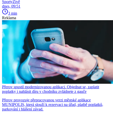
SportyŽivě
dnes, 09:51
3 min
Reklama
Přerov spustil modernizovanou aplikaci. Objednat se, zaplatit
poplatky i nahlásit díru v chodníku zvládnete z gauče
Přerov provozuje přepracovanou verzi městské aplikace
MUNIPOLIS, která slouží k rezervaci na úřad, platbě poplatků,
parkování i hlášení závad.