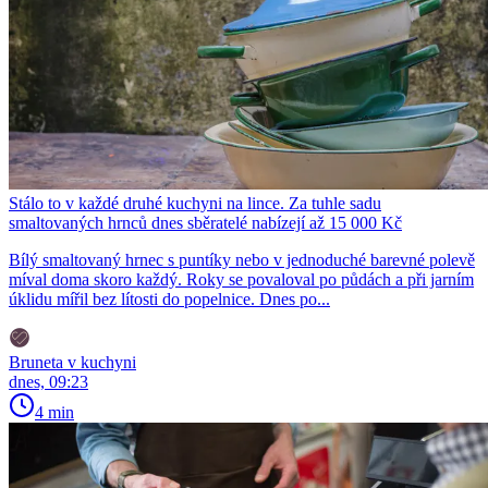
Stálo to v každé druhé kuchyni na lince. Za tuhle sadu
smaltovaných hrnců dnes sběratelé nabízejí až 15 000 Kč
Bílý smaltovaný hrnec s puntíky nebo v jednoduché barevné polevě
míval doma skoro každý. Roky se povaloval po půdách a při jarním
úklidu mířil bez lítosti do popelnice. Dnes po...
Bruneta v kuchyni
dnes, 09:23
4 min