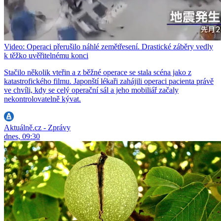
Video: Operaci přerušilo náhlé zemětřesení. Drastické záběry vedly
k těžko uvěřitelnému konci
Stačilo několik vteřin a z běžné operace se stala scéna jako z
katastrofického filmu. Japonští lékaři zahájili operaci pacienta právě
ve chvíli, kdy se celý operační sál a jeho mobiliář začaly
nekontrolovatelně kývat.
Aktuálně.cz - Zprávy
dnes, 09:30