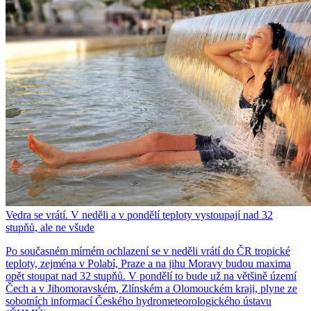
Vedra se vrátí. V neděli a v pondělí teploty vystoupají nad 32
stupňů, ale ne všude
Po současném mírném ochlazení se v neděli vrátí do ČR tropické
teploty, zejména v Polabí, Praze a na jihu Moravy budou maxima
opět stoupat nad 32 stupňů. V pondělí to bude už na většině území
Čech a v Jihomoravském, Zlínském a Olomouckém kraji, plyne ze
sobotních informací Českého hydrometeorologického ústavu