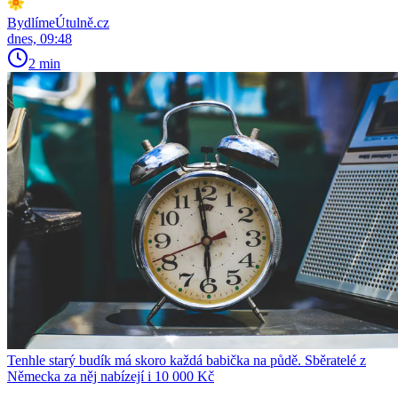
BydlímeÚtulně.cz
dnes, 09:48
2 min
Tenhle starý budík má skoro každá babička na půdě. Sběratelé z
Německa za něj nabízejí i 10 000 Kč