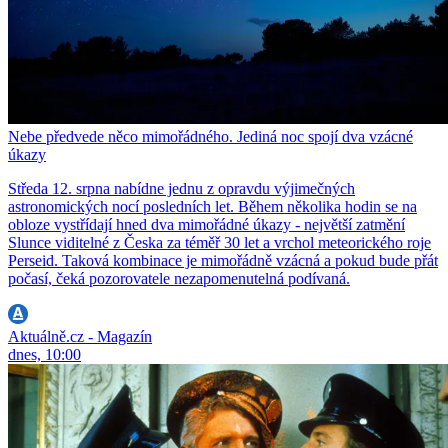
Nebe předvede něco mimořádného. Jediná noc spojí dva vzácné
úkazy
Středa 12. srpna nabídne jednu z opravdu výjimečných
astronomických nocí posledních let. Během několika hodin se na
obloze vystřídají hned dva mimořádné úkazy - největší zatmění
Slunce viditelné z Česka za téměř 30 let a vrchol meteorického roje
Perseid. Taková kombinace je mimořádně vzácná a pokud bude přát
počasí, čeká pozorovatele nezapomenutelná podívaná.
Aktuálně.cz - Magazín
dnes, 10:00