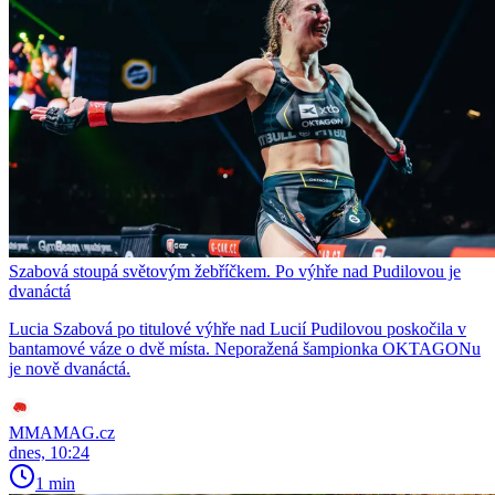
Szabová stoupá světovým žebříčkem. Po výhře nad Pudilovou je
dvanáctá
Lucia Szabová po titulové výhře nad Lucií Pudilovou poskočila v
bantamové váze o dvě místa. Neporažená šampionka OKTAGONu
je nově dvanáctá.
MMAMAG.cz
dnes, 10:24
1 min