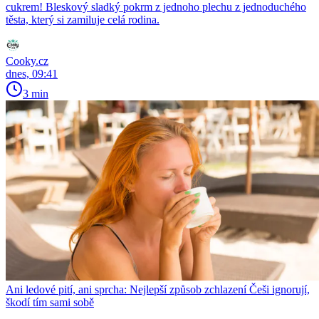
cukrem! Bleskový sladký pokrm z jednoho plechu z jednoduchého
těsta, který si zamiluje celá rodina.
Cooky.cz
dnes, 09:41
3 min
Ani ledové pití, ani sprcha: Nejlepší způsob zchlazení Češi ignorují,
škodí tím sami sobě