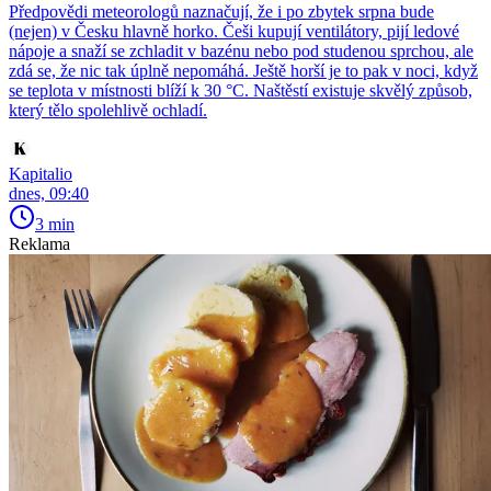
Předpovědi meteorologů naznačují, že i po zbytek srpna bude
(nejen) v Česku hlavně horko. Češi kupují ventilátory, pijí ledové
nápoje a snaží se zchladit v bazénu nebo pod studenou sprchou, ale
zdá se, že nic tak úplně nepomáhá. Ještě horší je to pak v noci, když
se teplota v místnosti blíží k 30 °C. Naštěstí existuje skvělý způsob,
který tělo spolehlivě ochladí.
Kapitalio
dnes, 09:40
3 min
Reklama