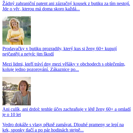
Žádný zahraniční patent ani zázračný kousek z butiku za tím nestojí.
Jde o věc, kterou má doma skoro každá...
Prodavačky v butiku prozradily, který kus si ženy 60+ kupují
nejčastěji a nejvíc jim škodí
Mezi lidmi, kteří tráví dny mezi věšáky v obchodech s oblečením,
koluje jedno pozorování. Zákaznice po...
Ani culík, ani drdol: tenhle účes zachraňuje v létě ženy 60+ a omladí
je o 10 let
Vedro dokáže s vlasy pěkně zamávat. Dlouhé prameny se lepí na
krk, sponky tlačí a po pár hodinách stejně...