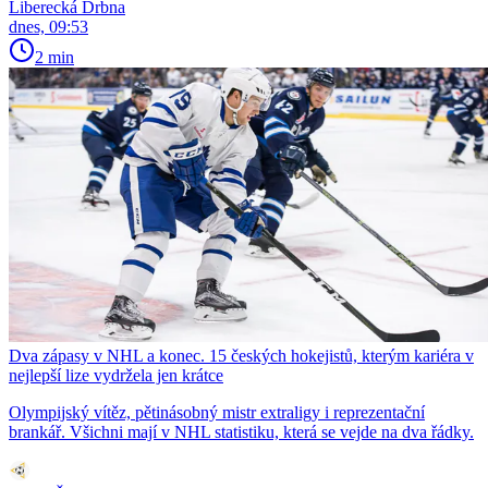
Liberecká Drbna
dnes, 09:53
2 min
Dva zápasy v NHL a konec. 15 českých hokejistů, kterým kariéra v
nejlepší lize vydržela jen krátce
Olympijský vítěz, pětinásobný mistr extraligy i reprezentační
brankář. Všichni mají v NHL statistiku, která se vejde na dva řádky.