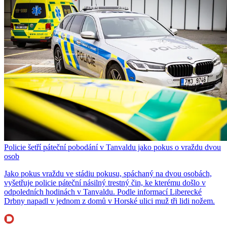
Policie šetří páteční pobodání v Tanvaldu jako pokus o vraždu dvou
osob
Jako pokus vraždu ve stádiu pokusu, spáchaný na dvou osobách,
vyšetřuje policie páteční násilný trestný čin, ke kterému došlo v
odpoledních hodinách v Tanvaldu. Podle informací Liberecké
Drbny napadl v jednom z domů v Horské ulici muž tři lidi nožem.