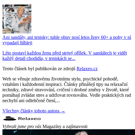
Ani sandály, ani tenisky: tuhle obuv nosí letos ženy 60+ a nohy v ní
vypadají štíhleji
Léto postaví každou ženu před stejný oříšek. V sandálech je vidět
každý detail chodidla, v teniskách se...
Tento článek byl publikován ze zdrojů
Relaxeo.cz
Web se věnuje zdravému životnímu stylu, psychické pohodě,
vztahům i každodenní inspiraci. Články přinášejí tipy na relaxační
techniky, zdravé stravování, cvičení i drobné změny v životě, které
pomáhají zvládat stres a udržovat rovnováhu. Vedle praktických rad
nechybí ani odlehčené čtení,...
Všechny články tohoto autora →
Vybrali jsme pro vás
Magazíny a zajímavosti