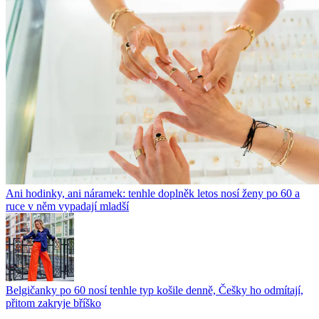
Ani hodinky, ani náramek: tenhle doplněk letos nosí ženy po 60 a
ruce v něm vypadají mladší
Belgičanky po 60 nosí tenhle typ košile denně, Češky ho odmítají,
přitom zakryje bříško