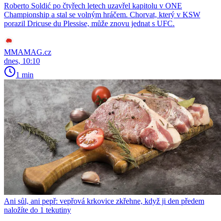
Roberto Soldić po čtyřech letech uzavřel kapitolu v ONE
Championship a stal se volným hráčem. Chorvat, který v KSW
porazil Dricuse du Plessise, může znovu jednat s UFC.
MMAMAG.cz
dnes, 10:10
1 min
Ani sůl, ani pepř: vepřová krkovice zkřehne, když ji den předem
naložíte do 1 tekutiny