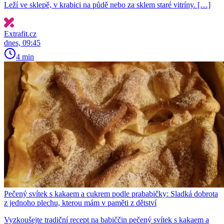
Leží ve sklepě, v krabici na půdě nebo za sklem staré vitríny. […]
Extrafit.cz
dnes, 09:45
4 min
Pečený svítek s kakaem a cukrem podle prababičky: Sladká dobrota
z jednoho plechu, kterou mám v paměti z dětství
Vyzkoušejte tradiční recept na babiččin pečený svítek s kakaem a