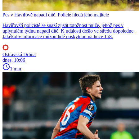
Pes v Havířově napadl dítě. Policie hledá jeho majitele
Havířovští policisté se snaží zjistit totožnost muže, jehož pes v
uplynulém týdnu napadl dítě. K události došlo ve středu dopoledne.
Jakékoliv informace můžou lidé poskytnou na lince 158.
Ostravská Drbna
dnes, 10:06
1 min