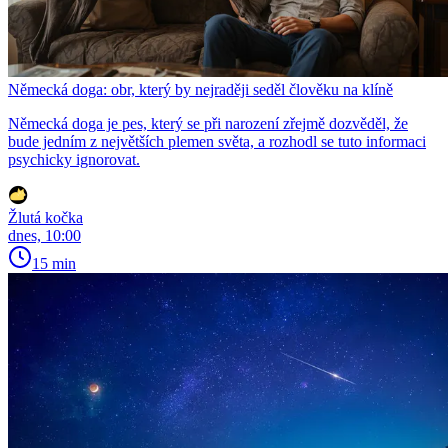
Německá doga: obr, který by nejraději seděl člověku na klíně
Německá doga je pes, který se při narození zřejmě dozvěděl, že
bude jedním z největších plemen světa, a rozhodl se tuto informaci
psychicky ignorovat.
Žlutá kočka
dnes, 10:00
15 min