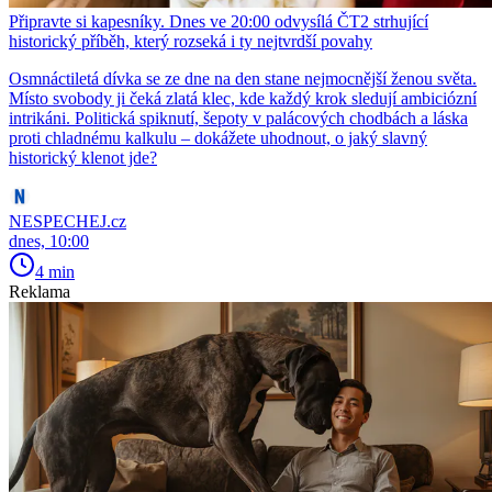
Připravte si kapesníky. Dnes ve 20:00 odvysílá ČT2 strhující
historický příběh, který rozseká i ty nejtvrdší povahy
Osmnáctiletá dívka se ze dne na den stane nejmocnější ženou světa.
Místo svobody ji čeká zlatá klec, kde každý krok sledují ambiciózní
intrikáni. Politická spiknutí, šepoty v palácových chodbách a láska
proti chladnému kalkulu – dokážete uhodnout, o jaký slavný
historický klenot jde?
NESPECHEJ.cz
dnes, 10:00
4 min
Reklama