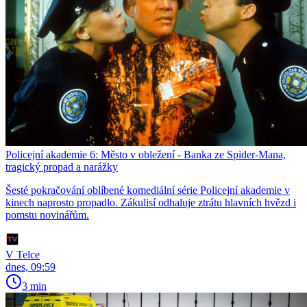
Policejní akademie 6: Město v obležení - Banka ze Spider-Mana,
tragický propad a narážky
Šesté pokračování oblíbené komediální série Policejní akademie v
kinech naprosto propadlo. Zákulisí odhaluje ztrátu hlavních hvězd i
pomstu novinářům.
V Telce
dnes, 09:59
3 min