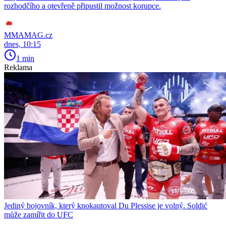
rozhodčího a otevřeně připustil možnost korupce.
MMAMAG.cz
dnes, 10:15
1 min
Reklama
Jediný bojovník, který knokautoval Du Plessise je volný. Soldić
může zamířit do UFC