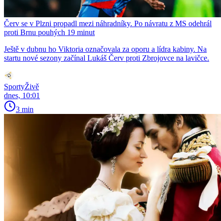
Červ se v Plzni propadl mezi náhradníky. Po návratu z MS odehrál
proti Brnu pouhých 19 minut
Ještě v dubnu ho Viktoria označovala za oporu a lídra kabiny. Na
startu nové sezony začínal Lukáš Červ proti Zbrojovce na lavičce.
SportyŽivě
dnes, 10:01
3 min