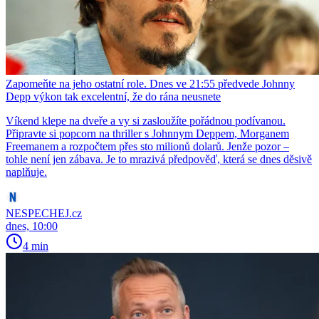
Zapomeňte na jeho ostatní role. Dnes ve 21:55 předvede Johnny
Depp výkon tak excelentní, že do rána neusnete
Víkend klepe na dveře a vy si zasloužíte pořádnou podívanou.
Připravte si popcorn na thriller s Johnnym Deppem, Morganem
Freemanem a rozpočtem přes sto milionů dolarů. Jenže pozor –
tohle není jen zábava. Je to mrazivá předpověď, která se dnes děsivě
naplňuje.
NESPECHEJ.cz
dnes, 10:00
4 min