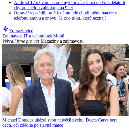
Android 17 už vám na odemykání více šancí nedá. Uděláte-li
chybu, telefon zablokuje na 9 let
Opravář vysvětlil, proč k němu lidé chodí měnit baterie v
telefonu znovu a znovu. Je to o triku, který neznají
Zobrazit více
Zajímavosti
IT a technologie
Mobil
Vybrali jsme pro vás
Magazíny a zajímavosti
Michael Douglas ukázal svou největší pýchu: Dcera Carys bere
dech, oči zdědila po slavné matce