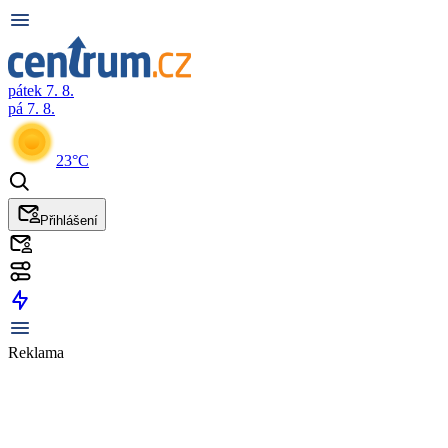
pátek 7. 8.
pá 7. 8.
23°C
Přihlášení
Reklama