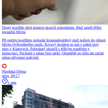
Drsný konflikt před domem skončil pobodáním. Muž utrpěl těžké
poranění břicha
Při ostrém konfliktu pobodal šestapadesátiletý muž nožem do oblasti
břicha čtyřicetiletého muže. Krvavý incident se stal v pátek brzy
ráno v Klatovech. Pobodaný skončil s těžkým zraněním v
nemocnici. Pachatel z místa činu utekl. Okamžitě po něm ale začali
pátrat přivolaní policisté.
Plzeňská Drbna
dnes, 09:17
1 min