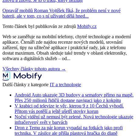
znovu a znovu. Je to o triku, který neznají
Opravář mobilů Roman Vojtíšek říká, že problém není v nové
baterii, ale v tom, co s ní uživatel dělá hned...
Tento článek byl publikován ze zdrojů
Mobify.cz
Web se zaměřuje na mobilní telefony, chytré technologie a moderní
aplikace. Čtenáři zde najdou recenze nových modelů, srovnání
zařízení, tipy na užitečné aplikace i praktické rady, jak z telefonu
dostat maximum. Obsah sleduje také trendy v oblasti elektroniky,
softwaru a digitálních služeb – od...
Všechny články tohoto autora →
Další články z kategorie
IT a technologie
Android Auto ukazuje 3D budovy a semafory přímo na mapě.
Přes 250 milionů řidičů dostane navigaci jako z kokpitu
V krabici od televize je věc, kterou 9 z 10 Čechů vyhodí.
Přitom vás potěší a ještě ušetří stovky korun
Noční vidění už nemusí být zelené. Nová technologie ukazuje
infračervený svět v barvách
Dron z Temu za pár korun vypadal na fotkách jako profi
technika. V zásilce ale přišla plastová hračka do dlaně