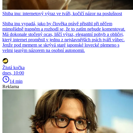
Shiba inu: internetový výraz ve tváři, kočičí názor na poslušnost
Shiba inu vypadá, jako by člověka právě přistihl při něčem
mimořádně trapném a rozhodl se, že to zatím nebude komentovat.
Má dokonale stočený ocas, liščí výraz, elegantní pohyb a obličej,
který internet proměnil v jednu z nejslavnějších psích tváří vůbec.
Jenže pod memem se skrývá staré japonské lovecké plemeno s
velmi jasným názorem na osobní autonomii.
Žlutá kočka
dnes, 10:00
14 min
Reklama