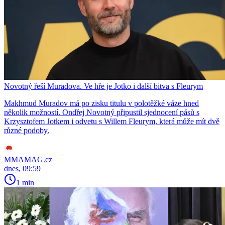
Novotný řeší Muradova. Ve hře je Jotko i další bitva s Fleurym
Makhmud Muradov má po zisku titulu v polotěžké váze hned
několik možností. Ondřej Novotný připustil sjednocení pásů s
Krzysztofem Jotkem i odvetu s Willem Fleurym, která může mít dvě
různé podoby.
MMAMAG.cz
dnes, 09:59
1 min