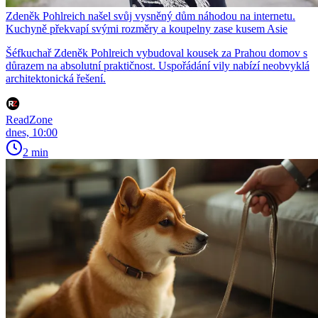
Zdeněk Pohlreich našel svůj vysněný dům náhodou na internetu.
Kuchyně překvapí svými rozměry a koupelny zase kusem Asie
Šéfkuchař Zdeněk Pohlreich vybudoval kousek za Prahou domov s
důrazem na absolutní praktičnost. Uspořádání vily nabízí neobvyklá
architektonická řešení.
ReadZone
dnes, 10:00
2 min