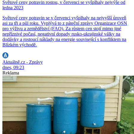
Světové ceny potravin rostou, v červenci se vyšplhaly nejvýše od
ledna 2023
Světové ceny potravin se v červenci vyšplhaly na nejvyšší úroveň
asi za tři a půl roku. Vyplývá to z páteční zprávy Organizace OSN
pro výživu a zemědělství (FAO). Za růstem cen stojí mimo jiné
nepříznivé počasí, negativní dopady rusko-ukrajinské války na
dodávky a rostoucí náklady na energie související s konfliktem na
Blízkém východě.
Aktuálně.cz - Zprávy
dnes, 09:23
Reklama