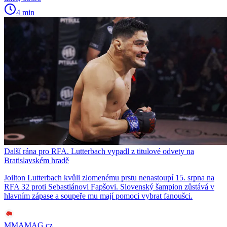
4 min
Další rána pro RFA. Lutterbach vypadl z titulové odvety na
Bratislavském hradě
Joilton Lutterbach kvůli zlomenému prstu nenastoupí 15. srpna na
RFA 32 proti Sebastiánovi Fapšovi. Slovenský šampion zůstává v
hlavním zápase a soupeře mu mají pomoci vybrat fanoušci.
MMAMAG.cz