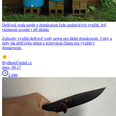
Dešťová voda najde v domácnosti řadu praktických využití. Její
vlastnosti oceníte i při úklidu
Způsoby využití dešťové vody nejen pro úklid domácnosti. 3 tipy a
rady jak dešťovku sbírat a uchovávat čistou pro využití v
domácnosti.
BydlímeÚtulně.cz
dnes, 09:17
2 min