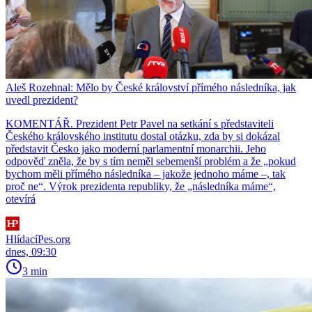
Aleš Rozehnal: Mělo by České království přímého následníka, jak
uvedl prezident?
KOMENTÁŘ. Prezident Petr Pavel na setkání s představiteli
Českého královského institutu dostal otázku, zda by si dokázal
představit Česko jako moderní parlamentní monarchii. Jeho
odpověď zněla, že by s tím neměl sebemenší problém a že „pokud
bychom měli přímého následníka – jakože jednoho máme –, tak
proč ne“. Výrok prezidenta republiky, že „následníka máme“,
otevírá
HlídacíPes.org
dnes, 09:30
3 min