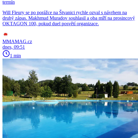
termín
Will Fleury se po porážce na Štvanici rychle ozval s návrhem na
druhý zápas. Makhmud Muradov souhlasil a oba míří na prosincový
OKTAGON 100, pokud duel posvětí organizace.
MMAMAG.cz
dnes, 09:51
1 min