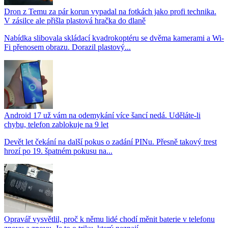
Dron z Temu za pár korun vypadal na fotkách jako profi technika.
V zásilce ale přišla plastová hračka do dlaně
Nabídka slibovala skládací kvadrokoptéru se dvěma kamerami a Wi-
Fi přenosem obrazu. Dorazil plastový...
Android 17 už vám na odemykání více šancí nedá. Uděláte-li
chybu, telefon zablokuje na 9 let
Devět let čekání na další pokus o zadání PINu. Přesně takový trest
hrozí po 19. špatném pokusu na...
Opravář vysvětlil, proč k němu lidé chodí měnit baterie v telefonu