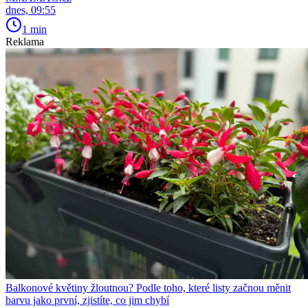
dnes, 09:55
1 min
Reklama
Balkonové květiny žloutnou? Podle toho, které listy začnou měnit
barvu jako první, zjistíte, co jim chybí