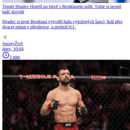
Trenér Hradce Horejš po bitvě s Besiktasem zuřil. Tohle si nesmí
hráč dovolit
Hradec si proti Besiktasi vytvořil řadu vyložených šancí, hrál přes
dvacet minut v přesilovce, a prohrál 0:1.
SportyŽivě
dnes, 10:04
3 min