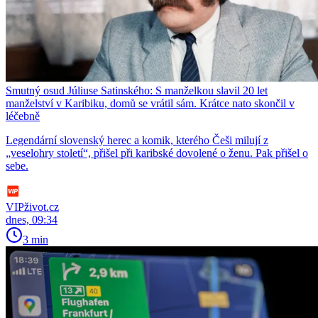
Smutný osud Júliuse Satinského: S manželkou slavil 20 let
manželství v Karibiku, domů se vrátil sám. Krátce nato skončil v
léčebně
Legendární slovenský herec a komik, kterého Češi milují z
„veselohry století“, přišel při karibské dovolené o ženu. Pak přišel o
sebe.
VIPživot.cz
dnes, 09:34
3 min