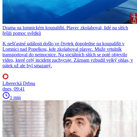
Drama na lomnickém koupališti. Plavec zkolaboval, lidé na sítích
řešili pomoc svědků
K nešťastné události došlo ve čtvrtek dopoledne na koupališti v
Lomnici nad Popelkou, kde zkolaboval plavec. Muže vrtulník
transportoval do nemocnice. Na sociálních sítích se poté objevilo
video, které celý incident zachycuje. Záznam vzbudil velký ohlas, v
pátek už ale byl smazaný.
Liberecká Drbna
dnes, 09:41
1 min