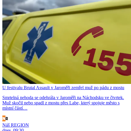
U festivalu Brutal Assault v Jaroměři zemřel muž po pádu z mostu
Smrtelná nehoda se odehrála v Jaroměři na Náchodsku ve čtvrtek.
Muž skočil nebo spadl z mostu přes Labe, který spojuje město s
místní částí…
Náš REGION
dnes, 09:30