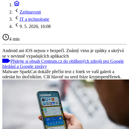
Zajímavosti
IT a technologie
9. 5. 2026, 16:08
4 min
Android ani iOS nejsou v bezpečí. Známý virus je zpátky a ukrývá
se v nevinně vypadajících aplikacích
Přidejte si obsah Centrum.cz do oblíbených zdrojů pro Google
hledání a Google zprávy
Malware SparkCat dokáže přečíst text z fotek ve vaší galerii a
odeslat ho útočníkům. Cílí hlavně na seed fráze kryptopeněženek.