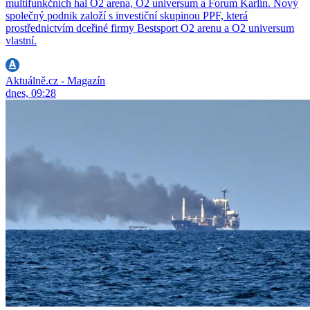
multifunkčních hal O2 arena, O2 universum a Forum Karlín. Nový
společný podnik založí s investiční skupinou PPF, která
prostřednictvím dceřiné firmy Bestsport O2 arenu a O2 universum
vlastní.
Aktuálně.cz - Magazín
dnes, 09:28