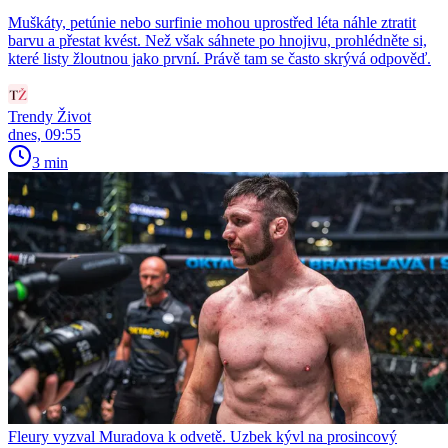
Muškáty, petúnie nebo surfinie mohou uprostřed léta náhle ztratit
barvu a přestat kvést. Než však sáhnete po hnojivu, prohlédněte si,
které listy žloutnou jako první. Právě tam se často skrývá odpověď.
Trendy Život
dnes, 09:55
3 min
Fleury vyzval Muradova k odvetě. Uzbek kývl na prosincový