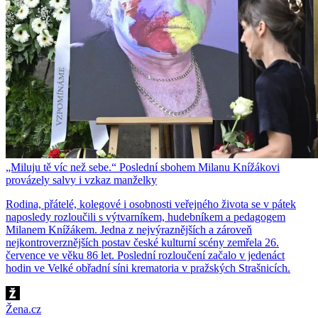
„Miluju tě víc než sebe.“ Poslední sbohem Milanu Knížákovi
provázely salvy i vzkaz manželky
Rodina, přátelé, kolegové i osobnosti veřejného života se v pátek
naposledy rozloučili s výtvarníkem, hudebníkem a pedagogem
Milanem Knížákem. Jedna z nejvýraznějších a zároveň
nejkontroverznějších postav české kulturní scény zemřela 26.
července ve věku 86 let. Poslední rozloučení začalo v jedenáct
hodin ve Velké obřadní síni krematoria v pražských Strašnicích.
Žena.cz