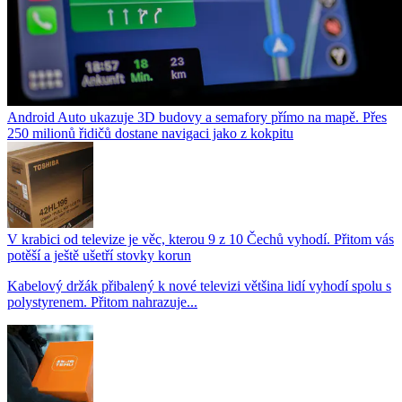
Android Auto ukazuje 3D budovy a semafory přímo na mapě. Přes
250 milionů řidičů dostane navigaci jako z kokpitu
V krabici od televize je věc, kterou 9 z 10 Čechů vyhodí. Přitom vás
potěší a ještě ušetří stovky korun
Kabelový držák přibalený k nové televizi většina lidí vyhodí spolu s
polystyrenem. Přitom nahrazuje...