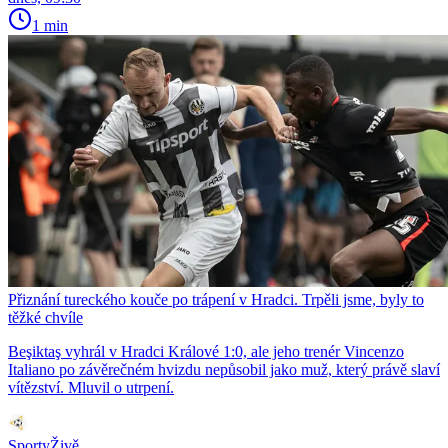
1 min
Přiznání tureckého kouče po trápení v Hradci. Trpěli jsme, byly to
těžké chvíle
Beşiktaş vyhrál v Hradci Králové 1:0, ale jeho trenér Vincenzo
Italiano po závěrečném hvizdu nepůsobil jako muž, který právě slaví
vítězství. Mluvil o utrpení.
SportyŽivě