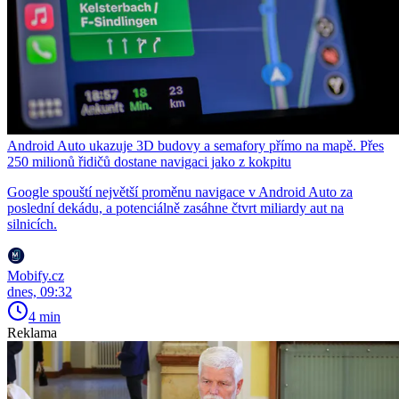
Android Auto ukazuje 3D budovy a semafory přímo na mapě. Přes
250 milionů řidičů dostane navigaci jako z kokpitu
Google spouští největší proměnu navigace v Android Auto za
poslední dekádu, a potenciálně zasáhne čtvrt miliardy aut na
silnicích.
Mobify.cz
dnes, 09:32
4 min
Reklama