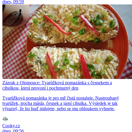
dnes, 09:59
Zázrak z Olomouce: Tvarůžková pomazánka s česnekem a
cibulkou, která provoní i pochmurný den
Tvarůžková pomazánka je pro mě čistá nostalgie. Nastrouhaný
tvarůžek, trocha másla, česnek a jarní cibulka. Výsledek je tak
výrazný, že ho buď milujete, nebo se mu obloukem vyhnete.
Cooky.cz
dnes, 09:56