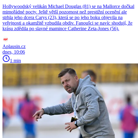
Hollywoodský velikán Michael Douglas (81) se na Mallorce dočkal
mimořádné pocty. Ještě větší pozornost než prestižní ocenění ale
strhla jeho dcera Carys (23), která se po jeho boku objevila na
veřejnosti a okamžitě vzbudila obdiv. Fanoušci se navíc shodují, že
krásu zdědila po slavné mamince Catherine Zeta-Jones (56).
Aplausin.cz
dnes, 10:06
1 min