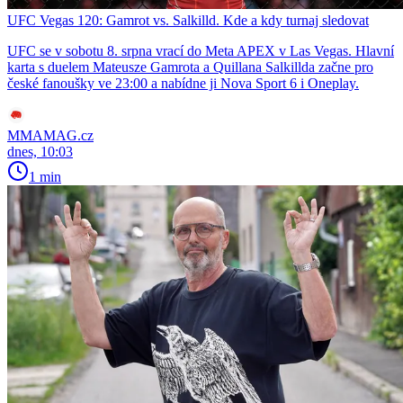
UFC Vegas 120: Gamrot vs. Salkilld. Kde a kdy turnaj sledovat
UFC se v sobotu 8. srpna vrací do Meta APEX v Las Vegas. Hlavní
karta s duelem Mateusze Gamrota a Quillana Salkillda začne pro
české fanoušky ve 23:00 a nabídne ji Nova Sport 6 i Oneplay.
MMAMAG.cz
dnes, 10:03
1 min