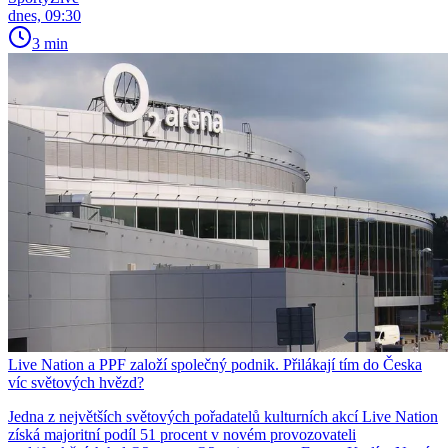
dnes, 09:30
3 min
Live Nation a PPF založí společný podnik. Přilákají tím do Česka
víc světových hvězd?
Jedna z největších světových pořadatelů kulturních akcí Live Nation
získá majoritní podíl 51 procent v novém provozovateli