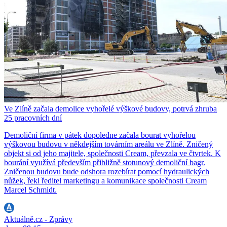
Ve Zlíně začala demolice vyhořelé výškové budovy, potrvá zhruba
25 pracovních dní
Demoliční firma v pátek dopoledne začala bourat vyhořelou
výškovou budovu v někdejším továrním areálu ve Zlíně. Zničený
objekt si od jeho majitele, společnosti Cream, převzala ve čtvrtek. K
bourání využívá především přibližně stotunový demoliční bagr.
Zničenou budovu bude odshora rozebírat pomocí hydraulických
nůžek, řekl ředitel marketingu a komunikace společnosti Cream
Marcel Schmidt.
Aktuálně.cz - Zprávy