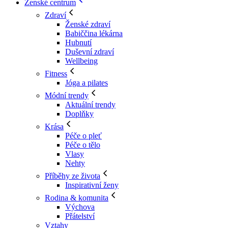
Ženské centrum
Zdraví
Ženské zdraví
Babiččina lékárna
Hubnutí
Duševní zdraví
Wellbeing
Fitness
Jóga a pilates
Módní trendy
Aktuální trendy
Doplňky
Krása
Péče o pleť
Péče o tělo
Vlasy
Nehty
Příběhy ze života
Inspirativní ženy
Rodina & komunita
Výchova
Přátelství
Vztahy