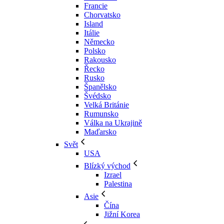
Francie
Chorvatsko
Island
Itálie
Německo
Polsko
Rakousko
Řecko
Rusko
Španělsko
Švédsko
Velká Británie
Rumunsko
Válka na Ukrajině
Maďarsko
Svět
USA
Blízký východ
Izrael
Palestina
Asie
Čína
Jižní Korea