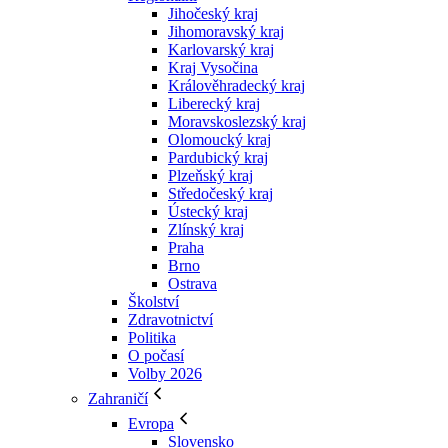
Jihočeský kraj
Jihomoravský kraj
Karlovarský kraj
Kraj Vysočina
Králověhradecký kraj
Liberecký kraj
Moravskoslezský kraj
Olomoucký kraj
Pardubický kraj
Plzeňský kraj
Středočeský kraj
Ústecký kraj
Zlínský kraj
Praha
Brno
Ostrava
Školství
Zdravotnictví
Politika
O počasí
Volby 2026
Zahraničí
Evropa
Slovensko