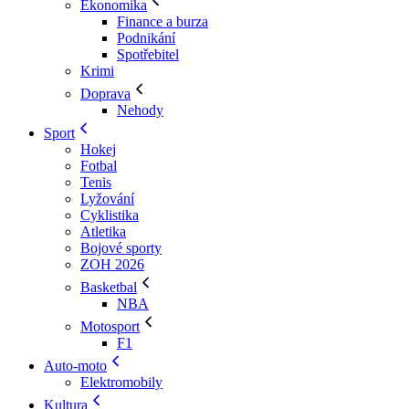
Ekonomika
Finance a burza
Podnikání
Spotřebitel
Krimi
Doprava
Nehody
Sport
Hokej
Fotbal
Tenis
Lyžování
Cyklistika
Atletika
Bojové sporty
ZOH 2026
Basketbal
NBA
Motosport
F1
Auto-moto
Elektromobily
Kultura