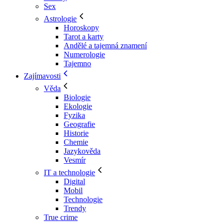
Sex
Astrologie
Horoskopy
Tarot a karty
Andělé a tajemná znamení
Numerologie
Tajemno
Zajímavosti
Věda
Biologie
Ekologie
Fyzika
Geografie
Historie
Chemie
Jazykověda
Vesmír
IT a technologie
Digital
Mobil
Technologie
Trendy
True crime