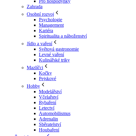
Pro hospodyňky
Zahrada
Osobní rozvoj
Psychologie
Management
Kariéra
Spiritualita a náboženství
Jídlo a vaření
Světová gastronomie
Levné vaření
Kulinářské triky
Mazlíčci
Kočky
Pejskové
Hobby
Modelářství
Včelařství
Rybaření
Letectví
Automobilismus
Adrenalin
Sběratelství
Houbaření