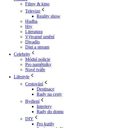
Filmy & kino
Televize
Reality show
Hudba
Hry
Literatura
Výtvarné umění
Divadlo
Digi a stream
Celebrity
Módní policie
Pro pamětníky
Nové tváře
Lifestyle
Cestování
Destinace
Rady na cesty
Bydlení
Interiery
Rady do domu
DIY
Pro kutily