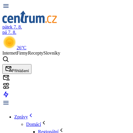
pátek 7. 8.
pá 7. 8.
26°C
Internet
Firmy
Recepty
Slovníky
Přihlášení
Zprávy
Domácí
Regionální