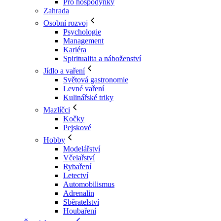
Pro hospodyňky
Zahrada
Osobní rozvoj
Psychologie
Management
Kariéra
Spiritualita a náboženství
Jídlo a vaření
Světová gastronomie
Levné vaření
Kulinářské triky
Mazlíčci
Kočky
Pejskové
Hobby
Modelářství
Včelařství
Rybaření
Letectví
Automobilismus
Adrenalin
Sběratelství
Houbaření