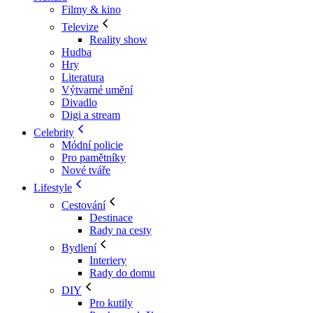
Filmy & kino
Televize
Reality show
Hudba
Hry
Literatura
Výtvarné umění
Divadlo
Digi a stream
Celebrity
Módní policie
Pro pamětníky
Nové tváře
Lifestyle
Cestování
Destinace
Rady na cesty
Bydlení
Interiery
Rady do domu
DIY
Pro kutily