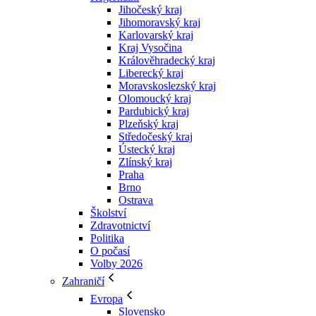
Jihočeský kraj
Jihomoravský kraj
Karlovarský kraj
Kraj Vysočina
Králověhradecký kraj
Liberecký kraj
Moravskoslezský kraj
Olomoucký kraj
Pardubický kraj
Plzeňský kraj
Středočeský kraj
Ústecký kraj
Zlínský kraj
Praha
Brno
Ostrava
Školství
Zdravotnictví
Politika
O počasí
Volby 2026
Zahraničí
Evropa
Slovensko