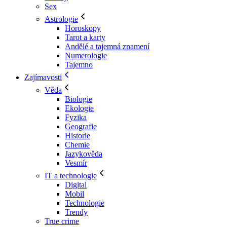
Sex
Astrologie
Horoskopy
Tarot a karty
Andělé a tajemná znamení
Numerologie
Tajemno
Zajímavosti
Věda
Biologie
Ekologie
Fyzika
Geografie
Historie
Chemie
Jazykověda
Vesmír
IT a technologie
Digital
Mobil
Technologie
Trendy
True crime