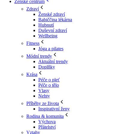
Ženské centrum
Zdraví
Ženské zdraví
Babiččina lékárna
Hubnutí
Duševní zdraví
Wellbeing
Fitness
Jóga a pilates
Módní trendy
Aktuální trendy
Doplňky
Krása
Péče o pleť
Péče o tělo
Vlasy
Nehty
Příběhy ze života
Inspirativní ženy
Rodina & komunita
Výchova
Přátelství
Vztahy