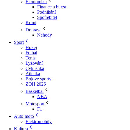
Ekonomika
Finance a burza
Podnikání
Spotřebitel
Krimi
Doprava
Nehody
Sport
Hokej
Fotbal
Tenis
Lyžování
Cyklistika
Atletika
Bojové sporty
ZOH 2026
Basketbal
NBA
Motosport
F1
Auto-moto
Elektromobily
Kultura