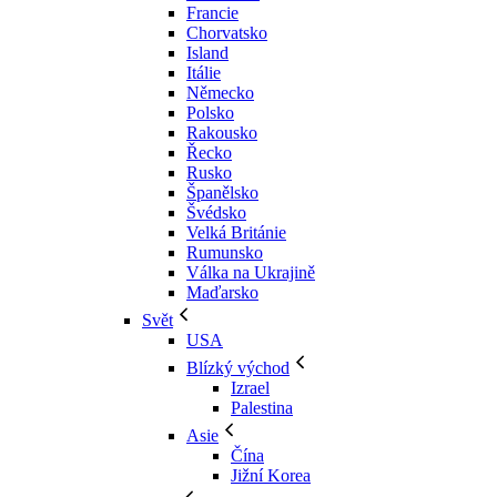
Francie
Chorvatsko
Island
Itálie
Německo
Polsko
Rakousko
Řecko
Rusko
Španělsko
Švédsko
Velká Británie
Rumunsko
Válka na Ukrajině
Maďarsko
Svět
USA
Blízký východ
Izrael
Palestina
Asie
Čína
Jižní Korea