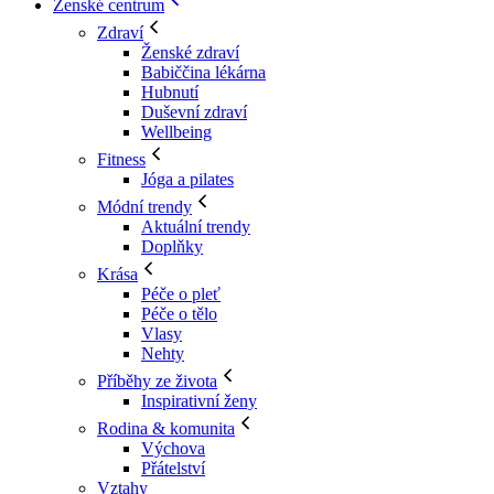
Ženské centrum
Zdraví
Ženské zdraví
Babiččina lékárna
Hubnutí
Duševní zdraví
Wellbeing
Fitness
Jóga a pilates
Módní trendy
Aktuální trendy
Doplňky
Krása
Péče o pleť
Péče o tělo
Vlasy
Nehty
Příběhy ze života
Inspirativní ženy
Rodina & komunita
Výchova
Přátelství
Vztahy