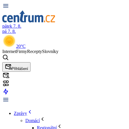
pátek 7. 8.
pá 7. 8.
20°C
Internet
Firmy
Recepty
Slovníky
Přihlášení
Zprávy
Domácí
Regionální