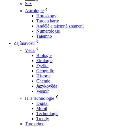
Sex
Astrologie
Horoskopy
Tarot a karty
Andělé a tajemná znamení
Numerologie
Tajemno
Zajímavosti
Věda
Biologie
Ekologie
Fyzika
Geografie
Historie
Chemie
Jazykověda
Vesmír
IT a technologie
Digital
Mobil
Technologie
Trendy
True crime