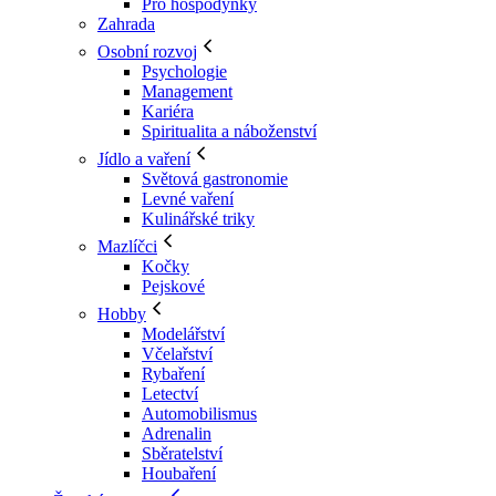
Pro hospodyňky
Zahrada
Osobní rozvoj
Psychologie
Management
Kariéra
Spiritualita a náboženství
Jídlo a vaření
Světová gastronomie
Levné vaření
Kulinářské triky
Mazlíčci
Kočky
Pejskové
Hobby
Modelářství
Včelařství
Rybaření
Letectví
Automobilismus
Adrenalin
Sběratelství
Houbaření