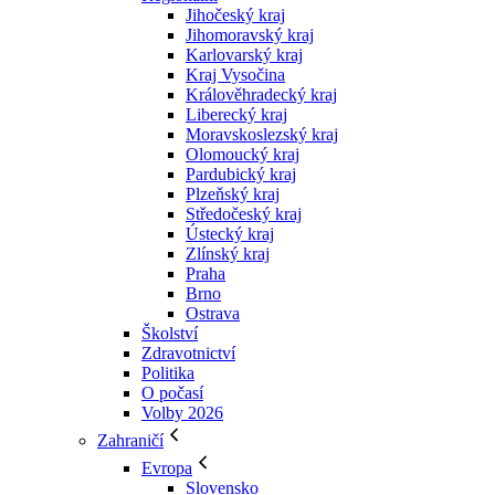
Jihočeský kraj
Jihomoravský kraj
Karlovarský kraj
Kraj Vysočina
Králověhradecký kraj
Liberecký kraj
Moravskoslezský kraj
Olomoucký kraj
Pardubický kraj
Plzeňský kraj
Středočeský kraj
Ústecký kraj
Zlínský kraj
Praha
Brno
Ostrava
Školství
Zdravotnictví
Politika
O počasí
Volby 2026
Zahraničí
Evropa
Slovensko