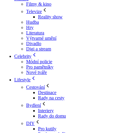
Filmy & kino
Televize
Reality show
Hudba
Hry
Literatura
Výtvarné umění
Divadlo
Digi a stream
Celebrity
Módní policie
Pro pamětníky
Nové tváře
Lifestyle
Cestování
Destinace
Rady na cesty
Bydlení
Interiery
Rady do domu
DIY
Pro kutily