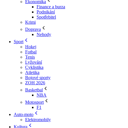
Ekonomika
Finance a burza
Podnikání
Spotřebitel
Krimi
Doprava
Nehody
Sport
Hokej
Fotbal
Tenis
Lyžování
Cyklistika
Atletika
Bojové sporty
ZOH 2026
Basketbal
NBA
Motosport
F1
Auto-moto
Elektromobily
Kultura