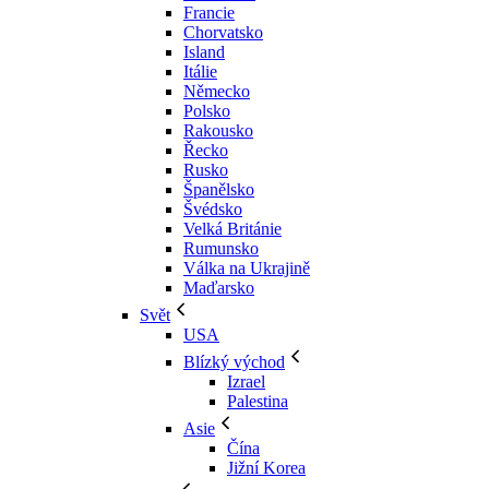
Francie
Chorvatsko
Island
Itálie
Německo
Polsko
Rakousko
Řecko
Rusko
Španělsko
Švédsko
Velká Británie
Rumunsko
Válka na Ukrajině
Maďarsko
Svět
USA
Blízký východ
Izrael
Palestina
Asie
Čína
Jižní Korea