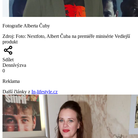
Fotografie Alberta Čuby
Zdroj
:
Foto: Nextfoto, Albert Čuba na premiéře minisérie Vedlejší
produkt
Sdílet
Denní
výzva
0
Reklama
Další články z
In-lifestyle.cz