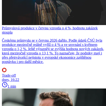
Průmyslová produkce v červnu vzrostla o 4 %, hodnota zakázek
stoupla
Českému průmyslu se v červnu 2026 dařilo. Podle údajů ČSÚ byla
produkce meziročně reálně vyšší o 4 % a ve srovnání s květnem
vzrostla o 1,2 %. Ještě výrazněji se zvýšila hodnota nových zakázek,
která meziročně vzrostla o 13,1 %. To naznačuje, že podniky mají i
přes přetrvávající nejistotu v evropské ekonomice zajištěnou
poptávku i pro další měsíce.
Trade-off
dnes, 16:22
1 min