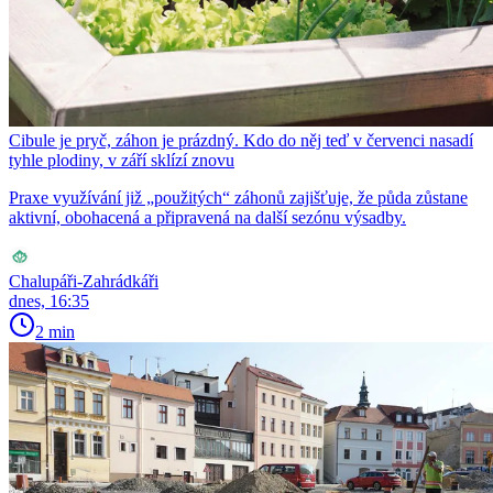
Cibule je pryč, záhon je prázdný. Kdo do něj teď v červenci nasadí
tyhle plodiny, v září sklízí znovu
Praxe využívání již „použitých“ záhonů zajišťuje, že půda zůstane
aktivní, obohacená a připravená na další sezónu výsadby.
Chalupáři-Zahrádkáři
dnes, 16:35
2 min