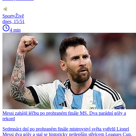
SportyŽivě
dnes, 15:51
4 min
Messi zahájil léčbu po prohraném finále MS. Dva parádní góly a
rekord
Sedmnáct dní po prohraném finále mistrovství světa vstřelil Lionel
Messi dva góly a stal se historicky nejlepším střelcem Leagues Cup.