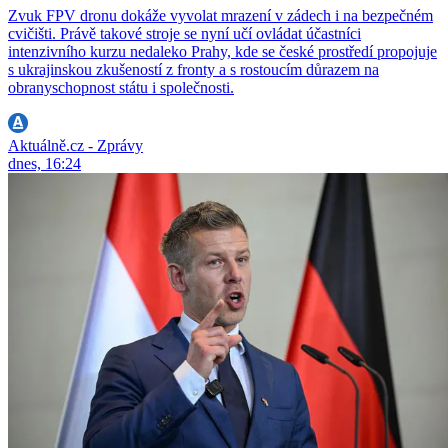
Zvuk FPV dronu dokáže vyvolat mrazení v zádech i na bezpečném
cvičišti. Právě takové stroje se nyní učí ovládat účastníci
intenzivního kurzu nedaleko Prahy, kde se české prostředí propojuje
s ukrajinskou zkušeností z fronty a s rostoucím důrazem na
obranyschopnost státu i společnosti.
Aktuálně.cz - Zprávy
dnes, 16:24