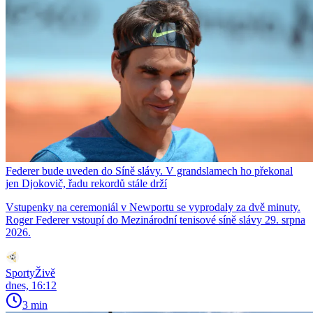
Federer bude uveden do Síně slávy. V grandslamech ho překonal
jen Djokovič, řadu rekordů stále drží
Vstupenky na ceremoniál v Newportu se vyprodaly za dvě minuty.
Roger Federer vstoupí do Mezinárodní tenisové síně slávy 29. srpna
2026.
SportyŽivě
dnes, 16:12
3 min