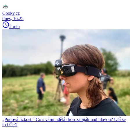
Cooky.cz
dnes, 16:25
2 min
„Pudová úzkost.“ Co s vámi udělá dron-zabiják nad hlavou? Učí se
to i Češi