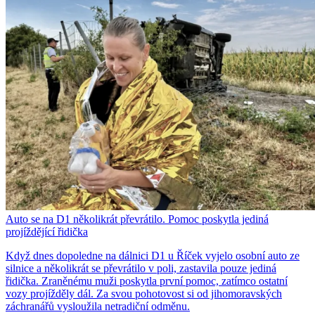
Auto se na D1 několikrát převrátilo. Pomoc poskytla jediná
projíždějící řidička
Když dnes dopoledne na dálnici D1 u Říček vyjelo osobní auto ze
silnice a několikrát se převrátilo v poli, zastavila pouze jediná
řidička. Zraněnému muži poskytla první pomoc, zatímco ostatní
vozy projížděly dál. Za svou pohotovost si od jihomoravských
záchranářů vysloužila netradiční odměnu.