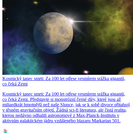
Kosmický tanec smrti: Za 100 let otřese vesmírem srážka gigantů,
co čeká Zemi
Kosmický tanec smrti: Za 100 let otřese vesmírem srážka gigantů,
co čeká Zemi. Představte si monstrózní černé díry, které jsou až
miliardkrát hmotnější než naše Slunce, jak se k sobě divoce přitahují
v těsném gravitačním objetí. Žádná sci-fi literatura, ale čistá realita,
kterou nedávno odhalili astronomové z Max-Planck-Institutu v
aktivním galaktickém jádru vzdáleného blazaru Markarian 501.