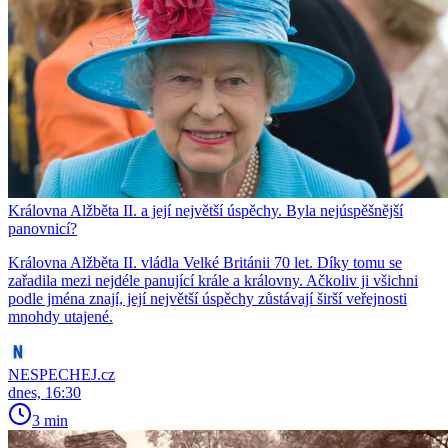
Královna Alžběta II. a její největší úspěchy. Byla nejúspěšnější
panovnicí?
Královna Alžběta II. vládla Velké Británii 70 let. Díky tomu se
zařadila mezi nejdéle panující krále a královny. Ačkoliv ji všichni
podle jména znají, její největší úspěchy zůstávají širší veřejnosti
mnohdy utajené.
NESPECHEJ.cz
dnes, 16:30
3 min