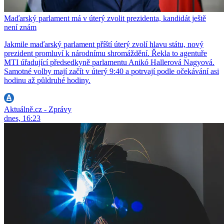
Maďarský parlament má v úterý zvolit prezidenta, kandidát ještě
není znám
Jakmile maďarský parlament příští úterý zvolí hlavu státu, nový
prezident promluví k národnímu shromáždění. Řekla to agentuře
MTI úřadující předsedkyně parlamentu Anikó Hallerová Nagyová.
Samotné volby mají začít v úterý 9:40 a potrvají podle očekávání asi
hodinu až půldruhé hodiny.
Aktuálně.cz - Zprávy
dnes, 16:23