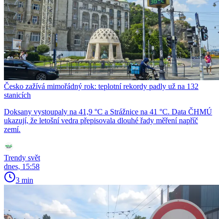
Česko zažívá mimořádný rok: teplotní rekordy padly už na 132
stanicích
Doksany vystoupaly na 41,9 °C a Strážnice na 41 °C. Data ČHMÚ
ukazují, že letošní vedra přepisovala dlouhé řady měření napříč
zemí.
Trendy svět
dnes, 15:58
3 min