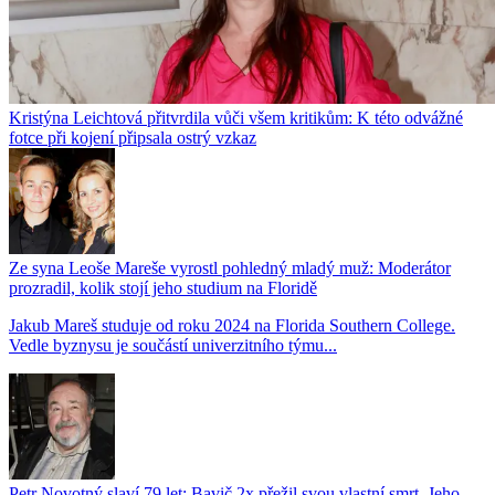
Kristýna Leichtová přitvrdila vůči všem kritikům: K této odvážné
fotce při kojení připsala ostrý vzkaz
Ze syna Leoše Mareše vyrostl pohledný mladý muž: Moderátor
prozradil, kolik stojí jeho studium na Floridě
Jakub Mareš studuje od roku 2024 na Florida Southern College.
Vedle byznysu je součástí univerzitního týmu...
Petr Novotný slaví 79 let: Bavič 2x přežil svou vlastní smrt. Jeho