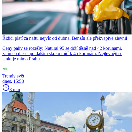
Řidiči platí za naftu nejvíc od dubna. Benzín ale překvapivě zlevnil
Ceny paliv se rozešly: Natural 95 se drží těsně nad 42 korunami,
zatímco diesel po dalším skoku míří k 45 korunám. Nejlevněji se
tankuje mimo Prahu.
Trendy svět
dnes, 15:58
3 min