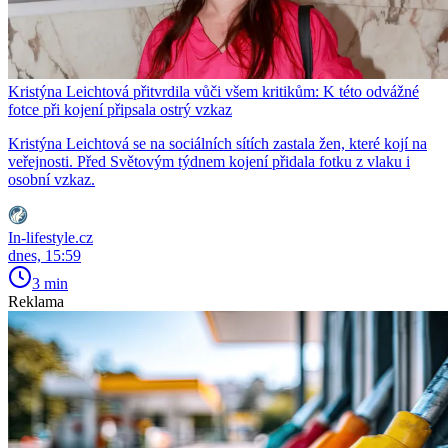
Kristýna Leichtová přitvrdila vůči všem kritikům: K této odvážné
fotce při kojení připsala ostrý vzkaz
Kristýna Leichtová se na sociálních sítích zastala žen, které kojí na
veřejnosti. Před Světovým týdnem kojení přidala fotku z vlaku i
osobní vzkaz.
In-lifestyle.cz
dnes, 15:59
3 min
Reklama