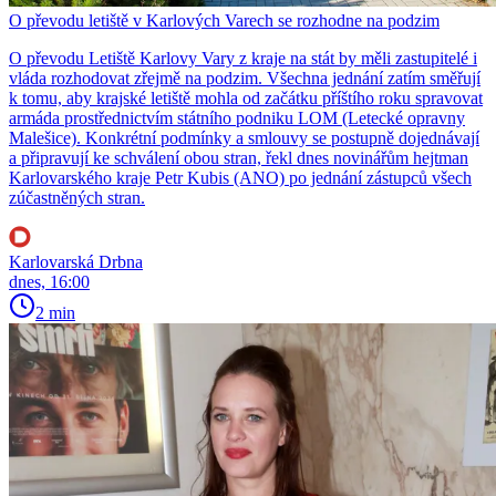
O převodu letiště v Karlových Varech se rozhodne na podzim
O převodu Letiště Karlovy Vary z kraje na stát by měli zastupitelé i
vláda rozhodovat zřejmě na podzim. Všechna jednání zatím směřují
k tomu, aby krajské letiště mohla od začátku příštího roku spravovat
armáda prostřednictvím státního podniku LOM (Letecké opravny
Malešice). Konkrétní podmínky a smlouvy se postupně dojednávají
a připravují ke schválení obou stran, řekl dnes novinářům hejtman
Karlovarského kraje Petr Kubis (ANO) po jednání zástupců všech
zúčastněných stran.
Karlovarská Drbna
dnes, 16:00
2 min