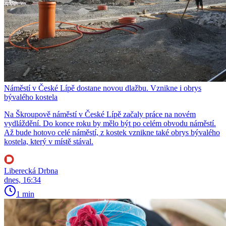
Náměstí v České Lípě dostane novou dlažbu. Vznikne i obrys
bývalého kostela
Na Škroupově náměstí v České Lípě začaly práce na novém
vydláždění. Do konce roku by mělo být po celém obvodu náměstí.
Až bude hotovo celé náměstí, z kostek vznikne také obrys bývalého
kostela, který v místě stával.
Liberecká Drbna
dnes, 16:34
1 min