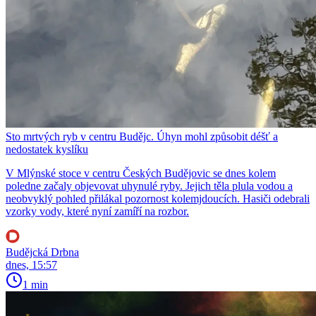
Sto mrtvých ryb v centru Budějc. Úhyn mohl způsobit déšť a
nedostatek kyslíku
V Mlýnské stoce v centru Českých Budějovic se dnes kolem
poledne začaly objevovat uhynulé ryby. Jejich těla plula vodou a
neobvyklý pohled přilákal pozornost kolemjdoucích. Hasiči odebrali
vzorky vody, které nyní zamíří na rozbor.
Budějcká Drbna
dnes, 15:57
1 min