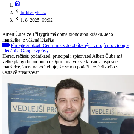
In-lifestyle.cz
1. 8. 2025, 09:02
Albert Čuba ze Tří tygrů má doma blonďatou krásku. Jeho
manželka je vážená lékařka
Přidejte si obsah Centrum.cz do oblíbených zdrojů pro Google
hledání a Google zprávy
Herec, režisér, podnikatel, principál i spisovatel Albert Čuba má
velké plány do budoucna. Oporu má ve své krásné a úspěšné
manželce, která nepochybuje, že se mu podaří nové divadlo v
Ostravě zrealizovat.