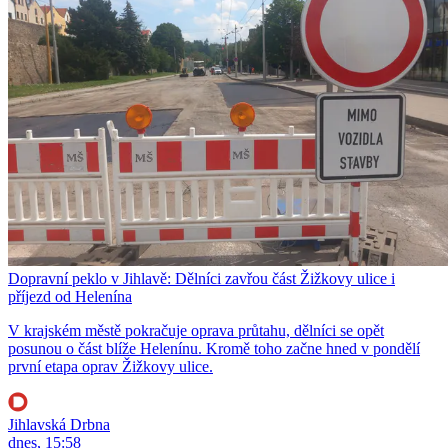
Dopravní peklo v Jihlavě: Dělníci zavřou část Žižkovy ulice i
příjezd od Helenína
V krajském městě pokračuje oprava průtahu, dělníci se opět
posunou o část blíže Helenínu. Kromě toho začne hned v pondělí
první etapa oprav Žižkovy ulice.
Jihlavská Drbna
dnes, 15:58