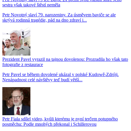
sestra však takové štěstí neměla
Petr Novotný slaví 79. narozeniny. Za úsměvem baviče se ale
skrývá rodinná tragédie, pád na dno zdraví i...
Prezident Pavel vyrazil na tajnou dovolenou: Prozradila ho však tato
fotografie z restaurace
Petr Pavel se během dovolené ukázal v polské Kudowě-Zdróji.
Nenápadnost celé návštěvy teď budí větší...
Petr Fiala sdílel video, kvůli kterému je nyní terčem potupného
posměchu: Podle mnohých překonal i Schillerovou