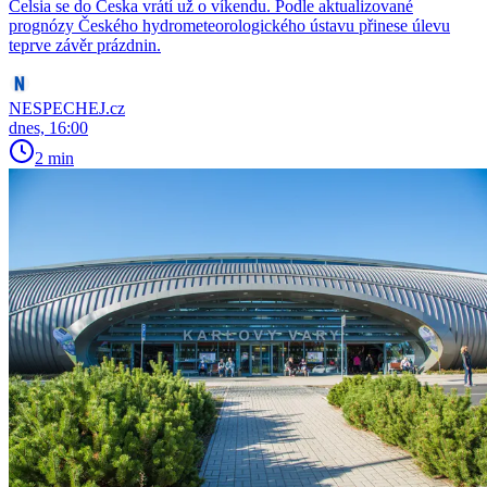
Celsia se do Česka vrátí už o víkendu. Podle aktualizované
prognózy Českého hydrometeorologického ústavu přinese úlevu
teprve závěr prázdnin.
NESPECHEJ.cz
dnes, 16:00
2 min