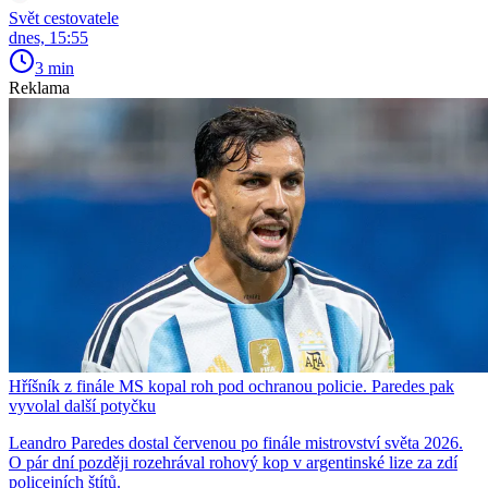
Svět cestovatele
dnes, 15:55
3 min
Reklama
Hříšník z finále MS kopal roh pod ochranou policie. Paredes pak
vyvolal další potyčku
Leandro Paredes dostal červenou po finále mistrovství světa 2026.
O pár dní později rozehrával rohový kop v argentinské lize za zdí
policejních štítů.