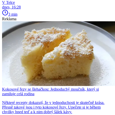
V Telce
dnes, 16:28
3 min
Reklama
Kokosové řezy se šlehačkou: Jednoduchý moučník, který si
zamiluje celá rodina
Některé recepty dokazují, že v jednoduchosti je skutečně krása.
Přesně takové jsou i tyto kokosové řezy. Upečete si je během
chvilky hned teď a k nim dobrý šálek kávy.