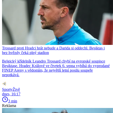
Trossard proti Hradci hrát nebude a Darida si oddechl. Beşiktaş i
bez hvězdy čeká plný stadion
Belgický křídelník Leandro Trossard chybí na evropské soupisce
Beşiktaşe. Hradec Králové ve čtvrtek 6. srpna vybíhá do vyprodané
FINEP Areny s vědomím, že největší letní posilu soupeře
nepotkává.
SportyŽivě
dnes, 16:17
3 min
Reklama