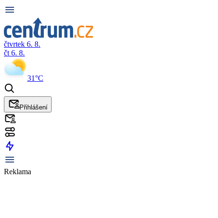
čtvrtek 6. 8.
čt 6. 8.
31°C
Přihlášení
Reklama