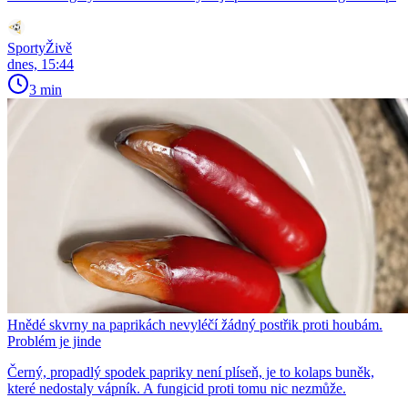
SportyŽivě
dnes, 15:44
3 min
Hnědé skvrny na paprikách nevyléčí žádný postřik proti houbám.
Problém je jinde
Černý, propadlý spodek papriky není plíseň, je to kolaps buněk,
které nedostaly vápník. A fungicid proti tomu nic nezmůže.