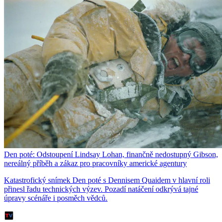
Den poté: Odstoupení Lindsay Lohan, finančně nedostupný Gibson,
nereálný příběh a zákaz pro pracovníky americké agentury
Katastrofický snímek Den poté s Dennisem Quaidem v hlavní roli
přinesl řadu technických výzev. Pozadí natáčení odkrývá tajné
úpravy scénáře i posměch vědců.