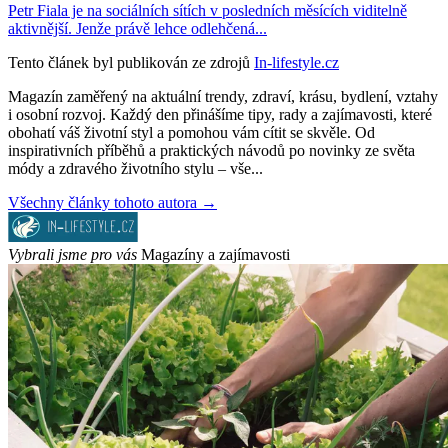
Petr Fiala je na sociálních sítích v posledních měsících viditelně
aktivnější. Jenže právě lehce odlehčená...
Tento článek byl publikován ze zdrojů
In-lifestyle.cz
Magazín zaměřený na aktuální trendy, zdraví, krásu, bydlení, vztahy
i osobní rozvoj. Každý den přinášíme tipy, rady a zajímavosti, které
obohatí váš životní styl a pomohou vám cítit se skvěle. Od
inspirativních příběhů a praktických návodů po novinky ze světa
módy a zdravého životního stylu – vše...
Všechny články tohoto autora →
Vybrali jsme pro vás
Magazíny a zajímavosti