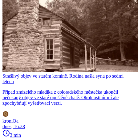
Strašlivý objev ve starém komíně. Rodina našla syna po sedmi
letech
Případ zmizelého mladíka z coloradského městečka ukončil
nečekaný objev ve staré opuštěné chatě. Okolnosti úmrtí ale
zpochybňují vyšetřovací verzi.
kroniQa
dnes, 16:28
3 min