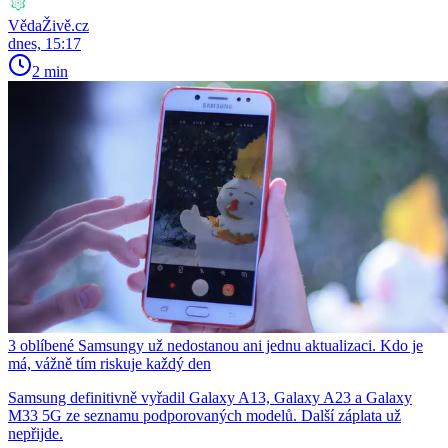
VědaŽivě.cz
dnes, 15:17
2 min
3 oblíbené Samsungy už nedostanou ani jednu aktualizaci. Kdo je
má, vážně tím riskuje každý den
Samsung definitivně vyřadil Galaxy A13, Galaxy A23 a Galaxy
M33 5G ze seznamu podporovaných modelů. Další záplata už
nepřijde.