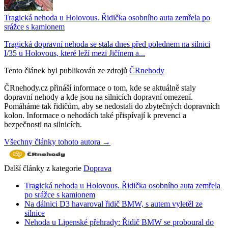
Tragická nehoda u Holovous. Řidička osobního auta zemřela po
srážce s kamionem
Tragická dopravní nehoda se stala dnes před polednem na silnici
I/35 u Holovous, které leží mezi Jičínem a...
Tento článek byl publikován ze zdrojů
ČRnehody
ČRnehody.cz přináší informace o tom, kde se aktuálně staly
dopravní nehody a kde jsou na silnicích dopravní omezení.
Pomáháme tak řidičům, aby se nedostali do zbytečných dopravních
kolon. Informace o nehodách také přispívají k prevenci a
bezpečnosti na silnicích.
Všechny články tohoto autora →
Další články z kategorie
Doprava
Tragická nehoda u Holovous. Řidička osobního auta zemřela
po srážce s kamionem
Na dálnici D3 havaroval řidič BMW, s autem vyletěl ze
silnice
Nehoda u Lipenské přehrady: Řidič BMW se proboural do