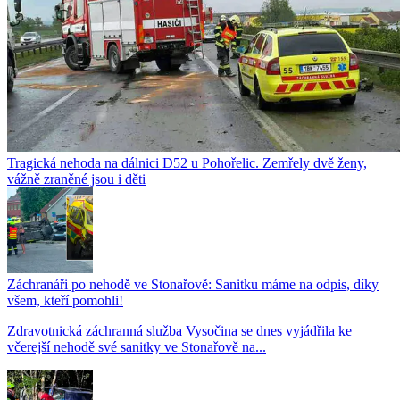
Tragická nehoda na dálnici D52 u Pohořelic. Zemřely dvě ženy,
vážně zraněné jsou i děti
Záchranáři po nehodě ve Stonařově: Sanitku máme na odpis, díky
všem, kteří pomohli!
Zdravotnická záchranná služba Vysočina se dnes vyjádřila ke
včerejší nehodě své sanitky ve Stonařově na...