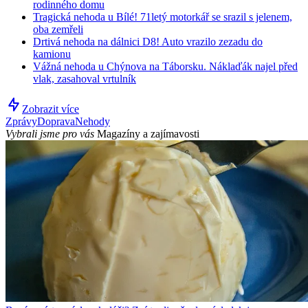
rodinného domu
Tragická nehoda u Bílé! 71letý motorkář se srazil s jelenem,
oba zemřeli
Drtivá nehoda na dálnici D8! Auto vrazilo zezadu do
kamionu
Vážná nehoda u Chýnova na Táborsku. Náklaďák najel před
vlak, zasahoval vrtulník
Zobrazit více
Zprávy
Doprava
Nehody
Vybrali jsme pro vás
Magazíny a zajímavosti