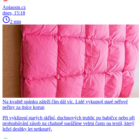
Aplausin.cz
dnes, 15:18
2 min
Na kvalitě spánku záleží čím dál víc. Lidé vykupují staré péřové
peřiny za tisíce korun
Při vyklízení starých skříní, duchnových truhlic po babičce nebo při
prohrabávání zásob na chalupě narážíme velmi často na textil, který
ležel desítky let netknutý.