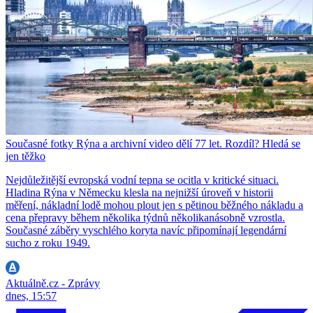
Současné fotky Rýna a archivní video dělí 77 let. Rozdíl? Hledá se
jen těžko
Nejdůležitější evropská vodní tepna se ocitla v kritické situaci.
Hladina Rýna v Německu klesla na nejnižší úroveň v historii
měření, nákladní lodě mohou plout jen s pětinou běžného nákladu a
cena přepravy během několika týdnů několikanásobně vzrostla.
Současné záběry vyschlého koryta navíc připomínají legendární
sucho z roku 1949.
Aktuálně.cz - Zprávy
dnes, 15:57