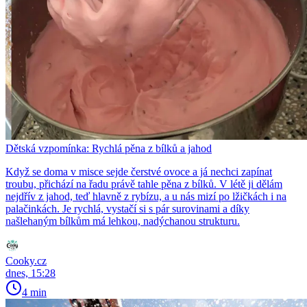
Dětská vzpomínka: Rychlá pěna z bílků a jahod
Když se doma v misce sejde čerstvé ovoce a já nechci zapínat
troubu, přichází na řadu právě tahle pěna z bílků. V létě ji dělám
nejdřív z jahod, teď hlavně z rybízu, a u nás mizí po lžičkách i na
palačinkách. Je rychlá, vystačí si s pár surovinami a díky
našlehaným bílkům má lehkou, nadýchanou strukturu.
Cooky.cz
dnes, 15:28
4 min