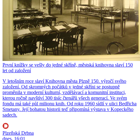
První knížky se vešly do jedné skříně, městská knihovna slaví 150
let od založení
V letošním roce slaví Knihovna města Plzně 150. výročí svého
založení. Od skromných počátků v jedné skříni se postupně
proměnila v moderní kulturní, vzdělávací a komunitní instituci,
kterou ročně navštíví 300 tisíc čtenářů všech generací. Ve svém
fondu má také půl milionu knih. Od roku 1960 sídlí v ulici Bedřicha
Smetany. Její bohatou historii teď připomíná výstava v Kopeckého
sadech.
Plzeňská Drbna
dnes, 16:01