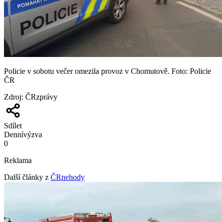
Policie v sobotu večer omezila provoz v Chomutově. Foto: Policie
ČR
Zdroj
:
ČRzprávy
Sdílet
Denní
výzva
0
Reklama
Další články z
ČRnehody