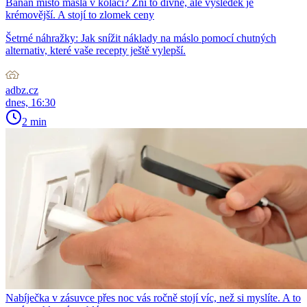
Banán místo másla v koláči? Zní to divně, ale výsledek je
krémovější. A stojí to zlomek ceny
Šetrné náhražky: Jak snížit náklady na máslo pomocí chutných
alternativ, které vaše recepty ještě vylepší.
adbz.cz
dnes, 16:30
2 min
Nabíječka v zásuvce přes noc vás ročně stojí víc, než si myslíte. A to