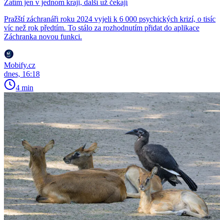
Zatím jen v jednom kraji, další už čekají
Pražští záchranáři roku 2024 vyjeli k 6 000 psychických krizí, o tisíc
víc než rok předtím. To stálo za rozhodnutím přidat do aplikace
Záchranka novou funkci.
Mobify.cz
dnes, 16:18
4 min