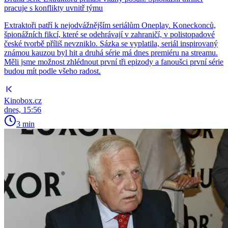
pracuje s konflikty uvnitř týmu
Extraktoři patří k nejodvážnějším seriálům Oneplay. Koneckonců,
špionážních fikcí, které se odehrávají v zahraničí, v polistopadové
české tvorbě příliš nevzniklo. Sázka se vyplatila, seriál inspirovaný
známou kauzou byl hit a druhá série má dnes premiéru na streamu.
Měli jsme možnost zhlédnout první tři epizody a fanoušci první série
budou mít podle všeho radost.
Kinobox.cz
dnes, 15:56
3 min