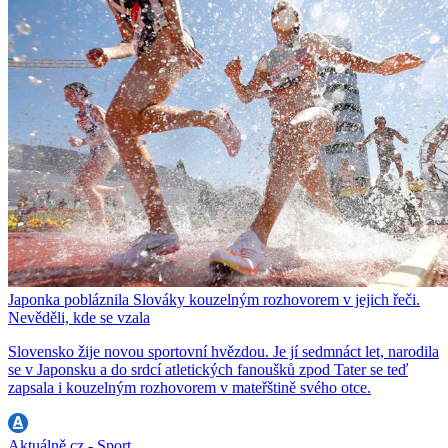
Japonka pobláznila Slováky kouzelným rozhovorem v jejich řeči.
Nevěděli, kde se vzala
Slovensko žije novou sportovní hvězdou. Je jí sedmnáct let, narodila
se v Japonsku a do srdcí atletických fanoušků zpod Tater se teď
zapsala i kouzelným rozhovorem v mateřštině svého otce.
Aktuálně.cz - Sport