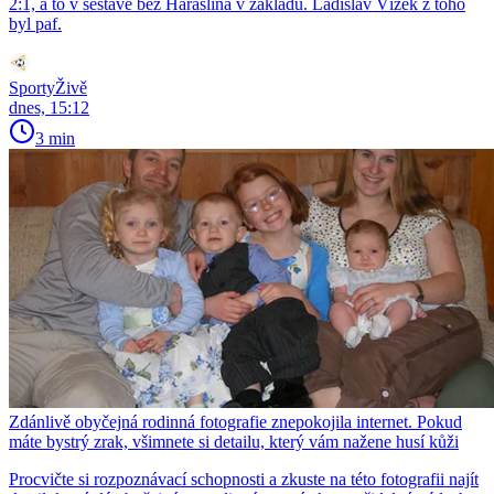
2:1, a to v sestavě bez Haraslína v základu. Ladislav Vízek z toho
byl paf.
SportyŽivě
dnes, 15:12
3 min
Zdánlivě obyčejná rodinná fotografie znepokojila internet. Pokud
máte bystrý zrak, všimnete si detailu, který vám nažene husí kůži
Procvičte si rozpoznávací schopnosti a zkuste na této fotografii najít