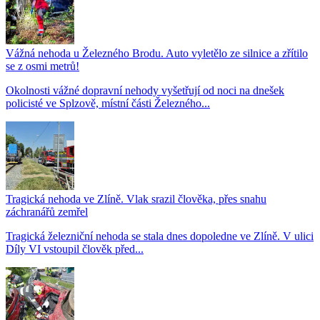
Vážná nehoda u Železného Brodu. Auto vyletělo ze silnice a zřítilo
se z osmi metrů!
Okolnosti vážné dopravní nehody vyšetřují od noci na dnešek
policisté ve Splzově, místní části Železného...
Tragická nehoda ve Zlíně. Vlak srazil člověka, přes snahu
záchranářů zemřel
Tragická železniční nehoda se stala dnes dopoledne ve Zlíně. V ulici
Díly VI vstoupil člověk před...