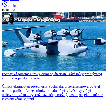
2 min
Reklama
Pochajská příšera: Čínský ekranoplán dostal závěsníky pro výzbroj
a míří k vojenskému využití
Čínský ekranoplán přezdívaný Pochajská příšera se znovu objevil
na fotografiích. Nové snímky odhalují čtyři závěsníky a čtyři
turbovrtulové motory, což naznačuje možný posun projektu směrem
k vojenskému využití.