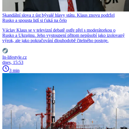
Skandální slova z úst bývalé hlavy státu. Klaus znovu podržel
Rusko a spousta lidí si ťuká na čelo
Václav Klaus se v televizní debatě ostře přel s moderátorkou o
Rusko a Ukrajinu. Jeho vystoupení přitom nepůsobí jako izolovaný
výrok, ale jako pokračování dlouhodobě čitelného postoje.
In-lifestyle.cz
dnes, 15:53
3 min