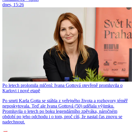
dnes, 15:26
Po letech prolomila mlčení: Ivana Gottová otevřeně promluvila o
Karlovi i nové etapě
Po smrti Karla Gotta se stáhla z veřejného života a rozhovory téměř
neposkytovala. Teď ale Ivana Gottová (50) udělala výjimku.
Promluvila o letech po boku legendárního zpěváka, náročném
období po jeho odchodu i o tom, proč cítí, že nastal čas znovu se
nadechnout.