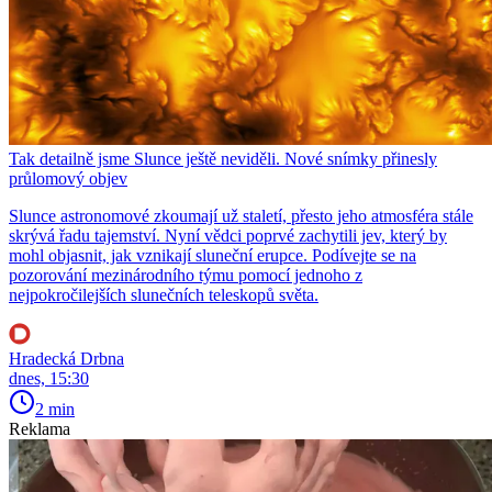
Tak detailně jsme Slunce ještě neviděli. Nové snímky přinesly
průlomový objev
Slunce astronomové zkoumají už staletí, přesto jeho atmosféra stále
skrývá řadu tajemství. Nyní vědci poprvé zachytili jev, který by
mohl objasnit, jak vznikají sluneční erupce. Podívejte se na
pozorování mezinárodního týmu pomocí jednoho z
nejpokročilejších slunečních teleskopů světa.
Hradecká Drbna
dnes, 15:30
2 min
Reklama