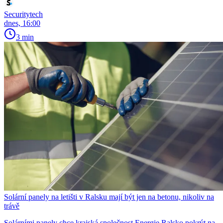
Securitytech
dnes, 16:00
3 min
Solární panely na letišti v Ralsku mají být jen na betonu, nikoliv na
trávě
Solárními panely chce krajská společnost Energie Ralsko pokrýt na