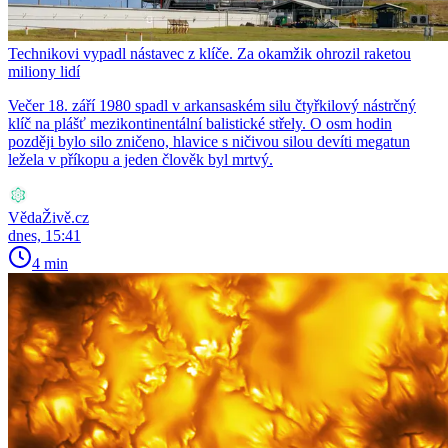
Technikovi vypadl nástavec z klíče. Za okamžik ohrozil raketou
miliony lidí
Večer 18. září 1980 spadl v arkansaském silu čtyřkilový nástrčný
klíč na plášť mezikontinentální balistické střely. O osm hodin
později bylo silo zničeno, hlavice s ničivou silou devíti megatun
ležela v příkopu a jeden člověk byl mrtvý.
VědaŽivě.cz
dnes, 15:41
4 min