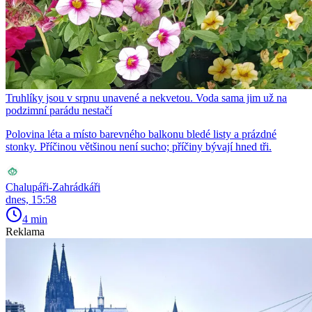
Truhlíky jsou v srpnu unavené a nekvetou. Voda sama jim už na
podzimní parádu nestačí
Polovina léta a místo barevného balkonu bledé listy a prázdné
stonky. Příčinou většinou není sucho; příčiny bývají hned tři.
Chalupáři-Zahrádkáři
dnes, 15:58
4 min
Reklama