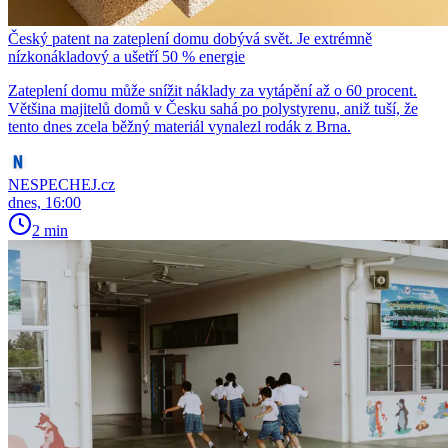
Český patent na zateplení domu dobývá svět. Je extrémně
nízkonákladový a ušetří 50 % energie
Zateplení domu může snížit náklady za vytápění až o 60 procent.
Většina majitelů domů v Česku sahá po polystyrenu, aniž tuší, že
tento dnes zcela běžný materiál vynalezl rodák z Brna.
NESPECHEJ.cz
dnes, 16:00
2 min