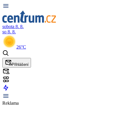
sobota 8. 8.
so 8. 8.
26°C
Přihlášení
Reklama