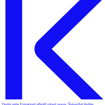
Druhá série Extraktorů přináší vítaný posun. Špionážní thriller