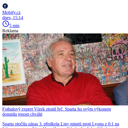
Mobify.cz
dnes, 15:14
5 min
Reklama
Fotbalový expert Vízek ztratil řeč. Sparta ho svým výkonem
donutila jenom chválit
Sparta otočila zápas 3. předkola Ligy mistrů proti Lyonu z 0:1 na