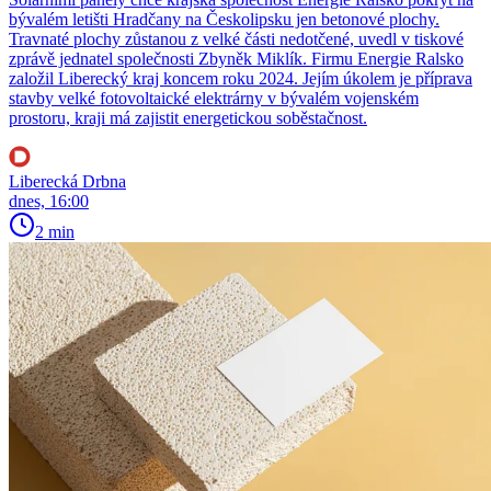
bývalém letišti Hradčany na Českolipsku jen betonové plochy.
Travnaté plochy zůstanou z velké části nedotčené, uvedl v tiskové
zprávě jednatel společnosti Zbyněk Miklík. Firmu Energie Ralsko
založil Liberecký kraj koncem roku 2024. Jejím úkolem je příprava
stavby velké fotovoltaické elektrárny v bývalém vojenském
prostoru, kraji má zajistit energetickou soběstačnost.
Liberecká Drbna
dnes, 16:00
2 min