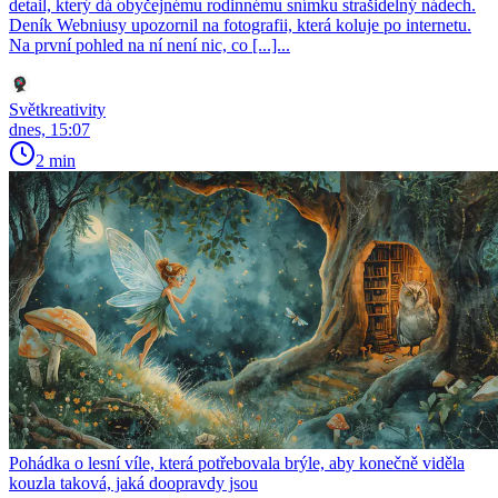
detail, který dá obyčejnému rodinnému snímku strašidelný nádech.
Deník Webniusy upozornil na fotografii, která koluje po internetu.
Na první pohled na ní není nic, co [...]...
Světkreativity
dnes, 15:07
2 min
Pohádka o lesní víle, která potřebovala brýle, aby konečně viděla
kouzla taková, jaká doopravdy jsou