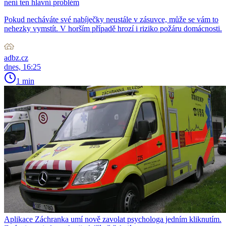
není ten hlavní problém
Pokud necháváte své nabíječky neustále v zásuvce, může se vám to
nehezky vymstít. V horším případě hrozí i riziko požáru domácnosti.
adbz.cz
dnes, 16:25
1 min
Aplikace Záchranka umí nově zavolat psychologa jedním kliknutím.