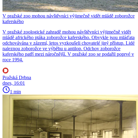
V pražské zoo mohou návštěvníci výjimečně vidět mládě zoborožce
kaferského
V pražské zoologické zahradě mohou návštěvníci výjimečně vidět
mládě afrického ptáka zoborožce kaferského. Obvykle jsou mláďata
odchovávána v zázemí, letos vyzkoušeli chovatelé jiný přístup. Lidé
naleznou zoborožce ve výběhu u antilop. Odchov zoborožce
kaferského patří mezi náročnější. V pražské zoo se podařil poprvé v
roce 1994.
Pražská Drbna
dnes, 16:01
1 min