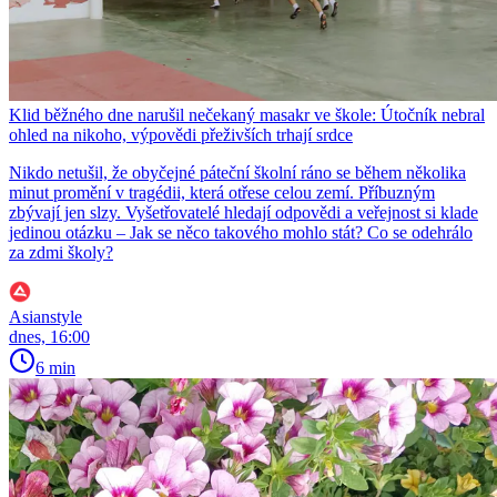
Klid běžného dne narušil nečekaný masakr ve škole: Útočník nebral
ohled na nikoho, výpovědi přeživších trhají srdce
Nikdo netušil, že obyčejné páteční školní ráno se během několika
minut promění v tragédii, která otřese celou zemí. Příbuzným
zbývají jen slzy. Vyšetřovatelé hledají odpovědi a veřejnost si klade
jedinou otázku – Jak se něco takového mohlo stát? Co se odehrálo
za zdmi školy?
Asianstyle
dnes, 16:00
6 min