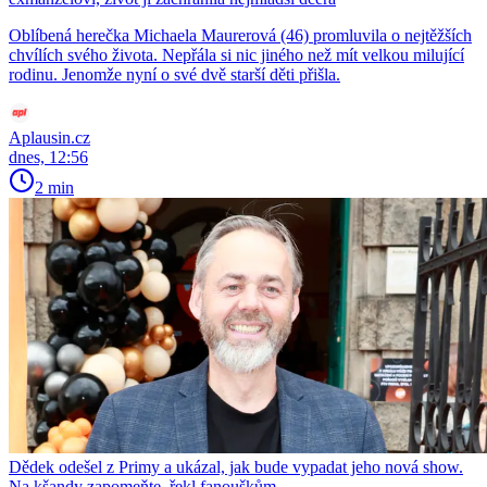
Oblíbená herečka Michaela Maurerová (46) promluvila o nejtěžších
chvílích svého života. Nepřála si nic jiného než mít velkou milující
rodinu. Jenomže nyní o své dvě starší děti přišla.
Aplausin.cz
dnes, 12:56
2 min
Dědek odešel z Primy a ukázal, jak bude vypadat jeho nová show.
Na kšandy zapomeňte, řekl fanouškům