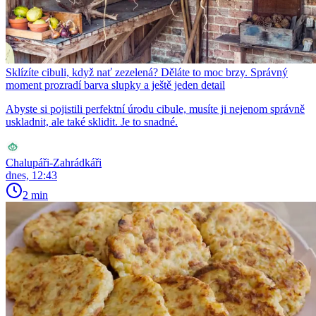
Sklízíte cibuli, když nať zezelená? Děláte to moc brzy. Správný
moment prozradí barva slupky a ještě jeden detail
Abyste si pojistili perfektní úrodu cibule, musíte ji nejenom správně
uskladnit, ale také sklidit. Je to snadné.
Chalupáři-Zahrádkáři
dnes, 12:43
2 min