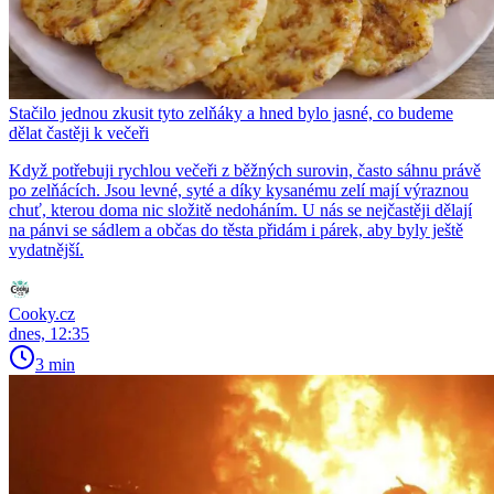
Stačilo jednou zkusit tyto zelňáky a hned bylo jasné, co budeme
dělat častěji k večeři
Když potřebuji rychlou večeři z běžných surovin, často sáhnu právě
po zelňácích. Jsou levné, syté a díky kysanému zelí mají výraznou
chuť, kterou doma nic složitě nedoháním. U nás se nejčastěji dělají
na pánvi se sádlem a občas do těsta přidám i párek, aby byly ještě
vydatnější.
Cooky.cz
dnes, 12:35
3 min