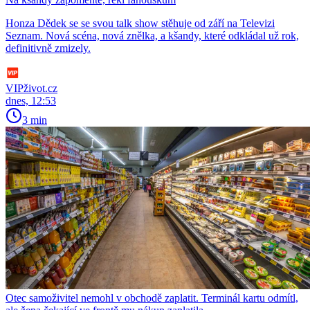
Honza Dědek se se svou talk show stěhuje od září na Televizi
Seznam. Nová scéna, nová znělka, a kšandy, které odkládal už rok,
definitivně zmizely.
VIPživot.cz
dnes, 12:53
3 min
Otec samoživitel nemohl v obchodě zaplatit. Terminál kartu odmítl,