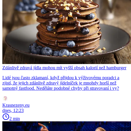
Zdánlivě zdravá jídla mohou mít vyšší obsah kalorií než hamburger
Lidé jsou často zklamaní, když přijdou k výživovému poradci a
zjistí, že jejich zdánlivě zdravý jídelníček je mnohdy horší než
samotný fastfood. Neděláte podobné chyby při stravovaní i vy?
Krasnezeny.eu
dnes, 12:23
2 min