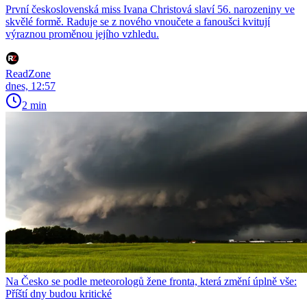
První československá miss Ivana Christová slaví 56. narozeniny ve
skvělé formě. Raduje se z nového vnoučete a fanoušci kvitují
výraznou proměnou jejího vzhledu.
ReadZone
dnes, 12:57
2 min
Na Česko se podle meteorologů žene fronta, která změní úplně vše:
Příští dny budou kritické