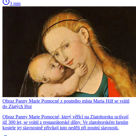
3 min
Obraz Panny Marie Pomocné z poutního místa Maria Hilf se vrátil
do Zlatých Hor
Obraz Panny Marie Pomocné, který věřící na Zlatohorsku uctívají
již 300 let, se vrátil z restaurátorské dílny. Ve zlatohorském farním
kostele jej slavnostně přivítají tuto neděli při poutní slavnosti.