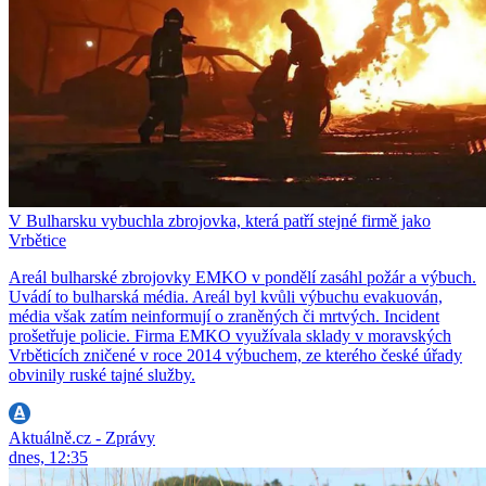
V Bulharsku vybuchla zbrojovka, která patří stejné firmě jako
Vrbětice
Areál bulharské zbrojovky EMKO v pondělí zasáhl požár a výbuch.
Uvádí to bulharská média. Areál byl kvůli výbuchu evakuován,
média však zatím neinformují o zraněných či mrtvých. Incident
prošetřuje policie. Firma EMKO využívala sklady v moravských
Vrběticích zničené v roce 2014 výbuchem, ze kterého české úřady
obvinily ruské tajné služby.
Aktuálně.cz - Zprávy
dnes, 12:35