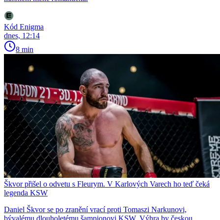
Kód Enigma
dnes, 12:14
8 min
Škvor přišel o odvetu s Fleurym. V Karlových Varech ho teď čeká
legenda KSW
Daniel Škvor se po zranění vrací proti Tomaszi Narkunovi,
bývalému dlouholetému šampionovi KSW. Výhra by českou