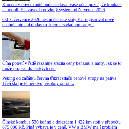
Kamera v novém autě bude sledovat vaše oči a pozná, že koukáte
na mobil. EU zavedla povinný systém od července 2026
Od 7. července 2026 nesmí členské státy EU registrovat nové
osobní auto ani dodávku, které nezvládnou samy...
Čína potřetí v řadě razantně srazila ceny benzinu a nafty. Jak se to
může propsat do českých cen
Peking od začátku června třikrát stlačil cenové stropy na paliva.
Třetí škrt je téměř dvojnásobný oproti...
Čínské kombi s 530 koňmi a dojezdem 1 422 km stojí v přepočtu
675 000 Kč. Plná výbava je v ceně, VW a BMW mají problém