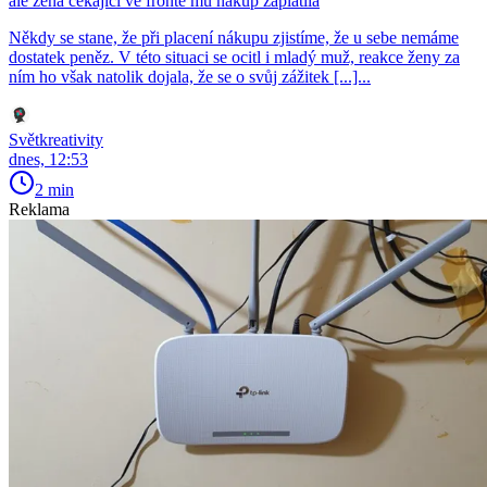
ale žena čekající ve frontě mu nákup zaplatila
Někdy se stane, že při placení nákupu zjistíme, že u sebe nemáme
dostatek peněz. V této situaci se ocitl i mladý muž, reakce ženy za
ním ho však natolik dojala, že se o svůj zážitek [...]...
Světkreativity
dnes, 12:53
2 min
Reklama