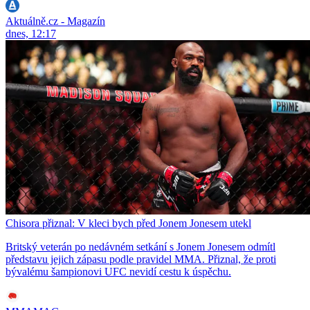
Aktuálně.cz - Magazín
dnes, 12:17
Chisora přiznal: V kleci bych před Jonem Jonesem utekl
Britský veterán po nedávném setkání s Jonem Jonesem odmítl
představu jejich zápasu podle pravidel MMA. Přiznal, že proti
bývalému šampionovi UFC nevidí cestu k úspěchu.