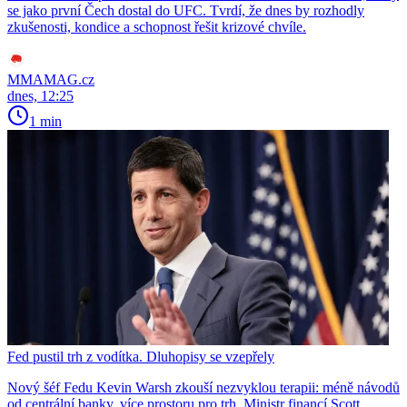
se jako první Čech dostal do UFC. Tvrdí, že dnes by rozhodly
zkušenosti, kondice a schopnost řešit krizové chvíle.
MMAMAG.cz
dnes, 12:25
1 min
Fed pustil trh z vodítka. Dluhopisy se vzepřely
Nový šéf Fedu Kevin Warsh zkouší nezvyklou terapii: méně návodů
od centrální banky, více prostoru pro trh. Ministr financí Scott