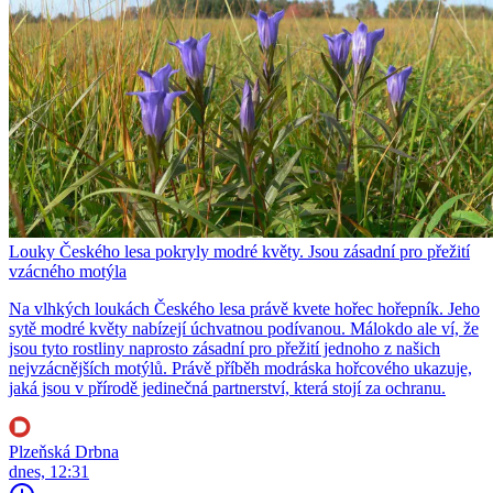
Louky Českého lesa pokryly modré květy. Jsou zásadní pro přežití
vzácného motýla
Na vlhkých loukách Českého lesa právě kvete hořec hořepník. Jeho
sytě modré květy nabízejí úchvatnou podívanou. Málokdo ale ví, že
jsou tyto rostliny naprosto zásadní pro přežití jednoho z našich
nejvzácnějších motýlů. Právě příběh modráska hořcového ukazuje,
jaká jsou v přírodě jedinečná partnerství, která stojí za ochranu.
Plzeňská Drbna
dnes, 12:31