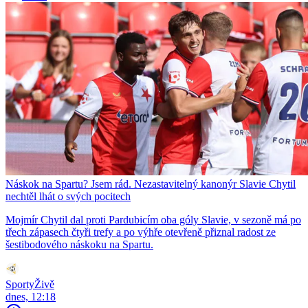
Náskok na Spartu? Jsem rád. Nezastavitelný kanonýr Slavie Chytil
nechtěl lhát o svých pocitech
Mojmír Chytil dal proti Pardubicím oba góly Slavie, v sezoně má po
třech zápasech čtyři trefy a po výhře otevřeně přiznal radost ze
šestibodového náskoku na Spartu.
SportyŽivě
dnes, 12:18