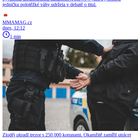
jedničku polotěžké váhy udržela v debatě o titul.
MMAMAG.cz
dnes, 12:12
1 min
Zloděj ukradl trezor s 250 000 korunami. Okamžitě zamířil utrácet