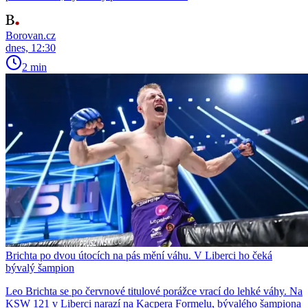
Borovan.cz
dnes, 12:30
2 min
Brichta po dvou útocích na pás mění váhu. V Liberci ho čeká
bývalý šampion
Leo Brichta se po červnové titulové porážce vrací do lehké váhy. Na
KSW 121 v Liberci narazí na Kacpera Formelu, bývalého šampiona