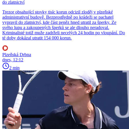
do zlatnictví
Trezor obsahující stovky tisíc korun odcizil zloděj v plzeňské
administrativní budově. Bezprostředně po krádeži se pachatel
vypravil do zlatnictví, kde část peněz hned utratil za šperky. Ze
svého lupu a zakoupených šperků se ale dlouho neradoval.
Kriminalisté totiž muže zadrželi necelých 24 hodin po vloupání. Do
té doby dokázal utratit 154 000 korun.
Plzeňská Drbna
dnes, 12:12
2 min