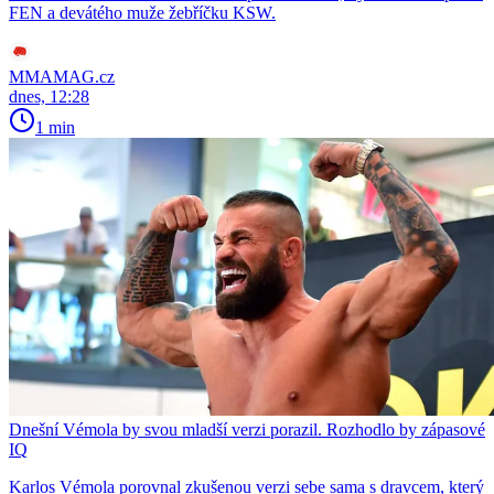
FEN a devátého muže žebříčku KSW.
MMAMAG.cz
dnes, 12:28
1 min
Dnešní Vémola by svou mladší verzi porazil. Rozhodlo by zápasové
IQ
Karlos Vémola porovnal zkušenou verzi sebe sama s dravcem, který