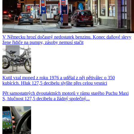
V Německu hrozí dočasný nedostatek benzinu. Konec daňové slevy
žene řidiče na pumpy, zásoby nemusí stačit
Kutil vzal moped z roku 1976 a udělal z něj pětiválec o 350
kubících. Hluk 127,5 decibelu slyšíte přes celou vesnici
Pět samostatných dvoutaktních motorů v rámu starého Puchu Maxi
S, hlučnost 127,5 decibelu a žádný společný...