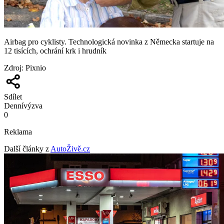
Airbag pro cyklisty. Technologická novinka z Německa startuje na
12 tisících, ochrání krk i hrudník
Zdroj
:
Pixnio
Sdílet
Denní
výzva
0
Reklama
Další články z
AutoŽivě.cz