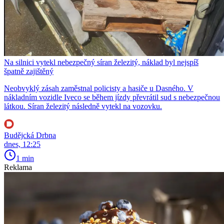
Na silnici vytekl nebezpečný síran železitý, náklad byl nejspíš
špatně zajištěný
Neobvyklý zásah zaměstnal policisty a hasiče u Dasného. V
nákladním vozidle Iveco se během jízdy převrátil sud s nebezpečnou
látkou. Síran železitý následně vytekl na vozovku.
Budějcká Drbna
dnes, 12:25
1 min
Reklama