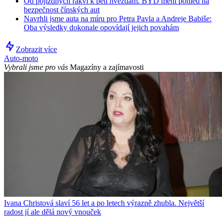
Od pojízdných rakví k pěti hvězdám. BYD mění pohled na
bezpečnost čínských aut
Navrhli jsme auta na míru pro Petra Pavla a Andreje Babiše:
Oba výsledky dokonale opovídají jejich povahám
Zobrazit více
Auto-moto
Vybrali jsme pro vás
Magazíny a zajímavosti
Ivana Christová slaví 56 let a po letech výrazně zhubla. Největší
radost jí ale dělá nový vnouček