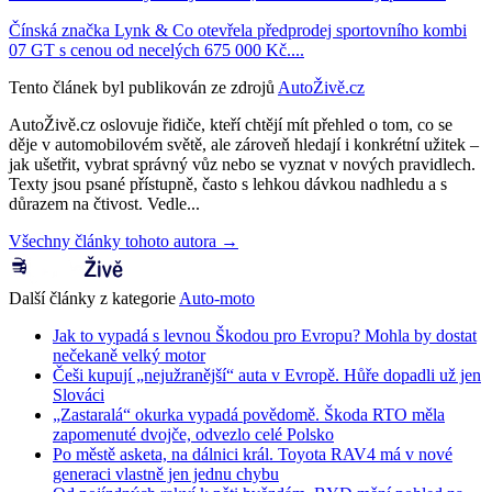
Čínská značka Lynk & Co otevřela předprodej sportovního kombi
07 GT s cenou od necelých 675 000 Kč....
Tento článek byl publikován ze zdrojů
AutoŽivě.cz
AutoŽivě.cz oslovuje řidiče, kteří chtějí mít přehled o tom, co se
děje v automobilovém světě, ale zároveň hledají i konkrétní užitek –
jak ušetřit, vybrat správný vůz nebo se vyznat v nových pravidlech.
Texty jsou psané přístupně, často s lehkou dávkou nadhledu a s
důrazem na čtivost. Vedle...
Všechny články tohoto autora →
Další články z kategorie
Auto-moto
Jak to vypadá s levnou Škodou pro Evropu? Mohla by dostat
nečekaně velký motor
Češi kupují „nejužranější“ auta v Evropě. Hůře dopadli už jen
Slováci
„Zastaralá“ okurka vypadá povědomě. Škoda RTO měla
zapomenuté dvojče, odvezlo celé Polsko
Po městě asketa, na dálnici král. Toyota RAV4 má v nové
generaci vlastně jen jednu chybu