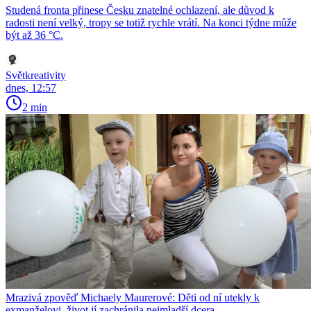
Studená fronta přinese Česku znatelné ochlazení, ale důvod k
radosti není velký, tropy se totiž rychle vrátí. Na konci týdne může
být až 36 °C.
Světkreativity
dnes, 12:57
2 min
Mrazivá zpověď Michaely Maurerové: Děti od ní utekly k
exmanželovi, život jí zachránila nejmladší dcera