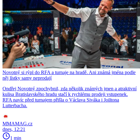
Novotný si rýpl do RFA a turnaje na hradě. Ani známá jména podle
něj lístky samy neprodají
Ondřej Novotný zpochybnil, zda několik známých jmen a atraktivní
kulisa Bratislavského hradu stačí k rychlému prodeji vstupenek.
RFA navíc před turnajem přišla o Václava Siváka i Joiltona
Lutterbacha.
MMAMAG.cz
dnes, 12:21
1 min