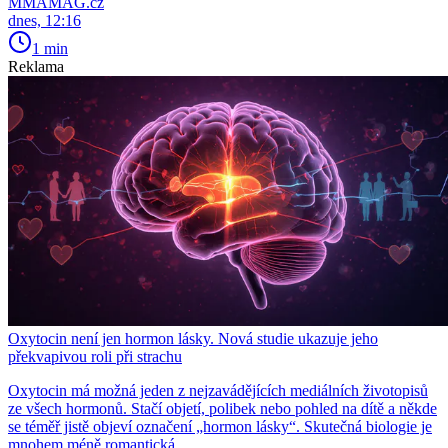
MMAMAG.cz
dnes, 12:16
1 min
Reklama
Oxytocin není jen hormon lásky. Nová studie ukazuje jeho
překvapivou roli při strachu
Oxytocin má možná jeden z nejzavádějících mediálních životopisů
ze všech hormonů. Stačí objetí, polibek nebo pohled na dítě a někde
se téměř jistě objeví označení „hormon lásky“. Skutečná biologie je
mnohem méně romantická.