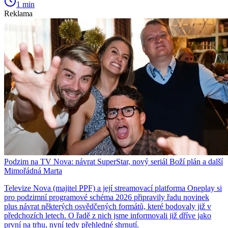
1 min
Reklama
Podzim na TV Nova: návrat SuperStar, nový seriál Boží plán a další
Mimořádná Marta
Televize Nova (majitel PPF) a její streamovací platforma Oneplay si
pro podzimní programové schéma 2026 připravily řadu novinek
plus návrat některých osvědčených formátů, které bodovaly již v
předchozích letech. O řadě z nich jsme informovali již dříve jako
první na trhu, nyní tedy přehledné shrnutí.