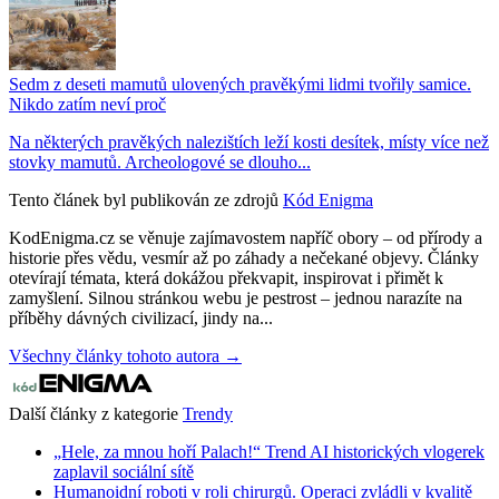
Sedm z deseti mamutů ulovených pravěkými lidmi tvořily samice.
Nikdo zatím neví proč
Na některých pravěkých nalezištích leží kosti desítek, místy více než
stovky mamutů. Archeologové se dlouho...
Tento článek byl publikován ze zdrojů
Kód Enigma
KodEnigma.cz se věnuje zajímavostem napříč obory – od přírody a
historie přes vědu, vesmír až po záhady a nečekané objevy. Články
otevírají témata, která dokážou překvapit, inspirovat i přimět k
zamyšlení. Silnou stránkou webu je pestrost – jednou narazíte na
příběhy dávných civilizací, jindy na...
Všechny články tohoto autora →
Další články z kategorie
Trendy
„Hele, za mnou hoří Palach!“ Trend AI historických vlogerek
zaplavil sociální sítě
Humanoidní roboti v roli chirurgů. Operaci zvládli v kvalitě