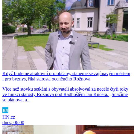
Když budeme atraktivní pro občany, staneme se zajímavým městem
i pro byznys, říká starosta oceněného Rožnova
Více než stovku setkání s obyvateli absolvoval za necelé čtyři roky
ve funkci starosty Rožnova pod Radhoštěm Jan Kučera. „Snažíme
se plánovat a...
HN.cz
dnes, 06:00