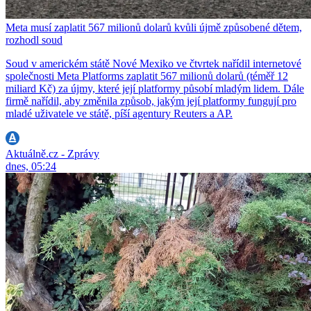
Meta musí zaplatit 567 milionů dolarů kvůli újmě způsobené dětem,
rozhodl soud
Soud v americkém státě Nové Mexiko ve čtvrtek nařídil internetové
společnosti Meta Platforms zaplatit 567 milionů dolarů (téměř 12
miliard Kč) za újmy, které její platformy působí mladým lidem. Dále
firmě nařídil, aby změnila způsob, jakým její platformy fungují pro
mladé uživatele ve státě, píší agentury Reuters a AP.
Aktuálně.cz - Zprávy
dnes, 05:24