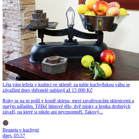
Léta vám ležela v krabici ve sklepě: za tuhle kuchyňskou váhu se
závažími dnes sběratelé nabízejí až 15 000 Kč
Roky se na ni práší v koutě sklepa, mezi zavařovacími sklenicemi a
starým nářadím. Těžké litinové tělo, dvě misky a hrstka drobných
závaží, na které si nikdo ani nevzpomněl. Takový...
Bruneta v kuchyni
dnes, 05:57