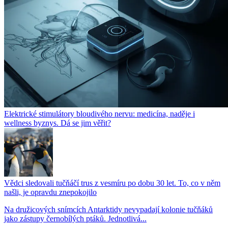
Elektrické stimulátory bloudivého nervu: medicína, naděje i
wellness byznys. Dá se jim věřit?
Vědci sledovali tučňáčí trus z vesmíru po dobu 30 let. To, co v něm
našli, je opravdu znepokojilo
Na družicových snímcích Antarktidy nevypadají kolonie tučňáků
jako zástupy černobílých ptáků. Jednotlivá...