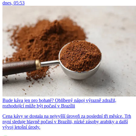
dnes, 05:53
Bude káva jen pro bohaté? Oblíbený nápoj výrazně zdražil,
rozhodující může být počasí v Brazílii
Cena kávy se dostala na nejvyšší úroveň za poslední tři měsíce. Trh
nyní sleduje hlavně počasí v Brazílii, nízké zásoby arabiky a další
vývoj letošní úrody.