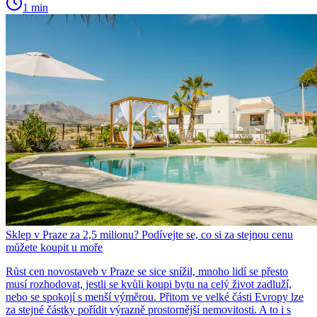
1 min
Sklep v Praze za 2,5 milionu? Podívejte se, co si za stejnou cenu
můžete koupit u moře
Růst cen novostaveb v Praze se sice snížil, mnoho lidí se přesto
musí rozhodovat, jestli se kvůli koupi bytu na celý život zadluží,
nebo se spokojí s menší výměrou. Přitom ve velké části Evropy lze
za stejné částky pořídit výrazně prostornější nemovitosti. A to i s