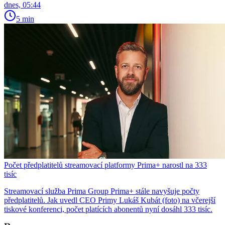
dnes, 05:44
5 min
Počet předplatitelů streamovací platformy Prima+ narostl na 333
tisíc
Streamovací služba Prima Group Prima+ stále navyšuje počty
předplatitelů. Jak uvedl CEO Primy Lukáš Kubát (foto) na včerejší
tiskové konferenci, počet platících abonentů nyní dosáhl 333 tisíc.