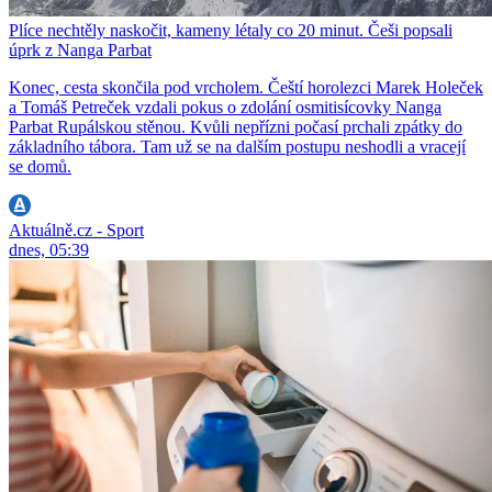
Plíce nechtěly naskočit, kameny létaly co 20 minut. Češi popsali
úprk z Nanga Parbat
Konec, cesta skončila pod vrcholem. Čeští horolezci Marek Holeček
a Tomáš Petreček vzdali pokus o zdolání osmitisícovky Nanga
Parbat Rupálskou stěnou. Kvůli nepřízni počasí prchali zpátky do
základního tábora. Tam už se na dalším postupu neshodli a vracejí
se domů.
Aktuálně.cz - Sport
dnes, 05:39