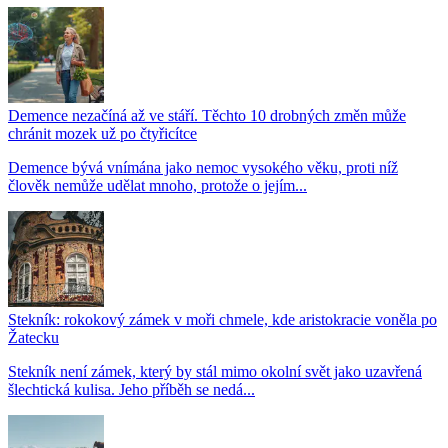
Demence nezačíná až ve stáří. Těchto 10 drobných změn může
chránit mozek už po čtyřicítce
Demence bývá vnímána jako nemoc vysokého věku, proti níž
člověk nemůže udělat mnoho, protože o jejím...
Stekník: rokokový zámek v moři chmele, kde aristokracie voněla po
Žatecku
Stekník není zámek, který by stál mimo okolní svět jako uzavřená
šlechtická kulisa. Jeho příběh se nedá...