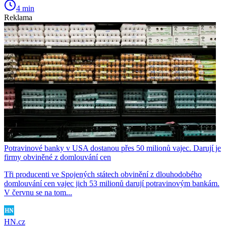
4 min
Reklama
Potravinové banky v USA dostanou přes 50 milionů vajec. Darují je
firmy obviněné z domlouvání cen
Tři producenti ve Spojených státech obvinění z dlouhodobého
domlouvání cen vajec jich 53 milionů darují potravinovým bankám.
V červnu se na tom...
HN.cz