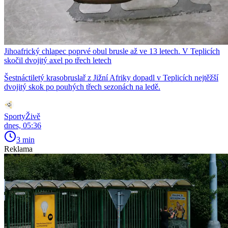
Jihoafrický chlapec poprvé obul brusle až ve 13 letech. V Teplicích
skočil dvojitý axel po třech letech
Šestnáctiletý krasobruslař z Jižní Afriky dopadl v Teplicích nejtěžší
dvojitý skok po pouhých třech sezonách na ledě.
SportyŽivě
dnes, 05:36
3 min
Reklama