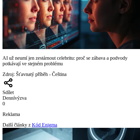
AI už neumí jen zestárnout celebritu: proč se zábava a podvody
potkávají ve stejném problému
Zdroj
:
Šťavnatý příběh - Čeština
Sdílet
Denní
výzva
0
Reklama
Další články z
Kód Enigma