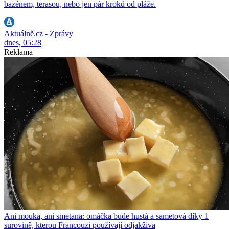
bazénem, terasou, nebo jen pár kroků od pláže.
Aktuálně.cz - Zprávy
dnes, 05:28
Reklama
Ani mouka, ani smetana: omáčka bude hustá a sametová díky 1
surovině, kterou Francouzi používají odjakživa