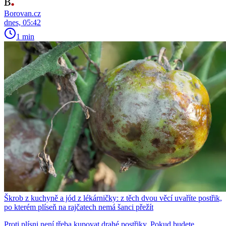
Borovan.cz
dnes, 05:42
1 min
Škrob z kuchyně a jód z lékárničky: z těch dvou věcí uvaříte postřik,
po kterém plíseň na rajčatech nemá šanci přežít
Proti plísni není třeba kupovat drahé postřiky. Pokud budete