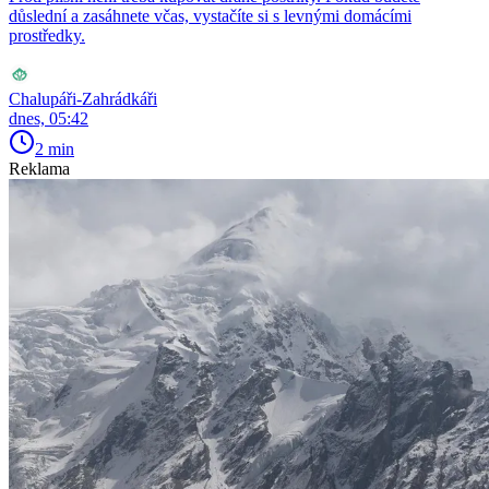
důslední a zasáhnete včas, vystačíte si s levnými domácími
prostředky.
Chalupáři-Zahrádkáři
dnes, 05:42
2 min
Reklama