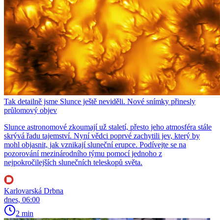
Tak detailně jsme Slunce ještě neviděli. Nové snímky přinesly
průlomový objev
Slunce astronomové zkoumají už staletí, přesto jeho atmosféra stále
skrývá řadu tajemství. Nyní vědci poprvé zachytili jev, který by
mohl objasnit, jak vznikají sluneční erupce. Podívejte se na
pozorování mezinárodního týmu pomocí jednoho z
nejpokročilejších slunečních teleskopů světa.
Karlovarská Drbna
dnes, 06:00
2 min