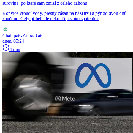
surovina, po které sám zmizí z celého záhonu
Konvice vroucí vody, přesný zásah na bázi trsu a pýr do dvou dnů
zhnědne. Celý příběh ale nekončí prvním spařením.
Chalupáři-Zahrádkáři
dnes, 05:24
4 min