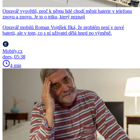
Opravář vysvětlil, proč k němu lidé chodí měnit baterie v telefonu
znovu a znovu. Je to o triku, který neznají
Opravář mobilů Roman Vojtíšek říká, že problém není v nové
baterii, ale v tom, co s ní uživatel dělá hned po výměně.
Mobify.cz
dnes, 05:38
4 min