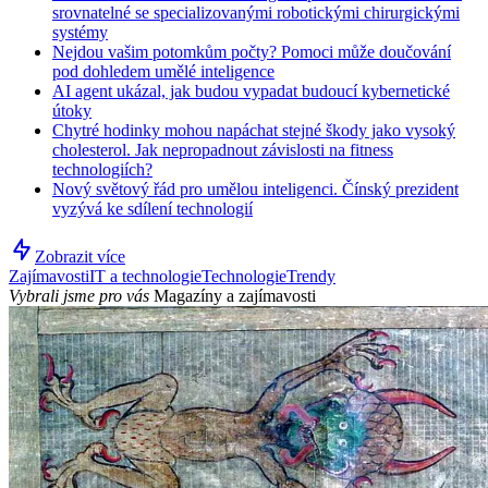
srovnatelné se specializovanými robotickými chirurgickými
systémy
Nejdou vašim potomkům počty? Pomoci může doučování
pod dohledem umělé inteligence
AI agent ukázal, jak budou vypadat budoucí kybernetické
útoky
Chytré hodinky mohou napáchat stejné škody jako vysoký
cholesterol. Jak nepropadnout závislosti na fitness
technologiích?
Nový světový řád pro umělou inteligenci. Čínský prezident
vyzývá ke sdílení technologií
Zobrazit více
Zajímavosti
IT a technologie
Technologie
Trendy
Vybrali jsme pro vás
Magazíny a zajímavosti