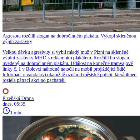
Agresora rozčílil slogan na dobročinném plakátu. Vykopl skleněnou
výplň zastávky
Velkou dávku agresivity si vybil mladý muž v Plzni na skleněné
výplni zastávky MHD s reklamním plakátem. Rozčílil ho slogan
uvedený na dobročinném plakátu. Událost na konečné tramvajové
linky č. 1 v Bolevci náhodně natočil na mobil projíždějící řidič.
Informaci o vandalovi okamžitě oznámil městské policii, která ihned
rozjela pátrací akci po pachateli.
Plzeňská Drbna
dnes, 05:35
1 min