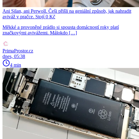
Ani Silan, ani Perwoll. Češi přišli na geniální způsob, jak nahradit
aviváž v pračce. Stojí 0 Kč
Měkké a provoněné prádlo si spousta domácností roky platí
značkovými avivážemi. Málokdo […]
PrimaProstor.cz
dnes, 05:38
4 min