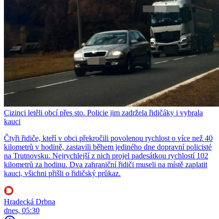
Cizinci letěli obcí přes sto. Policie jim zadržela řidičáky i vybrala
kauci
Čtyři řidiče, kteří v obci překročili povolenou rychlost o více než 40
kilometrů v hodině, zastavili během jediného dne dopravní policisté
na Trutnovsku. Nejrychlejší z nich projel padesátkou rychlostí 102
kilometrů za hodinu. Dva zahraniční řidiči museli na místě zaplatit
kauci, všichni přišli o řidičský průkaz.
Hradecká Drbna
dnes, 05:30