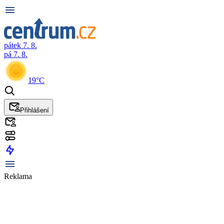
pátek 7. 8.
pá 7. 8.
19°C
Přihlášení
Reklama