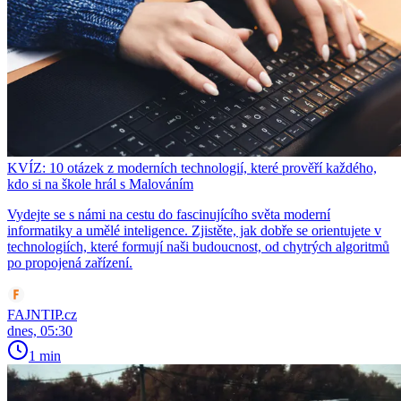
KVÍZ: 10 otázek z moderních technologií, které prověří každého,
kdo si na škole hrál s Malováním
Vydejte se s námi na cestu do fascinujícího světa moderní
informatiky a umělé inteligence. Zjistěte, jak dobře se orientujete v
technologiích, které formují naši budoucnost, od chytrých algoritmů
po propojená zařízení.
FAJNTIP.cz
dnes, 05:30
1 min