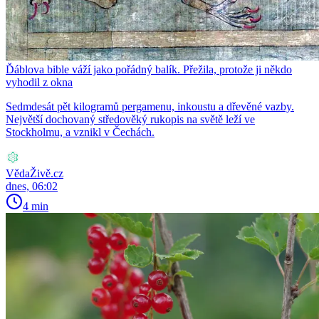
Ďáblova bible váží jako pořádný balík. Přežila, protože ji někdo
vyhodil z okna
Sedmdesát pět kilogramů pergamenu, inkoustu a dřevěné vazby.
Největší dochovaný středověký rukopis na světě leží ve
Stockholmu, a vznikl v Čechách.
VědaŽivě.cz
dnes, 06:02
4 min