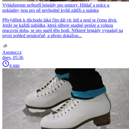
Vyhlašujeme nejhorší brigády pro seniory. Hlídač a práce u
pokladny jsou pro ně nevhodné kvůli zátěži a spánku
Přivýdělek k důchodu láká čím dál víc lidí a není se čemu divit.
Jenže ne každá nabídka, která slibuje snadné peníze a volnou
pracovní dobu, se pro starší tělo hodí. Některé brigády vypadají na
první pohled nenáročně, a přesto dokážou...
Asenior.cz
dnes, 05:36
4 min