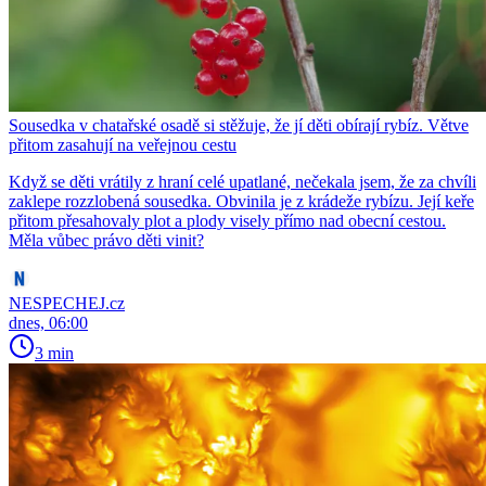
Sousedka v chatařské osadě si stěžuje, že jí děti obírají rybíz. Větve
přitom zasahují na veřejnou cestu
Když se děti vrátily z hraní celé upatlané, nečekala jsem, že za chvíli
zaklepe rozzlobená sousedka. Obvinila je z krádeže rybízu. Její keře
přitom přesahovaly plot a plody visely přímo nad obecní cestou.
Měla vůbec právo děti vinit?
NESPECHEJ.cz
dnes, 06:00
3 min