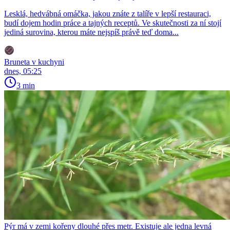
Lesklá, hedvábná omáčka, jakou znáte z talíře v lepší restauraci,
budí dojem hodin práce a tajných receptů. Ve skutečnosti za ní stojí
jediná surovina, kterou máte nejspíš právě teď doma...
Bruneta v kuchyni
dnes, 05:25
3 min
Pýr má v zemi kořeny dlouhé přes metr. Existuje ale jedna levná