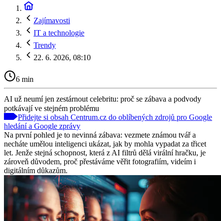
Zajímavosti
IT a technologie
Trendy
22. 6. 2026, 08:10
6 min
AI už neumí jen zestárnout celebritu: proč se zábava a podvody
potkávají ve stejném problému
Přidejte si obsah Centrum.cz do oblíbených zdrojů pro Google
hledání a Google zprávy
Na první pohled je to nevinná zábava: vezmete známou tvář a
necháte umělou inteligenci ukázat, jak by mohla vypadat za třicet
let. Jenže stejná schopnost, která z AI filtrů dělá virální hračku, je
zároveň důvodem, proč přestáváme věřit fotografiím, videím i
digitálním důkazům.