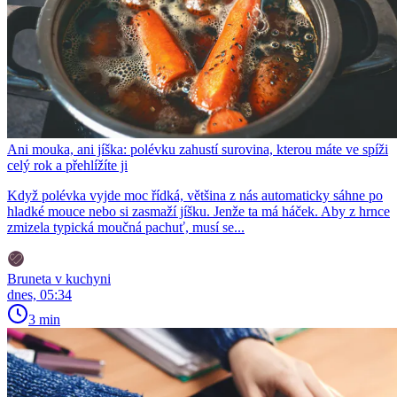
Ani mouka, ani jíška: polévku zahustí surovina, kterou máte ve spíži
celý rok a přehlížíte ji
Když polévka vyjde moc řídká, většina z nás automaticky sáhne po
hladké mouce nebo si zasmaží jíšku. Jenže ta má háček. Aby z hrnce
zmizela typická moučná pachuť, musí se...
Bruneta v kuchyni
dnes, 05:34
3 min