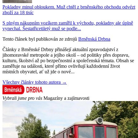
Pokladny minul obloukem. Muž chtěl z brněnského obchodu odvézt
zboží za 18 tisíc
S plným nákupním vozíkem zamířil k východu, pokladny ale úplně
vynechal. Šestatřicetiletý muž se podle...
Tento článek byl publikován ze zdrojů
Brněnská Drbna
Články z Brněnské Drbny přinášejí aktuální zpravodajství z
jihomoravské metropole a jejího okolí – od politiky přes dopravu,
kulturu, školství až po bezpečnostní a společenská témata. Obsah se
zaměřuje na události, které přímo ovlivňují každodenní život
místních obyvatel, ať už jde o nové...
Všechny články tohoto autora →
Vybrali jsme pro vás
Magazíny a zajímavosti