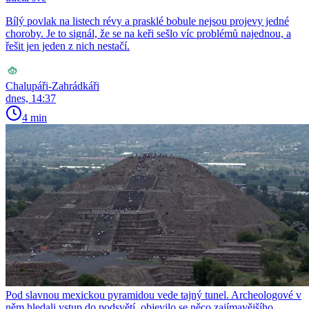
Bílý povlak na listech révy a prasklé bobule nejsou projevy jedné
choroby. Je to signál, že se na keři sešlo víc problémů najednou, a
řešit jen jeden z nich nestačí.
Chalupáři-Zahrádkáři
dnes, 14:37
4 min
Pod slavnou mexickou pyramidou vede tajný tunel. Archeologové v
něm hledali vstup do podsvětí, objevilo se něco zajímavějšího