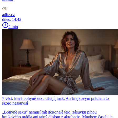
adbz.cz
dnes, 14:42
2 min
7 věcí, které bohyně sexu dělají jinak. A s krajkovým prádlem to
skoro nesouvisí
„Bohyně sexu“ nemusí mít dokonalé tělo, zásuvku plnou
krajkového prádla ani tajný diplom z akrobacie. Mnohem častěji je