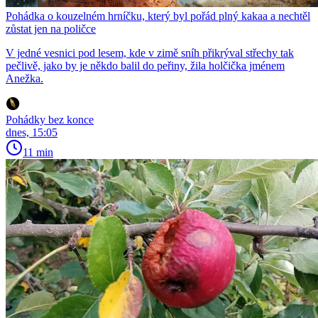
Pohádka o kouzelném hrníčku, který byl pořád plný kakaa a nechtěl
zůstat jen na poličce
V jedné vesnici pod lesem, kde v zimě sníh přikrýval střechy tak
pečlivě, jako by je někdo balil do peřiny, žila holčička jménem
Anežka.
Pohádky bez konce
dnes, 15:05
11 min