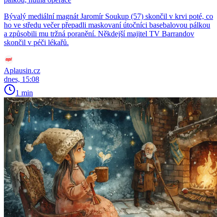
Bývalý mediální magnát Jaromír Soukup (57) skončil v krvi poté, co
ho ve středu večer přepadli maskovaní útočníci basebalovou pálkou
a způsobili mu tržná poranění. Někdejší majitel TV Barrandov
skončil v péči lékařů.
Aplausin.cz
dnes, 15:08
1 min