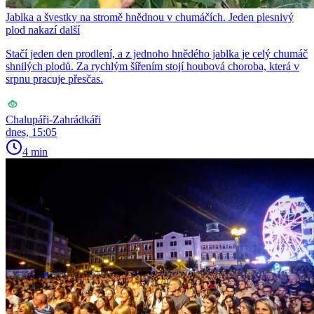
Jablka a švestky na stromě hnědnou v chumáčích. Jeden plesnivý
plod nakazí další
Stačí jeden den prodlení, a z jednoho hnědého jablka je celý chumáč
shnilých plodů. Za rychlým šířením stojí houbová choroba, která v
srpnu pracuje přesčas.
Chalupáři-Zahrádkáři
dnes, 15:05
4 min