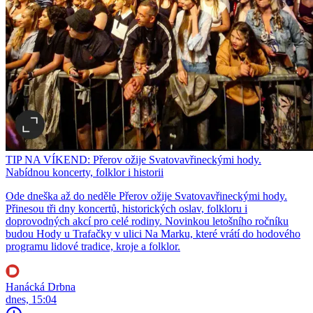
TIP NA VÍKEND: Přerov ožije Svatovavřineckými hody.
Nabídnou koncerty, folklor i historii
Ode dneška až do neděle Přerov ožije Svatovavřineckými hody.
Přinesou tři dny koncertů, historických oslav, folkloru i
doprovodných akcí pro celé rodiny. Novinkou letošního ročníku
budou Hody u Trafačky v ulici Na Marku, které vrátí do hodového
programu lidové tradice, kroje a folklor.
Hanácká Drbna
dnes, 15:04