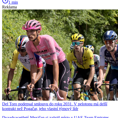
1 min
Reklama
Del Toro podepsal smlouvu do roku 2031. V pelotonu má delší
kontrakt než Pogačar, jeho vlastní týmový lídr
Dvaadvacetiletý Mexičan si zajistil místo v UAE Team Emirates-