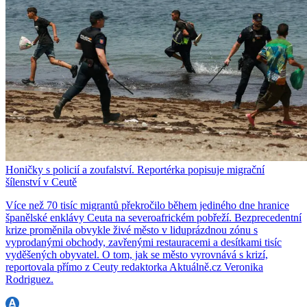
Honičky s policií a zoufalství. Reportérka popisuje migrační
šílenství v Ceutě
Více než 70 tisíc migrantů překročilo během jediného dne hranice
španělské enklávy Ceuta na severoafrickém pobřeží. Bezprecedentní
krize proměnila obvykle živé město v liduprázdnou zónu s
vyprodanými obchody, zavřenými restauracemi a desítkami tisíc
vyděšených obyvatel. O tom, jak se město vyrovnává s krizí,
reportovala přímo z Ceuty redaktorka Aktuálně.cz Veronika
Rodriguez.