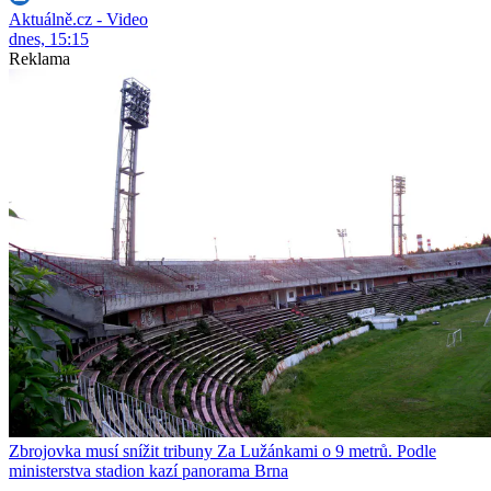
Aktuálně.cz - Video
dnes, 15:15
Reklama
Zbrojovka musí snížit tribuny Za Lužánkami o 9 metrů. Podle
ministerstva stadion kazí panorama Brna