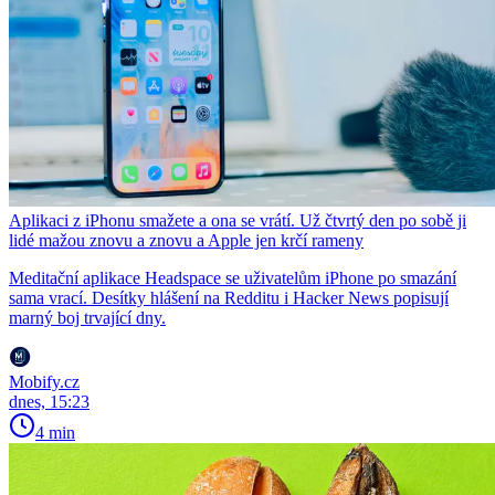
Aplikaci z iPhonu smažete a ona se vrátí. Už čtvrtý den po sobě ji
lidé mažou znovu a znovu a Apple jen krčí rameny
Meditační aplikace Headspace se uživatelům iPhone po smazání
sama vrací. Desítky hlášení na Redditu i Hacker News popisují
marný boj trvající dny.
Mobify.cz
dnes, 15:23
4 min