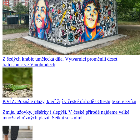
Z šedých krabic umělecká díla. Výtvarníci proměnili deset
trafostanic ve Vinohradech
KVÍZ: Poznáte plazy, kteří žijí v české přírodě? Otestujte se v kvízu
Zmije, užovky, ještěrky i slepýši. V české přírodě najdeme velké
množství různých plazů. Setkat se s nimi...