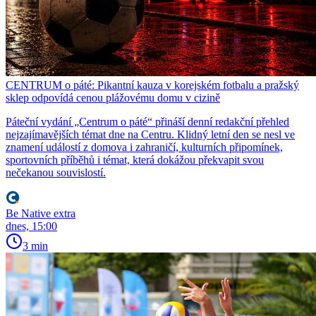
CENTRUM o páté: Pikantní kauza v korejském fotbalu a pražský
sklep odpovídá cenou plážovému domu v cizině
Páteční vydání „Centrum o páté“ přináší denní redakční přehled
nejzajímavějších témat dne na Centru. Klidný letní den se nesl ve
znamení událostí z domova i zahraničí, kulturních připomínek,
sportovních příběhů i témat, která dokážou překvapit svou
nečekanou souvislostí.
Be Native extra
dnes, 15:00
3 min