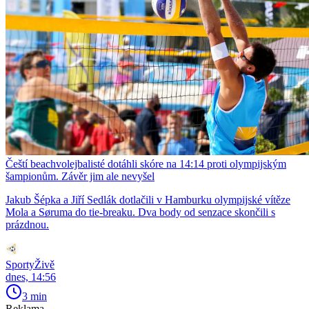
Čeští beachvolejbalisté dotáhli skóre na 14:14 proti olympijským
šampionům. Závěr jim ale nevyšel
Jakub Šépka a Jiří Sedlák dotlačili v Hamburku olympijské vítěze
Mola a Søruma do tie-breaku. Dva body od senzace skončili s
prázdnou.
SportyŽivě
dnes, 14:56
3 min
Reklama