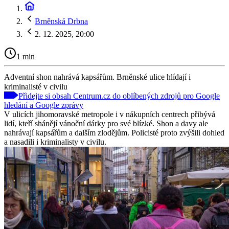
Brněnská Drbna
2. 12. 2025, 20:00
1 min
Adventní shon nahrává kapsářům. Brněnské ulice hlídají i
kriminalisté v civilu
Přidejte si obsah Centrum.cz do oblíbených zdrojů pro Google
hledání a Google zprávy
V ulicích jihomoravské metropole i v nákupních centrech přibývá
lidí, kteří shánějí vánoční dárky pro své blízké. Shon a davy ale
nahrávají kapsářům a dalším zlodějům. Policisté proto zvýšili dohled
a nasadili i kriminalisty v civilu.