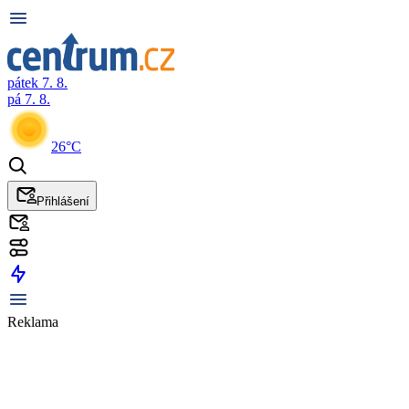
pátek 7. 8.
pá 7. 8.
26°C
Přihlášení
Reklama