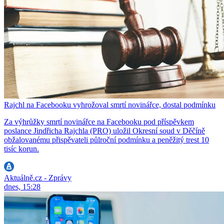
Rajchl na Facebooku vyhrožoval smrtí novinářce, dostal podmínku
Za výhrůžky smrtí novinářce na Facebooku pod příspěvkem
poslance Jindřicha Rajchla (PRO) uložil Okresní soud v Děčíně
obžalovanému přispěvateli půlroční podmínku a peněžitý trest 10
tisíc korun.
Aktuálně.cz - Zprávy
dnes, 15:28