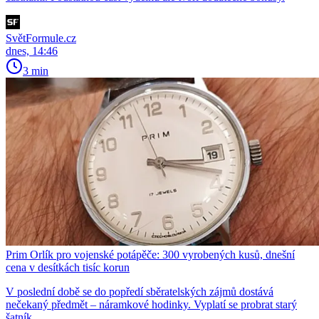
SvětFormule.cz
dnes, 14:46
3 min
Prim Orlík pro vojenské potápěče: 300 vyrobených kusů, dnešní
cena v desítkách tisíc korun
V poslední době se do popředí sběratelských zájmů dostává
nečekaný předmět – náramkové hodinky. Vyplatí se probrat starý
šatník.