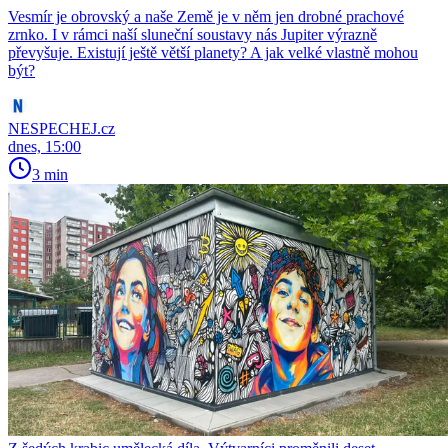
Vesmír je obrovský a naše Země je v něm jen drobné prachové
zrnko. I v rámci naší sluneční soustavy nás Jupiter výrazně
převyšuje. Existují ještě větší planety? A jak velké vlastně mohou
být?
NESPECHEJ.cz
dnes, 15:00
3 min