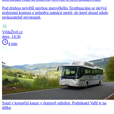
Pod druhou největší stavbou starověkého Teotihuacánu se skrývá
podzemní komora o průměru patnácti metrů, do které dosud nikdo
prokazatelně nevstoupil.
VědaŽivě.cz
dnes, 14:36
4 min
Soud v korupční kauze v dopravě odložen. Podnikatel Vařil je na
útěku