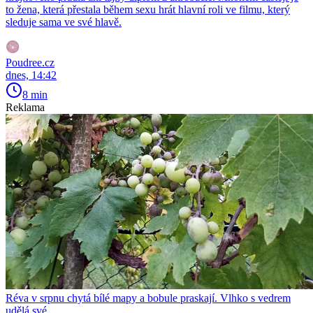
to žena, která přestala během sexu hrát hlavní roli ve filmu, který
sleduje sama ve své hlavě.
Poudree.cz
dnes, 14:42
8 min
Reklama
Réva v srpnu chytá bílé mapy a bobule praskají. Vlhko s vedrem
udělá své