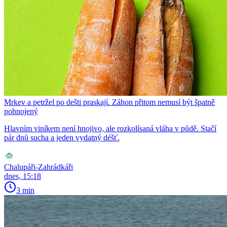
Mrkev a petržel po dešti praskají. Záhon přitom nemusí být špatně
pohnojený
Hlavním viníkem není hnojivo, ale rozkolísaná vláha v půdě. Stačí
pár dnů sucha a jeden vydatný déšť.
Chalupáři-Zahrádkáři
dnes, 15:18
3 min