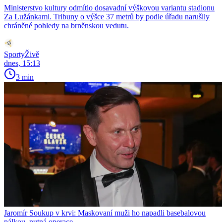
Ministerstvo kultury odmítlo dosavadní výškovou variantu stadionu
Za Lužánkami. Tribuny o výšce 37 metrů by podle úřadu narušily
chráněné pohledy na brněnskou vedutu.
SportyŽivě
dnes, 15:13
3 min
Jaromír Soukup v krvi: Maskovaní muži ho napadli basebalovou
pálkou, nutná operace