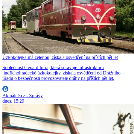
Úzkokolejka má zelenou, získala osvědčení na příštích pět let
Společnost Gepard Infra, která spravuje infrastrukturu
jindřichohradecké úzkokolejky, získala osvědčení od Drážního
úřadu o bezpečnosti provozovatele dráhy na příštích pět let.
Aktuálně.cz - Zprávy
dnes, 15:29