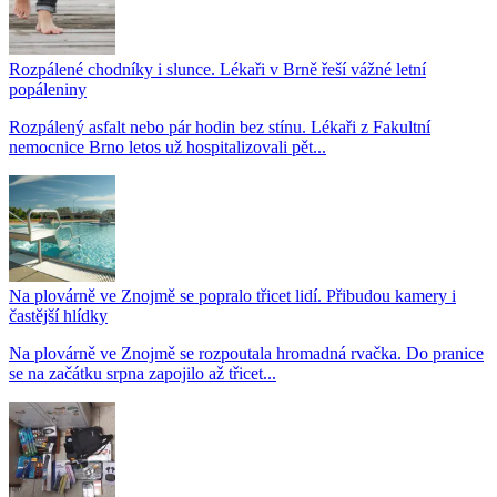
Rozpálené chodníky i slunce. Lékaři v Brně řeší vážné letní
popáleniny
Rozpálený asfalt nebo pár hodin bez stínu. Lékaři z Fakultní
nemocnice Brno letos už hospitalizovali pět...
Na plovárně ve Znojmě se popralo třicet lidí. Přibudou kamery i
častější hlídky
Na plovárně ve Znojmě se rozpoutala hromadná rvačka. Do pranice
se na začátku srpna zapojilo až třicet...