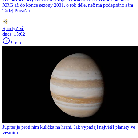
XRG až do konce sezony 2031, o rok déle, než má podepsáno sám
Tadej Pogačar.
SportyŽivě
dnes, 15:02
3 min
Jupiter je proti nim kulička na hraní. Jak vypadají největší planety ve
vesmíru