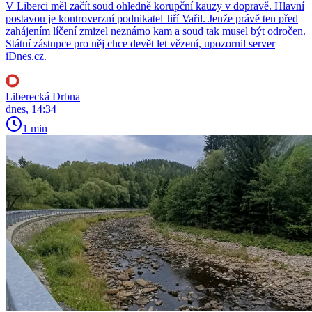
V Liberci měl začít soud ohledně korupční kauzy v dopravě. Hlavní
postavou je kontroverzní podnikatel Jiří Vařil. Jenže právě ten před
zahájením líčení zmizel neznámo kam a soud tak musel být odročen.
Státní zástupce pro něj chce devět let vězení, upozornil server
iDnes.cz.
Liberecká Drbna
dnes, 14:34
1 min