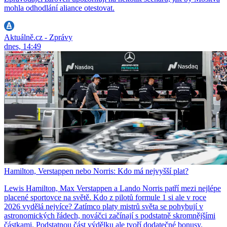
mohla odhodlání aliance otestovat.
Aktuálně.cz - Zprávy
dnes, 14:49
Hamilton, Verstappen nebo Norris: Kdo má nejvyšší plat?
Lewis Hamilton, Max Verstappen a Lando Norris patří mezi nejlépe
placené sportovce na světě. Kdo z pilotů formule 1 si ale v roce
2026 vydělá nejvíce? Zatímco platy mistrů světa se pohybují v
astronomických řádech, nováčci začínají s podstatně skromnějšími
částkami. Podstatnou část výdělku ale tvoří dodatečné bonusy.