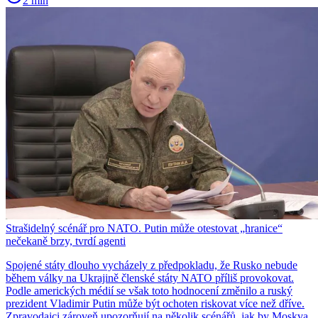
2 min
Strašidelný scénář pro NATO. Putin může otestovat „hranice“
nečekaně brzy, tvrdí agenti
Spojené státy dlouho vycházely z předpokladu, že Rusko nebude
během války na Ukrajině členské státy NATO příliš provokovat.
Podle amerických médií se však toto hodnocení změnilo a ruský
prezident Vladimir Putin může být ochoten riskovat více než dříve.
Zpravodajci zároveň upozorňují na několik scénářů, jak by Moskva