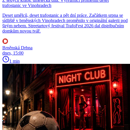
Z šedých krabic umělecká díla. Výtvarníci proměnili deset
trafostanic ve Vinohradech
Deset umělců, deset trafostanic a pět dní práce. Začátkem srpna se
sídliště v brněnských Vinohradech proměnilo v originální galerii pod
širým nebem. Streetartový festival TrafoFest 2026 dal distribučním
domkům novou tvář.
Brněnská Drbna
dnes, 15:00
1 min