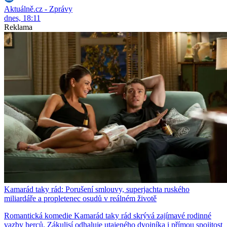
Aktuálně.cz - Zprávy
dnes, 18:11
Reklama
Kamarád taky rád: Porušení smlouvy, superjachta ruského
miliardáře a propletenec osudů v reálném životě
Romantická komedie Kamarád taky rád skrývá zajímavé rodinné
vazby herců. Zákulisí odhaluje utajeného dvojníka i přímou spojitost