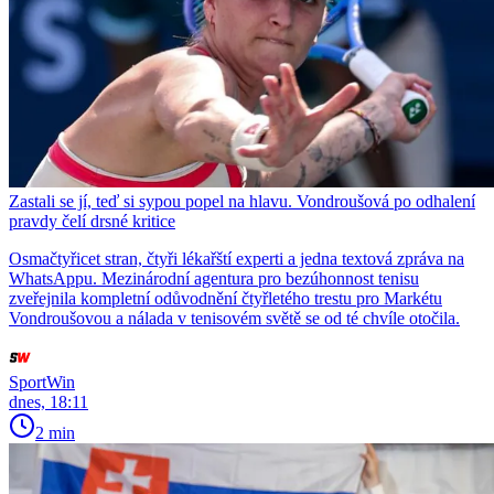
Zastali se jí, teď si sypou popel na hlavu. Vondroušová po odhalení
pravdy čelí drsné kritice
Osmačtyřicet stran, čtyři lékařští experti a jedna textová zpráva na
WhatsAppu. Mezinárodní agentura pro bezúhonnost tenisu
zveřejnila kompletní odůvodnění čtyřletého trestu pro Markétu
Vondroušovou a nálada v tenisovém světě se od té chvíle otočila.
SportWin
dnes, 18:11
2 min