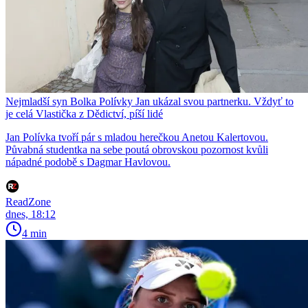
Nejmladší syn Bolka Polívky Jan ukázal svou partnerku. Vždyť to
je celá Vlastička z Dědictví, píší lidé
Jan Polívka tvoří pár s mladou herečkou Anetou Kalertovou.
Půvabná studentka na sebe poutá obrovskou pozornost kvůli
nápadné podobě s Dagmar Havlovou.
ReadZone
dnes, 18:12
4 min