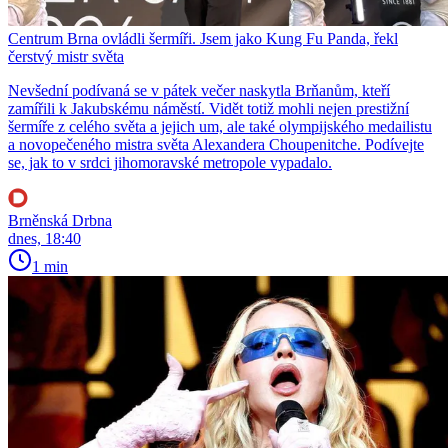
Centrum Brna ovládli šermíři. Jsem jako Kung Fu Panda, řekl
čerstvý mistr světa
Nevšední podívaná se v pátek večer naskytla Brňanům, kteří
zamířili k Jakubskému náměstí. Vidět totiž mohli nejen prestižní
šermíře z celého světa a jejich um, ale také olympijského medailistu
a novopečeného mistra světa Alexandera Choupenitche. Podívejte
se, jak to v srdci jihomoravské metropole vypadalo.
Brněnská Drbna
dnes, 18:40
1 min