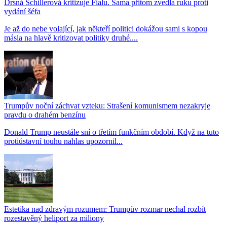
Drsná Schillerová kritizuje Fialu. Sama přitom zvedla ruku proti
vydání šéfa
Je až do nebe volající, jak někteří politici dokážou sami s kopou
másla na hlavě kritizovat politiky druhé....
Trumpův noční záchvat vzteku: Strašení komunismem nezakryje
pravdu o drahém benzínu
Donald Trump neustále sní o třetím funkčním období. Když na tuto
protiústavní touhu nahlas upozornil...
Estetika nad zdravým rozumem: Trumpův rozmar nechal rozbít
rozestavěný heliport za miliony