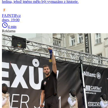
hrdina, jehož jméno mělo být vymazáno z historie.
FAJNTIP.cz
dnes, 19:00
4 min
Reklama