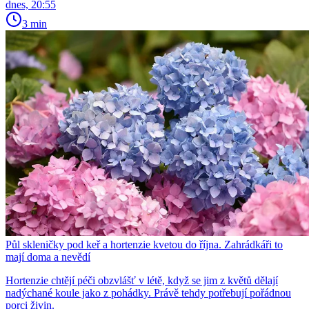
dnes, 20:55
3 min
Půl skleničky pod keř a hortenzie kvetou do října. Zahrádkáři to
mají doma a nevědí
Hortenzie chtějí péči obzvlášť v létě, když se jim z květů dělají
nadýchané koule jako z pohádky. Právě tehdy potřebují pořádnou
porci živin.