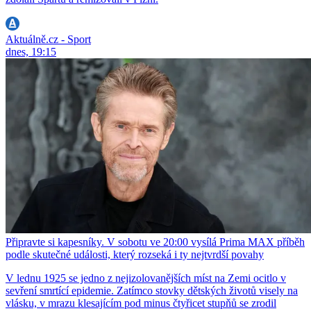
Aktuálně.cz - Sport
dnes, 19:15
Připravte si kapesníky. V sobotu ve 20:00 vysílá Prima MAX příběh
podle skutečné události, který rozseká i ty nejtvrdší povahy
V lednu 1925 se jedno z nejizolovanějších míst na Zemi ocitlo v
sevření smrtící epidemie. Zatímco stovky dětských životů visely na
vlásku, v mrazu klesajícím pod minus čtyřicet stupňů se zrodil