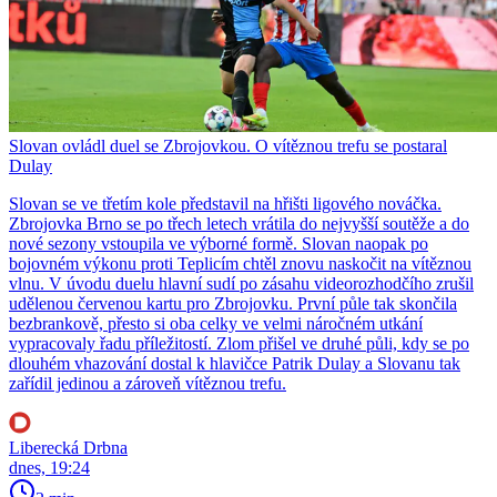
Slovan ovládl duel se Zbrojovkou. O vítěznou trefu se postaral
Dulay
Slovan se ve třetím kole představil na hřišti ligového nováčka.
Zbrojovka Brno se po třech letech vrátila do nejvyšší soutěže a do
nové sezony vstoupila ve výborné formě. Slovan naopak po
bojovném výkonu proti Teplicím chtěl znovu naskočit na vítěznou
vlnu. V úvodu duelu hlavní sudí po zásahu videorozhodčího zrušil
udělenou červenou kartu pro Zbrojovku. První půle tak skončila
bezbrankově, přesto si oba celky ve velmi náročném utkání
vypracovaly řadu příležitostí. Zlom přišel ve druhé půli, kdy se po
dlouhém vhazování dostal k hlavičce Patrik Dulay a Slovanu tak
zařídil jedinou a zároveň vítěznou trefu.
Liberecká Drbna
dnes, 19:24