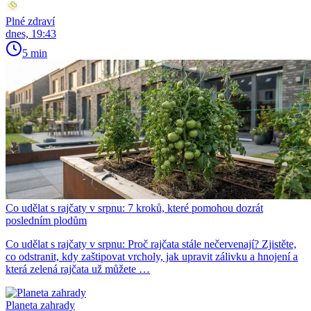
Plné zdraví
dnes, 19:43
5 min
Co udělat s rajčaty v srpnu: 7 kroků, které pomohou dozrát
posledním plodům
Co udělat s rajčaty v srpnu: Proč rajčata stále nečervenají? Zjistěte,
co odstranit, kdy zaštipovat vrcholy, jak upravit zálivku a hnojení a
která zelená rajčata už můžete …
Planeta zahrady