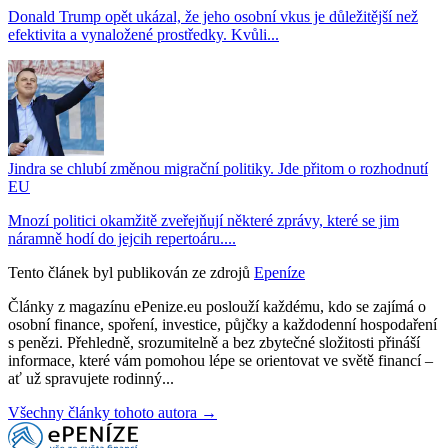
Donald Trump opět ukázal, že jeho osobní vkus je důležitější než
efektivita a vynaložené prostředky. Kvůli...
Jindra se chlubí změnou migrační politiky. Jde přitom o rozhodnutí
EU
Mnozí politici okamžitě zveřejňují některé zprávy, které se jim
náramně hodí do jejcih repertoáru....
Tento článek byl publikován ze zdrojů
Epeníze
Články z magazínu ePenize.eu poslouží každému, kdo se zajímá o
osobní finance, spoření, investice, půjčky a každodenní hospodaření
s penězi. Přehledně, srozumitelně a bez zbytečné složitosti přináší
informace, které vám pomohou lépe se orientovat ve světě financí –
ať už spravujete rodinný...
Všechny články tohoto autora →