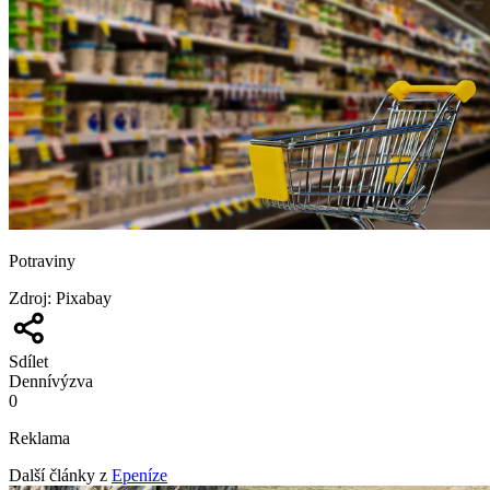
Potraviny
Zdroj
:
Pixabay
Sdílet
Denní
výzva
0
Reklama
Další články z
Epeníze