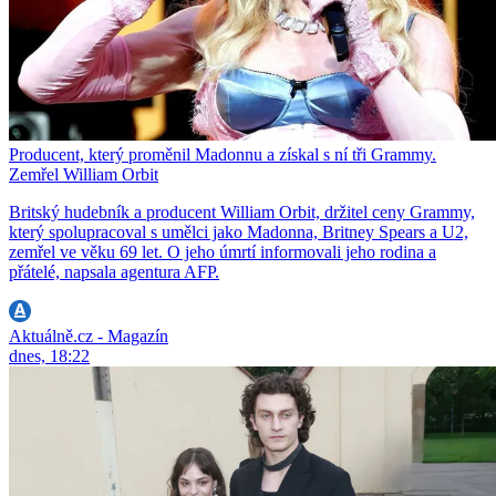
Producent, který proměnil Madonnu a získal s ní tři Grammy.
Zemřel William Orbit
Britský hudebník a producent William Orbit, držitel ceny Grammy,
který spolupracoval s umělci jako Madonna, Britney Spears a U2,
zemřel ve věku 69 let. O jeho úmrtí informovali jeho rodina a
přátelé, napsala agentura AFP.
Aktuálně.cz - Magazín
dnes, 18:22