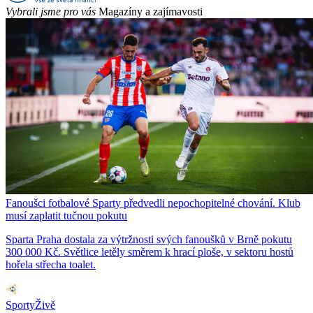
Vybrali jsme pro vás
Magazíny a zajímavosti
Fanoušci fotbalové Sparty předvedli nepochopitelné chování. Klub
musí zaplatit tučnou pokutu
Sparta Praha dostala za výtržnosti svých fanoušků v Brně pokutu
300 000 Kč. Světlice letěly směrem k hrací ploše, v sektoru hostů
hořela střecha toalet.
SportyŽivě