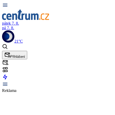
pátek 7. 8.
pá 7. 8.
21°C
Přihlášení
Reklama