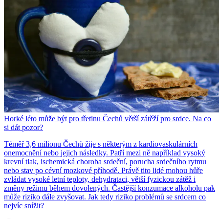
Horké léto může být pro třetinu Čechů větší zátěží pro srdce. Na co
si dát pozor?
Téměř 3,6 milionu Čechů žije s některým z kardiovaskulárních
onemocnění nebo jejich následky. Patří mezi ně například vysoký
krevní tlak, ischemická choroba srdeční, porucha srdečního rytmu
nebo stav po cévní mozkové příhodě. Právě tito lidé mohou hůře
zvládat vysoké letní teploty, dehydrataci, větší fyzickou zátěž i
změny režimu během dovolených. Častější konzumace alkoholu pak
může riziko dále zvyšovat. Jak tedy riziko problémů se srdcem co
nejvíc snížit?