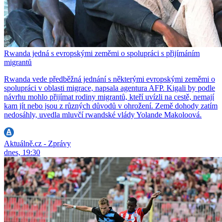
Rwanda jedná s evropskými zeměmi o spolupráci s přijímáním
migrantů
Rwanda vede předběžná jednání s některými evropskými zeměmi o
spolupráci v oblasti migrace, napsala agentura AFP. Kigali by podle
návrhu mohlo přijímat rodiny migrantů, kteří uvízli na cestě, nemají
kam jít nebo jsou z různých důvodů v ohrožení. Země dohody zatím
nedosáhly, uvedla mluvčí rwandské vlády Yolande Makoloová.
Aktuálně.cz - Zprávy
dnes, 19:30