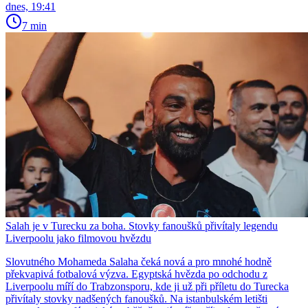
dnes, 19:41
7 min
Salah je v Turecku za boha. Stovky fanoušků přivítaly legendu
Liverpoolu jako filmovou hvězdu
Slovutného Mohameda Salaha čeká nová a pro mnohé hodně
překvapivá fotbalová výzva. Egyptská hvězda po odchodu z
Liverpoolu míří do Trabzonsporu, kde ji už při příletu do Turecka
přivítaly stovky nadšených fanoušků. Na istanbulském letišti