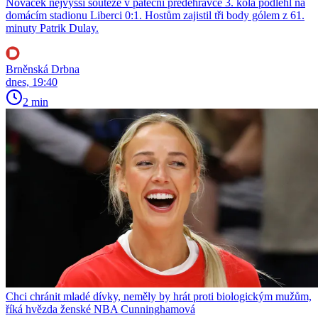
Nováček nejvyšší soutěže v páteční předehrávce 3. kola podlehl na
domácím stadionu Liberci 0:1. Hostům zajistil tři body gólem z 61.
minuty Patrik Dulay.
Brněnská Drbna
dnes, 19:40
2 min
Chci chránit mladé dívky, neměly by hrát proti biologickým mužům,
říká hvězda ženské NBA Cunninghamová