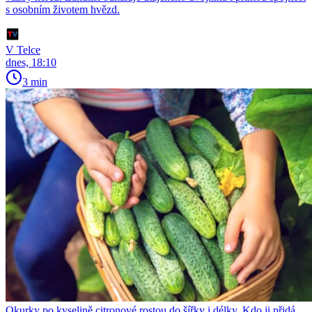
s osobním životem hvězd.
V Telce
dnes, 18:10
3 min
Okurky po kyselině citronové rostou do šířky i délky. Kdo ji přidá