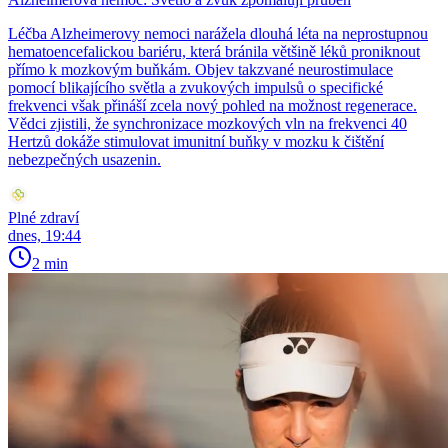
Léčba Alzheimerovy nemoci narážela dlouhá léta na neprostupnou
hematoencefalickou bariéru, která bránila většině léků proniknout
přímo k mozkovým buňkám. Objev takzvané neurostimulace
pomocí blikajícího světla a zvukových impulsů o specifické
frekvenci však přináší zcela nový pohled na možnost regenerace.
Vědci zjistili, že synchronizace mozkových vln na frekvenci 40
Hertzů dokáže stimulovat imunitní buňky v mozku k čištění
nebezpečných usazenin.
Plné zdraví
dnes, 19:44
2 min