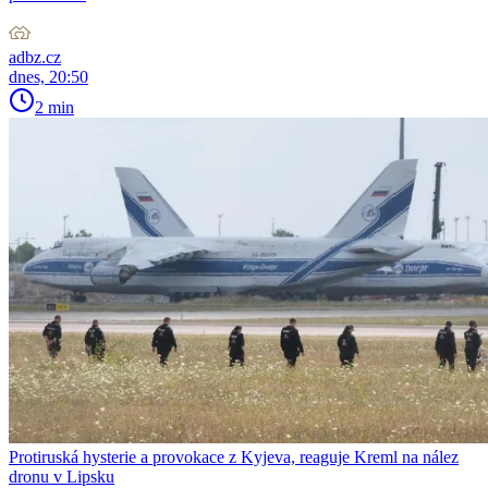
adbz.cz
dnes, 20:50
2 min
Protiruská hysterie a provokace z Kyjeva, reaguje Kreml na nález
dronu v Lipsku