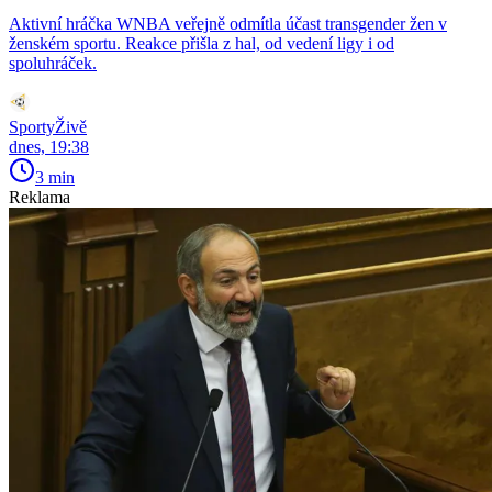
Aktivní hráčka WNBA veřejně odmítla účast transgender žen v
ženském sportu. Reakce přišla z hal, od vedení ligy i od
spoluhráček.
SportyŽivě
dnes, 19:38
3 min
Reklama