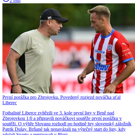
2 min
První porážka pro Zbrojovku. Povedený rozjezd nováčka uťal
Liberec
Fotbalisté Liberce zvítězili ve 3. kole první ligy v Brně nad
Zbrojovkou 1:0 a připravili nováčkovi soutěže první porážku v
soutěži. O výhře Slovanu rozhodl po hodině hry slovenský záložník
Patrik Dulay. Brňané tak nenavázali na výtečný start do ligy, kdy
zdolali Spartu a remizovali v Plzni.