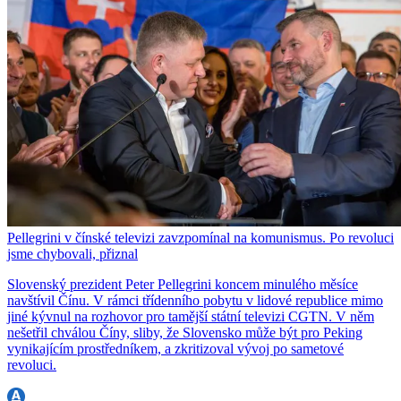
Pellegrini v čínské televizi zavzpomínal na komunismus. Po revoluci
jsme chybovali, přiznal
Slovenský prezident Peter Pellegrini koncem minulého měsíce
navštívil Čínu. V rámci třídenního pobytu v lidové republice mimo
jiné kývnul na rozhovor pro tamější státní televizi CGTN. V něm
nešetřil chválou Číny, sliby, že Slovensko může být pro Peking
vynikajícím prostředníkem, a zkritizoval vývoj po sametové
revoluci.