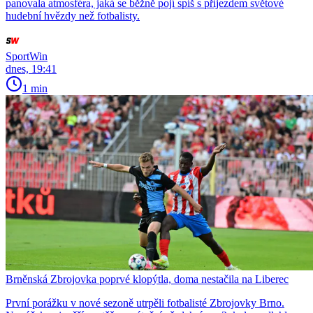
panovala atmosféra, jaká se běžně pojí spíš s příjezdem světové
hudební hvězdy než fotbalisty.
SportWin
dnes, 19:41
1 min
Brněnská Zbrojovka poprvé klopýtla, doma nestačila na Liberec
První porážku v nové sezoně utrpěli fotbalisté Zbrojovky Brno.