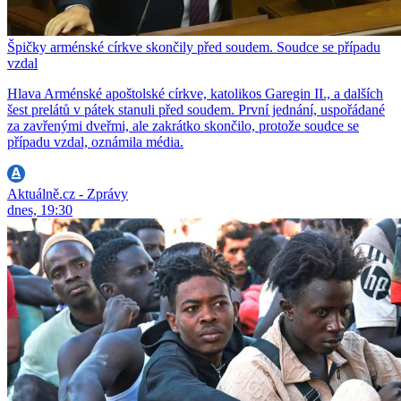
Špičky arménské církve skončily před soudem. Soudce se případu
vzdal
Hlava Arménské apoštolské církve, katolikos Garegin II., a dalších
šest prelátů v pátek stanuli před soudem. První jednání, uspořádané
za zavřenými dveřmi, ale zakrátko skončilo, protože soudce se
případu vzdal, oznámila média.
Aktuálně.cz - Zprávy
dnes, 19:30