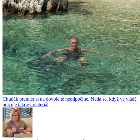
Chudák premiér si na dovolené neodpočine. Nedá se, když ve vládě
pracuje takový materiál