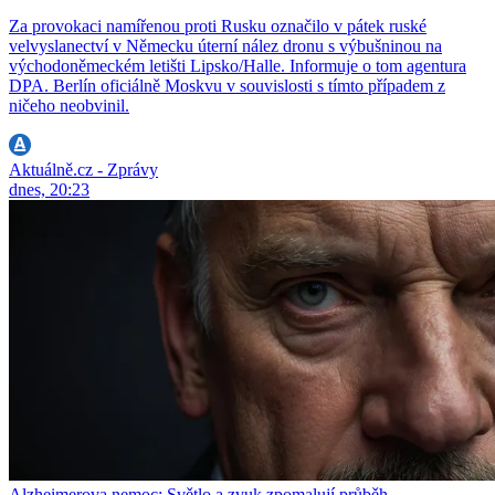
Za provokaci namířenou proti Rusku označilo v pátek ruské
velvyslanectví v Německu úterní nález dronu s výbušninou na
východoněmeckém letišti Lipsko/Halle. Informuje o tom agentura
DPA. Berlín oficiálně Moskvu v souvislosti s tímto případem z
ničeho neobvinil.
Aktuálně.cz - Zprávy
dnes, 20:23
Alzheimerova nemoc: Světlo a zvuk zpomalují průběh