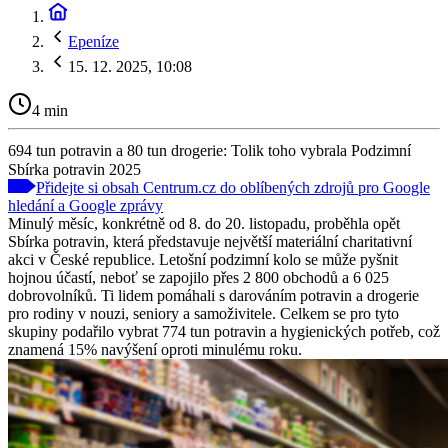
Epeníze
15. 12. 2025, 10:08
4 min
694 tun potravin a 80 tun drogerie: Tolik toho vybrala Podzimní
Sbírka potravin 2025
Přidejte si obsah Centrum.cz do oblíbených zdrojů pro Google
hledání a Google zprávy
Minulý měsíc, konkrétně od 8. do 20. listopadu, proběhla opět
Sbírka potravin, která představuje největší materiální charitativní
akci v České republice. Letošní podzimní kolo se může pyšnit
hojnou účastí, neboť se zapojilo přes 2 800 obchodů a 6 025
dobrovolníků. Ti lidem pomáhali s darováním potravin a drogerie
pro rodiny v nouzi, seniory a samoživitele. Celkem se pro tyto
skupiny podařilo vybrat 774 tun potravin a hygienických potřeb, což
znamená 15% navýšení oproti minulému roku.