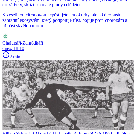
do zálivky, sklízí baculaté plody celé léto
S kyselinou citronovou nepěstujete jen okurky, ale také robustní
zahradní ekosystém, který podporuje růst, bojuje proti chorobám a
přináší skvělou úrodu.
Chalupáři-Zahrádkáři
dnes, 18:10
2 min
Viliam Schrojf: žižkovský kluk, nejlepší brankář MS 1962 a finále v