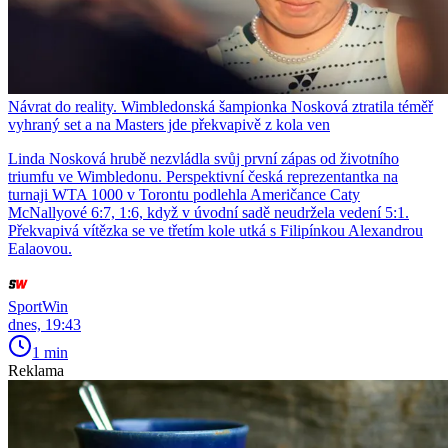
Návrat do reality. Wimbledonská šampionka Nosková ztratila téměř
vyhraný set a na Masters jde překvapivě z kola ven
Linda Nosková hrubě nezvládla svůj první zápas od životního
triumfu ve Wimbledonu. Perspektivní česká reprezentantka na
turnaji WTA 1000 v Torontu podlehla Američance Caty
McNallyové 6:7, 1:6, když v úvodní sadě neudržela vedení 5:1.
Překvapivá vítězka se ve třetím kole utká s Filipínkou Alexandrou
Ealaovou.
SportWin
dnes, 19:43
1 min
Reklama