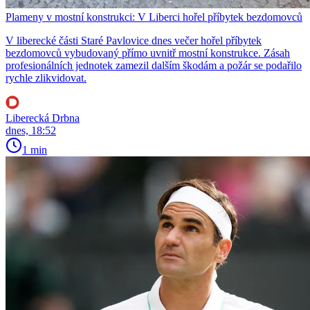
Plameny v mostní konstrukci: V Liberci hořel příbytek bezdomovců
V liberecké části Staré Pavlovice dnes večer hořel příbytek
bezdomovců vybudovaný přímo uvnitř mostní konstrukce. Zásah
profesionálních jednotek zamezil dalším škodám a požár se podařilo
rychle zlikvidovat.
Liberecká Drbna
dnes, 18:52
1 min