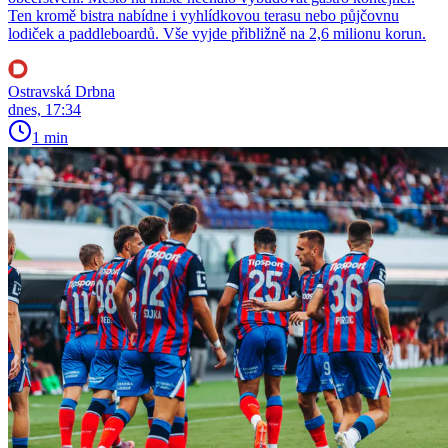
Ten kromě bistra nabídne i vyhlídkovou terasu nebo půjčovnu
lodiček a paddleboardů. Vše vyjde přibližně na 2,6 milionu korun.
Ostravská Drbna
dnes, 17:34
1 min