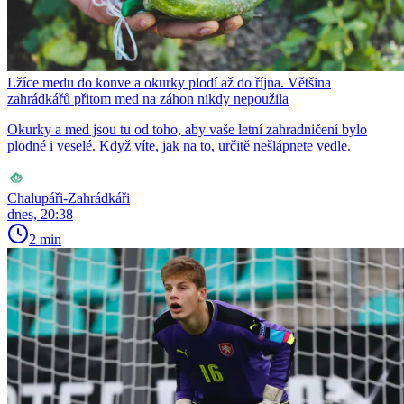
Lžíce medu do konve a okurky plodí až do října. Většina
zahrádkářů přitom med na záhon nikdy nepoužila
Okurky a med jsou tu od toho, aby vaše letní zahradničení bylo
plodné i veselé. Když víte, jak na to, určitě nešlápnete vedle.
Chalupáři-Zahrádkáři
dnes, 20:38
2 min