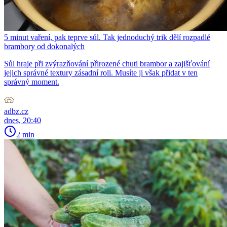
5 minut vaření, pak teprve sůl. Tak jednoduchý trik dělí rozpadlé
brambory od dokonalých
Sůl hraje při zvýrazňování přirozené chuti brambor a zajišťování
jejich správné textury zásadní roli. Musíte ji však přidat v ten
správný moment.
adbz.cz
dnes, 20:40
2 min