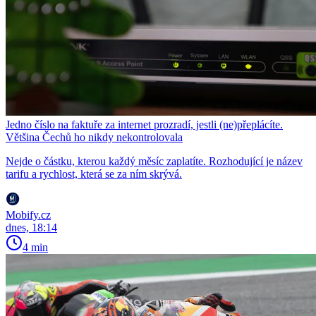
Jedno číslo na faktuře za internet prozradí, jestli (ne)přeplácíte.
Většina Čechů ho nikdy nekontrolovala
Nejde o částku, kterou každý měsíc zaplatíte. Rozhodující je název
tarifu a rychlost, která se za ním skrývá.
Mobify.cz
dnes, 18:14
4 min