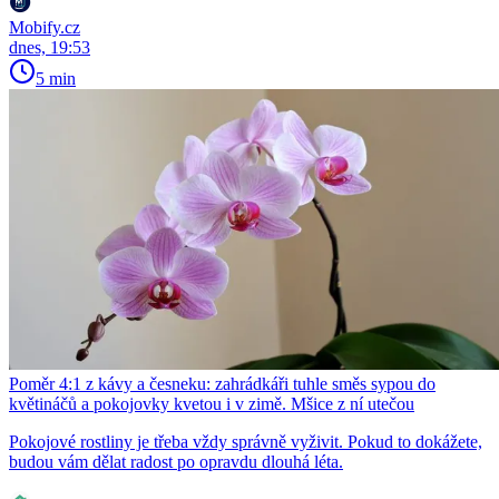
Mobify.cz
dnes, 19:53
5 min
Poměr 4:1 z kávy a česneku: zahrádkáři tuhle směs sypou do
květináčů a pokojovky kvetou i v zimě. Mšice z ní utečou
Pokojové rostliny je třeba vždy správně vyživit. Pokud to dokážete,
budou vám dělat radost po opravdu dlouhá léta.