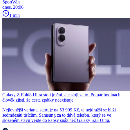
SportWin
dnes, 20:06
1 min
Galaxy Z Fold8 Ultra stojí jmění, ale stojí za to. Po pár hodinách
člověk zjistí, že cesta zpátky neexistuje
Nejlevnější varianta startuje na 53 999 Kč, ta nejdražší se blíží
sedmdesáti tisícům. Samsung za to dává telefon, který se ve
složeném stavu vejde do kapsy snáz než Galaxy S23 Ultra.