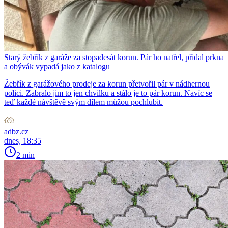
Starý žebřík z garáže za stopadesát korun. Pár ho natřel, přidal prkna
a obývák vypadá jako z katalogu
Žebřík z garážového prodeje za korun přetvořil pár v nádhernou
polici. Zabralo jim to jen chvilku a stálo je to pár korun. Navíc se
teď každé návštěvě svým dílem můžou pochlubit.
adbz.cz
dnes, 18:35
2 min