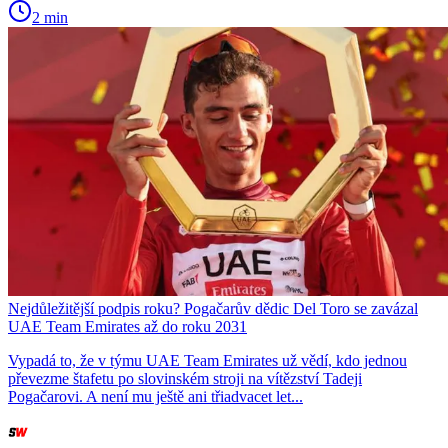
2 min
Nejdůležitější podpis roku? Pogačarův dědic Del Toro se zavázal
UAE Team Emirates až do roku 2031
Vypadá to, že v týmu UAE Team Emirates už vědí, kdo jednou
převezme štafetu po slovinském stroji na vítězství Tadeji
Pogačarovi. A není mu ještě ani třiadvacet let...