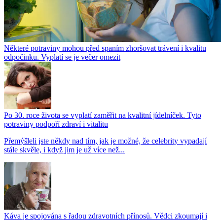
Některé potraviny mohou před spaním zhoršovat trávení i kvalitu
odpočinku. Vyplatí se je večer omezit
Po 30. roce života se vyplatí zaměřit na kvalitní jídelníček. Tyto
potraviny podpoří zdraví i vitalitu
Přemýšleli jste někdy nad tím, jak je možné, že celebrity vypadají
stále skvěle, i když jim je už více než...
Káva je spojována s řadou zdravotních přínosů. Vědci zkoumají i