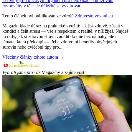
Ledviny jsou klíčovým orgánem pro detoxikaci a udržování
rovnováhy v těle. Je důležité se vyvarovat...
Tento článek byl publikován ze zdrojů
Zdravestravovani.eu
Magazín klade důraz na praktické využití: jak jíst zdravě, zůstat v
kondici a čelit stresu — vše s respektem k realitě, v níž žiješ. Najdeš
tu rady, jak si zdravou stravu zařadit do dne bez námahy, ale i
témata, která překvapí — třeba zdravotní benefity obyčejných
surovin nebo cvičební tipy pro...
Všechny články tohoto autora →
Vybrali jsme pro vás
Magazíny a zajímavosti