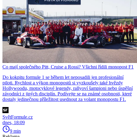
Co mají společného Pitt, Cruise a Rossi? Všichni řídili monopost F1
Do kokpitu formule 1 se během let neposadili jen profesionální
piloti. Rychlost a výkon monopostů si vyzkoušely také hvězdy
Hollywoodu, motocyklové legendy, rallyoví šampioni nebo úspěšní
závodníci z jiných disciplín. Podívejte se na známé osobnosti, které
dostaly jedinečnou příležitost usednout za volant monopostu F1.
SvětFormule.cz
dnes, 18:09
9 min
Reklama