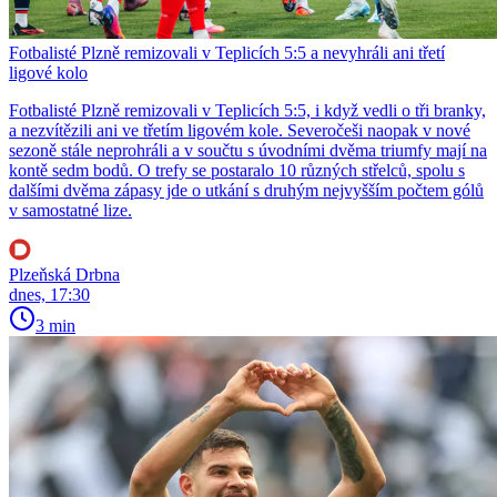
Fotbalisté Plzně remizovali v Teplicích 5:5 a nevyhráli ani třetí
ligové kolo
Fotbalisté Plzně remizovali v Teplicích 5:5, i když vedli o tři branky,
a nezvítězili ani ve třetím ligovém kole. Severočeši naopak v nové
sezoně stále neprohráli a v součtu s úvodními dvěma triumfy mají na
kontě sedm bodů. O trefy se postaralo 10 různých střelců, spolu s
dalšími dvěma zápasy jde o utkání s druhým nejvyšším počtem gólů
v samostatné lize.
Plzeňská Drbna
dnes, 17:30
3 min