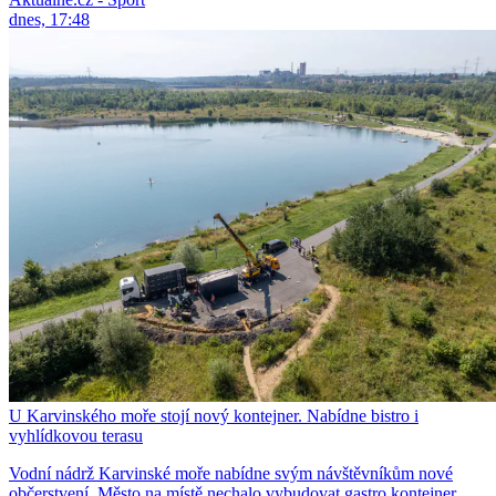
dnes, 17:48
U Karvinského moře stojí nový kontejner. Nabídne bistro i
vyhlídkovou terasu
Vodní nádrž Karvinské moře nabídne svým návštěvníkům nové
občerstvení. Město na místě nechalo vybudovat gastro kontejner.