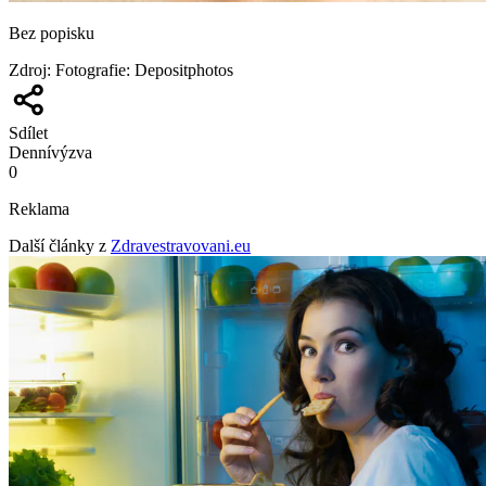
Bez popisku
Zdroj
:
Fotografie: Depositphotos
Sdílet
Denní
výzva
0
Reklama
Další články z
Zdravestravovani.eu