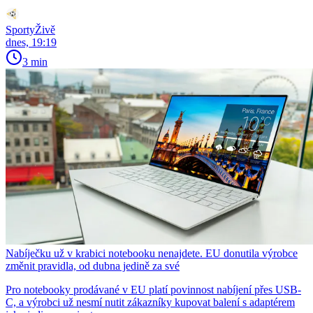
SportyŽivě
dnes, 19:19
3 min
Nabíječku už v krabici notebooku nenajdete. EU donutila výrobce
změnit pravidla, od dubna jedině za své
Pro notebooky prodávané v EU platí povinnost nabíjení přes USB-
C, a výrobci už nesmí nutit zákazníky kupovat balení s adaptérem