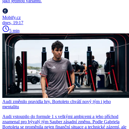
jako jedinou variantu.
Mobify.cz
dnes, 19:17
5 min
Audi změnilo pravidla hry. Bortoleto chválí nový tým i jeho
mentalitu
Audi vstoupilo do formule 1 s velkými ambicemi a jeho příchod
znamenal pro bývalý tým Sauber zásadní změnu. Podle Gabriela
Bortoleta se proměnila nejen finanční situace a technické zázemí, ale