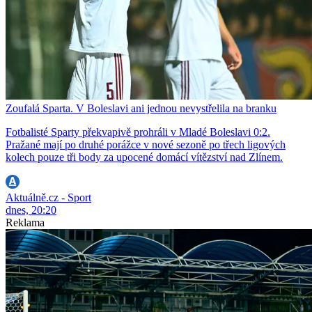
Zoufalá Sparta. V Boleslavi ani jednou nevystřelila na branku
Fotbalisté Sparty překvapivě prohráli v Mladé Boleslavi 0:2.
Pražané mají po druhé porážce v nové sezoně po třech ligových
kolech pouze tři body za upocené domácí vítězství nad Zlínem.
Aktuálně.cz - Sport
dnes, 20:20
Reklama