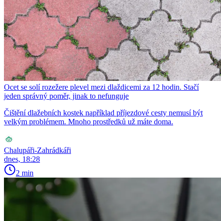
Ocet se solí rozežere plevel mezi dlaždicemi za 12 hodin. Stačí
jeden správný poměr, jinak to nefunguje
Čištění dlažebních kostek například příjezdové cesty nemusí být
velkým problémem. Mnoho prostředků už máte doma.
Chalupáři-Zahrádkáři
dnes, 18:28
2 min