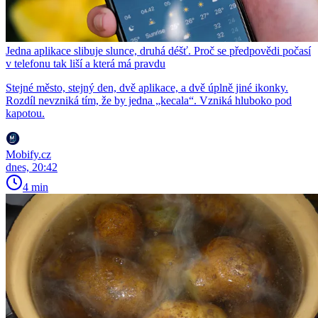
Jedna aplikace slibuje slunce, druhá déšť. Proč se předpovědi počasí
v telefonu tak liší a která má pravdu
Stejné město, stejný den, dvě aplikace, a dvě úplně jiné ikonky.
Rozdíl nevzniká tím, že by jedna „kecala“. Vzniká hluboko pod
kapotou.
Mobify.cz
dnes, 20:42
4 min