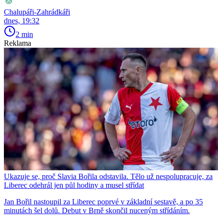
Chalupáři-Zahrádkáři
dnes, 19:32
2 min
Reklama
Ukazuje se, proč Slavia Bořila odstavila. Tělo už nespolupracuje, za
Liberec odehrál jen půl hodiny a musel střídat
Jan Bořil nastoupil za Liberec poprvé v základní sestavě, a po 35
minutách šel dolů. Debut v Brně skončil nuceným střídáním.