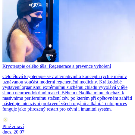
Kryoterapie celého těla: Regenerace a prevence vyhoření
Celotělová kryoterapie se z alternativního konceptu rychle mění v
uznávanou součást moderní regenerační medicíny. Krátkodobé
vystavení organismu extrémnímu suchému chladu vyvolává v těle
silnou neuroendokrinní reakci. Během několika minut dochází k
masivnímu perifernímu stažení cév, po kterém při opětovném zahřátí
následuje intenzivní prokrvení všech orgánů a tkání. Tento proces
funguje jako přirozený restart pro cévní i imunitní systém.
Plné zdraví
dnes, 20:07