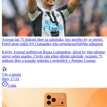
Arsenal dal 75 milionů liber za záložníka, bez kterého by se obešel.
Právě proto může být Guimarães jeho nejnebezpečnějším nákupem
Kdyby Arsenal potřeboval Bruna Guimarãese, dával by jeho přestup
smysl velmi snadno. Chybí vám elitní střední záložník, vezmete 75
milionů liber a koupíte jednoho z nejlepších v Premier League.
Vše o sportu
dnes, 17:21
5 min