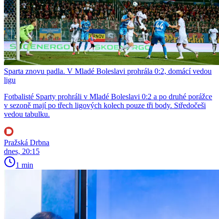
Sparta znovu padla. V Mladé Boleslavi prohrála 0:2, domácí vedou
ligu
Fotbalisté Sparty prohráli v Mladé Boleslavi 0:2 a po druhé porážce
v sezoně mají po třech ligových kolech pouze tři body. Středočeši
vedou tabulku.
Pražská Drbna
dnes, 20:15
1 min