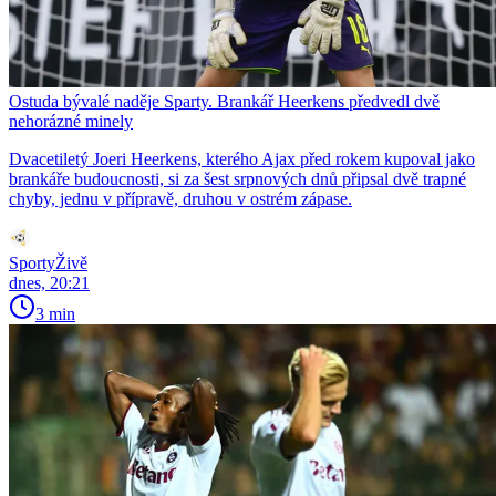
Ostuda bývalé naděje Sparty. Brankář Heerkens předvedl dvě
nehorázné minely
Dvacetiletý Joeri Heerkens, kterého Ajax před rokem kupoval jako
brankáře budoucnosti, si za šest srpnových dnů připsal dvě trapné
chyby, jednu v přípravě, druhou v ostrém zápase.
SportyŽivě
dnes, 20:21
3 min