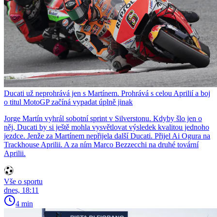
Ducati už neprohrává jen s Martínem. Prohrává s celou Aprilií a boj
o titul MotoGP začíná vypadat úplně jinak
Jorge Martín vyhrál sobotní sprint v Silverstonu. Kdyby šlo jen o
něj, Ducati by si ještě mohla vysvětlovat výsledek kvalitou jednoho
jezdce. Jenže za Martínem nepřijela další Ducati. Přijel Ai Ogura na
Trackhouse Aprilii. A za ním Marco Bezzecchi na druhé tovární
Aprilii.
Vše o sportu
dnes, 18:11
4 min