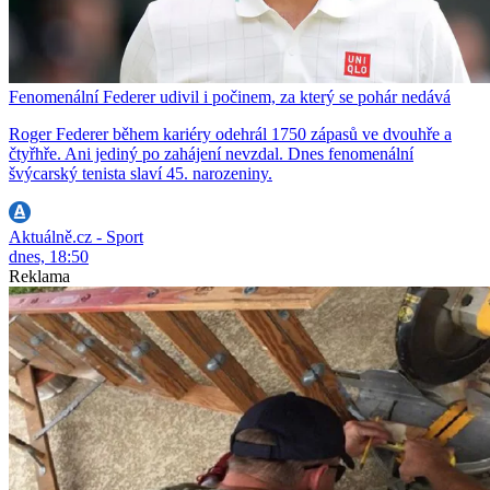
Fenomenální Federer udivil i počinem, za který se pohár nedává
Roger Federer během kariéry odehrál 1750 zápasů ve dvouhře a
čtyřhře. Ani jediný po zahájení nevzdal. Dnes fenomenální
švýcarský tenista slaví 45. narozeniny.
Aktuálně.cz - Sport
dnes, 18:50
Reklama