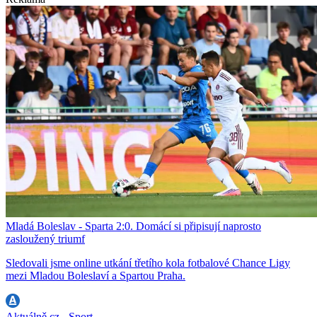
Mladá Boleslav - Sparta 2:0. Domácí si připisují naprosto
zasloužený triumf
Sledovali jsme online utkání třetího kola fotbalové Chance Ligy
mezi Mladou Boleslaví a Spartou Praha.
Aktuálně.cz - Sport