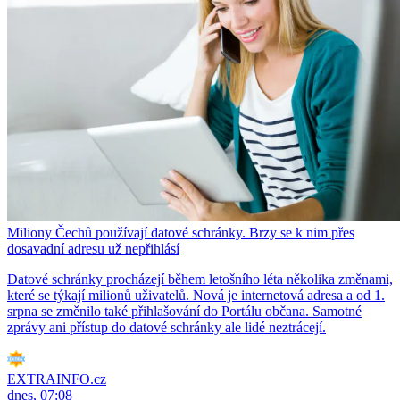
Miliony Čechů používají datové schránky. Brzy se k nim přes
dosavadní adresu už nepřihlásí
Datové schránky procházejí během letošního léta několika změnami,
které se týkají milionů uživatelů. Nová je internetová adresa a od 1.
srpna se změnilo také přihlašování do Portálu občana. Samotné
zprávy ani přístup do datové schránky ale lidé neztrácejí.
EXTRAINFO.cz
dnes, 07:08