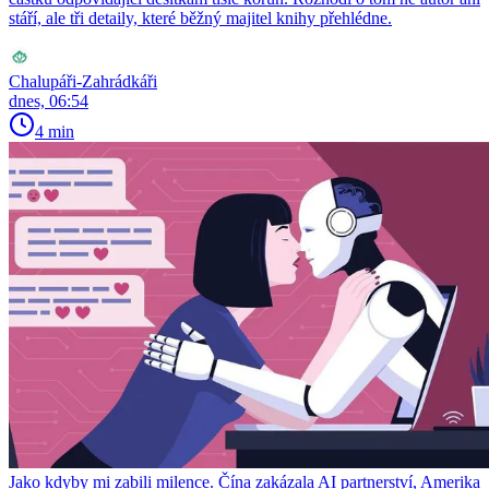
stáří, ale tři detaily, které běžný majitel knihy přehlédne.
Chalupáři-Zahrádkáři
dnes, 06:54
4 min
Jako kdyby mi zabili milence. Čína zakázala AI partnerství, Amerika