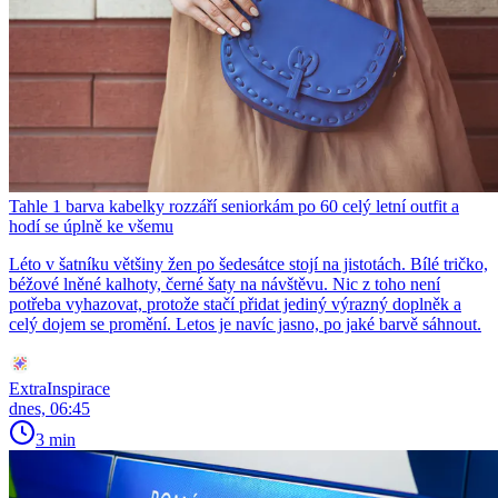
Tahle 1 barva kabelky rozzáří seniorkám po 60 celý letní outfit a
hodí se úplně ke všemu
Léto v šatníku většiny žen po šedesátce stojí na jistotách. Bílé tričko,
béžové lněné kalhoty, černé šaty na návštěvu. Nic z toho není
potřeba vyhazovat, protože stačí přidat jediný výrazný doplněk a
celý dojem se promění. Letos je navíc jasno, po jaké barvě sáhnout.
ExtraInspirace
dnes, 06:45
3 min