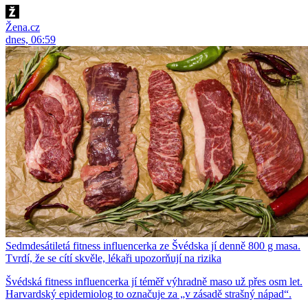
Žena.cz
dnes, 06:59
Sedmdesátiletá fitness influencerka ze Švédska jí denně 800 g masa.
Tvrdí, že se cítí skvěle, lékaři upozorňují na rizika
Švédská fitness influencerka jí téměř výhradně maso už přes osm let.
Harvardský epidemiolog to označuje za „v zásadě strašný nápad“.