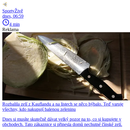
SportyŽivě
dnes, 06:59
4 min
Reklama
Rozbalila zelí z Kauflandu a na listech se něco hýbalo. Teď varuje
všechny, kdo nakupují balenou zeleninu
Dnes si musíte skutečně dávat velký pozor na to, co si kupujete v
obchodech. Tato zákaznice si přinesla domů nechutné čínské zelí.