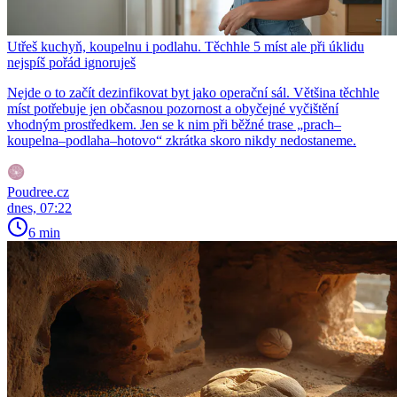
Utřeš kuchyň, koupelnu i podlahu. Těchhle 5 míst ale při úklidu
nejspíš pořád ignoruješ
Nejde o to začít dezinfikovat byt jako operační sál. Většina těchhle
míst potřebuje jen občasnou pozornost a obyčejné vyčištění
vhodným prostředkem. Jen se k nim při běžné trase „prach–
koupelna–podlaha–hotovo“ zkrátka skoro nikdy nedostaneme.
Poudree.cz
dnes, 07:22
6 min