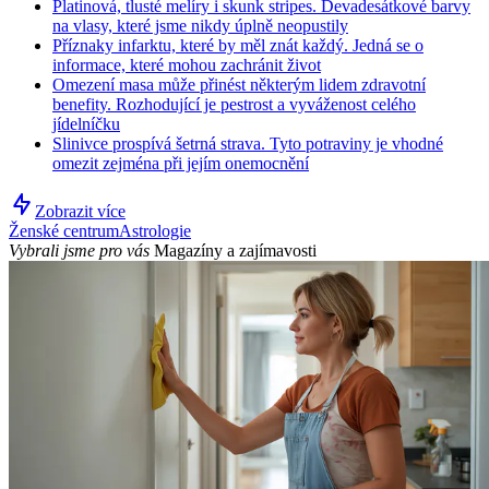
Platinová, tlusté melíry i skunk stripes. Devadesátkové barvy
na vlasy, které jsme nikdy úplně neopustily
Příznaky infarktu, které by měl znát každý. Jedná se o
informace, které mohou zachránit život
Omezení masa může přinést některým lidem zdravotní
benefity. Rozhodující je pestrost a vyváženost celého
jídelníčku
Slinivce prospívá šetrná strava. Tyto potraviny je vhodné
omezit zejména při jejím onemocnění
Zobrazit více
Ženské centrum
Astrologie
Vybrali jsme pro vás
Magazíny a zajímavosti