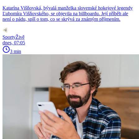
Katarína Višňovská, bývalá manželka slovenské hokejové legendy
Ľubomíra Višňovského, se objevila na billboardu. Její příběh ale
není o pádu, spíš o tom, co se skrývá za známým příjmením.
SportyŽivě
dnes, 07:05
3 min