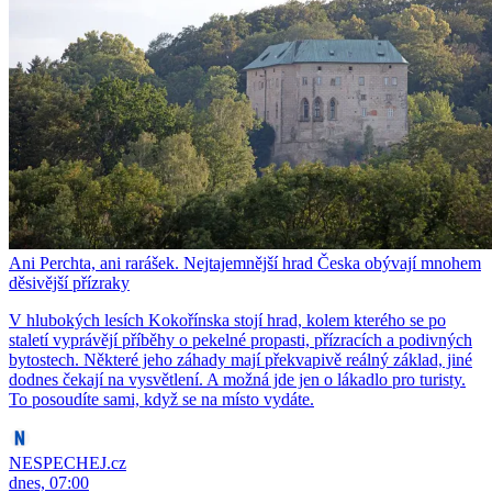
Ani Perchta, ani rarášek. Nejtajemnější hrad Česka obývají mnohem
děsivější přízraky
V hlubokých lesích Kokořínska stojí hrad, kolem kterého se po
staletí vyprávějí příběhy o pekelné propasti, přízracích a podivných
bytostech. Některé jeho záhady mají překvapivě reálný základ, jiné
dodnes čekají na vysvětlení. A možná jde jen o lákadlo pro turisty.
To posoudíte sami, když se na místo vydáte.
NESPECHEJ.cz
dnes, 07:00