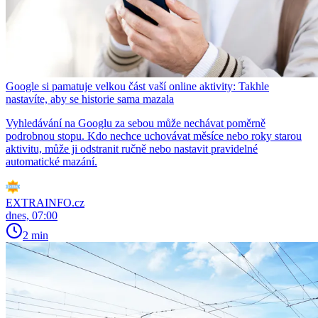
Google si pamatuje velkou část vaší online aktivity: Takhle
nastavíte, aby se historie sama mazala
Vyhledávání na Googlu za sebou může nechávat poměrně
podrobnou stopu. Kdo nechce uchovávat měsíce nebo roky starou
aktivitu, může ji odstranit ručně nebo nastavit pravidelné
automatické mazání.
EXTRAINFO.cz
dnes, 07:00
2 min