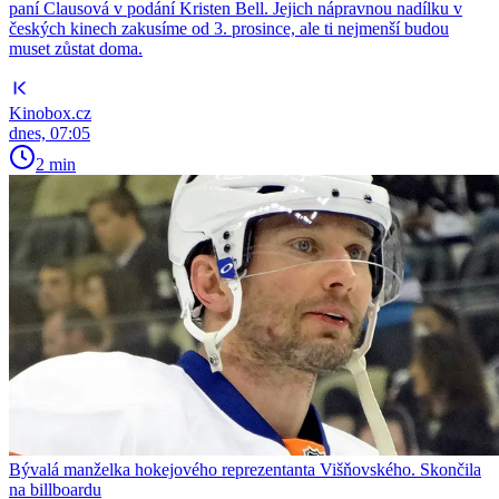
paní Clausová v podání Kristen Bell. Jejich nápravnou nadílku v
českých kinech zakusíme od 3. prosince, ale ti nejmenší budou
muset zůstat doma.
Kinobox.cz
dnes, 07:05
2 min
Bývalá manželka hokejového reprezentanta Višňovského. Skončila
na billboardu