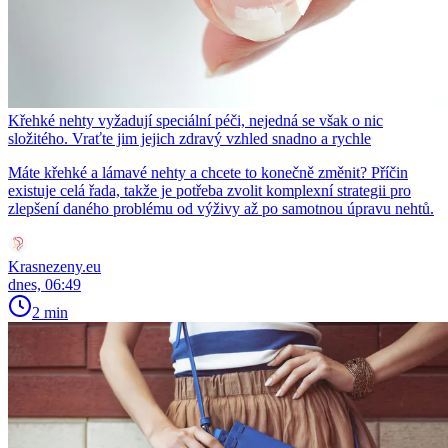
Křehké nehty vyžadují speciální péči, nejedná se však o nic
složitého. Vraťte jim jejich zdravý vzhled snadno a rychle
Máte křehké a lámavé nehty a chcete to konečně změnit? Příčin
existuje celá řada, takže je potřeba zvolit komplexní strategii pro
zlepšení daného problému od výživy až po samotnou úpravu nehtů.
Krasnezeny.eu
dnes, 06:49
2 min