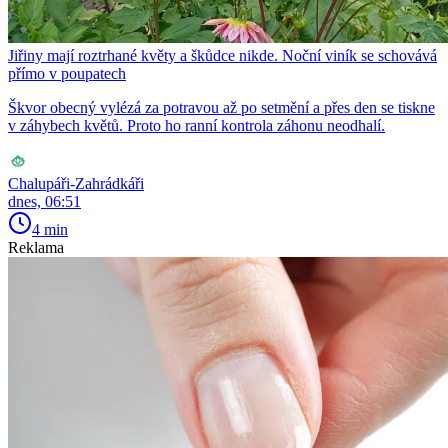
Jiřiny mají roztrhané květy a škůdce nikde. Noční viník se schovává
přímo v poupatech
Škvor obecný vylézá za potravou až po setmění a přes den se tiskne
v záhybech květů. Proto ho ranní kontrola záhonu neodhalí.
Chalupáři-Zahrádkáři
dnes, 06:51
4 min
Reklama