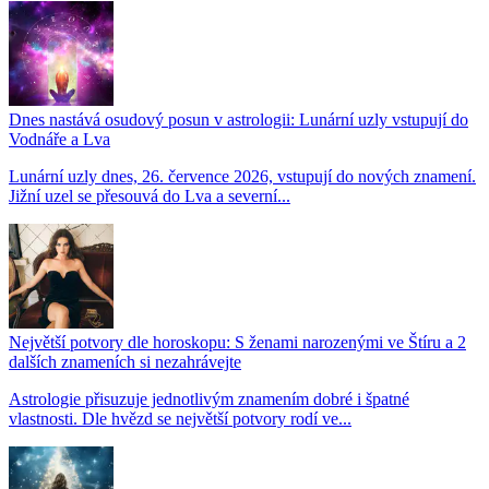
Dnes nastává osudový posun v astrologii: Lunární uzly vstupují do
Vodnáře a Lva
Lunární uzly dnes, 26. července 2026, vstupují do nových znamení.
Jižní uzel se přesouvá do Lva a severní...
Největší potvory dle horoskopu: S ženami narozenými ve Štíru a 2
dalších znameních si nezahrávejte
Astrologie přisuzuje jednotlivým znamením dobré i špatné
vlastnosti. Dle hvězd se největší potvory rodí ve...