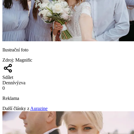
Ilustrační foto
Zdroj
:
Magnific
Sdílet
Denní
výzva
0
Reklama
Další články z
Aurazine