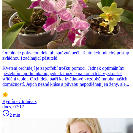
Orchideje pokvetou déle při správné péči. Tento jednoduchý postup
zvládnou i začínající pěstitelé
Kvetení orchidejí je zapotřebí trošku pomoci. Jednak optimálními
pěstebními podmínkami, jednak můžete na konci léta vyzkoušet
střídání teplot. Orchideje patří ke květinové výzdobě mnoha našich
domácností. Jejich něžné kráse a půvabu nepodléhají jen ženy, ale...
BydlímeÚtulně.cz
dnes, 07:17
2 min