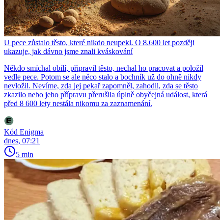
U pece zůstalo těsto, které nikdo neupekl. O 8.600 let později
ukazuje, jak dávno jsme znali kváskování
Někdo smíchal obilí, připravil těsto, nechal ho pracovat a položil
vedle pece. Potom se ale něco stalo a bochník už do ohně nikdy
nevložil. Nevíme, zda jej pekař zapomněl, zahodil, zda se těsto
zkazilo nebo jeho přípravu přerušila úplně obyčejná událost, která
před 8 600 lety nestála nikomu za zaznamenání.
Kód Enigma
dnes, 07:21
5 min