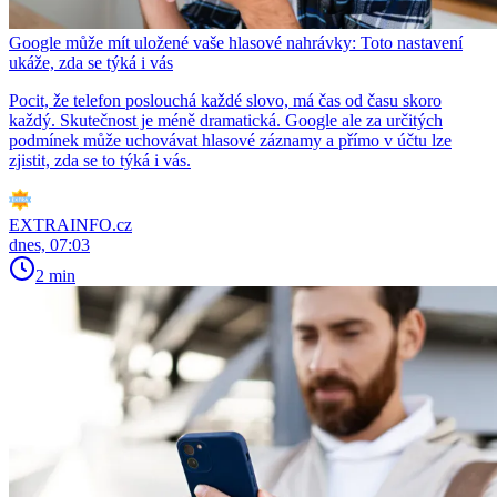
Google může mít uložené vaše hlasové nahrávky: Toto nastavení
ukáže, zda se týká i vás
Pocit, že telefon poslouchá každé slovo, má čas od času skoro
každý. Skutečnost je méně dramatická. Google ale za určitých
podmínek může uchovávat hlasové záznamy a přímo v účtu lze
zjistit, zda se to týká i vás.
EXTRAINFO.cz
dnes, 07:03
2 min