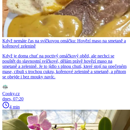
Když nemáte čas na svíčkovou omáčku: Hovězí maso na smetaně a
kořenové zelenině
Když je doma chuť na poctivý omáčkový oběd, ale nechci se
pouštět do slavnostní svíčkové, dělám právě hovězí maso na
smetaně a zelenině. Je to jídlo s plnou chutí, které stojí na opečeném
mase, cibuli s trochou cukru, kořenové zelenině a smetaně, a přitom
se obejde i bez mouky navíc.
Cooky.cz
dnes, 07:20
4 min