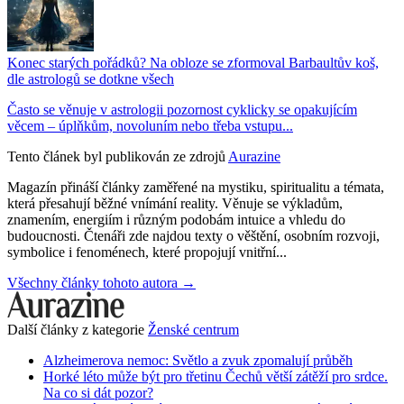
Konec starých pořádků? Na obloze se zformoval Barbaultův koš,
dle astrologů se dotkne všech
Často se věnuje v astrologii pozornost cyklicky se opakujícím
věcem – úplňkům, novoluním nebo třeba vstupu...
Tento článek byl publikován ze zdrojů
Aurazine
Magazín přináší články zaměřené na mystiku, spiritualitu a témata,
která přesahují běžné vnímání reality. Věnuje se výkladům,
znamením, energiím i různým podobám intuice a vhledu do
budoucnosti. Čtenáři zde najdou texty o věštění, osobním rozvoji,
symbolice i fenoménech, které propojují vnitřní...
Všechny články tohoto autora →
Další články z kategorie
Ženské centrum
Alzheimerova nemoc: Světlo a zvuk zpomalují průběh
Horké léto může být pro třetinu Čechů větší zátěží pro srdce.
Na co si dát pozor?