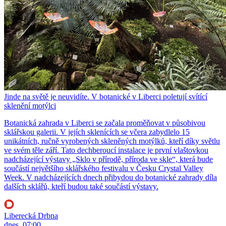
Jinde na světě je neuvidíte. V botanické v Liberci poletují svítící
sklenění motýlci
Botanická zahrada v Liberci se začala proměňovat v působivou
sklářskou galerii. V jejích sklenících se včera zabydlelo 15
unikátních, ručně vyrobených skleněných motýlků, kteří díky světlu
ve svém těle září. Tato dechberoucí instalace je první vlaštovkou
nadcházející výstavy „Sklo v přírodě, příroda ve skle“, která bude
součástí největšího sklářského festivalu v Česku Crystal Valley
Week. V nadcházejících dnech přibydou do botanické zahrady díla
dalších sklářů, kteří budou také součástí výstavy.
Liberecká Drbna
dnes, 07:00