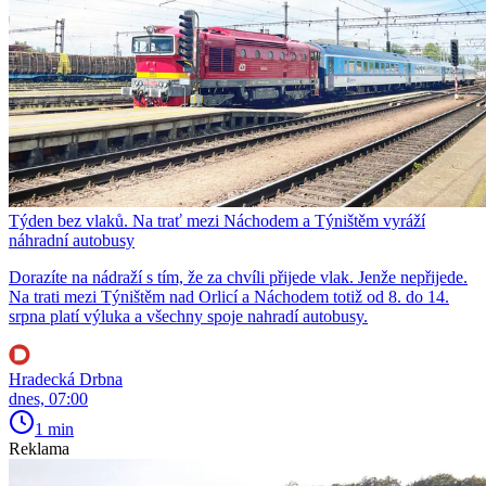
Týden bez vlaků. Na trať mezi Náchodem a Týništěm vyráží
náhradní autobusy
Dorazíte na nádraží s tím, že za chvíli přijede vlak. Jenže nepřijede.
Na trati mezi Týništěm nad Orlicí a Náchodem totiž od 8. do 14.
srpna platí výluka a všechny spoje nahradí autobusy.
Hradecká Drbna
dnes, 07:00
1 min
Reklama