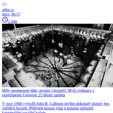
adbz.cz
dnes, 06:57
2 min
Měly neomezené jídlo, prostor i bezpečí. Myší civilizace v
experimentu Universe 25 přesto zanikla
V roce 1968 vytvořil John B. Calhoun myším dokonalý domov bez
vnějších hrozeb. Přebytek luxusu však u kolonie způsobil
katastrofální sociální kolaps.