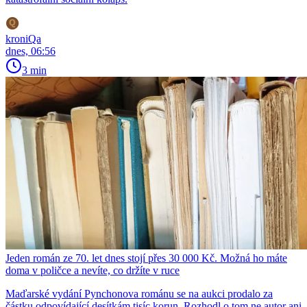
kroniQa
dnes, 06:56
3 min
Jeden román ze 70. let dnes stojí přes 30 000 Kč. Možná ho máte
doma v poličce a nevíte, co držíte v ruce
Maďarské vydání Pynchonova románu se na aukci prodalo za
částku odpovídající desítkám tisíc korun. Rozhodl o tom ne autor ani