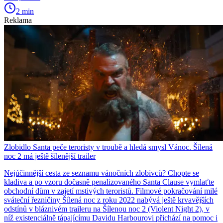
2 min
Reklama
Zlobidlo Santa peče teroristy v troubě a hledá smysl Vánoc. Šílená
noc 2 má ještě šílenější trailer
Nejúčinnější cesta ze seznamu vánočních zlobivců? Chopte se
kladiva a po vzoru dočasně penalizovaného Santa Clause vymlaťte
obchodní dům v zajetí mstivých teroristů. Filmové pokračování milé
sváteční řezničiny Šílená noc z roku 2022 nabývá ještě krvavějších
odstínů v bláznivém traileru na Šílenou noc 2 (Violent Night 2), v
níž existenciálně tápajícímu Davidu Harbourovi přichází na pomoc i