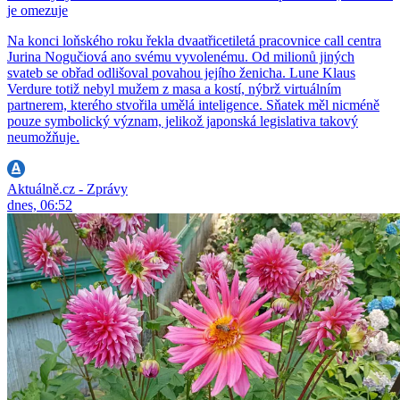
je omezuje
Na konci loňského roku řekla dvaatřicetiletá pracovnice call centra
Jurina Nogučiová ano svému vyvolenému. Od milionů jiných
svateb se obřad odlišoval povahou jejího ženicha. Lune Klaus
Verdure totiž nebyl mužem z masa a kostí, nýbrž virtuálním
partnerem, kterého stvořila umělá inteligence. Sňatek měl nicméně
pouze symbolický význam, jelikož japonská legislativa takový
neumožňuje.
Aktuálně.cz - Zprávy
dnes, 06:52