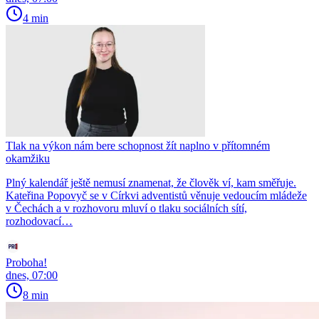
4 min
Tlak na výkon nám bere schopnost žít naplno v přítomném
okamžiku
Plný kalendář ještě nemusí znamenat, že člověk ví, kam směřuje.
Kateřina Popovyč se v Církvi adventistů věnuje vedoucím mládeže
v Čechách a v rozhovoru mluví o tlaku sociálních sítí,
rozhodovací…
Proboha!
dnes, 07:00
8 min