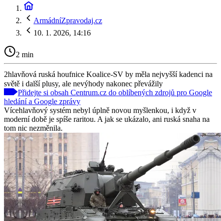
ArmádníZpravodaj.cz
10. 1. 2026, 14:16
2 min
2hlavňová ruská houfnice Koalice-SV by měla nejvyšší kadenci na
světě i další plusy, ale nevýhody nakonec převážily
Přidejte si obsah Centrum.cz do oblíbených zdrojů pro Google
hledání a Google zprávy
Vícehlavňový systém nebyl úplně novou myšlenkou, i když v
moderní době je spíše raritou. A jak se ukázalo, ani ruská snaha na
tom nic nezměnila.