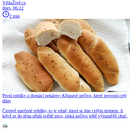
VědaŽivě.cz
dnes, 06:22
2 min
Pivní rohlíky z domácí pekárny: Křupavé pečivo, které provoní celý
dům
Čerstvě upečené rohlíky, to je vůně, která se line celým domem. A
když se do těsta přidá světlé pivo, získá pečivo ještě výraznější chuť.