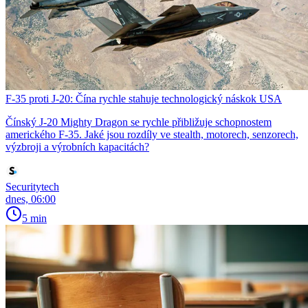
F-35 proti J-20: Čína rychle stahuje technologický náskok USA
Čínský J-20 Mighty Dragon se rychle přibližuje schopnostem
amerického F-35. Jaké jsou rozdíly ve stealth, motorech, senzorech,
výzbroji a výrobních kapacitách?
Securitytech
dnes, 06:00
5 min