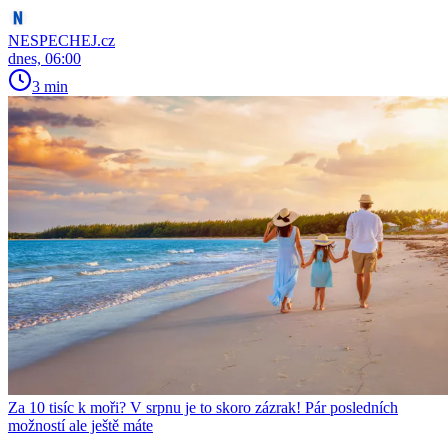
NESPECHEJ.cz
dnes, 06:00
3 min
Za 10 tisíc k moři? V srpnu je to skoro zázrak! Pár posledních
možností ale ještě máte