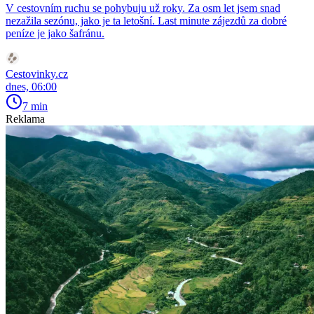
V cestovním ruchu se pohybuju už roky. Za osm let jsem snad
nezažila sezónu, jako je ta letošní. Last minute zájezdů za dobré
peníze je jako šafránu.
Cestovinky.cz
dnes, 06:00
7 min
Reklama