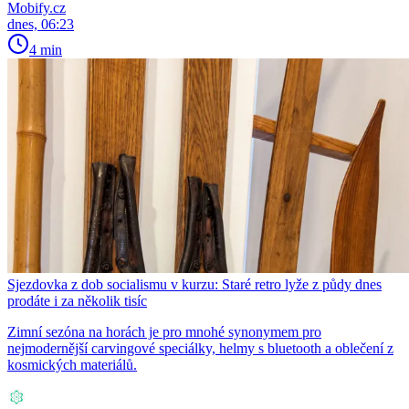
Mobify.cz
dnes, 06:23
4 min
Sjezdovka z dob socialismu v kurzu: Staré retro lyže z půdy dnes
prodáte i za několik tisíc
Zimní sezóna na horách je pro mnohé synonymem pro
nejmodernější carvingové speciálky, helmy s bluetooth a oblečení z
kosmických materiálů.