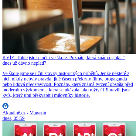
KVÍZ: Tohle jste se učili ve škole. Poznáte, která známá „fakta“
dnes už dávno neplatí?
Ve škole jsme se učili stovky historických příběhů. Jenže některé z
nich nikdy nebyly pravda, jiné časem překryly filmy, propaganda
nebo lidová představivost. Poznáte, která známá tvrzení obstála před
moderním výzkumem a která se ukázala jako mýty? Připravili jsme
kvíz, který umí překvapit i milovníky historie.
Aktuálně.cz - Magazín
dnes, 05:59