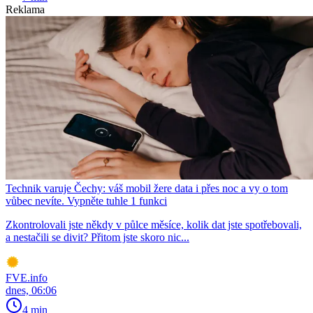
Reklama
Technik varuje Čechy: váš mobil žere data i přes noc a vy o tom
vůbec nevíte. Vypněte tuhle 1 funkci
Zkontrolovali jste někdy v půlce měsíce, kolik dat jste spotřebovali,
a nestačili se divit? Přitom jste skoro nic...
FVE.info
dnes, 06:06
4 min