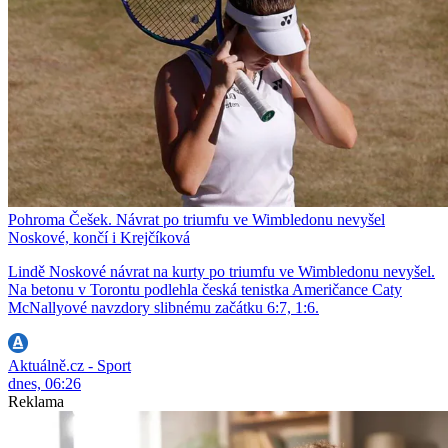
Pohroma Češek. Návrat po triumfu ve Wimbledonu nevyšel
Noskové, končí i Krejčíková
Lindě Noskové návrat na kurty po triumfu ve Wimbledonu nevyšel.
Na betonu v Torontu podlehla česká tenistka Američance Caty
McNallyové navzdory slibnému začátku 6:7, 1:6.
Aktuálně.cz - Sport
dnes, 06:26
Reklama