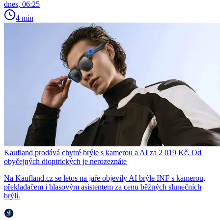
dnes, 06:25
4 min
Kaufland prodává chytré brýle s kamerou a AI za 2 019 Kč. Od
obyčejných dioptrických je nerozeznáte
Na Kaufland.cz se letos na jaře objevily AI brýle INF s kamerou,
překladačem i hlasovým asistentem za cenu běžných slunečních
brýlí.