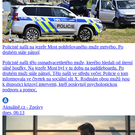
Policisté našli na jezeře Most pohřešovaného muže mrtvého. Po
druhém stále pátrají
Policisté našli tělo osmadvacetiletého muže, kterého hledali od úterní
silné bouřky. Na jezeře Most byl v tu dobu na paddleboardu. Po
druhém muži stále pátrají. Tělo našli ve středu večer. Policie o tom
informovala ve čtvrtek na sociální síti X. Rodinám obou mužů jsou
k dispozici krizoví interventi, kteří poskytují psychologickou
podporu a pomoc.
Aktuálně.cz - Zprávy
dnes, 06:13