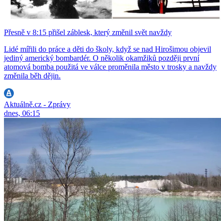
Přesně v 8:15 přišel záblesk, který změnil svět navždy
Lidé mířili do práce a děti do školy, když se nad Hirošimou objevil
jediný americký bombardér. O několik okamžiků později první
atomová bomba použitá ve válce proměnila město v trosky a navždy
změnila běh dějin.
Aktuálně.cz - Zprávy
dnes, 06:15