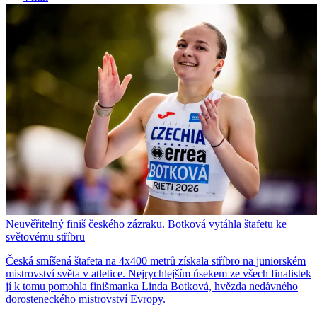
Neuvěřitelný finiš českého zázraku. Botková vytáhla štafetu ke
světovému stříbru
Česká smíšená štafeta na 4x400 metrů získala stříbro na juniorském
mistrovství světa v atletice. Nejrychlejším úsekem ze všech finalistek
jí k tomu pomohla finišmanka Linda Botková, hvězda nedávného
dorosteneckého mistrovství Evropy.