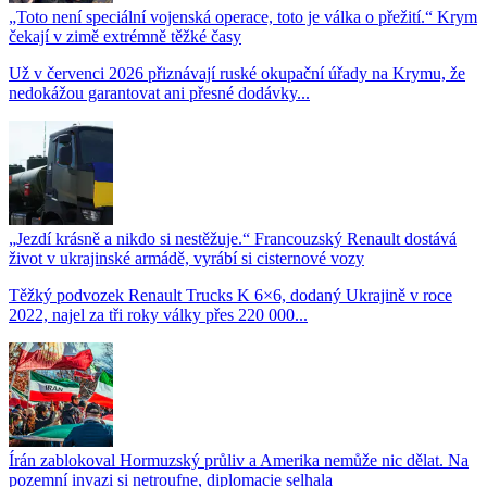
„Toto není speciální vojenská operace, toto je válka o přežití.“ Krym
čekají v zimě extrémně těžké časy
Už v červenci 2026 přiznávají ruské okupační úřady na Krymu, že
nedokážou garantovat ani přesné dodávky...
„Jezdí krásně a nikdo si nestěžuje.“ Francouzský Renault dostává
život v ukrajinské armádě, vyrábí si cisternové vozy
Těžký podvozek Renault Trucks K 6×6, dodaný Ukrajině v roce
2022, najel za tři roky války přes 220 000...
Írán zablokoval Hormuzský průliv a Amerika nemůže nic dělat. Na
pozemní invazi si netroufne, diplomacie selhala