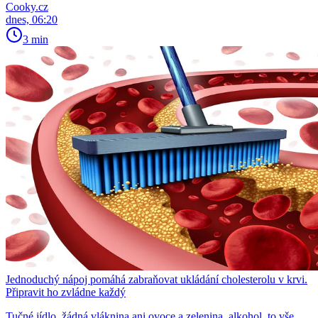
Cooky.cz
dnes, 06:20
3 min
Jednoduchý nápoj pomáhá zabraňovat ukládání cholesterolu v krvi.
Připravit ho zvládne každý
Tučné jídlo, žádná vláknina ani ovoce a zelenina, alkohol, to vše