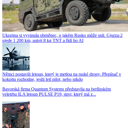
Ukrajina si vyvinula obrněnec, o jakém Rusko může snít. Gjurza-2
ujede 1 200 km, ustojí 8 kg TNT a řídí ho AI
Němci postavili letoun, který je metlou na ruské drony. Přepínač v
kokpitu rozhodne, jestli letí pilot, nebo nikdo
Bavorská firma Quantum Systems představila na berlínském
veletrhu ILA letoun PULSE P19, stroj, který má z...