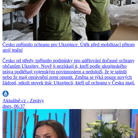
Česko zpřísnilo ochranu pro Ukrajince. Útěk před mobilizací přitom
stojí jmění
Česko od středy zpřísnilo podmínky pro udělování dočasné ochrany
občanům Ukrajiny. Nově ji nezískají ti, kteří podle ukrajinského
práva podléhají vojenským povinnostem a nedoloží, že je splnili
nebo že mají oprávnění zemi opustit. Změna se týká pouze nových
žádostí, nikoli stovek tisíc Ukrajinců, kteří už ochranu v Česku mají.
Aktuálně.cz - Zprávy
dnes, 06:37