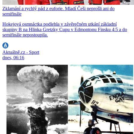
Zklamání a rychlý pád z euforie. Mladí Češi neprošli ani do
semifinále
Hokejová osmnáctka podlehla v závěrečném utkání základní
skupiny B na Hlinka Gretzky Cupu v Edmontonu Finsku 4:5 a do
semifinále nepostoupila.
Aktuálně.cz - Sport
dnes, 06:16