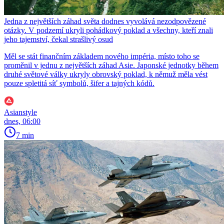
Jedna z největších záhad světa dodnes vyvolává nezodpovězené
otázky. V podzemí ukryli pohádkový poklad a všechny, kteří znali
jeho tajemství, čekal strašlivý osud
Měl se stát finančním základem nového impéria, místo toho se
proměnil v jednu z největších záhad Asie. Japonské jednotky během
druhé světové války ukryly obrovský poklad, k němuž měla vést
pouze spletitá síť symbolů, šifer a tajných kódů.
Asianstyle
dnes, 06:00
7 min