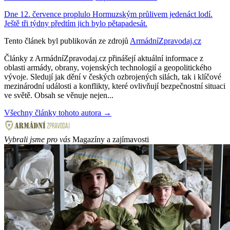
Dne 12. července proplulo Hormuzským průlivem jedenáct lodí.
Ještě tři týdny předtím jich bylo pětapadesát.
Tento článek byl publikován ze zdrojů
ArmádníZpravodaj.cz
Články z ArmádníZpravodaj.cz přinášejí aktuální informace z
oblasti armády, obrany, vojenských technologií a geopolitického
vývoje. Sledují jak dění v českých ozbrojených silách, tak i klíčové
mezinárodní události a konflikty, které ovlivňují bezpečnostní situaci
ve světě. Obsah se věnuje nejen...
Všechny články tohoto autora →
Vybrali jsme pro vás
Magazíny a zajímavosti