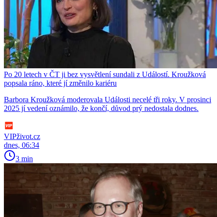
Po 20 letech v ČT ji bez vysvětlení sundali z Událostí. Kroužková
popsala ráno, které jí změnilo kariéru
Barbora Kroužková moderovala Události necelé tři roky. V prosinci
2025 jí vedení oznámilo, že končí, důvod prý nedostala dodnes.
VIPživot.cz
dnes, 06:34
3 min