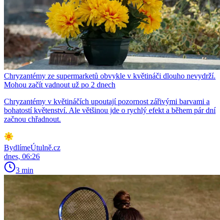
Chryzantémy ze supermarketů obvykle v květináči dlouho nevydrží.
Mohou začít vadnout už po 2 dnech
Chryzantémy v květináčích upoutají pozornost zářivými barvami a
bohatostí květenství. Ale většinou jde o rychlý efekt a během pár dní
začnou chřadnout.
BydlímeÚtulně.cz
dnes, 06:26
3 min