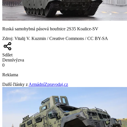
Ruská samohybná pásová houfnice 2S35 Koalice-SV
Zdroj
:
Vitalij V. Kuzmin / Creative Commons / CC BY-SA
Sdílet
Denní
výzva
0
Reklama
Další články z
ArmádníZpravodaj.cz