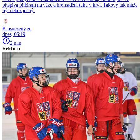
přispívá přibírání na váze a hromadění tuku v krvi. Takový tuk může
být nebezpečný.
Krasnezeny.eu
dnes, 06:19
2 min
Reklama