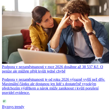
Podpora v nezaměstnanosti v roce 2026 dosáhne až 38 537 Kč. O
peníze ale můžete přijít kvůli jedné chybě
Podpora v nezaměstnanosti je od roku 2026 výrazně vyšší než dřív.
Maximální částku ale dostanou jen lidé s dostatečně vysokým
předchozím výdělkem a nárok může zaniknout i kvůli porušení
pravidel evidence.
Byznys trendy