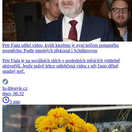
Petr Fiala sdílel video, kvůli kterému je nyní terčem potupného
posměchu: Podle mnohých překonal i Schillerovou
Petr Fiala je na sociálních sítích v posledních měsících viditelně
aktivnější. Jenže právě lehce odlehčená videa z něj často dělají
snadný terč.
In-lifestyle.cz
dnes, 06:32
3 min