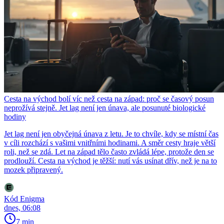
Cesta na východ bolí víc než cesta na západ: proč se časový posun
neprožívá stejně. Jet lag není jen únava, ale posunuté biologické
hodiny
Jet lag není jen obyčejná únava z letu. Je to chvíle, kdy se místní čas
v cíli rozchází s vašimi vnitřními hodinami. A směr cesty hraje větší
roli, než se zdá. Let na západ tělo často zvládá lépe, protože den se
prodlouží. Cesta na východ je těžší: nutí vás usínat dřív, než je na to
mozek připravený.
Kód Enigma
dnes, 06:08
7 min