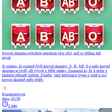
Krevní skupina ovlivňuje mnohem více věcí, než si většina lidí
myslí
Je známo, že existují čtyři krevní skupiny: A, B, AB, 0 a naše krevní
skupina se tvoří, při vývoji v břiše matky. Znamená to, že ji nelze v
žádném případě změnit. Zjistěte, jaké informace byste o sobě a své
krevní skupině měli vědět.
Krasnezeny.eu
dnes, 05:58
2 min