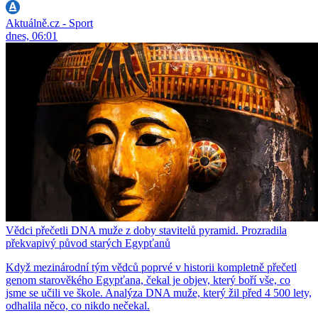
Aktuálně.cz - Sport
dnes, 06:01
Vědci přečetli DNA muže z doby stavitelů pyramid. Prozradila
překvapivý původ starých Egypťanů
Když mezinárodní tým vědců poprvé v historii kompletně přečetl
genom starověkého Egypťana, čekal je objev, který boří vše, co
jsme se učili ve škole. Analýza DNA muže, který žil před 4 500 lety,
odhalila něco, co nikdo nečekal.