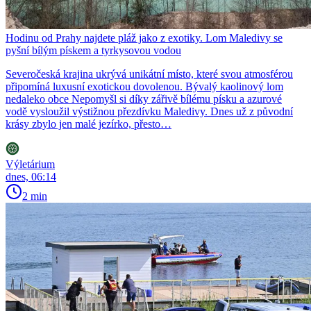
Hodinu od Prahy najdete pláž jako z exotiky. Lom Maledivy se
pyšní bílým pískem a tyrkysovou vodou
Severočeská krajina ukrývá unikátní místo, které svou atmosférou
připomíná luxusní exotickou dovolenou. Bývalý kaolinový lom
nedaleko obce Nepomyšl si díky zářivě bílému písku a azurové
vodě vysloužil výstižnou přezdívku Maledivy. Dnes už z původní
krásy zbylo jen malé jezírko, přesto…
Výletárium
dnes, 06:14
2 min