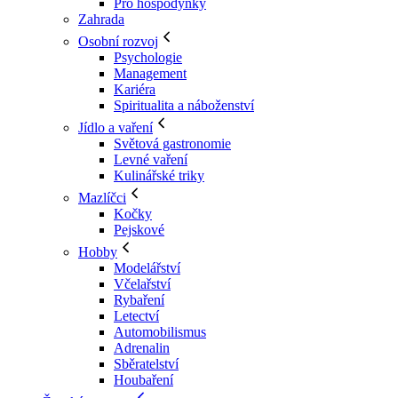
Pro hospodyňky
Zahrada
Osobní rozvoj
Psychologie
Management
Kariéra
Spiritualita a náboženství
Jídlo a vaření
Světová gastronomie
Levné vaření
Kulinářské triky
Mazlíčci
Kočky
Pejskové
Hobby
Modelářství
Včelařství
Rybaření
Letectví
Automobilismus
Adrenalin
Sběratelství
Houbaření