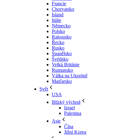
Francie
Chorvatsko
Island
Itálie
Německo
Polsko
Rakousko
Řecko
Rusko
Španělsko
Švédsko
Velká Británie
Rumunsko
Válka na Ukrajině
Maďarsko
Svět
USA
Blízký východ
Izrael
Palestina
Asie
Čína
Jižní Korea