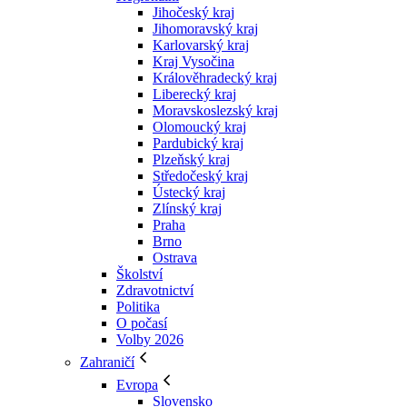
Jihočeský kraj
Jihomoravský kraj
Karlovarský kraj
Kraj Vysočina
Králověhradecký kraj
Liberecký kraj
Moravskoslezský kraj
Olomoucký kraj
Pardubický kraj
Plzeňský kraj
Středočeský kraj
Ústecký kraj
Zlínský kraj
Praha
Brno
Ostrava
Školství
Zdravotnictví
Politika
O počasí
Volby 2026
Zahraničí
Evropa
Slovensko