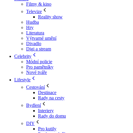
Filmy & kino
Televize
Reality show
Hudba
Hry
Literatura
Výtvarné umění
Divadlo
Digi a stream
Celebrity
Módní policie
Pro pamětníky
Nové tváře
Lifestyle
Cestování
Destinace
Rady na cesty
Bydlení
Interiery
Rady do domu
DIY
Pro kutily