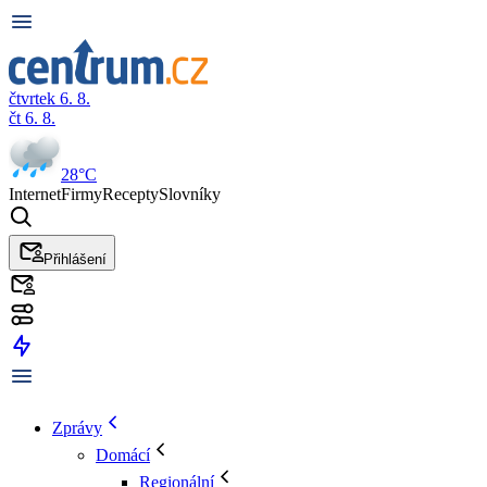
čtvrtek 6. 8.
čt 6. 8.
28°C
Internet
Firmy
Recepty
Slovníky
Přihlášení
Zprávy
Domácí
Regionální