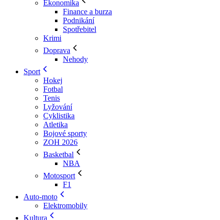
Ekonomika
Finance a burza
Podnikání
Spotřebitel
Krimi
Doprava
Nehody
Sport
Hokej
Fotbal
Tenis
Lyžování
Cyklistika
Atletika
Bojové sporty
ZOH 2026
Basketbal
NBA
Motosport
F1
Auto-moto
Elektromobily
Kultura