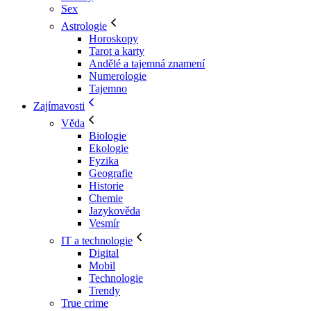
Sex
Astrologie
Horoskopy
Tarot a karty
Andělé a tajemná znamení
Numerologie
Tajemno
Zajímavosti
Věda
Biologie
Ekologie
Fyzika
Geografie
Historie
Chemie
Jazykověda
Vesmír
IT a technologie
Digital
Mobil
Technologie
Trendy
True crime