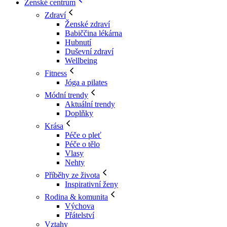
Ženské centrum
Zdraví
Ženské zdraví
Babiččina lékárna
Hubnutí
Duševní zdraví
Wellbeing
Fitness
Jóga a pilates
Módní trendy
Aktuální trendy
Doplňky
Krása
Péče o pleť
Péče o tělo
Vlasy
Nehty
Příběhy ze života
Inspirativní ženy
Rodina & komunita
Výchova
Přátelství
Vztahy