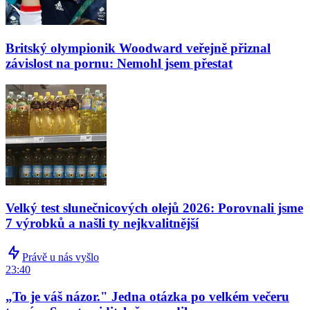
Britský olympionik Woodward veřejně přiznal
závislost na pornu: Nemohl jsem přestat
Velký test slunečnicových olejů 2026: Porovnali jsme
7 výrobků a našli ty nejkvalitnější
Právě u nás vyšlo
23:40
„To je váš názor." Jedna otázka po velkém večeru