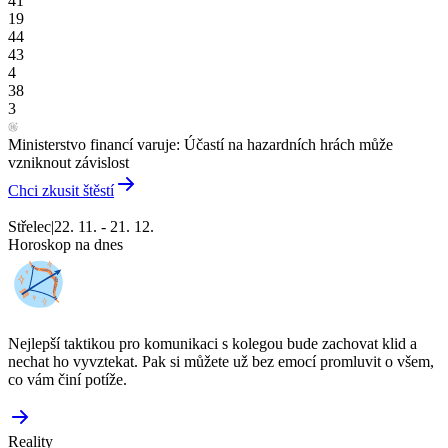
41
19
44
43
4
38
3
Ministerstvo financí varuje: Účastí na hazardních hrách může
vzniknout závislost
Chci zkusit štěstí
Střelec
|
22. 11. - 21. 12.
Horoskop na dnes
Nejlepší taktikou pro komunikaci s kolegou bude zachovat klid a
nechat ho vyvztekat. Pak si můžete už bez emocí promluvit o všem,
co vám činí potíže.
Reality