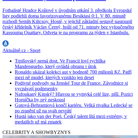
Fotbalisté Hradce Králové v úvodním utkání 3. předkola Evropské
ligy podlehli doma favorizovanému Besiktasi 0:1. V 80. minutě
rozhodl Semih Kilicsoy. Hosté, v jejichž základní sestavě nastoupil
český křídelník Václav Černý, hráli od 71. minuty bez vyloučeného
Kassouma Ouattary. Odveta je na programu za týden v Istanbulu.
Aktuálně.cz - Sport
Trpišovský nemá dost. Ve Francii loví rychlíka
Mandengueho, který ovládá obranu i útok
Ronaldo ukázal kolekci aut v hodnotě 700 milionů Kč. Patří
mezi ně model, kterých vzniklo jen deset
Podivné podvody na ženské Tour de France. Závodnice si
vycpávají podprsenky
Nafoukaný Kinský? Hlavou se vymyká celé lize, píší. Pozici
Horníčka by prý neskousl
Gutová-Behramiová končí kariéru. Velká rivalka Ledecké se
po zranění už na svah nevrátí
Hustá jako van der Poel. Český talent lítá mezi extrémy, v
medailích už má zmatek
CELEBRITY A SHOWBYZNYS