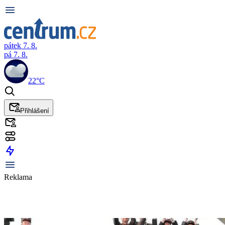
pátek 7. 8.
pá 7. 8.
22°C
Přihlášení
Reklama