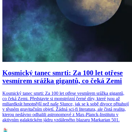
Kosmický tanec smrti: Za 100 let otřese
vesmírem srážka gigantů, co čeká Zemi
Kosmický tanec smrti: Za 100 let otřese vesmírem srážka gigantů,
co čeká Zemi. Představte si monstrózní černé díry, které jsou až
miliardkrát hmotnější než naše Slunce, jak se k sobě divoce přitahují
v těsném gravitačním objetí. Žádná sci-fi literatura, ale čistá realita,
kterou nedávno odhalili astronomové z Max-Planck-Institutu v
aktivním galaktickém jádru vzdáleného blazaru Markarian 501.