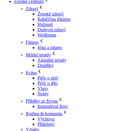
Ženské centrum
Zdraví
Ženské zdraví
Babiččina lékárna
Hubnutí
Duševní zdraví
Wellbeing
Fitness
Jóga a pilates
Módní trendy
Aktuální trendy
Doplňky
Krása
Péče o pleť
Péče o tělo
Vlasy
Nehty
Příběhy ze života
Inspirativní ženy
Rodina & komunita
Výchova
Přátelství
Vztahy