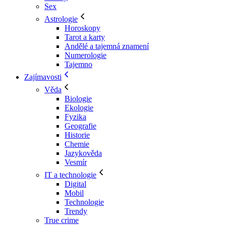
Sex
Astrologie
Horoskopy
Tarot a karty
Andělé a tajemná znamení
Numerologie
Tajemno
Zajímavosti
Věda
Biologie
Ekologie
Fyzika
Geografie
Historie
Chemie
Jazykověda
Vesmír
IT a technologie
Digital
Mobil
Technologie
Trendy
True crime