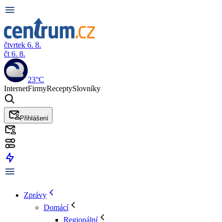
čtvrtek 6. 8.
čt 6. 8.
23°C
Internet
Firmy
Recepty
Slovníky
Přihlášení
Zprávy
Domácí
Regionální