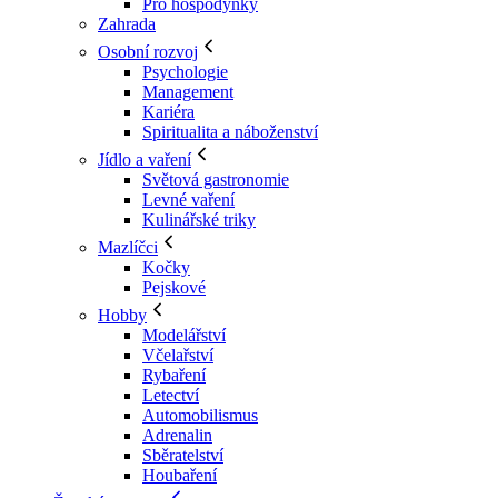
Pro hospodyňky
Zahrada
Osobní rozvoj
Psychologie
Management
Kariéra
Spiritualita a náboženství
Jídlo a vaření
Světová gastronomie
Levné vaření
Kulinářské triky
Mazlíčci
Kočky
Pejskové
Hobby
Modelářství
Včelařství
Rybaření
Letectví
Automobilismus
Adrenalin
Sběratelství
Houbaření