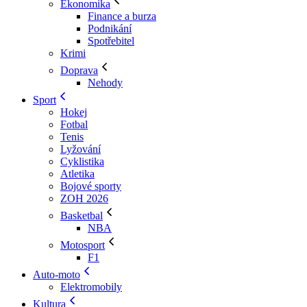
Ekonomika
Finance a burza
Podnikání
Spotřebitel
Krimi
Doprava
Nehody
Sport
Hokej
Fotbal
Tenis
Lyžování
Cyklistika
Atletika
Bojové sporty
ZOH 2026
Basketbal
NBA
Motosport
F1
Auto-moto
Elektromobily
Kultura