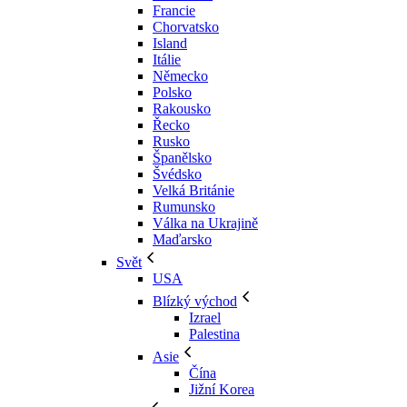
Francie
Chorvatsko
Island
Itálie
Německo
Polsko
Rakousko
Řecko
Rusko
Španělsko
Švédsko
Velká Británie
Rumunsko
Válka na Ukrajině
Maďarsko
Svět
USA
Blízký východ
Izrael
Palestina
Asie
Čína
Jižní Korea