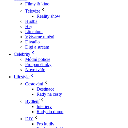
Filmy & kino
Televize
Reality show
Hudba
Hry
Literatura
Výtvarné umění
Divadlo
Digi a stream
Celebrity
Módní policie
Pro pamětníky
Nové tváře
Lifestyle
Cestování
Destinace
Rady na cesty
Bydlení
Interiery
Rady do domu
DIY
Pro kutily