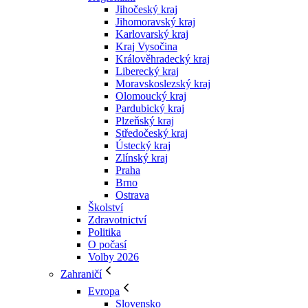
Jihočeský kraj
Jihomoravský kraj
Karlovarský kraj
Kraj Vysočina
Králověhradecký kraj
Liberecký kraj
Moravskoslezský kraj
Olomoucký kraj
Pardubický kraj
Plzeňský kraj
Středočeský kraj
Ústecký kraj
Zlínský kraj
Praha
Brno
Ostrava
Školství
Zdravotnictví
Politika
O počasí
Volby 2026
Zahraničí
Evropa
Slovensko